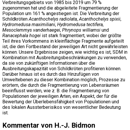
Verbreitungsgebiets von 1985 bis 2019 um 79 %
zugenommen hat und die abgeleitete Fragmentierung der
Population um 161 % angestiegen ist. Die Verbreitung der
Schildkröten
Acanthochelys radiolata
,
Acanthochelys spixii
,
Hydromedusa maximiliani
,
Hydromedusa tectifera
,
Mesoclemmys vanderhaegei
,
Phrynops williamsi
und
Ranacephala hogei
ist stark fragmentiert, wobei der größte
Teil ihres Vorkommens in kleinflächige Fragmente aufgeteilt
ist, die den Fortbestand der jeweiligen Art nicht gewährleisten
können. Unsere Ergebnisse zeigen, wie wichtig es ist, SDM in
Kombination mit Ausbreitungsbeschränkungen zu verwenden,
da sie von zukünftigen Informationen über die
Ausbreitungskapazität von Schildkröten profitieren können.
Darüber hinaus ist es durch das Hinzufügen von
Umweltebenen zu dieser Kombination möglich, Prozesse zu
erörtern, die durch die Fragmentierung von Lebensräumen
beeinflusst werden, wie z. B. die Fragmentierung von
Populationen der jeweiligen Arten, ein Aspekt, der für die
Bewertung der Überlebensfähigkeit von Populationen und
des lokalen Aussterberisikos von wesentlicher Bedeutung
ist.
Kommentar von H.-J. Bidmon