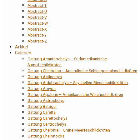
Abstract-T
Abstract-U
Abstract-V
Abstract-W
Abstract-X
Abstract-Y
Abstract-Z
Artikel
Galerien
Gattung Acanthochelys – Südamerikanische
Sumpfschildkröten
Gattung Chelodina – Australische Schlangenhalsschildkröten
Gattung Actinemys
Gattung Aldabrachelys – Seychellen-Riesenschildkröten
Gattung Amyda
Gattung Apalone – Amerikanische Weichschildkröten
Gattung Astrochelys
Gattung Batagur
Gattung Caretta
Gattung Carettochelys
Gattung Centrochelys
Gattung Chelonia – Grüne Meeresschildkröten
Gattung Chelonoidis