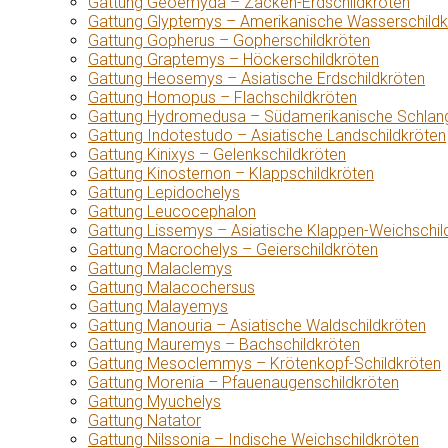
Gattung Geoemyda – Zacken-Erdschildkröten
Gattung Glyptemys – Amerikanische Wasserschildk
Gattung Gopherus – Gopherschildkröten
Gattung Graptemys – Höckerschildkröten
Gattung Heosemys – Asiatische Erdschildkröten
Gattung Homopus – Flachschildkröten
Gattung Hydromedusa – Südamerikanische Schlang
Gattung Indotestudo – Asiatische Landschildkröten
Gattung Kinixys – Gelenkschildkröten
Gattung Kinosternon – Klappschildkröten
Gattung Lepidochelys
Gattung Leucocephalon
Gattung Lissemys – Asiatische Klappen-Weichschil
Gattung Macrochelys – Geierschildkröten
Gattung Malaclemys
Gattung Malacochersus
Gattung Malayemys
Gattung Manouria – Asiatische Waldschildkröten
Gattung Mauremys – Bachschildkröten
Gattung Mesoclemmys – Krötenkopf-Schildkröten
Gattung Morenia – Pfauenaugenschildkröten
Gattung Myuchelys
Gattung Natator
Gattung Nilssonia – Indische Weichschildkröten