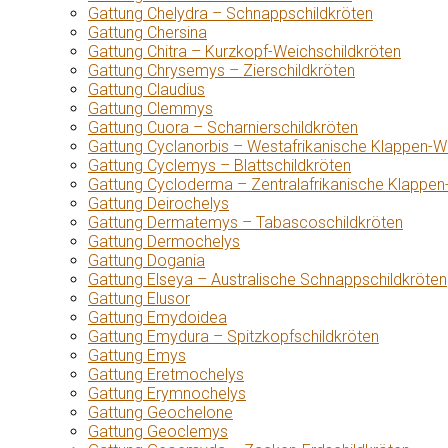
Gattung Chelydra – Schnappschildkröten
Gattung Chersina
Gattung Chitra – Kurzkopf-Weichschildkröten
Gattung Chrysemys – Zierschildkröten
Gattung Claudius
Gattung Clemmys
Gattung Cuora – Scharnierschildkröten
Gattung Cyclanorbis – Westafrikanische Klappen-W
Gattung Cyclemys – Blattschildkröten
Gattung Cycloderma – Zentralafrikanische Klappen
Gattung Deirochelys
Gattung Dermatemys – Tabascoschildkröten
Gattung Dermochelys
Gattung Dogania
Gattung Elseya – Australische Schnappschildkröten
Gattung Elusor
Gattung Emydoidea
Gattung Emydura – Spitzkopfschildkröten
Gattung Emys
Gattung Eretmochelys
Gattung Erymnochelys
Gattung Geochelone
Gattung Geoclemys