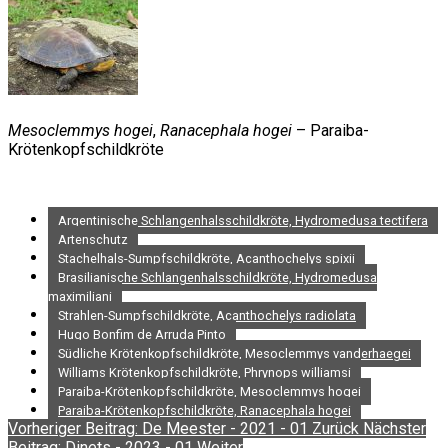
Mesoclemmys hogei
,
Ranacephala hogei
– Paraiba-
Krötenkopfschildkröte
Argentinische Schlangenhalsschildkröte, Hydromedusa tectifera
Artenschutz
Stachelhals-Sumpfschildkröte, Acanthochelys spixii
Brasilianische Schlangenhalsschildkröte, Hydromedusa
maximiliani
Strahlen-Sumpfschildkröte, Acanthochelys radiolata
Hugo Bonfim de Arruda Pinto
Südliche Krötenkopfschildkröte, Mesoclemmys vanderhaegei
Williams Krötenkopfschildkröte, Phrynops williamsi
Paraiba-Krötenkopfschildkröte, Mesoclemmys hogei
Paraiba-Krötenkopfschildkröte, Ranacephala hogei
Vorheriger Beitrag: De Meester - 2021 - 01
Zurück
Nächster
Beitrag: Dinets - 2023 - 01
Weiter