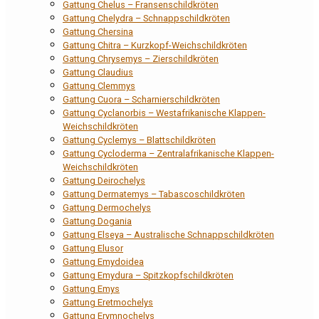
Gattung Chelus – Fransenschildkröten
Gattung Chelydra – Schnappschildkröten
Gattung Chersina
Gattung Chitra – Kurzkopf-Weichschildkröten
Gattung Chrysemys – Zierschildkröten
Gattung Claudius
Gattung Clemmys
Gattung Cuora – Scharnierschildkröten
Gattung Cyclanorbis – Westafrikanische Klappen-
Weichschildkröten
Gattung Cyclemys – Blattschildkröten
Gattung Cycloderma – Zentralafrikanische Klappen-
Weichschildkröten
Gattung Deirochelys
Gattung Dermatemys – Tabascoschildkröten
Gattung Dermochelys
Gattung Dogania
Gattung Elseya – Australische Schnappschildkröten
Gattung Elusor
Gattung Emydoidea
Gattung Emydura – Spitzkopfschildkröten
Gattung Emys
Gattung Eretmochelys
Gattung Erymnochelys