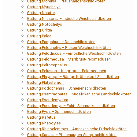
Gattung Morenia – Pfauenaugenschildkröten
Gattung Myuchelys
Gattung Natator
Gattung Nilssonia – Indische Weichschildkröten
Gattung Notochelys
Gattung Orlitia
Gattung Palea
Gattung Pangshura – Dachschildkröten
Gattung Pelochelys – Riesen-Weichschildkröten
Gattung Pelodiscus – Fernöstliche Weichschildkröten
Gattung Pelomedusa – Starrbrust-Pelomedusen
Gattung Peltocephalus
Gattung Pelusios – Klappbrust-Pelomedusen
Gattung Phrynops – Bärtige Krötenkopf-Schildkröten
Gattung Platysternon
Gattung Podocnemis – Schienenschildkröten
Gattung Psammobates – Südafrikanische Landschildkröten
Gattung Pseudemydura
Gattung Pseudemys – Echte Schmuckschildkröten
Gattung Pyxis – Spinnenschildkröten
Gattung Rafetus
Gattung Rheodytes
Gattung Rhinoclemmys – Amerikanische Erdschildkröten
Gattung Sacalia – Pfauenaugen-Sumpfschildkröten