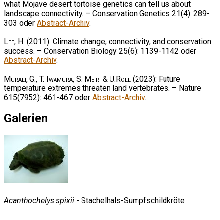
what Mojave desert tortoise genetics can tell us about
landscape connectivity. – Conservation Genetics 21(4): 289-
303 oder
Abstract-Archiv
.
Lee, H.
(2011): Climate change, connectivity, and conservation
success. – Conservation Biology 25(6): 1139-1142 oder
Abstract-Archiv
.
Murali, G., T. Iwamura, S. Meiri & U.Roll
(2023): Future
temperature extremes threaten land vertebrates. – Nature
615(7952): 461-467 oder
Abstract-Archiv
.
Galerien
Acanthochelys spixii
- Stachelhals-Sumpfschildkröte