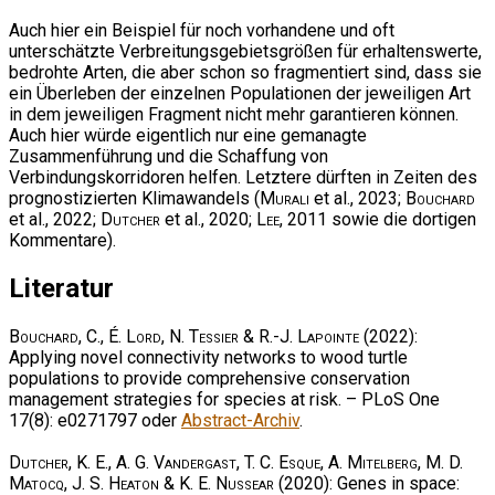
Auch hier ein Beispiel für noch vorhandene und oft
unterschätzte Verbreitungsgebietsgrößen für erhaltenswerte,
bedrohte Arten, die aber schon so fragmentiert sind, dass sie
ein Überleben der einzelnen Populationen der jeweiligen Art
in dem jeweiligen Fragment nicht mehr garantieren können.
Auch hier würde eigentlich nur eine gemanagte
Zusammenführung und die Schaffung von
Verbindungskorridoren helfen. Letztere dürften in Zeiten des
prognostizierten Klimawandels (
Murali
et al., 2023;
Bouchard
et al., 2022;
Dutcher
et al., 2020;
Lee
, 2011 sowie die dortigen
Kommentare).
Literatur
Bouchard, C., É. Lord, N. Tessier & R.-J. Lapointe
(2022):
Applying novel connectivity networks to wood turtle
populations to provide comprehensive conservation
management strategies for species at risk. – PLoS One
17(8): e0271797 oder
Abstract-Archiv
.
Dutcher, K. E., A. G. Vandergast, T. C. Esque, A. Mitelberg, M. D.
Matocq, J. S. Heaton & K. E. Nussear
(2020): Genes in space: