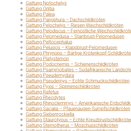
Gattung Notochelys
Gattung Orlitia
Gattung Palea
Gattung Pangshura – Dachschildkröten
Gattung Pelochelys – Riesen-Weichschildkröten
Gattung Pelodiscus – Fernöstliche Weichschildkröt
Gattung Pelomedusa – Starrbrust-Pelomedusen
Gattung Peltocephalus
Gattung Pelusios – Klappbrust-Pelomedusen
Gattung Phrynops – Bärtige Krötenkopf-Schildkröt
Gattung Platysternon
Gattung Podocnemis – Schienenschildkröten
Gattung Psammobates – Südafrikanische Landschi
Gattung Pseudemydura
Gattung Pseudemys – Echte Schmuckschildkröten
Gattung Pyxis – Spinnenschildkröten
Gattung Rafetus
Gattung Rheodytes
Gattung Rhinoclemmys – Amerikanische Erdschildk
Gattung Sacalia – Pfauenaugen-Sumpfschildkröten
Gattung Siebenrockiella
Gattung Staurotypus – Echte Kreuzbrustschildkröte
Gattung Sternotherus – Moschusschildkröten
Gattung Stigmochelys – Pantherschildkröten