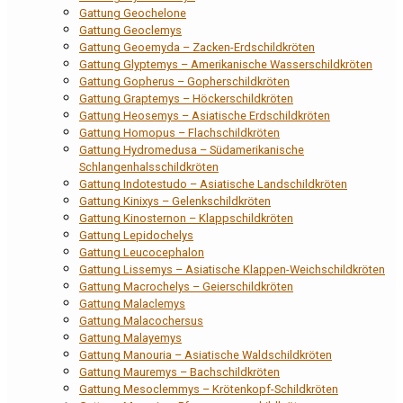
Gattung Geochelone
Gattung Geoclemys
Gattung Geoemyda – Zacken-Erdschildkröten
Gattung Glyptemys – Amerikanische Wasserschildkröten
Gattung Gopherus – Gopherschildkröten
Gattung Graptemys – Höckerschildkröten
Gattung Heosemys – Asiatische Erdschildkröten
Gattung Homopus – Flachschildkröten
Gattung Hydromedusa – Südamerikanische
Schlangenhalsschildkröten
Gattung Indotestudo – Asiatische Landschildkröten
Gattung Kinixys – Gelenkschildkröten
Gattung Kinosternon – Klappschildkröten
Gattung Lepidochelys
Gattung Leucocephalon
Gattung Lissemys – Asiatische Klappen-Weichschildkröten
Gattung Macrochelys – Geierschildkröten
Gattung Malaclemys
Gattung Malacochersus
Gattung Malayemys
Gattung Manouria – Asiatische Waldschildkröten
Gattung Mauremys – Bachschildkröten
Gattung Mesoclemmys – Krötenkopf-Schildkröten