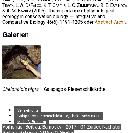
Tracy, L. A. DeFalco, K. T. Castle, L. C. Zimmerman, R. E. Espinoza
& A. M. Barber
(2006): The importance of physiological
ecology in conservation biology. – Integrative and
Comparative Biology 46(6): 1191-1205 oder
Abstract-Archiv
.
Galerien
Chelonoidis nigra
– Galapagos-Riesenschildkröte
Vermehrung
Galápagos-Riesenschildkröte, Chelonoidis nigra
Maile A. Branson
Vorheriger Beitrag: Barnosky - 2017 - 01
Zurück
Nächster
Beitrag: Balzani - 2016 - 01
Weiter