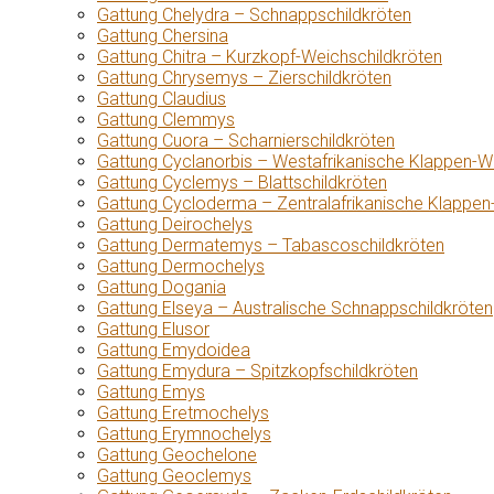
Gattung Chelydra – Schnappschildkröten
Gattung Chersina
Gattung Chitra – Kurzkopf-Weichschildkröten
Gattung Chrysemys – Zierschildkröten
Gattung Claudius
Gattung Clemmys
Gattung Cuora – Scharnierschildkröten
Gattung Cyclanorbis – Westafrikanische Klappen-W
Gattung Cyclemys – Blattschildkröten
Gattung Cycloderma – Zentralafrikanische Klappen
Gattung Deirochelys
Gattung Dermatemys – Tabascoschildkröten
Gattung Dermochelys
Gattung Dogania
Gattung Elseya – Australische Schnappschildkröten
Gattung Elusor
Gattung Emydoidea
Gattung Emydura – Spitzkopfschildkröten
Gattung Emys
Gattung Eretmochelys
Gattung Erymnochelys
Gattung Geochelone
Gattung Geoclemys