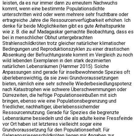
leisten, da es nur immer dann zu erneutem Nachwuchs
kommt, wenn eine bestimmte Populationsdichte
unterschritten wird oder wenn mehrere sehr fruchtbare oder
ertragreiche Jahre die Ressourcenverfügbarkeit erhöhen. Ich
denke für beide Möglichkeiten gibt es gute Anhaltspunkte
wie z. B. die auf Madagaskar gemachte Beobachtung, dass es
bei in menschlicher Obhut untergebrachten
Strahlenschildkröten trotz gleicher natürlicher klimatischer
Bedingungen und Reproduktionszyklen zu einer drastischen
Absenkung der Befruchtungsrate kommt im Vergleich zu noch
wild lebenden Exemplaren in den stark dezimierten
natürlichen Lebensräumen (Hammer 2015). Solche
Anpassungen sind gerade für inselbewohnende Spezies oft
überlebenswichtig, da sie zwei Grundvoraussetzungen
bieten, nämlich eine sehr schnelle Wiederbesiedlungspotenz
nach Katastrophen wie schwere Überschwemmungen oder
Dürrezeiten, die heftige Populationseinbußen mit sich
bringen, ebenso wie eine Populationsbegrenzung und
friedlicher, nachhaltiger, überlebenssichernder
Ressourcennutzung. Gerade für Spezies die begrenzte
Lebensräume besiedeln und die als adulte keine Fressfeinde
vor Ort haben ist letzteres vielleicht sogar eine
Grundvoraussetzung für den Populationserhalt. Für
Galapagosriesenschildkröten liegen mir Angaben zur