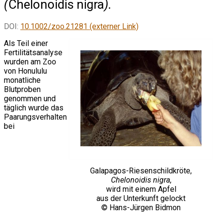
(
Chelonoidis nigra
).
DOI:
10.1002/zoo.21281 (externer Link)
Als Teil einer
Fertilitätsanalyse
wurden am Zoo
von Honululu
monatliche
Blutproben
genommen und
täglich wurde das
Paarungsverhalten
bei
Galapagos-Riesenschildkröte,
Chelonoidis nigra
,
wird mit einem Apfel
aus der Unterkunft gelockt
© Hans-Jürgen Bidmon