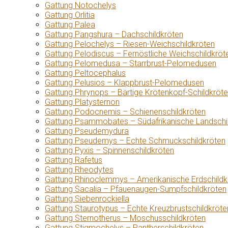
Gattung Notochelys
Gattung Orlitia
Gattung Palea
Gattung Pangshura – Dachschildkröten
Gattung Pelochelys – Riesen-Weichschildkröten
Gattung Pelodiscus – Fernöstliche Weichschildkröt
Gattung Pelomedusa – Starrbrust-Pelomedusen
Gattung Peltocephalus
Gattung Pelusios – Klappbrust-Pelomedusen
Gattung Phrynops – Bärtige Krötenkopf-Schildkröt
Gattung Platysternon
Gattung Podocnemis – Schienenschildkröten
Gattung Psammobates – Südafrikanische Landschi
Gattung Pseudemydura
Gattung Pseudemys – Echte Schmuckschildkröten
Gattung Pyxis – Spinnenschildkröten
Gattung Rafetus
Gattung Rheodytes
Gattung Rhinoclemmys – Amerikanische Erdschildk
Gattung Sacalia – Pfauenaugen-Sumpfschildkröten
Gattung Siebenrockiella
Gattung Staurotypus – Echte Kreuzbrustschildkröte
Gattung Sternotherus – Moschusschildkröten
Gattung Stigmochelys – Pantherschildkröten