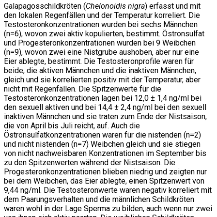
Galapagosschildkröten (
Chelonoidis nigra
) erfasst und mit
den lokalen Regenfällen und der Temperatur korreliert. Die
Testosteronkonzentrationen wurden bei sechs Männchen
(n=6), wovon zwei aktiv kopulierten, bestimmt. Östronsulfat
und Progesteronkonzentrationen wurden bei 9 Weibchen
(n=9), wovon zwei eine Nistgrube aushoben, aber nur eine
Eier ablegte, bestimmt. Die Testosteronprofile waren für
beide, die aktiven Männchen und die inaktiven Männchen,
gleich und sie korrelierten positiv mit der Temperatur, aber
nicht mit Regenfällen. Die Spitzenwerte für die
Testosteronkonzentrationen lagen bei 12,0 ± 1,4 ng/ml bei
den sexuell aktiven und bei 14,4 ± 2,4 ng/ml bei den sexuell
inaktiven Männchen und sie traten zum Ende der Nistsaison,
die von April bis Juli reicht, auf. Auch die
Östronsulfatkonzentrationen waren für die nistenden (n=2)
und nicht nistenden (n=7) Weibchen gleich und sie stiegen
von nicht nachweisbaren Konzentrationen im September bis
zu den Spitzenwerten während der Nistsaison. Die
Progesteronkonzentrationen blieben niedrig und zeigten nur
bei dem Weibchen, das Eier ablegte, einen Spitzenwert von
9,44 ng/ml. Die Testosteronwerte waren negativ korreliert mit
dem Paarungsverhalten und die männlichen Schildkröten
waren wohl in der Lage Sperma zu bilden, auch wenn nur zwei