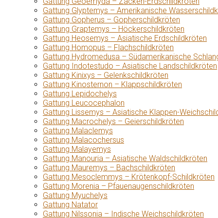
Gattung Geoemyda – Zacken-Erdschildkröten
Gattung Glyptemys – Amerikanische Wasserschildk
Gattung Gopherus – Gopherschildkröten
Gattung Graptemys – Höckerschildkröten
Gattung Heosemys – Asiatische Erdschildkröten
Gattung Homopus – Flachschildkröten
Gattung Hydromedusa – Südamerikanische Schlang
Gattung Indotestudo – Asiatische Landschildkröten
Gattung Kinixys – Gelenkschildkröten
Gattung Kinosternon – Klappschildkröten
Gattung Lepidochelys
Gattung Leucocephalon
Gattung Lissemys – Asiatische Klappen-Weichschil
Gattung Macrochelys – Geierschildkröten
Gattung Malaclemys
Gattung Malacochersus
Gattung Malayemys
Gattung Manouria – Asiatische Waldschildkröten
Gattung Mauremys – Bachschildkröten
Gattung Mesoclemmys – Krötenkopf-Schildkröten
Gattung Morenia – Pfauenaugenschildkröten
Gattung Myuchelys
Gattung Natator
Gattung Nilssonia – Indische Weichschildkröten