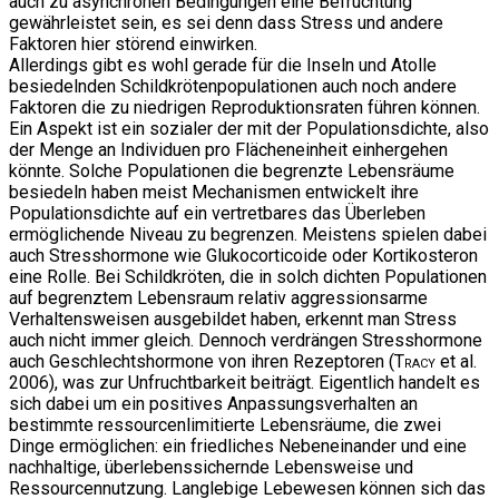
auch zu asynchronen Bedingungen eine Befruchtung
gewährleistet sein, es sei denn dass Stress und andere
Faktoren hier störend einwirken.
Allerdings gibt es wohl gerade für die Inseln und Atolle
besiedelnden Schildkrötenpopulationen auch noch andere
Faktoren die zu niedrigen Reproduktionsraten führen können.
Ein Aspekt ist ein sozialer der mit der Populationsdichte, also
der Menge an Individuen pro Flächeneinheit einhergehen
könnte. Solche Populationen die begrenzte Lebensräume
besiedeln haben meist Mechanismen entwickelt ihre
Populationsdichte auf ein vertretbares das Überleben
ermöglichende Niveau zu begrenzen. Meistens spielen dabei
auch Stresshormone wie Glukocorticoide oder Kortikosteron
eine Rolle. Bei Schildkröten, die in solch dichten Populationen
auf begrenztem Lebensraum relativ aggressionsarme
Verhaltensweisen ausgebildet haben, erkennt man Stress
auch nicht immer gleich. Dennoch verdrängen Stresshormone
auch Geschlechtshormone von ihren Rezeptoren (
Tracy
et al.
2006), was zur Unfruchtbarkeit beiträgt. Eigentlich handelt es
sich dabei um ein positives Anpassungsverhalten an
bestimmte ressourcenlimitierte Lebensräume, die zwei
Dinge ermöglichen: ein friedliches Nebeneinander und eine
nachhaltige, überlebenssichernde Lebensweise und
Ressourcennutzung. Langlebige Lebewesen können sich das