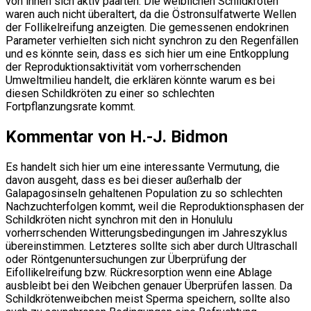
von ihnen sich aktiv paarten. Die weiblichen Schildkröten
waren auch nicht überaltert, da die Östronsulfatwerte Wellen
der Follikelreifung anzeigten. Die gemessenen endokrinen
Parameter verhielten sich nicht synchron zu den Regenfällen
und es könnte sein, dass es sich hier um eine Entkopplung
der Reproduktionsaktivität vom vorherrschenden
Umweltmilieu handelt, die erklären könnte warum es bei
diesen Schildkröten zu einer so schlechten
Fortpflanzungsrate kommt.
Kommentar von H.-J. Bidmon
Es handelt sich hier um eine interessante Vermutung, die
davon ausgeht, dass es bei dieser außerhalb der
Galapagosinseln gehaltenen Population zu so schlechten
Nachzuchterfolgen kommt, weil die Reproduktionsphasen der
Schildkröten nicht synchron mit den in Honululu
vorherrschenden Witterungsbedingungen im Jahreszyklus
übereinstimmen. Letzteres sollte sich aber durch Ultraschall
oder Röntgenuntersuchungen zur Überprüfung der
Eifollikelreifung bzw. Rückresorption wenn eine Ablage
ausbleibt bei den Weibchen genauer Überprüfen lassen. Da
Schildkrötenweibchen meist Sperma speichern, sollte also