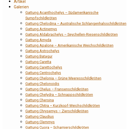
Artikel
Galerien
Gattung Acanthochelys – Südamerikanische
Sumpfschildkröten
Gattung Chelodina – Australische Schlangenhalsschildkröten
Gattung Actinemys
Gattung Aldabrachelys – Seychellen-Riesenschildkröten
Gattung Amyda
Gattung Apalone – Amerikanische Weichschildkröten
Gattung Astrochelys
Gattung Batagur
Gattung Caretta
Gattung Carettochelys
Gattung Centrochelys
Gattung Chelonia – Grüne Meeresschildkröten
Gattung Chelonoidis
Gattung Chelus – Fransenschildkröten
Gattung Chelydra – Schnappschildkröten
Gattung Chersina
Gattung Chitra – Kurzkopf-Weichschildkröten
Gattung Chrysemys – Zierschildkröten
Gattung Claudius
Gattung Clemmys
Gattung Cuora – Scharnierschildkröten