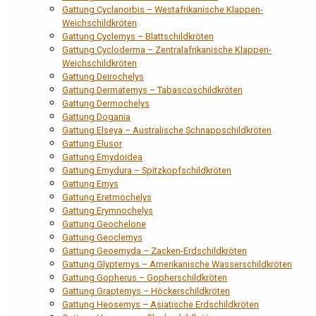
Gattung Cyclanorbis – Westafrikanische Klappen-
Weichschildkröten
Gattung Cyclemys – Blattschildkröten
Gattung Cycloderma – Zentralafrikanische Klappen-
Weichschildkröten
Gattung Deirochelys
Gattung Dermatemys – Tabascoschildkröten
Gattung Dermochelys
Gattung Dogania
Gattung Elseya – Australische Schnappschildkröten
Gattung Elusor
Gattung Emydoidea
Gattung Emydura – Spitzkopfschildkröten
Gattung Emys
Gattung Eretmochelys
Gattung Erymnochelys
Gattung Geochelone
Gattung Geoclemys
Gattung Geoemyda – Zacken-Erdschildkröten
Gattung Glyptemys – Amerikanische Wasserschildkröten
Gattung Gopherus – Gopherschildkröten
Gattung Graptemys – Höckerschildkröten
Gattung Heosemys – Asiatische Erdschildkröten