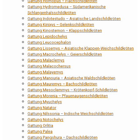
Gattung Homopus – Flachschildkröten
Gattung Hydromedusa – Südamerikanische
Schlangenhalsschildkröten
Gattung Indotestudo – Asiatische Landschildkröten
Gattung Kinixys – Gelenkschildkröten
Gattung Kinosternon – Klappschildkröten
Gattung Lepidochelys
Gattung Leucocephalon
Gattung Lissemys – Asiatische Klappen-Weichschildkröten
Gattung Macrochelys – Geierschildkröten
Gattung Malaclemys
Gattung Malacochersus
Gattung Malayemys
Gattung Manouria – Asiatische Waldschildkröten
Gattung Mauremys – Bachschildkröten
Gattung Mesoclemmys – Krötenkopf-Schildkröten
Gattung Morenia – Pfauenaugenschildkröten
Gattung Myuchelys
Gattung Natator
Gattung Nilssonia – Indische Weichschildkröten
Gattung Notochelys
Gattung Orlitia
Gattung Palea
Gattung Pangshura – Dachschildkröten