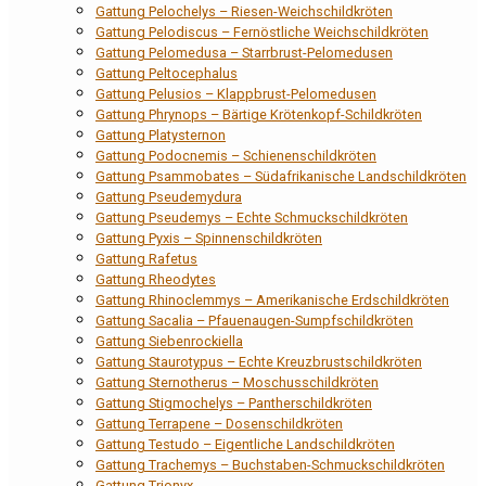
Gattung Pelochelys – Riesen-Weichschildkröten
Gattung Pelodiscus – Fernöstliche Weichschildkröten
Gattung Pelomedusa – Starrbrust-Pelomedusen
Gattung Peltocephalus
Gattung Pelusios – Klappbrust-Pelomedusen
Gattung Phrynops – Bärtige Krötenkopf-Schildkröten
Gattung Platysternon
Gattung Podocnemis – Schienenschildkröten
Gattung Psammobates – Südafrikanische Landschildkröten
Gattung Pseudemydura
Gattung Pseudemys – Echte Schmuckschildkröten
Gattung Pyxis – Spinnenschildkröten
Gattung Rafetus
Gattung Rheodytes
Gattung Rhinoclemmys – Amerikanische Erdschildkröten
Gattung Sacalia – Pfauenaugen-Sumpfschildkröten
Gattung Siebenrockiella
Gattung Staurotypus – Echte Kreuzbrustschildkröten
Gattung Sternotherus – Moschusschildkröten
Gattung Stigmochelys – Pantherschildkröten
Gattung Terrapene – Dosenschildkröten
Gattung Testudo – Eigentliche Landschildkröten
Gattung Trachemys – Buchstaben-Schmuckschildkröten
Gattung Trionyx