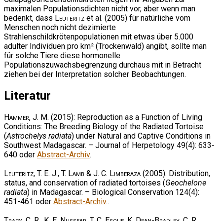
maximalen Populationsdichten nicht vor, aber wenn man
bedenkt, dass
Leuteritz
et al. (2005) für natürliche vom
Menschen noch nicht dezimierte
Strahlenschildkrötenpopulationen mit etwas über 5.000
adulter Individuen pro km² (Trockenwald) angibt, sollte man
für solche Tiere diese hormonelle
Populationszuwachsbegrenzung durchaus mit in Betracht
ziehen bei der Interpretation solcher Beobachtungen.
Literatur
Hammer, J. M.
(2015): Reproduction as a Function of Living
Conditions: The Breeding Biology of the Radiated Tortoise
(
Astrochelys radiata
) under Natural and Captive Conditions in
Southwest Madagascar. – Journal of Herpetology 49(4): 633-
640 oder
Abstract-Archiv
.
Leuteritz, T. E. J., T. Lamb & J. C. Limberaza
(2005): Distribution,
status, and conservation of radiated tortoises (
Geochelone
radiata
) in Madagascar. – Biological Conservation 124(4):
451-461 oder
Abstract-Archiv
..
Tracy, C. R., K. E. Nussear, T. C. Esque, K. Dean-Bradley, C. R.