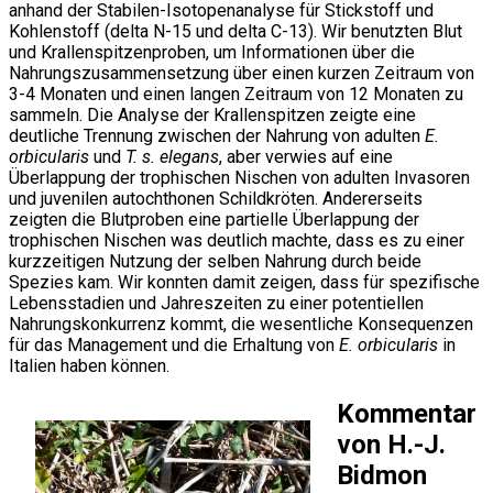
anhand der Stabilen-Isotopenanalyse für Stickstoff und
Kohlenstoff (delta N-15 und delta C-13). Wir benutzten Blut
und Krallenspitzenproben, um Informationen über die
Nahrungszusammensetzung über einen kurzen Zeitraum von
3-4 Monaten und einen langen Zeitraum von 12 Monaten zu
sammeln. Die Analyse der Krallenspitzen zeigte eine
deutliche Trennung zwischen der Nahrung von adulten
E.
orbicularis
und
T. s. elegans
, aber verwies auf eine
Überlappung der trophischen Nischen von adulten Invasoren
und juvenilen autochthonen Schildkröten. Andererseits
zeigten die Blutproben eine partielle Überlappung der
trophischen Nischen was deutlich machte, dass es zu einer
kurzzeitigen Nutzung der selben Nahrung durch beide
Spezies kam. Wir konnten damit zeigen, dass für spezifische
Lebensstadien und Jahreszeiten zu einer potentiellen
Nahrungskonkurrenz kommt, die wesentliche Konsequenzen
für das Management und die Erhaltung von
E. orbicularis
in
Italien haben können.
Kommentar
von H.-J.
Bidmon