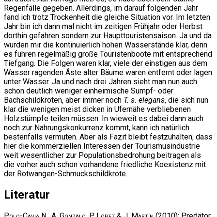
Regenfälle gegeben. Allerdings, im darauf folgenden Jahr
fand ich trotz Trockenheit die gleiche Situation vor. Im letzten
Jahr bin ich dann mal nicht im zeitigen Frühjahr oder Herbst
dorthin gefahren sondern zur Haupttouristensaison. Ja und da
wurden mir die kontinuierlich hohen Wasserstände klar, denn
es fuhren regelmäßig große Touristenboote mit entsprechend
Tiefgang. Die Folgen waren klar, viele der einstigen aus dem
Wasser ragenden Äste alter Bäume waren entfernt oder lagen
unter Wasser. Ja und nach drei Jahren sieht man nun auch
schon deutlich weniger einheimische Sumpf- oder
Bachschildkröten, aber immer noch
T. s. elegans
, die sich nun
klar die wenigen meist dicken in Ufernähe verbliebenen
Holzstümpfe teilen müssen. In wieweit es dabei dann auch
noch zur Nahrungskonkurrenz kommt, kann ich natürlich
bestenfalls vermuten. Aber als Fazit bleibt festzuhalten, dass
hier die kommerziellen Interessen der Tourismusindustrie
weit wesentlicher zur Populationsbedrohung beitragen als
die vorher auch schon vorhandene friedliche Koexistenz mit
der Rotwangen-Schmuckschildkröte.
Literatur
Polo-Cavia N., A. Gonzalo, P. López & J. Martín
(2010): Predator