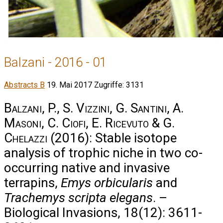
Balzani - 2016 - 01
Abstracts B
19. Mai 2017
Zugriffe: 3131
Balzani, P., S. Vizzini, G. Santini, A.
Masoni, C. Ciofi, E. Ricevuto & G.
Chelazzi
(2016): Stable isotope
analysis of trophic niche in two co-
occurring native and invasive
terrapins,
Emys orbicularis
and
Trachemys scripta elegans
. –
Biological Invasions, 18(12): 3611-