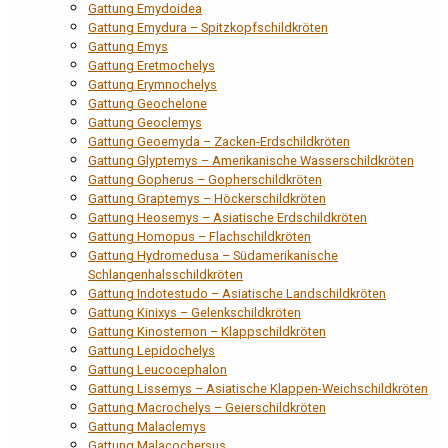
Gattung Emydoidea
Gattung Emydura – Spitzkopfschildkröten
Gattung Emys
Gattung Eretmochelys
Gattung Erymnochelys
Gattung Geochelone
Gattung Geoclemys
Gattung Geoemyda – Zacken-Erdschildkröten
Gattung Glyptemys – Amerikanische Wasserschildkröten
Gattung Gopherus – Gopherschildkröten
Gattung Graptemys – Höckerschildkröten
Gattung Heosemys – Asiatische Erdschildkröten
Gattung Homopus – Flachschildkröten
Gattung Hydromedusa – Südamerikanische
Schlangenhalsschildkröten
Gattung Indotestudo – Asiatische Landschildkröten
Gattung Kinixys – Gelenkschildkröten
Gattung Kinosternon – Klappschildkröten
Gattung Lepidochelys
Gattung Leucocephalon
Gattung Lissemys – Asiatische Klappen-Weichschildkröten
Gattung Macrochelys – Geierschildkröten
Gattung Malaclemys
Gattung Malacochersus