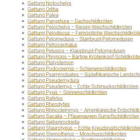
Gattung Notochelys
Gattung Orlitia
Gattung Palea
Gattung Pangshura – Dachschildkröten
Gattung Pelochelys – Riesen-Weichschildkröten
Gattung Pelodiscus – Fernöstliche Weichschildkröt
Gattung Pelomedusa – Starrbrust-Pelomedusen
Gattung Peltocephalus
Gattung Pelusios – Klappbrust-Pelomedusen
Gattung Phrynops – Bärtige Krötenkopf-Schildkröt
Gattung Platysternon
Gattung Podocnemis – Schienenschildkröten
Gattung Psammobates – Südafrikanische Landschi
Gattung Pseudemydura
Gattung Pseudemys – Echte Schmuckschildkröten
Gattung Pyxis – Spinnenschildkröten
Gattung Rafetus
Gattung Rheodytes
Gattung Rhinoclemmys – Amerikanische Erdschildk
Gattung Sacalia – Pfauenaugen-Sumpfschildkröten
Gattung Siebenrockiella
Gattung Staurotypus – Echte Kreuzbrustschildkröte
Gattung Sternotherus – Moschusschildkröten
Gattung Stigmochelys – Pantherschildkröten