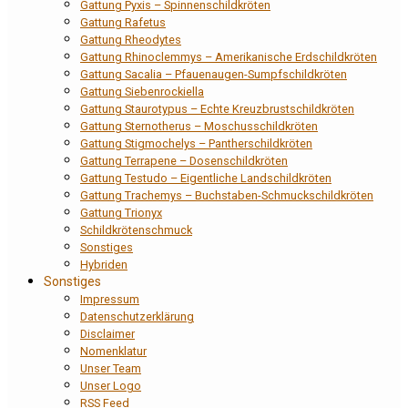
Gattung Pyxis – Spinnenschildkröten
Gattung Rafetus
Gattung Rheodytes
Gattung Rhinoclemmys – Amerikanische Erdschildkröten
Gattung Sacalia – Pfauenaugen-Sumpfschildkröten
Gattung Siebenrockiella
Gattung Staurotypus – Echte Kreuzbrustschildkröten
Gattung Sternotherus – Moschusschildkröten
Gattung Stigmochelys – Pantherschildkröten
Gattung Terrapene – Dosenschildkröten
Gattung Testudo – Eigentliche Landschildkröten
Gattung Trachemys – Buchstaben-Schmuckschildkröten
Gattung Trionyx
Schildkrötenschmuck
Sonstiges
Hybriden
Sonstiges
Impressum
Datenschutzerklärung
Disclaimer
Nomenklatur
Unser Team
Unser Logo
RSS Feed