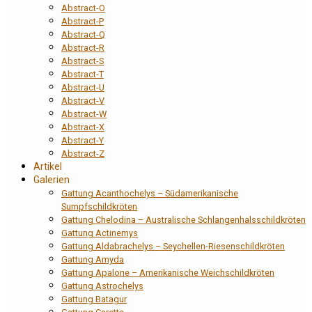
Abstract-O
Abstract-P
Abstract-Q
Abstract-R
Abstract-S
Abstract-T
Abstract-U
Abstract-V
Abstract-W
Abstract-X
Abstract-Y
Abstract-Z
Artikel
Galerien
Gattung Acanthochelys – Südamerikanische
Sumpfschildkröten
Gattung Chelodina – Australische Schlangenhalsschildkröten
Gattung Actinemys
Gattung Aldabrachelys – Seychellen-Riesenschildkröten
Gattung Amyda
Gattung Apalone – Amerikanische Weichschildkröten
Gattung Astrochelys
Gattung Batagur