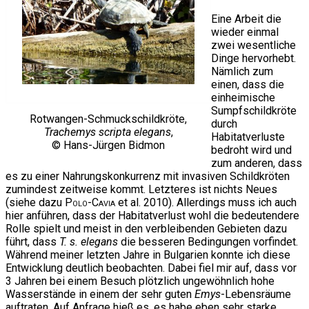
Eine Arbeit die
wieder einmal
zwei wesentliche
Dinge hervorhebt.
Nämlich zum
einen, dass die
einheimische
Sumpfschildkröte
Rotwangen-Schmuckschildkröte,
durch
Trachemys scripta elegans
,
Habitatverluste
© Hans-Jürgen Bidmon
bedroht wird und
zum anderen, dass
es zu einer Nahrungskonkurrenz mit invasiven Schildkröten
zumindest zeitweise kommt. Letzteres ist nichts Neues
(siehe dazu
Polo-Cavia
et al. 2010). Allerdings muss ich auch
hier anführen, dass der Habitatverlust wohl die bedeutendere
Rolle spielt und meist in den verbleibenden Gebieten dazu
führt, dass
T. s. elegans
die besseren Bedingungen vorfindet.
Während meiner letzten Jahre in Bulgarien konnte ich diese
Entwicklung deutlich beobachten. Dabei fiel mir auf, dass vor
3 Jahren bei einem Besuch plötzlich ungewöhnlich hohe
Wasserstände in einem der sehr guten
Emys
-Lebensräume
auftraten. Auf Anfrage hieß es, es habe eben sehr starke