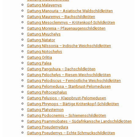
Gattung Malayemys
Gattung Manouria – Asiatische Waldschildkröten
Gattung Mauremys – Bachschildkröten
Gattung Mesoclemmys – Krötenkopf-Schildkröten
Gattung Morenia – Pfauenaugenschildkröten
Gattung Myuchelys
Gattung Natator
Gattung Nilssonia – Indische Weichschildkröten
Gattung Notochelys
Gattung Orlitia
Gattung Palea
Gattung Pangshura – Dachschildkröten
Gattung Pelochelys – Riesen-Weichschildkröten
Gattung Pelodiscus – Fernöstliche Weichschildkröten
Gattung Pelomedusa – Starrbrust-Pelomedusen
Gattung Peltocephalus
Gattung Pelusios – Klappbrust-Pelomedusen
Gattung Phrynops – Bärtige Krötenkopf-Schildkröten
Gattung Platysternon
Gattung Podocnemis – Schienenschildkröten
Gattung Psammobates – Südafrikanische Landschildkröten
Gattung Pseudemydura
Gattung Pseudemys – Echte Schmuckschildkröten