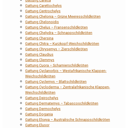
Gattung Caretta
Gattung Carettochelys
Gattung Centrochelys
Gattung Chelonia – Grüne Meeresschildkröten
Gattung Chelonoidis
Gattung Chelus – Fransenschildkröten
Gattung Chelydra – Schnappschildkröten
Gattung Chersina
Gattung Chitra – Kurzkopf-Weichschildkröten
Gattung Chrysemys – Zierschildkröten
Gattung Claudius
Gattung Clemmys
Gattung Cuora – Scharnierschildkröten
Gattung Cyclanorbis – Westafrikanische Klappen-
Weichschildkröten
Gattung Cyclemys – Blattschildkröten
Gattung Cycloderma – Zentralafrikanische Klappen-
Weichschildkröten
Gattung Deirochelys
Gattung Dermatemys – Tabascoschildkröten
Gattung Dermochelys
Gattung Dogania
Gattung Elseya – Australische Schnappschildkröten
Gattung Elusor