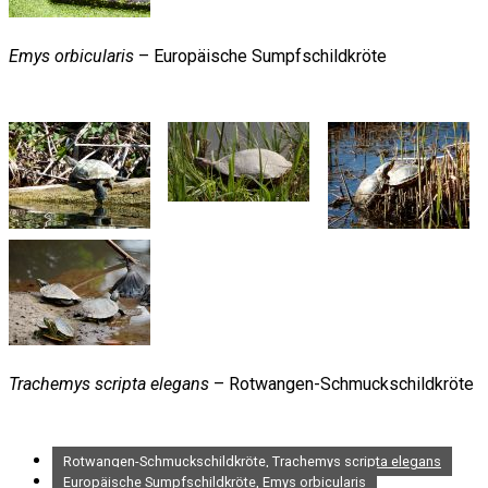
Emys orbicularis
– Europäische Sumpfschildkröte
Trachemys scripta elegans
– Rotwangen-Schmuckschildkröte
Rotwangen-Schmuckschildkröte, Trachemys scripta elegans
Europäische Sumpfschildkröte, Emys orbicularis