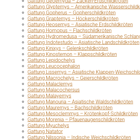
Gattung Geoemyda – Zacken-Erdschildkröten
Gattung Glyptemys – Amerikanische Wasserschildk
Gattung Gopherus – Gopherschildkröten
Gattung Graptemys – Höckerschildkröten
Gattung Heosemys – Asiatische Erdschildkröten
Gattung Homopus – Flachschildkröten
Gattung Hydromedusa – Südamerikanische Schlang
Gattung Indotestudo – Asiatische Landschildkröten
Gattung Kinixys – Gelenkschildkröten
Gattung Kinosternon – Klappschildkröten
Gattung Lepidochelys
Gattung Leucocephalon
Gattung Lissemys – Asiatische Klappen-Weichschil
Gattung Macrochelys – Geierschildkröten
Gattung Malaclemys
Gattung Malacochersus
Gattung Malayemys
Gattung Manouria – Asiatische Waldschildkröten
Gattung Mauremys – Bachschildkröten
Gattung Mesoclemmys – Krötenkopf-Schildkröten
Gattung Morenia – Pfauenaugenschildkröten
Gattung Myuchelys
Gattung Natator
Gattung Nilssonia – Indische Weichschildkröten