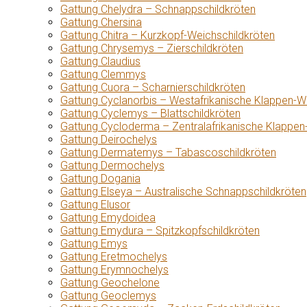
Gattung Chelydra – Schnappschildkröten
Gattung Chersina
Gattung Chitra – Kurzkopf-Weichschildkröten
Gattung Chrysemys – Zierschildkröten
Gattung Claudius
Gattung Clemmys
Gattung Cuora – Scharnierschildkröten
Gattung Cyclanorbis – Westafrikanische Klappen-W
Gattung Cyclemys – Blattschildkröten
Gattung Cycloderma – Zentralafrikanische Klappen
Gattung Deirochelys
Gattung Dermatemys – Tabascoschildkröten
Gattung Dermochelys
Gattung Dogania
Gattung Elseya – Australische Schnappschildkröten
Gattung Elusor
Gattung Emydoidea
Gattung Emydura – Spitzkopfschildkröten
Gattung Emys
Gattung Eretmochelys
Gattung Erymnochelys
Gattung Geochelone
Gattung Geoclemys