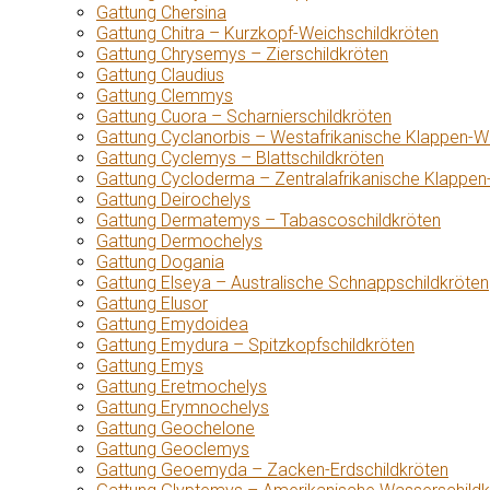
Gattung Chersina
Gattung Chitra – Kurzkopf-Weichschildkröten
Gattung Chrysemys – Zierschildkröten
Gattung Claudius
Gattung Clemmys
Gattung Cuora – Scharnierschildkröten
Gattung Cyclanorbis – Westafrikanische Klappen-W
Gattung Cyclemys – Blattschildkröten
Gattung Cycloderma – Zentralafrikanische Klappen
Gattung Deirochelys
Gattung Dermatemys – Tabascoschildkröten
Gattung Dermochelys
Gattung Dogania
Gattung Elseya – Australische Schnappschildkröten
Gattung Elusor
Gattung Emydoidea
Gattung Emydura – Spitzkopfschildkröten
Gattung Emys
Gattung Eretmochelys
Gattung Erymnochelys
Gattung Geochelone
Gattung Geoclemys
Gattung Geoemyda – Zacken-Erdschildkröten