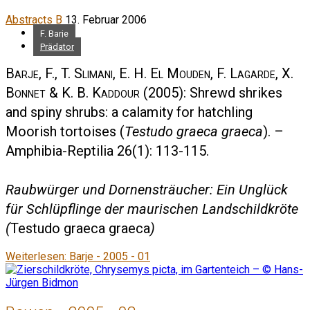
Abstracts B
13. Februar 2006
F. Barje
Prädator
Barje, F., T. Slimani, E. H. El Mouden, F. Lagarde, X.
Bonnet & K. B. Kaddour
(2005): Shrewd shrikes
and spiny shrubs: a calamity for hatchling
Moorish tortoises (
Testudo graeca graeca
). –
Amphibia-Reptilia 26(1): 113-115.
Raubwürger und Dornensträucher: Ein Unglück
für Schlüpflinge der maurischen Landschildkröte
(
Testudo graeca graeca
)
Weiterlesen: Barje - 2005 - 01