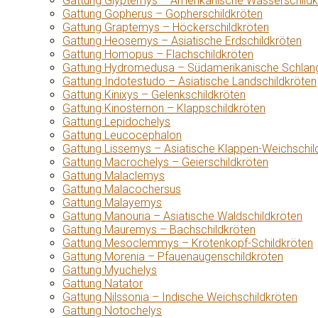
Gattung Glyptemys – Amerikanische Wasserschildk
Gattung Gopherus – Gopherschildkröten
Gattung Graptemys – Höckerschildkröten
Gattung Heosemys – Asiatische Erdschildkröten
Gattung Homopus – Flachschildkröten
Gattung Hydromedusa – Südamerikanische Schlang
Gattung Indotestudo – Asiatische Landschildkröten
Gattung Kinixys – Gelenkschildkröten
Gattung Kinosternon – Klappschildkröten
Gattung Lepidochelys
Gattung Leucocephalon
Gattung Lissemys – Asiatische Klappen-Weichschil
Gattung Macrochelys – Geierschildkröten
Gattung Malaclemys
Gattung Malacochersus
Gattung Malayemys
Gattung Manouria – Asiatische Waldschildkröten
Gattung Mauremys – Bachschildkröten
Gattung Mesoclemmys – Krötenkopf-Schildkröten
Gattung Morenia – Pfauenaugenschildkröten
Gattung Myuchelys
Gattung Natator
Gattung Nilssonia – Indische Weichschildkröten
Gattung Notochelys