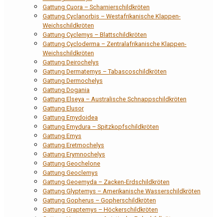
Gattung Cuora – Scharnierschildkröten
Gattung Cyclanorbis – Westafrikanische Klappen-
Weichschildkröten
Gattung Cyclemys – Blattschildkröten
Gattung Cycloderma – Zentralafrikanische Klappen-
Weichschildkröten
Gattung Deirochelys
Gattung Dermatemys – Tabascoschildkröten
Gattung Dermochelys
Gattung Dogania
Gattung Elseya – Australische Schnappschildkröten
Gattung Elusor
Gattung Emydoidea
Gattung Emydura – Spitzkopfschildkröten
Gattung Emys
Gattung Eretmochelys
Gattung Erymnochelys
Gattung Geochelone
Gattung Geoclemys
Gattung Geoemyda – Zacken-Erdschildkröten
Gattung Glyptemys – Amerikanische Wasserschildkröten
Gattung Gopherus – Gopherschildkröten
Gattung Graptemys – Höckerschildkröten