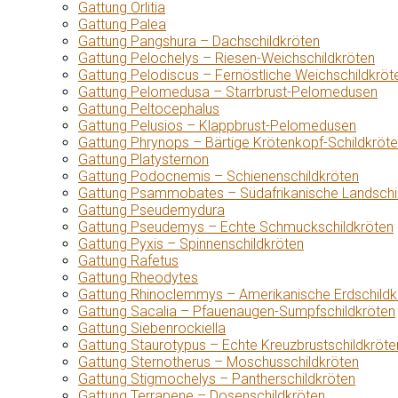
Gattung Orlitia
Gattung Palea
Gattung Pangshura – Dachschildkröten
Gattung Pelochelys – Riesen-Weichschildkröten
Gattung Pelodiscus – Fernöstliche Weichschildkröt
Gattung Pelomedusa – Starrbrust-Pelomedusen
Gattung Peltocephalus
Gattung Pelusios – Klappbrust-Pelomedusen
Gattung Phrynops – Bärtige Krötenkopf-Schildkröt
Gattung Platysternon
Gattung Podocnemis – Schienenschildkröten
Gattung Psammobates – Südafrikanische Landschi
Gattung Pseudemydura
Gattung Pseudemys – Echte Schmuckschildkröten
Gattung Pyxis – Spinnenschildkröten
Gattung Rafetus
Gattung Rheodytes
Gattung Rhinoclemmys – Amerikanische Erdschildk
Gattung Sacalia – Pfauenaugen-Sumpfschildkröten
Gattung Siebenrockiella
Gattung Staurotypus – Echte Kreuzbrustschildkröte
Gattung Sternotherus – Moschusschildkröten
Gattung Stigmochelys – Pantherschildkröten
Gattung Terrapene – Dosenschildkröten