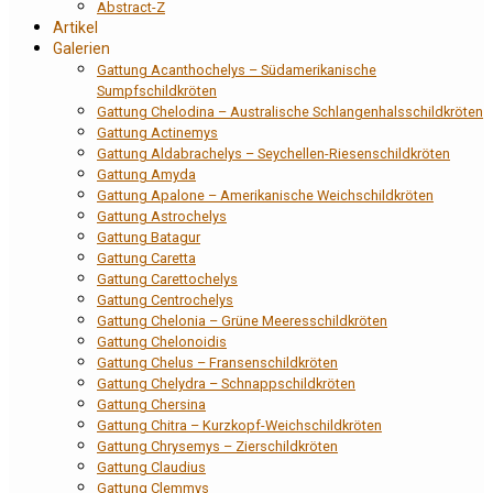
Abstract-Z
Artikel
Galerien
Gattung Acanthochelys – Südamerikanische
Sumpfschildkröten
Gattung Chelodina – Australische Schlangenhalsschildkröten
Gattung Actinemys
Gattung Aldabrachelys – Seychellen-Riesenschildkröten
Gattung Amyda
Gattung Apalone – Amerikanische Weichschildkröten
Gattung Astrochelys
Gattung Batagur
Gattung Caretta
Gattung Carettochelys
Gattung Centrochelys
Gattung Chelonia – Grüne Meeresschildkröten
Gattung Chelonoidis
Gattung Chelus – Fransenschildkröten
Gattung Chelydra – Schnappschildkröten
Gattung Chersina
Gattung Chitra – Kurzkopf-Weichschildkröten
Gattung Chrysemys – Zierschildkröten
Gattung Claudius
Gattung Clemmys