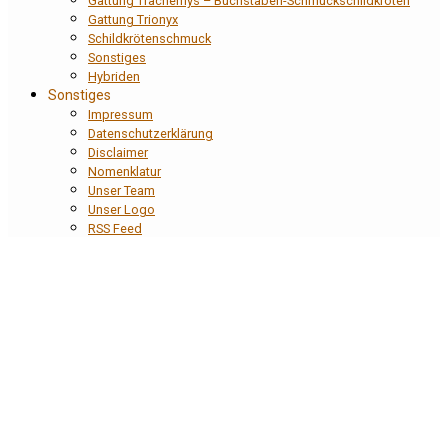
Gattung Trachemys – Buchstaben-Schmuckschildkröten
Gattung Trionyx
Schildkrötenschmuck
Sonstiges
Hybriden
Sonstiges
Impressum
Datenschutzerklärung
Disclaimer
Nomenklatur
Unser Team
Unser Logo
RSS Feed