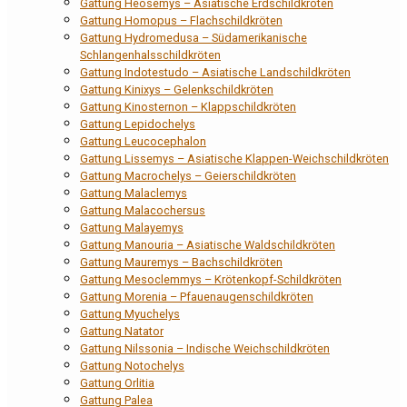
Gattung Heosemys – Asiatische Erdschildkröten
Gattung Homopus – Flachschildkröten
Gattung Hydromedusa – Südamerikanische
Schlangenhalsschildkröten
Gattung Indotestudo – Asiatische Landschildkröten
Gattung Kinixys – Gelenkschildkröten
Gattung Kinosternon – Klappschildkröten
Gattung Lepidochelys
Gattung Leucocephalon
Gattung Lissemys – Asiatische Klappen-Weichschildkröten
Gattung Macrochelys – Geierschildkröten
Gattung Malaclemys
Gattung Malacochersus
Gattung Malayemys
Gattung Manouria – Asiatische Waldschildkröten
Gattung Mauremys – Bachschildkröten
Gattung Mesoclemmys – Krötenkopf-Schildkröten
Gattung Morenia – Pfauenaugenschildkröten
Gattung Myuchelys
Gattung Natator
Gattung Nilssonia – Indische Weichschildkröten
Gattung Notochelys
Gattung Orlitia
Gattung Palea