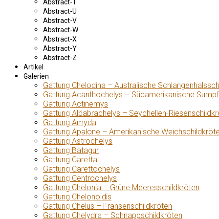
Abstract-T
Abstract-U
Abstract-V
Abstract-W
Abstract-X
Abstract-Y
Abstract-Z
Artikel
Galerien
Gattung Chelodina – Australische Schlangenhalssch
Gattung Acanthochelys – Südamerikanische Sumpf
Gattung Actinemys
Gattung Aldabrachelys – Seychellen-Riesenschildkr
Gattung Amyda
Gattung Apalone – Amerikanische Weichschildkröt
Gattung Astrochelys
Gattung Batagur
Gattung Caretta
Gattung Carettochelys
Gattung Centrochelys
Gattung Chelonia – Grüne Meeresschildkröten
Gattung Chelonoidis
Gattung Chelus – Fransenschildkröten
Gattung Chelydra – Schnappschildkröten