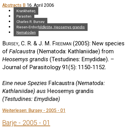
Abstracts B
16. April 2006
Krankheiten
Parasiten
Charles R. Bursey
Riesen-Erdschildkröte, Heosemys grandis
Nematoden
Bursey, C. R. & J. M. Freeman
(2005): New species
of
Falcaustra
(Nematoda: Kathlaniidae) from
Heosemys grandis
(Testudines: Emydidae). –
Journal of Parasitology 91(5): 1150-1152.
Eine neue Spezies
Falcaustra
(Nematoda:
Kathlaniidae) aus
Heosemys grandis
(Testudines: Emydidae)
Weiterlesen: Bursey - 2005 - 01
Barje - 2005 - 01