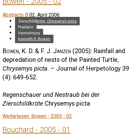
Bowen - 2005 - 02
Abstracts B
02. April 2006
Zierschildkröte, Chrysemys picta
Prädator
Vermehrung
Kenneth D. Bowen
Bowen, K. D. & F. J. Janzen
(2005): Rainfall and
depredation of nests of the Painted Turtle,
Chrysemys picta
. – Journal of Herpetology 39
(4): 649-652.
Regenschauer und Nestraub bei der
Zierschildkröte
Chrysemys picta
Weiterlesen: Bowen - 2005 - 02
Bouchard - 2005 - 01