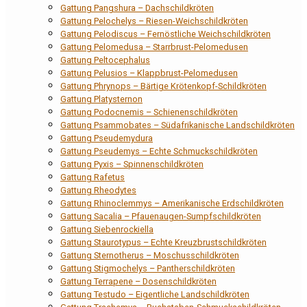
Gattung Pangshura – Dachschildkröten
Gattung Pelochelys – Riesen-Weichschildkröten
Gattung Pelodiscus – Fernöstliche Weichschildkröten
Gattung Pelomedusa – Starrbrust-Pelomedusen
Gattung Peltocephalus
Gattung Pelusios – Klappbrust-Pelomedusen
Gattung Phrynops – Bärtige Krötenkopf-Schildkröten
Gattung Platysternon
Gattung Podocnemis – Schienenschildkröten
Gattung Psammobates – Südafrikanische Landschildkröten
Gattung Pseudemydura
Gattung Pseudemys – Echte Schmuckschildkröten
Gattung Pyxis – Spinnenschildkröten
Gattung Rafetus
Gattung Rheodytes
Gattung Rhinoclemmys – Amerikanische Erdschildkröten
Gattung Sacalia – Pfauenaugen-Sumpfschildkröten
Gattung Siebenrockiella
Gattung Staurotypus – Echte Kreuzbrustschildkröten
Gattung Sternotherus – Moschusschildkröten
Gattung Stigmochelys – Pantherschildkröten
Gattung Terrapene – Dosenschildkröten
Gattung Testudo – Eigentliche Landschildkröten