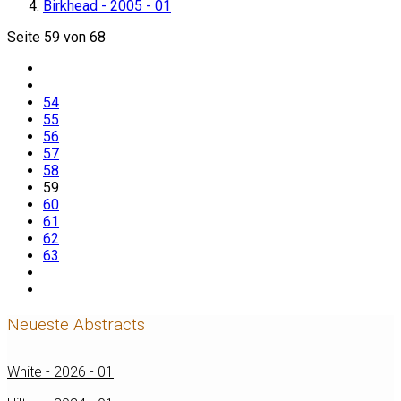
Birkhead - 2005 - 01
Seite 59 von 68
54
55
56
57
58
59
60
61
62
63
Neueste Abstracts
White - 2026 - 01