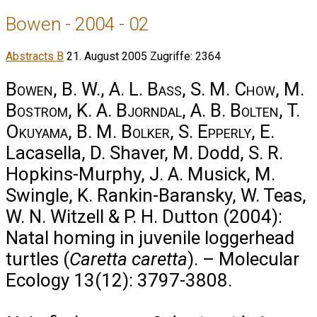
Bowen - 2004 - 02
Abstracts B
21. August 2005
Zugriffe: 2364
Bowen, B. W., A. L. Bass, S. M. Chow, M.
Bostrom, K. A. Bjorndal, A. B. Bolten, T.
Okuyama, B. M. Bolker, S. Epperly
, E.
Lacasella, D. Shaver, M. Dodd, S. R.
Hopkins-Murphy, J. A. Musick, M.
Swingle, K. Rankin-Baransky, W. Teas,
W. N. Witzell & P. H. Dutton (2004):
Natal homing in juvenile loggerhead
turtles (
Caretta caretta
). – Molecular
Ecology 13(12): 3797-3808.