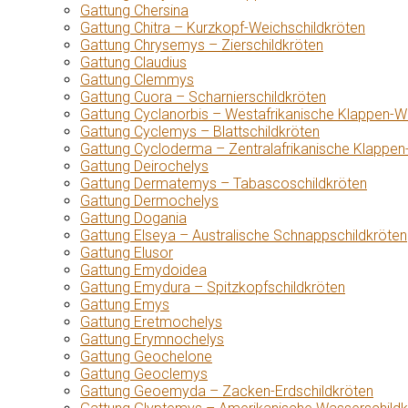
Gattung Chersina
Gattung Chitra – Kurzkopf-Weichschildkröten
Gattung Chrysemys – Zierschildkröten
Gattung Claudius
Gattung Clemmys
Gattung Cuora – Scharnierschildkröten
Gattung Cyclanorbis – Westafrikanische Klappen-W
Gattung Cyclemys – Blattschildkröten
Gattung Cycloderma – Zentralafrikanische Klappen
Gattung Deirochelys
Gattung Dermatemys – Tabascoschildkröten
Gattung Dermochelys
Gattung Dogania
Gattung Elseya – Australische Schnappschildkröten
Gattung Elusor
Gattung Emydoidea
Gattung Emydura – Spitzkopfschildkröten
Gattung Emys
Gattung Eretmochelys
Gattung Erymnochelys
Gattung Geochelone
Gattung Geoclemys
Gattung Geoemyda – Zacken-Erdschildkröten