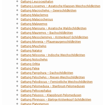
Gattung Leucocephalon
Gattung Lissemys – Asiatische Klappen-Weichschildkröten
Gattung Macrochelys – Geierschildkröten
Gattung Malaclemys
Gattung Malacochersus
Gattung Malayemys
Gattung Manouria – Asiatische Waldschildkröten
Gattung Mauremys – Bachschildkröten
Gattung Mesoclemmys – Krötenkopf-Schildkröten
Gattung Morenia – Pfauenaugenschildkröten
Gattung Myuchelys
Gattung Natator
Gattung Nilssonia – Indische Weichschildkröten
Gattung Notochelys
Gattung Orlitia
Gattung Palea
Gattung Pangshura – Dachschildkröten
Gattung Pelochelys – Riesen-Weichschildkröten
Gattung Pelodiscus – Fernöstliche Weichschildkröten
Gattung Pelomedusa – Starrbrust-Pelomedusen
Gattung Peltocephalus
Gattung Pelusios – Klappbrust-Pelomedusen
Gattung Phrynops – Bärtige Krötenkopf-Schildkröten
Gattung Platysternon