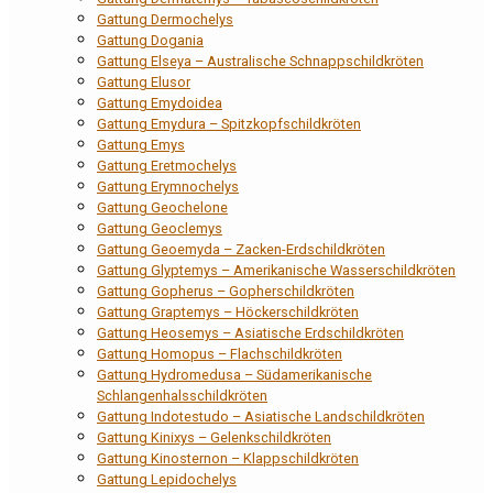
Gattung Dermochelys
Gattung Dogania
Gattung Elseya – Australische Schnappschildkröten
Gattung Elusor
Gattung Emydoidea
Gattung Emydura – Spitzkopfschildkröten
Gattung Emys
Gattung Eretmochelys
Gattung Erymnochelys
Gattung Geochelone
Gattung Geoclemys
Gattung Geoemyda – Zacken-Erdschildkröten
Gattung Glyptemys – Amerikanische Wasserschildkröten
Gattung Gopherus – Gopherschildkröten
Gattung Graptemys – Höckerschildkröten
Gattung Heosemys – Asiatische Erdschildkröten
Gattung Homopus – Flachschildkröten
Gattung Hydromedusa – Südamerikanische
Schlangenhalsschildkröten
Gattung Indotestudo – Asiatische Landschildkröten
Gattung Kinixys – Gelenkschildkröten
Gattung Kinosternon – Klappschildkröten
Gattung Lepidochelys