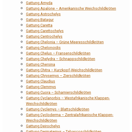
Gattung Amyda
Gattung Apalone – Amerikanische Weichschildkröten
Gattung Astrochelys
Gattung Batagur
Gattung Caretta
Gattung Carettochelys
Gattung Centrochelys
Gattung Chelonia – Grüne Meeresschildkröten
Gattung Chelonoidis
Gattung Chelus – Fransenschildkröten
Gattung Chelydra – Schnappschildkröten
Gattung Chersina
Gattung Chitra – Kurzkopf-Weichschildkröten
Gattung Chrysemys – Zierschildkröten
Gattung Claudius
Gattung Clemmys
Gattung Cuora – Scharnierschildkröten
Gattung Cyclanorbis – Westafrikanische Klappen-
Weichschildkröten
Gattung Cyclemys – Blattschildkröten
Gattung Cycloderma – Zentralafrikanische Klappen-
Weichschildkröten
Gattung Deirochelys
Gattung Dermatemys – Tabascoschildkröten