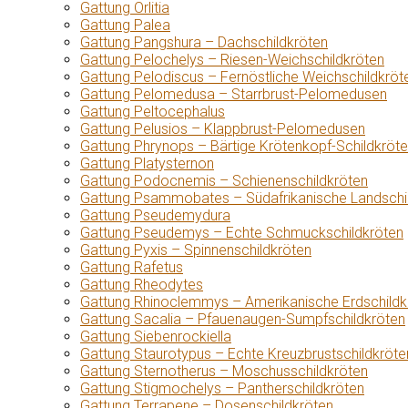
Gattung Orlitia
Gattung Palea
Gattung Pangshura – Dachschildkröten
Gattung Pelochelys – Riesen-Weichschildkröten
Gattung Pelodiscus – Fernöstliche Weichschildkröt
Gattung Pelomedusa – Starrbrust-Pelomedusen
Gattung Peltocephalus
Gattung Pelusios – Klappbrust-Pelomedusen
Gattung Phrynops – Bärtige Krötenkopf-Schildkröt
Gattung Platysternon
Gattung Podocnemis – Schienenschildkröten
Gattung Psammobates – Südafrikanische Landschi
Gattung Pseudemydura
Gattung Pseudemys – Echte Schmuckschildkröten
Gattung Pyxis – Spinnenschildkröten
Gattung Rafetus
Gattung Rheodytes
Gattung Rhinoclemmys – Amerikanische Erdschildk
Gattung Sacalia – Pfauenaugen-Sumpfschildkröten
Gattung Siebenrockiella
Gattung Staurotypus – Echte Kreuzbrustschildkröte
Gattung Sternotherus – Moschusschildkröten
Gattung Stigmochelys – Pantherschildkröten
Gattung Terrapene – Dosenschildkröten