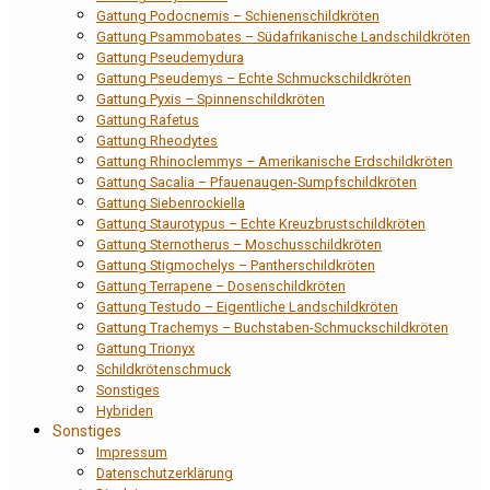
Gattung Podocnemis – Schienenschildkröten
Gattung Psammobates – Südafrikanische Landschildkröten
Gattung Pseudemydura
Gattung Pseudemys – Echte Schmuckschildkröten
Gattung Pyxis – Spinnenschildkröten
Gattung Rafetus
Gattung Rheodytes
Gattung Rhinoclemmys – Amerikanische Erdschildkröten
Gattung Sacalia – Pfauenaugen-Sumpfschildkröten
Gattung Siebenrockiella
Gattung Staurotypus – Echte Kreuzbrustschildkröten
Gattung Sternotherus – Moschusschildkröten
Gattung Stigmochelys – Pantherschildkröten
Gattung Terrapene – Dosenschildkröten
Gattung Testudo – Eigentliche Landschildkröten
Gattung Trachemys – Buchstaben-Schmuckschildkröten
Gattung Trionyx
Schildkrötenschmuck
Sonstiges
Hybriden
Sonstiges
Impressum
Datenschutzerklärung