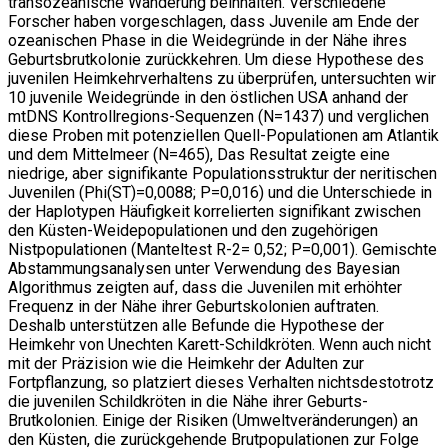
transozeanische Wanderung beinhalten. Verschiedene
Forscher haben vorgeschlagen, dass Juvenile am Ende der
ozeanischen Phase in die Weidegründe in der Nähe ihres
Geburtsbrutkolonie zurückkehren. Um diese Hypothese des
juvenilen Heimkehrverhaltens zu überprüfen, untersuchten wir
10 juvenile Weidegründe in den östlichen USA anhand der
mtDNS Kontrollregions-Sequenzen (N=1437) und verglichen
diese Proben mit potenziellen Quell-Populationen am Atlantik
und dem Mittelmeer (N=465), Das Resultat zeigte eine
niedrige, aber signifikante Populationsstruktur der neritischen
Juvenilen (Phi(ST)=0,0088; P=0,016) und die Unterschiede in
der Haplotypen Häufigkeit korrelierten signifikant zwischen
den Küsten-Weidepopulationen und den zugehörigen
Nistpopulationen (Manteltest R-2= 0,52; P=0,001). Gemischte
Abstammungsanalysen unter Verwendung des Bayesian
Algorithmus zeigten auf, dass die Juvenilen mit erhöhter
Frequenz in der Nähe ihrer Geburtskolonien auftraten.
Deshalb unterstützen alle Befunde die Hypothese der
Heimkehr von Unechten Karett-Schildkröten. Wenn auch nicht
mit der Präzision wie die Heimkehr der Adulten zur
Fortpflanzung, so platziert dieses Verhalten nichtsdestotrotz
die juvenilen Schildkröten in die Nähe ihrer Geburts-
Brutkolonien. Einige der Risiken (Umweltveränderungen) an
den Küsten, die zurückgehende Brutpopulationen zur Folge