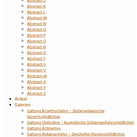
Abstract-J
Abstract-K
Abstract-L
Abstract-M
Abstract-N
Abstract-O
Abstract-P
Abstract-Q
Abstract-R
Abstract-S
Abstract-T
Abstract-U
Abstract-V
Abstract-W
Abstract-X
Abstract-Y
Abstract-Z
Artikel
Galerien
Gattung Acanthochelys – Südamerikanische
Sumpfschildkröten
Gattung Chelodina – Australische Schlangenhalsschildkröten
Gattung Actinemys
Gattung Aldabrachelys – Seychellen-Riesenschildkröten