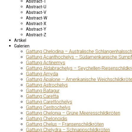
Abstract-T
Abstract-U
Abstract-V
Abstract-W
Abstract-X
Abstract-Y
Abstract-Z
Artikel
Galerien
Gattung Chelodina – Australische Schlangenhalssch
Gattung Acanthochelys – Südamerikanische Sumpf
Gattung Actinemys
Gattung Aldabrachelys – Seychellen-Riesenschildkr
Gattung Amyda
Gattung Apalone – Amerikanische Weichschildkröt
Gattung Astrochelys
Gattung Batagur
Gattung Caretta
Gattung Carettochelys
Gattung Centrochelys
Gattung Chelonia – Grüne Meeresschildkröten
Gattung Chelonoidis
Gattung Chelus – Fransenschildkröten
Gattung Chelydra – Schnappschildkröten