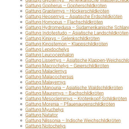
Gattung Glyptemys – Amerikanische Wasserschildk
Gattung Gopherus – Gopherschildkröten
Gattung Graptemys – Höckerschildkröten
Gattung Heosemys – Asiatische Erdschildkröten
Gattung Homopus – Flachschildkröten
Gattung Hydromedusa – Südamerikanische Schlang
Gattung Indotestudo – Asiatische Landschildkröten
Gattung Kinixys – Gelenkschildkröten
Gattung Kinosternon – Klappschildkröten
Gattung Lepidochelys
Gattung Leucocephalon
Gattung Lissemys – Asiatische Klappen-Weichschil
Gattung Macrochelys – Geierschildkröten
Gattung Malaclemys
Gattung Malacochersus
Gattung Malayemys
Gattung Manouria – Asiatische Waldschildkröten
Gattung Mauremys – Bachschildkröten
Gattung Mesoclemmys – Krötenkopf-Schildkröten
Gattung Morenia – Pfauenaugenschildkröten
Gattung Myuchelys
Gattung Natator
Gattung Nilssonia – Indische Weichschildkröten
Gattung Notochelys