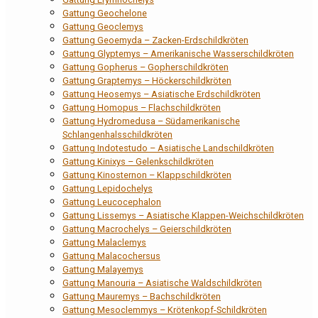
Gattung Geochelone
Gattung Geoclemys
Gattung Geoemyda – Zacken-Erdschildkröten
Gattung Glyptemys – Amerikanische Wasserschildkröten
Gattung Gopherus – Gopherschildkröten
Gattung Graptemys – Höckerschildkröten
Gattung Heosemys – Asiatische Erdschildkröten
Gattung Homopus – Flachschildkröten
Gattung Hydromedusa – Südamerikanische
Schlangenhalsschildkröten
Gattung Indotestudo – Asiatische Landschildkröten
Gattung Kinixys – Gelenkschildkröten
Gattung Kinosternon – Klappschildkröten
Gattung Lepidochelys
Gattung Leucocephalon
Gattung Lissemys – Asiatische Klappen-Weichschildkröten
Gattung Macrochelys – Geierschildkröten
Gattung Malaclemys
Gattung Malacochersus
Gattung Malayemys
Gattung Manouria – Asiatische Waldschildkröten
Gattung Mauremys – Bachschildkröten
Gattung Mesoclemmys – Krötenkopf-Schildkröten