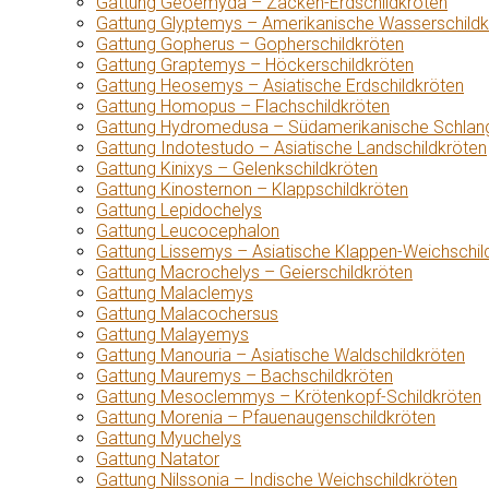
Gattung Geoemyda – Zacken-Erdschildkröten
Gattung Glyptemys – Amerikanische Wasserschildk
Gattung Gopherus – Gopherschildkröten
Gattung Graptemys – Höckerschildkröten
Gattung Heosemys – Asiatische Erdschildkröten
Gattung Homopus – Flachschildkröten
Gattung Hydromedusa – Südamerikanische Schlang
Gattung Indotestudo – Asiatische Landschildkröten
Gattung Kinixys – Gelenkschildkröten
Gattung Kinosternon – Klappschildkröten
Gattung Lepidochelys
Gattung Leucocephalon
Gattung Lissemys – Asiatische Klappen-Weichschil
Gattung Macrochelys – Geierschildkröten
Gattung Malaclemys
Gattung Malacochersus
Gattung Malayemys
Gattung Manouria – Asiatische Waldschildkröten
Gattung Mauremys – Bachschildkröten
Gattung Mesoclemmys – Krötenkopf-Schildkröten
Gattung Morenia – Pfauenaugenschildkröten
Gattung Myuchelys
Gattung Natator
Gattung Nilssonia – Indische Weichschildkröten