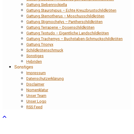
Gattung Siebenrockiella
Gattung Staurotypus – Echte Kreuzbrustschildkröten
Gattung Sternotherus – Moschusschildkröten
Gattung Stigmochelys – Pantherschildkröten
Gattung Terrapene – Dosenschildkröten
Gattung Testudo – Eigentliche Landschildkröten
Gattung Trachemys – Buchstaben-Schmuckschildkröten
Gattung Trionyx
Schildkrötenschmuck
Sonstiges
Hybriden
Sonstiges
Impressum
Datenschutzerklärung
Disclaimer
Nomenklatur
Unser Team
Unser Logo
RSS Feed