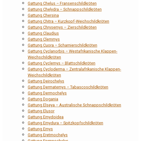
Gattung Chelus – Fransenschildkröten
Gattung Chelydra – Schnappschildkröten
Gattung Chersina
Gattung Chitra – Kurzkopf-Weichschildkröten
Gattung Chrysemys – Zierschildkröten
Gattung Claudius
Gattung Clemmys
Gattung Cuora – Scharnierschildkröten
Gattung Cyclanorbis – Westafrikanische Klappen-
Weichschildkröten
Gattung Cyclemys – Blattschildkröten
Gattung Cycloderma – Zentralafrikanische Klappen-
Weichschildkröten
Gattung Deirochelys
Gattung Dermatemys – Tabascoschildkröten
Gattung Dermochelys
Gattung Dogania
Gattung Elseya – Australische Schnappschildkröten
Gattung Elusor
Gattung Emydoidea
Gattung Emydura – Spitzkopfschildkröten
Gattung Emys
Gattung Eretmochelys
Gattung Erymnochelys