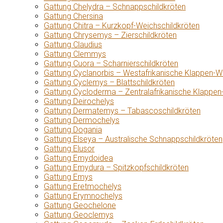
Gattung Chelydra – Schnappschildkröten
Gattung Chersina
Gattung Chitra – Kurzkopf-Weichschildkröten
Gattung Chrysemys – Zierschildkröten
Gattung Claudius
Gattung Clemmys
Gattung Cuora – Scharnierschildkröten
Gattung Cyclanorbis – Westafrikanische Klappen-W
Gattung Cyclemys – Blattschildkröten
Gattung Cycloderma – Zentralafrikanische Klappen
Gattung Deirochelys
Gattung Dermatemys – Tabascoschildkröten
Gattung Dermochelys
Gattung Dogania
Gattung Elseya – Australische Schnappschildkröten
Gattung Elusor
Gattung Emydoidea
Gattung Emydura – Spitzkopfschildkröten
Gattung Emys
Gattung Eretmochelys
Gattung Erymnochelys
Gattung Geochelone
Gattung Geoclemys