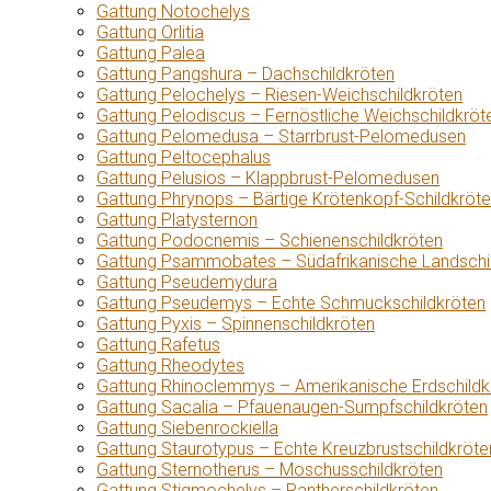
Gattung Notochelys
Gattung Orlitia
Gattung Palea
Gattung Pangshura – Dachschildkröten
Gattung Pelochelys – Riesen-Weichschildkröten
Gattung Pelodiscus – Fernöstliche Weichschildkröt
Gattung Pelomedusa – Starrbrust-Pelomedusen
Gattung Peltocephalus
Gattung Pelusios – Klappbrust-Pelomedusen
Gattung Phrynops – Bärtige Krötenkopf-Schildkröt
Gattung Platysternon
Gattung Podocnemis – Schienenschildkröten
Gattung Psammobates – Südafrikanische Landschi
Gattung Pseudemydura
Gattung Pseudemys – Echte Schmuckschildkröten
Gattung Pyxis – Spinnenschildkröten
Gattung Rafetus
Gattung Rheodytes
Gattung Rhinoclemmys – Amerikanische Erdschildk
Gattung Sacalia – Pfauenaugen-Sumpfschildkröten
Gattung Siebenrockiella
Gattung Staurotypus – Echte Kreuzbrustschildkröte
Gattung Sternotherus – Moschusschildkröten
Gattung Stigmochelys – Pantherschildkröten