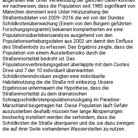
abgefallen war. Unter Verwendung der gleichen Daten konnten
wir nachweisen, dass die Population seit 1985 signifikant von
Männchen dominiert wird. Unter Hinzuziehung der
Straßentoddaten von 2009–2016 die wir von der Dundas
Schildkrötenüberwachung (Einem von den Bürgern geführten
Forschungsprogramm) bekamen komplettierten wir eine
Populationsüberlebensanalyse ausgehend von den
Populationserhebungsdaten aus 2002 um damit den Einfluss
des Straßentods zu erfassen. Das Ergebnis zeigte, dass die
Population von einem Aussterberisiko durch die
Straßenmortalität bedroht ist. Das
Populationsverbreitungsgebiet überlappte mit dem Cootes
Drive und 7 der 10 individuell überwachten
Schildkrötenindividuen zeigten eine individuelle
Habitatnutzung die die Straße mit einbezog. Unsere
Ergebnisse untermauern die Hypothese, dass die
Straßenmortalität zu dem dramatischen
Schnappschildkrötenpopulationsrückgang im Paradise-
Marschland beigetragen hat. Diese Population läuft Gefahr
auszusterben deshalb müssen hier lange Absperrungen
beidseitig installiert werden die verhindern, dass die
Schildkröten die Straße überqueren und die sie dazu zwingen
die auf ihrer Seite vorhandenen Wasserstellen zu nutzen.