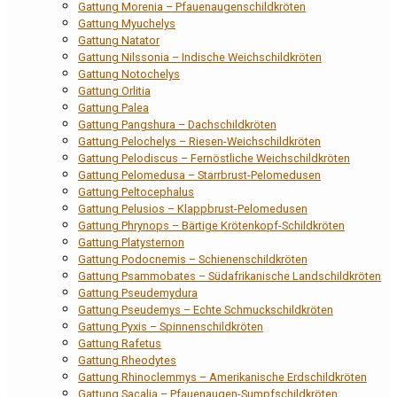
Gattung Morenia – Pfauenaugenschildkröten
Gattung Myuchelys
Gattung Natator
Gattung Nilssonia – Indische Weichschildkröten
Gattung Notochelys
Gattung Orlitia
Gattung Palea
Gattung Pangshura – Dachschildkröten
Gattung Pelochelys – Riesen-Weichschildkröten
Gattung Pelodiscus – Fernöstliche Weichschildkröten
Gattung Pelomedusa – Starrbrust-Pelomedusen
Gattung Peltocephalus
Gattung Pelusios – Klappbrust-Pelomedusen
Gattung Phrynops – Bärtige Krötenkopf-Schildkröten
Gattung Platysternon
Gattung Podocnemis – Schienenschildkröten
Gattung Psammobates – Südafrikanische Landschildkröten
Gattung Pseudemydura
Gattung Pseudemys – Echte Schmuckschildkröten
Gattung Pyxis – Spinnenschildkröten
Gattung Rafetus
Gattung Rheodytes
Gattung Rhinoclemmys – Amerikanische Erdschildkröten
Gattung Sacalia – Pfauenaugen-Sumpfschildkröten