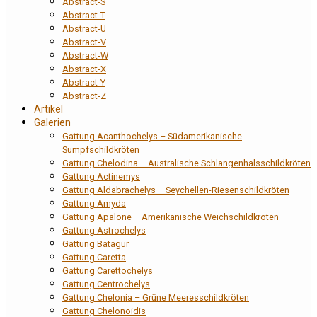
Abstract-S
Abstract-T
Abstract-U
Abstract-V
Abstract-W
Abstract-X
Abstract-Y
Abstract-Z
Artikel
Galerien
Gattung Acanthochelys – Südamerikanische
Sumpfschildkröten
Gattung Chelodina – Australische Schlangenhalsschildkröten
Gattung Actinemys
Gattung Aldabrachelys – Seychellen-Riesenschildkröten
Gattung Amyda
Gattung Apalone – Amerikanische Weichschildkröten
Gattung Astrochelys
Gattung Batagur
Gattung Caretta
Gattung Carettochelys
Gattung Centrochelys
Gattung Chelonia – Grüne Meeresschildkröten
Gattung Chelonoidis