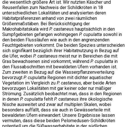
die wesentlich größere Art ist. Wir nutzten Käscher und
Reusenfallen zum Nachweis der Schildkröten in 18
unterschiedlichen Lokalitäten und analysierten deren
Habitatpräferenzen anhand von zwei räumlichen
Größenmaßstäben. Bei Berücksichtigung der
Makrohabitatskala wird
P. castaneus
hauptsächlich in den
Sumpfgebieten gefangen wohingegen
P. cupulatta
sowohl in
den beiden Flussläufen wie auch in den angrenzenden
Feuchtgebieten vorkommt. Die beiden Spezies unterscheiden
sich signifikant bezüglich ihrer Habitatnutzung in Bezug auf
die Ufer, wobei
P. castaneus
meist nur in Bereichen die mit
Gras bewachsenen sind vorkommt, während
P. cupulatta
in
den Flussabschnitten mit bewaldeten Ufern vorhanden ist.
Zum zweiten in Bezug auf die Wasserpflanzenverteilung
bevorzugt
P. cupulatta
Regionen mit dichter aquatischer
Vegetation im Vergleich zu
P. castaneus
, aber beide Arten
bevorzugen Lokalitäten mit gar keiner oder nur mäßiger
Strömung. Zusätzlich beobachtet man, dass in den Regionen
in denen
P. cupulatta
fehlt
P. castaneus
ihre ökologische
Nische ausweitet und zwar auf multiplen Skalen, wobei
besonders auffällt, dass sie auch in Gewässerteile mit
bewaldeten Ufern einwandert. Unsere Ergebnisse lassen
vermuten, dass diese beiden Pelomedusen-Schildkröten
potentiell um die Süßwasserhabitate in der südlichen