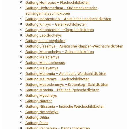
Gattung Homopus – Flachschildkröten
Gattung Hydromedusa – Südamerikanische
Schlangenhalsschildkröten
Gattung Indotestudo – Asiatische Landschildkröten
Gattung Kinixys – Gelenkschildkröten
Gattung Kinosternon – Klappschildkröten
Gattung Lepidochelys
Gattung Leucocephalon
Gattung Lissemys – Asiatische Klappen-Weichschildkröten
Gattung Macrochelys – Geierschildkröten
Gattung Malaclemys
Gattung Malacochersus
Gattung Malayemys
Gattung Manouria – Asiatische Waldschildkröten
Gattung Mauremys – Bachschildkröten
Gattung Mesoclemmys – Krötenkopf-Schildkröten
Gattung Morenia – Pfauenaugenschildkröten
Gattung Myuchelys
Gattung Natator
Gattung Nilssonia – Indische Weichschildkröten
Gattung Notochelys
Gattung Orlitia
Gattung Palea
Gattung Pangshura – Dachschildkröten