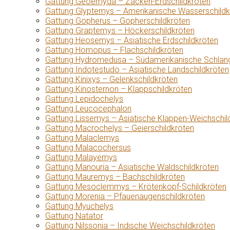
Gattung Geoemyda – Zacken-Erdschildkröten
Gattung Glyptemys – Amerikanische Wasserschildk
Gattung Gopherus – Gopherschildkröten
Gattung Graptemys – Höckerschildkröten
Gattung Heosemys – Asiatische Erdschildkröten
Gattung Homopus – Flachschildkröten
Gattung Hydromedusa – Südamerikanische Schlang
Gattung Indotestudo – Asiatische Landschildkröten
Gattung Kinixys – Gelenkschildkröten
Gattung Kinosternon – Klappschildkröten
Gattung Lepidochelys
Gattung Leucocephalon
Gattung Lissemys – Asiatische Klappen-Weichschil
Gattung Macrochelys – Geierschildkröten
Gattung Malaclemys
Gattung Malacochersus
Gattung Malayemys
Gattung Manouria – Asiatische Waldschildkröten
Gattung Mauremys – Bachschildkröten
Gattung Mesoclemmys – Krötenkopf-Schildkröten
Gattung Morenia – Pfauenaugenschildkröten
Gattung Myuchelys
Gattung Natator
Gattung Nilssonia – Indische Weichschildkröten