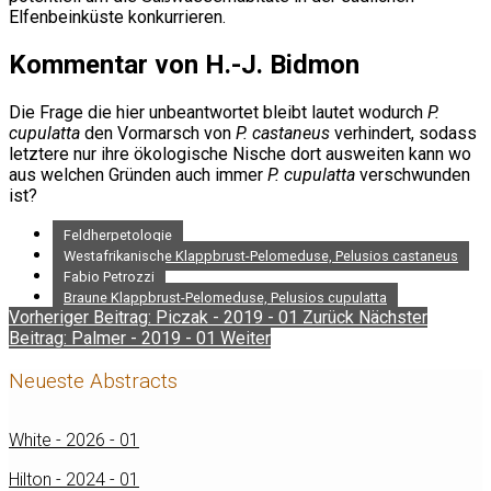
Elfenbeinküste konkurrieren.
Kommentar von H.-J. Bidmon
Die Frage die hier unbeantwortet bleibt lautet wodurch
P.
cupulatta
den Vormarsch von
P. castaneus
verhindert, sodass
letztere nur ihre ökologische Nische dort ausweiten kann wo
aus welchen Gründen auch immer
P. cupulatta
verschwunden
ist?
Feldherpetologie
Westafrikanische Klappbrust-Pelomeduse, Pelusios castaneus
Fabio Petrozzi
Braune Klappbrust-Pelomeduse, Pelusios cupulatta
Vorheriger Beitrag: Piczak - 2019 - 01
Zurück
Nächster
Beitrag: Palmer - 2019 - 01
Weiter
Neueste Abstracts
White - 2026 - 01
Hilton - 2024 - 01