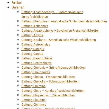
Artikel
Galerien
Gattung Acanthochelys – Südamerikanische
Sumpfschildkröten
Gattung Chelodina – Australische Schlangenhalsschildkröten
Gattung Actinemys
Gattung Aldabrachelys – Seychellen-Riesenschildkröten
Gattung Amyda
Gattung Apalone – Amerikanische Weichschildkröten
Gattung Astrochelys
Gattung Batagur
Gattung Caretta
Gattung Carettochelys
Gattung Centrochelys
Gattung Chelonia – Grüne Meeresschildkröten
Gattung Chelonoidis
Gattung Chelus – Fransenschildkröten
Gattung Chelydra – Schnappschildkröten
Gattung Chersina
Gattung Chitra – Kurzkopf-Weichschildkröten
Gattung Chrysemys – Zierschildkröten
Gattung Claudius
Gattung Clemmys