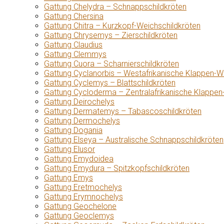
Gattung Chelydra – Schnappschildkröten
Gattung Chersina
Gattung Chitra – Kurzkopf-Weichschildkröten
Gattung Chrysemys – Zierschildkröten
Gattung Claudius
Gattung Clemmys
Gattung Cuora – Scharnierschildkröten
Gattung Cyclanorbis – Westafrikanische Klappen-W
Gattung Cyclemys – Blattschildkröten
Gattung Cycloderma – Zentralafrikanische Klappen
Gattung Deirochelys
Gattung Dermatemys – Tabascoschildkröten
Gattung Dermochelys
Gattung Dogania
Gattung Elseya – Australische Schnappschildkröten
Gattung Elusor
Gattung Emydoidea
Gattung Emydura – Spitzkopfschildkröten
Gattung Emys
Gattung Eretmochelys
Gattung Erymnochelys
Gattung Geochelone
Gattung Geoclemys