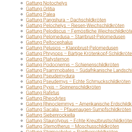
Gattung Notochelys
Gattung Orlitia
Gattung Palea
Gattung Pangshura – Dachschildkröten
Gattung Pelochelys – Riesen-Weichschildkröten
Gattung Pelodiscus – Fernöstliche Weichschildkröt
Gattung Pelomedusa – Starrbrust-Pelomedusen
Gattung Peltocephalus
Gattung Pelusios – Klappbrust-Pelomedusen
Gattung Phrynops – Bärtige Krötenkopf-Schildkröt
Gattung Platysternon
Gattung Podocnemis – Schienenschildkröten
Gattung Psammobates – Südafrikanische Landschi
Gattung Pseudemydura
Gattung Pseudemys – Echte Schmuckschildkröten
Gattung Pyxis – Spinnenschildkröten
Gattung Rafetus
Gattung Rheodytes
Gattung Rhinoclemmys – Amerikanische Erdschildk
Gattung Sacalia – Pfauenaugen-Sumpfschildkröten
Gattung Siebenrockiella
Gattung Staurotypus – Echte Kreuzbrustschildkröte
Gattung Sternotherus – Moschusschildkröten
Gattung Stigmochelys – Pantherschildkröten