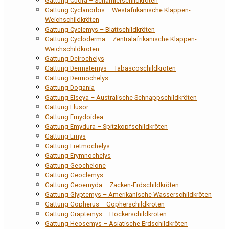
Gattung Cuora – Scharnierschildkröten
Gattung Cyclanorbis – Westafrikanische Klappen-
Weichschildkröten
Gattung Cyclemys – Blattschildkröten
Gattung Cycloderma – Zentralafrikanische Klappen-
Weichschildkröten
Gattung Deirochelys
Gattung Dermatemys – Tabascoschildkröten
Gattung Dermochelys
Gattung Dogania
Gattung Elseya – Australische Schnappschildkröten
Gattung Elusor
Gattung Emydoidea
Gattung Emydura – Spitzkopfschildkröten
Gattung Emys
Gattung Eretmochelys
Gattung Erymnochelys
Gattung Geochelone
Gattung Geoclemys
Gattung Geoemyda – Zacken-Erdschildkröten
Gattung Glyptemys – Amerikanische Wasserschildkröten
Gattung Gopherus – Gopherschildkröten
Gattung Graptemys – Höckerschildkröten
Gattung Heosemys – Asiatische Erdschildkröten