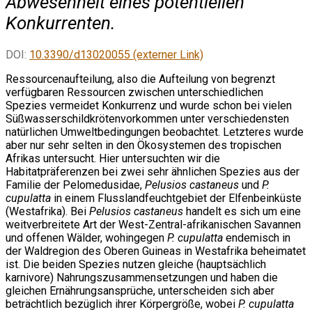
Abwesenheit eines potentiellen
Konkurrenten.
DOI:
10.3390/d13020055 (externer Link)
Ressourcenaufteilung, also die Aufteilung von begrenzt
verfügbaren Ressourcen zwischen unterschiedlichen
Spezies vermeidet Konkurrenz und wurde schon bei vielen
Süßwasserschildkrötenvorkommen unter verschiedensten
natürlichen Umweltbedingungen beobachtet. Letzteres wurde
aber nur sehr selten in den Ökosystemen des tropischen
Afrikas untersucht. Hier untersuchten wir die
Habitatpräferenzen bei zwei sehr ähnlichen Spezies aus der
Familie der Pelomedusidae,
Pelusios castaneus
und
P.
cupulatta
in einem Flusslandfeuchtgebiet der Elfenbeinküste
(Westafrika). Bei
Pelusios castaneus
handelt es sich um eine
weitverbreitete Art der West-Zentral-afrikanischen Savannen
und offenen Wälder, wohingegen
P. cupulatta
endemisch in
der Waldregion des Oberen Guineas in Westafrika beheimatet
ist. Die beiden Spezies nutzen gleiche (hauptsächlich
karnivore) Nahrungszusammensetzungen und haben die
gleichen Ernährungsansprüche, unterscheiden sich aber
beträchtlich bezüglich ihrer Körpergröße, wobei
P. cupulatta