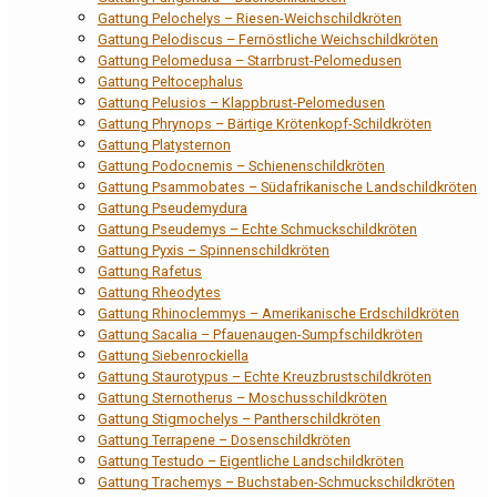
Gattung Pelochelys – Riesen-Weichschildkröten
Gattung Pelodiscus – Fernöstliche Weichschildkröten
Gattung Pelomedusa – Starrbrust-Pelomedusen
Gattung Peltocephalus
Gattung Pelusios – Klappbrust-Pelomedusen
Gattung Phrynops – Bärtige Krötenkopf-Schildkröten
Gattung Platysternon
Gattung Podocnemis – Schienenschildkröten
Gattung Psammobates – Südafrikanische Landschildkröten
Gattung Pseudemydura
Gattung Pseudemys – Echte Schmuckschildkröten
Gattung Pyxis – Spinnenschildkröten
Gattung Rafetus
Gattung Rheodytes
Gattung Rhinoclemmys – Amerikanische Erdschildkröten
Gattung Sacalia – Pfauenaugen-Sumpfschildkröten
Gattung Siebenrockiella
Gattung Staurotypus – Echte Kreuzbrustschildkröten
Gattung Sternotherus – Moschusschildkröten
Gattung Stigmochelys – Pantherschildkröten
Gattung Terrapene – Dosenschildkröten
Gattung Testudo – Eigentliche Landschildkröten
Gattung Trachemys – Buchstaben-Schmuckschildkröten