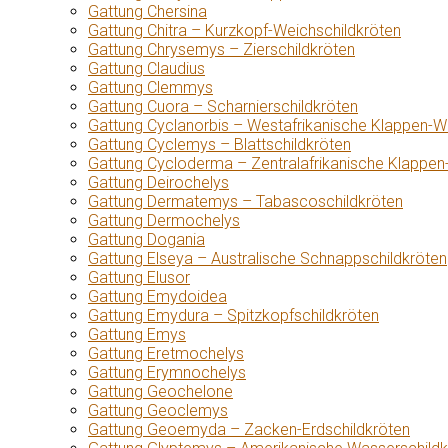
Gattung Chersina
Gattung Chitra – Kurzkopf-Weichschildkröten
Gattung Chrysemys – Zierschildkröten
Gattung Claudius
Gattung Clemmys
Gattung Cuora – Scharnierschildkröten
Gattung Cyclanorbis – Westafrikanische Klappen-W
Gattung Cyclemys – Blattschildkröten
Gattung Cycloderma – Zentralafrikanische Klappen
Gattung Deirochelys
Gattung Dermatemys – Tabascoschildkröten
Gattung Dermochelys
Gattung Dogania
Gattung Elseya – Australische Schnappschildkröten
Gattung Elusor
Gattung Emydoidea
Gattung Emydura – Spitzkopfschildkröten
Gattung Emys
Gattung Eretmochelys
Gattung Erymnochelys
Gattung Geochelone
Gattung Geoclemys
Gattung Geoemyda – Zacken-Erdschildkröten