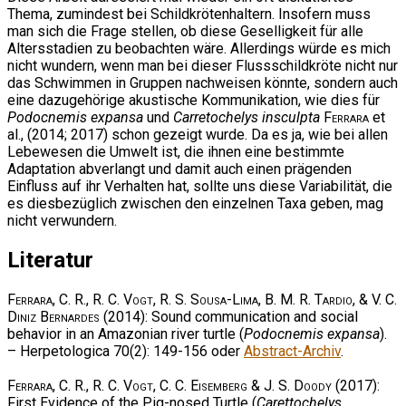
Thema, zumindest bei Schildkrötenhaltern. Insofern muss
man sich die Frage stellen, ob diese Geselligkeit für alle
Altersstadien zu beobachten wäre. Allerdings würde es mich
nicht wundern, wenn man bei dieser Flussschildkröte nicht nur
das Schwimmen in Gruppen nachweisen könnte, sondern auch
eine dazugehörige akustische Kommunikation, wie dies für
Podocnemis expansa
und
Carretochelys insculpta
Ferrara
et
al., (2014; 2017) schon gezeigt wurde. Da es ja, wie bei allen
Lebewesen die Umwelt ist, die ihnen eine bestimmte
Adaptation abverlangt und damit auch einen prägenden
Einfluss auf ihr Verhalten hat, sollte uns diese Variabilität, die
es diesbezüglich zwischen den einzelnen Taxa geben, mag
nicht verwundern.
Literatur
Ferrara, C. R., R. C. Vogt, R. S. Sousa-Lima, B. M. R. Tardio, & V. C.
Diniz Bernardes
(2014): Sound communication and social
behavior in an Amazonian river turtle (
Podocnemis expansa
).
– Herpetologica 70(2): 149-156 oder
Abstract-Archiv
.
Ferrara, C. R., R. C. Vogt, C. C. Eisemberg & J. S. Doody
(2017):
First Evidence of the Pig-nosed Turtle (
Carettochelys