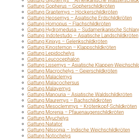
Gattung Glyptemys – Amerikanische Wasserschildk
Gattung Gopherus – Gopherschildkröten
Gattung Graptemys – Höckerschildkröten
Gattung Heosemys – Asiatische Erdschildkröten
Gattung Homopus – Flachschildkröten
Gattung Hydromedusa – Südamerikanische Schlang
Gattung Indotestudo – Asiatische Landschildkröten
Gattung Kinixys – Gelenkschildkröten
Gattung Kinosternon – Klappschildkröten
Gattung Lepidochelys
Gattung Leucocephalon
Gattung Lissemys – Asiatische Klappen-Weichschil
Gattung Macrochelys – Geierschildkröten
Gattung Malaclemys
Gattung Malacochersus
Gattung Malayemys
Gattung Manouria – Asiatische Waldschildkröten
Gattung Mauremys – Bachschildkröten
Gattung Mesoclemmys – Krötenkopf-Schildkröten
Gattung Morenia – Pfauenaugenschildkröten
Gattung Myuchelys
Gattung Natator
Gattung Nilssonia – Indische Weichschildkröten
Gattung Notochelys