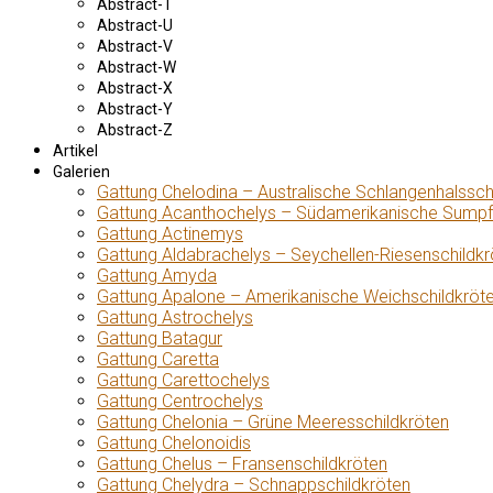
Abstract-T
Abstract-U
Abstract-V
Abstract-W
Abstract-X
Abstract-Y
Abstract-Z
Artikel
Galerien
Gattung Chelodina – Australische Schlangenhalssch
Gattung Acanthochelys – Südamerikanische Sumpf
Gattung Actinemys
Gattung Aldabrachelys – Seychellen-Riesenschildkr
Gattung Amyda
Gattung Apalone – Amerikanische Weichschildkröt
Gattung Astrochelys
Gattung Batagur
Gattung Caretta
Gattung Carettochelys
Gattung Centrochelys
Gattung Chelonia – Grüne Meeresschildkröten
Gattung Chelonoidis
Gattung Chelus – Fransenschildkröten
Gattung Chelydra – Schnappschildkröten