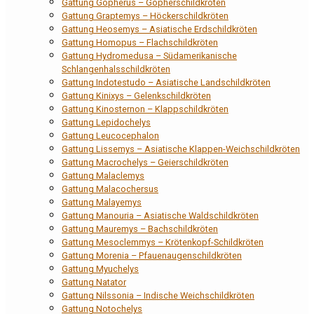
Gattung Gopherus – Gopherschildkröten
Gattung Graptemys – Höckerschildkröten
Gattung Heosemys – Asiatische Erdschildkröten
Gattung Homopus – Flachschildkröten
Gattung Hydromedusa – Südamerikanische
Schlangenhalsschildkröten
Gattung Indotestudo – Asiatische Landschildkröten
Gattung Kinixys – Gelenkschildkröten
Gattung Kinosternon – Klappschildkröten
Gattung Lepidochelys
Gattung Leucocephalon
Gattung Lissemys – Asiatische Klappen-Weichschildkröten
Gattung Macrochelys – Geierschildkröten
Gattung Malaclemys
Gattung Malacochersus
Gattung Malayemys
Gattung Manouria – Asiatische Waldschildkröten
Gattung Mauremys – Bachschildkröten
Gattung Mesoclemmys – Krötenkopf-Schildkröten
Gattung Morenia – Pfauenaugenschildkröten
Gattung Myuchelys
Gattung Natator
Gattung Nilssonia – Indische Weichschildkröten
Gattung Notochelys