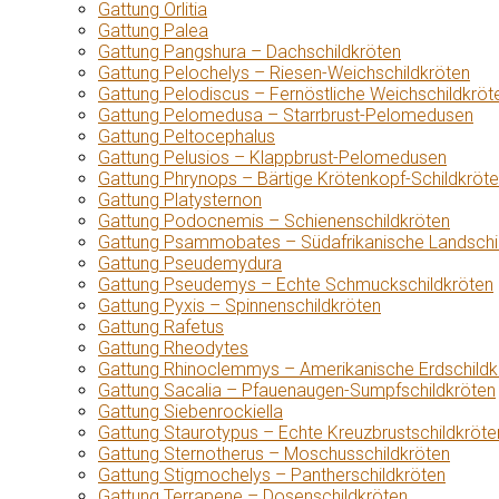
Gattung Orlitia
Gattung Palea
Gattung Pangshura – Dachschildkröten
Gattung Pelochelys – Riesen-Weichschildkröten
Gattung Pelodiscus – Fernöstliche Weichschildkröt
Gattung Pelomedusa – Starrbrust-Pelomedusen
Gattung Peltocephalus
Gattung Pelusios – Klappbrust-Pelomedusen
Gattung Phrynops – Bärtige Krötenkopf-Schildkröt
Gattung Platysternon
Gattung Podocnemis – Schienenschildkröten
Gattung Psammobates – Südafrikanische Landschi
Gattung Pseudemydura
Gattung Pseudemys – Echte Schmuckschildkröten
Gattung Pyxis – Spinnenschildkröten
Gattung Rafetus
Gattung Rheodytes
Gattung Rhinoclemmys – Amerikanische Erdschildk
Gattung Sacalia – Pfauenaugen-Sumpfschildkröten
Gattung Siebenrockiella
Gattung Staurotypus – Echte Kreuzbrustschildkröte
Gattung Sternotherus – Moschusschildkröten
Gattung Stigmochelys – Pantherschildkröten
Gattung Terrapene – Dosenschildkröten