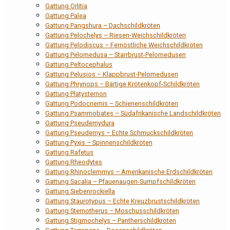
Gattung Orlitia
Gattung Palea
Gattung Pangshura – Dachschildkröten
Gattung Pelochelys – Riesen-Weichschildkröten
Gattung Pelodiscus – Fernöstliche Weichschildkröten
Gattung Pelomedusa – Starrbrust-Pelomedusen
Gattung Peltocephalus
Gattung Pelusios – Klappbrust-Pelomedusen
Gattung Phrynops – Bärtige Krötenkopf-Schildkröten
Gattung Platysternon
Gattung Podocnemis – Schienenschildkröten
Gattung Psammobates – Südafrikanische Landschildkröten
Gattung Pseudemydura
Gattung Pseudemys – Echte Schmuckschildkröten
Gattung Pyxis – Spinnenschildkröten
Gattung Rafetus
Gattung Rheodytes
Gattung Rhinoclemmys – Amerikanische Erdschildkröten
Gattung Sacalia – Pfauenaugen-Sumpfschildkröten
Gattung Siebenrockiella
Gattung Staurotypus – Echte Kreuzbrustschildkröten
Gattung Sternotherus – Moschusschildkröten
Gattung Stigmochelys – Pantherschildkröten