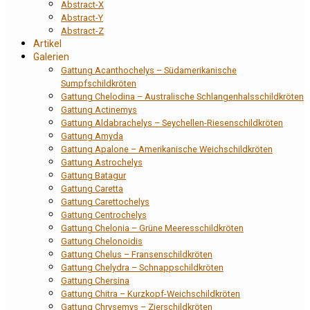
Abstract-X
Abstract-Y
Abstract-Z
Artikel
Galerien
Gattung Acanthochelys – Südamerikanische
Sumpfschildkröten
Gattung Chelodina – Australische Schlangenhalsschildkröten
Gattung Actinemys
Gattung Aldabrachelys – Seychellen-Riesenschildkröten
Gattung Amyda
Gattung Apalone – Amerikanische Weichschildkröten
Gattung Astrochelys
Gattung Batagur
Gattung Caretta
Gattung Carettochelys
Gattung Centrochelys
Gattung Chelonia – Grüne Meeresschildkröten
Gattung Chelonoidis
Gattung Chelus – Fransenschildkröten
Gattung Chelydra – Schnappschildkröten
Gattung Chersina
Gattung Chitra – Kurzkopf-Weichschildkröten
Gattung Chrysemys – Zierschildkröten