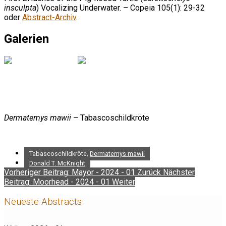
insculpta
) Vocalizing Underwater. – Copeia 105(1): 29-32
oder
Abstract-Archiv
.
Galerien
Dermatemys mawii
– Tabascoschildkröte
Tabascoschildkröte, Dermatemys mawii
Donald T. McKnight
Vorheriger Beitrag: Mayor - 2024 - 01
Zurück
Nächster
Beitrag: Moorhead - 2024 - 01
Weiter
Neueste Abstracts