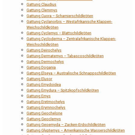
Gattung Claudius
Gattung Clemmys
Gattung Cuora – Scharnierschildkröten
Gattung Cyclanorbis – Westafrikanische Klappen-
Weichschildkröten
Gattung Cyclemys – Blattschildkröten
Gattung Cycloderma – Zentralafrikanische Klappen-
Weichschildkröten
Gattung Deirochelys
Gattung Dermatemys – Tabascoschildkröten
Gattung Dermochelys
Gattung Dogania
Gattung Elseya – Australische Schnappschildkröten
Gattung Elusor
Gattung Emydoidea
Gattung Emydura – Spitzkopfschildkröten
Gattung Emys
Gattung Eretmochelys
Gattung Erymnochelys
Gattung Geochelone
Gattung Geoclemys
Gattung Geoemyda – Zacken-Erdschildkröten
Gattung Glyptemys – Amerikanische Wasserschildkröten