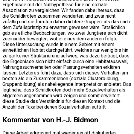
Ergebnisse mit der Nullhypothese für eine soziale
Assoziation zu vergleichen. Wir fanden dabei heraus, dass
die Schildkröten zusammen wanderten, und zwar nicht
zufällig und sie formten dabei dichtere Gruppen, als das nach
dem Zufallsprinzip zu erwarten gewesen wäre. Tatsächlich
gab es etliche Beobachtungen, wo zwei Jungtiere sich dicht
zueinander bewegten, wobei eines dem anderen folgte.
Diese Untersuchung wurde in einem Gebiet mit einem
einheitlichen Habitat durchgeführt, welches nur wenig bis hin
zu gar keiner Strukturierung aufwies, was dazu beiträgt, dass
die Ergebnisse sich nicht einfach durch eine Habitatauswahl,
Nahrungssuchverhalten oder Paarungsverhalten erklären
lassen. Letzteres führt dazu, dass sich dieses Verhalten am
besten als ein Zusammenleben (soziale Clusterbildung,
Gruppenbildung) als naheliegende Interpretation anbietet. Das
legt nahe, dass Schildkröten doch mehr Sozialverhalten als
allgemein angenommen wird zeigen und somit erweitert
diese Studie das Verständnis für diesen Kontext und die
Anzahl der Taxa bei denen Sozialverhalten auftritt.
Kommentar von H.-J. Bidmon
Diese Arbeit adressiert mal wieder ein oft diskutiertes