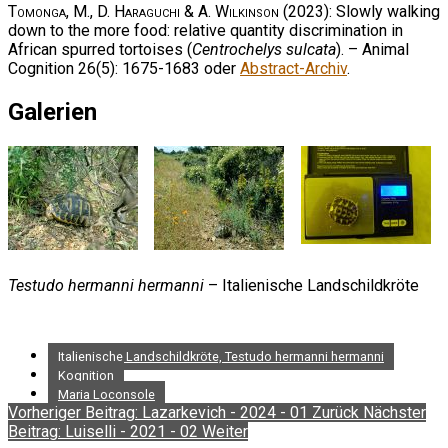
Tomonga, M., D. Haraguchi & A. Wilkinson
(2023): Slowly walking
down to the more food: relative quantity discrimination in
African spurred tortoises (
Centrochelys sulcata
). – Animal
Cognition 26(5): 1675-1683 oder
Abstract-Archiv
.
Galerien
Testudo hermanni hermanni
– Italienische Landschildkröte
Italienische Landschildkröte, Testudo hermanni hermanni
Kognition
Maria Loconsole
Vorheriger Beitrag: Lazarkevich - 2024 - 01
Zurück
Nächster
Beitrag: Luiselli - 2021 - 02
Weiter