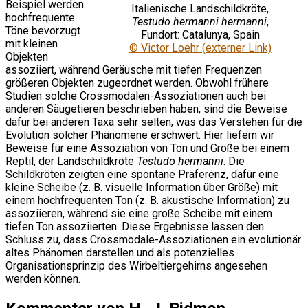
Beispiel werden
Italienische Landschildkröte,
hochfrequente
Testudo hermanni hermanni
,
Töne bevorzugt
Fundort: Catalunya, Spain
mit kleinen
© Victor Loehr (externer Link)
Objekten
assoziiert, während Geräusche mit tiefen Frequenzen
größeren Objekten zugeordnet werden. Obwohl frühere
Studien solche Crossmodalen-Assoziationen auch bei
anderen Säugetieren beschrieben haben, sind die Beweise
dafür bei anderen Taxa sehr selten, was das Verstehen für die
Evolution solcher Phänomene erschwert. Hier liefern wir
Beweise für eine Assoziation von Ton und Größe bei einem
Reptil, der Landschildkröte
Testudo hermanni
. Die
Schildkröten zeigten eine spontane Präferenz, dafür eine
kleine Scheibe (z. B. visuelle Information über Größe) mit
einem hochfrequenten Ton (z. B. akustische Information) zu
assoziieren, während sie eine große Scheibe mit einem
tiefen Ton assoziierten. Diese Ergebnisse lassen den
Schluss zu, dass Crossmodale-Assoziationen ein evolutionär
altes Phänomen darstellen und als potenzielles
Organisationsprinzip des Wirbeltiergehirns angesehen
werden können.