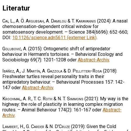
Literatur
Cai, L., A. Ö. Argubsah, A. Damilou & T. Karayannis
(2024): A nasal
chemosensation-dependent critical window for
somatosensory development. – Science 384(6696): 652-660;
DOI:
10.1126/science.adn5611 (externer Link)
.
Golubović, A.
(2015): Ontogenetic shift of antipredator
behaviour in Hermann’s tortoises. – Behavioral Ecology and
Sociobiology 69(7): 1201-1208 oder
Abstract-Archiv
.
Ibáñez, A., J. Martín, A. Gazzola & D. Pellitteri-Rosa
(2018):
Freshwater turtles reveal personality traits in their
antipredatory behaviour. – Behavioural Processes 157: 142-
147 oder
Abstract-Archiv
.
Krochmal, A. R., T. C. Roth & N. T. Simmons
(2021): My way is the
highway: the role of plasticity in learning complex migration
routes. – Animal Behaviour 174(2): 161-167 oder
Abstract-
Archiv
.
Lambert, H., G. Carder & N. D'Cruze
(2019): Given the Cold