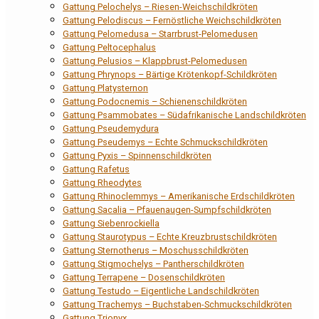
Gattung Pelochelys – Riesen-Weichschildkröten
Gattung Pelodiscus – Fernöstliche Weichschildkröten
Gattung Pelomedusa – Starrbrust-Pelomedusen
Gattung Peltocephalus
Gattung Pelusios – Klappbrust-Pelomedusen
Gattung Phrynops – Bärtige Krötenkopf-Schildkröten
Gattung Platysternon
Gattung Podocnemis – Schienenschildkröten
Gattung Psammobates – Südafrikanische Landschildkröten
Gattung Pseudemydura
Gattung Pseudemys – Echte Schmuckschildkröten
Gattung Pyxis – Spinnenschildkröten
Gattung Rafetus
Gattung Rheodytes
Gattung Rhinoclemmys – Amerikanische Erdschildkröten
Gattung Sacalia – Pfauenaugen-Sumpfschildkröten
Gattung Siebenrockiella
Gattung Staurotypus – Echte Kreuzbrustschildkröten
Gattung Sternotherus – Moschusschildkröten
Gattung Stigmochelys – Pantherschildkröten
Gattung Terrapene – Dosenschildkröten
Gattung Testudo – Eigentliche Landschildkröten
Gattung Trachemys – Buchstaben-Schmuckschildkröten
Gattung Trionyx