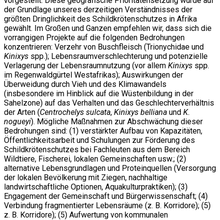
vorgestellt. Diese geografische Prioritätensetzung wurde auf
der Grundlage unseres derzeitigen Verständnisses der
größten Dringlichkeit des Schildkrötenschutzes in Afrika
gewählt. Im Großen und Ganzen empfehlen wir, dass sich die
vorrangigen Projekte auf die folgenden Bedrohungen
konzentrieren: Verzehr von Buschfleisch (Trionychidae und
Kinixys
spp.); Lebensraumverschlechterung und potenzielle
Verlagerung der Lebensraumnutzung (vor allem
Kinixys
spp.
im Regenwaldgürtel Westafrikas); Auswirkungen der
Überweidung durch Vieh und des Klimawandels
(insbesondere im Hinblick auf die Wüstenbildung in der
Sahelzone) auf das Verhalten und das Geschlechterverhältnis
der Arten (
Centrochelys sulcata
,
Kinixys belliana
und
K.
nogueyi
). Mögliche Maßnahmen zur Abschwächung dieser
Bedrohungen sind: (1) verstärkter Aufbau von Kapazitäten,
Öffentlichkeitsarbeit und Schulungen zur Förderung des
Schildkrötenschutzes bei Fachleuten aus dem Bereich
Wildtiere, Fischerei, lokalen Gemeinschaften usw.; (2)
alternative Lebensgrundlagen und Proteinquellen (Versorgung
der lokalen Bevölkerung mit Ziegen, nachhaltige
landwirtschaftliche Optionen, Aquakulturpraktiken); (3)
Engagement der Gemeinschaft und Bürgerwissenschaft; (4)
Verbindung fragmentierter Lebensräume (z. B. Korridore); (5)
z. B. Korridore); (5) Aufwertung von kommunalen