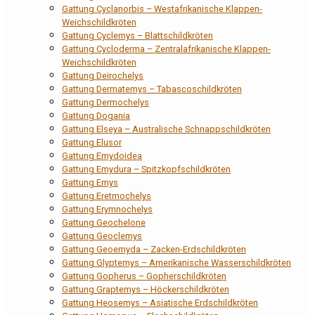
Gattung Cyclanorbis – Westafrikanische Klappen-
Weichschildkröten
Gattung Cyclemys – Blattschildkröten
Gattung Cycloderma – Zentralafrikanische Klappen-
Weichschildkröten
Gattung Deirochelys
Gattung Dermatemys – Tabascoschildkröten
Gattung Dermochelys
Gattung Dogania
Gattung Elseya – Australische Schnappschildkröten
Gattung Elusor
Gattung Emydoidea
Gattung Emydura – Spitzkopfschildkröten
Gattung Emys
Gattung Eretmochelys
Gattung Erymnochelys
Gattung Geochelone
Gattung Geoclemys
Gattung Geoemyda – Zacken-Erdschildkröten
Gattung Glyptemys – Amerikanische Wasserschildkröten
Gattung Gopherus – Gopherschildkröten
Gattung Graptemys – Höckerschildkröten
Gattung Heosemys – Asiatische Erdschildkröten