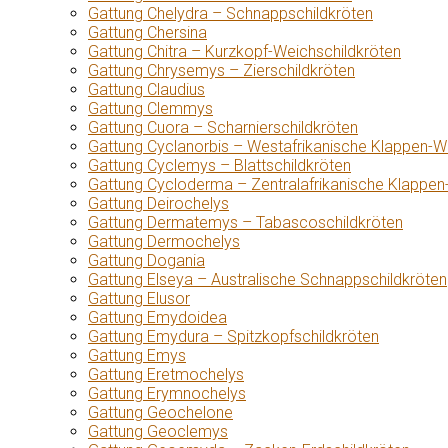
Gattung Chelydra – Schnappschildkröten
Gattung Chersina
Gattung Chitra – Kurzkopf-Weichschildkröten
Gattung Chrysemys – Zierschildkröten
Gattung Claudius
Gattung Clemmys
Gattung Cuora – Scharnierschildkröten
Gattung Cyclanorbis – Westafrikanische Klappen-W
Gattung Cyclemys – Blattschildkröten
Gattung Cycloderma – Zentralafrikanische Klappen
Gattung Deirochelys
Gattung Dermatemys – Tabascoschildkröten
Gattung Dermochelys
Gattung Dogania
Gattung Elseya – Australische Schnappschildkröten
Gattung Elusor
Gattung Emydoidea
Gattung Emydura – Spitzkopfschildkröten
Gattung Emys
Gattung Eretmochelys
Gattung Erymnochelys
Gattung Geochelone
Gattung Geoclemys