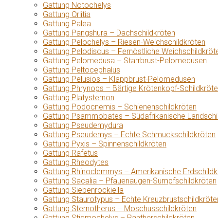
Gattung Notochelys
Gattung Orlitia
Gattung Palea
Gattung Pangshura – Dachschildkröten
Gattung Pelochelys – Riesen-Weichschildkröten
Gattung Pelodiscus – Fernöstliche Weichschildkröt
Gattung Pelomedusa – Starrbrust-Pelomedusen
Gattung Peltocephalus
Gattung Pelusios – Klappbrust-Pelomedusen
Gattung Phrynops – Bärtige Krötenkopf-Schildkröt
Gattung Platysternon
Gattung Podocnemis – Schienenschildkröten
Gattung Psammobates – Südafrikanische Landschi
Gattung Pseudemydura
Gattung Pseudemys – Echte Schmuckschildkröten
Gattung Pyxis – Spinnenschildkröten
Gattung Rafetus
Gattung Rheodytes
Gattung Rhinoclemmys – Amerikanische Erdschildk
Gattung Sacalia – Pfauenaugen-Sumpfschildkröten
Gattung Siebenrockiella
Gattung Staurotypus – Echte Kreuzbrustschildkröte
Gattung Sternotherus – Moschusschildkröten
Gattung Stigmochelys – Pantherschildkröten