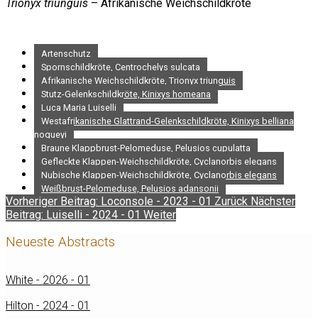
Trionyx triunguis
– Afrikanische Weichschildkröte
Artenschutz
Spornschildkröte, Centrochelys sulcata
Afrikanische Weichschildkröte, Trionyx triunguis
Stutz-Gelenkschildkröte, Kinixys homeana
Luca Maria Luiselli
Westafrikanische Glattrand-Gelenkschildkröte, Kinixys belliana
nogueyi
Braune Klappbrust-Pelomeduse, Pelusios cupulatta
Gefleckte Klappen-Weichschildkröte, Cyclanorbis elegans
Nubische Klappen-Weichschildkröte, Cyclanorbis elegans
Weißbrust-Pelomeduse, Pelusios adansonii
Vorheriger Beitrag: Loconsole - 2023 - 01
Zurück
Nächster
Beitrag: Luiselli - 2024 - 01
Weiter
Neueste Abstracts
White - 2026 - 01
Hilton - 2024 - 01