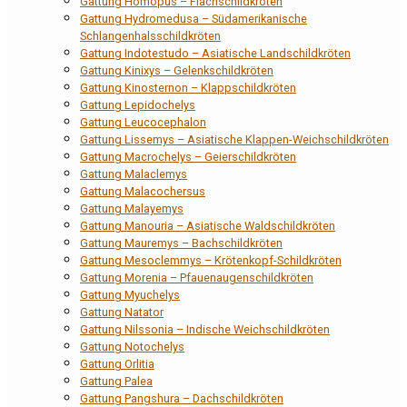
Gattung Homopus – Flachschildkröten
Gattung Hydromedusa – Südamerikanische
Schlangenhalsschildkröten
Gattung Indotestudo – Asiatische Landschildkröten
Gattung Kinixys – Gelenkschildkröten
Gattung Kinosternon – Klappschildkröten
Gattung Lepidochelys
Gattung Leucocephalon
Gattung Lissemys – Asiatische Klappen-Weichschildkröten
Gattung Macrochelys – Geierschildkröten
Gattung Malaclemys
Gattung Malacochersus
Gattung Malayemys
Gattung Manouria – Asiatische Waldschildkröten
Gattung Mauremys – Bachschildkröten
Gattung Mesoclemmys – Krötenkopf-Schildkröten
Gattung Morenia – Pfauenaugenschildkröten
Gattung Myuchelys
Gattung Natator
Gattung Nilssonia – Indische Weichschildkröten
Gattung Notochelys
Gattung Orlitia
Gattung Palea
Gattung Pangshura – Dachschildkröten