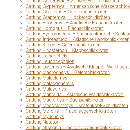
Gattung Geoemyda – Zacken-Erdschildkröten
Gattung Glyptemys – Amerikanische Wasserschildk
Gattung Gopherus – Gopherschildkröten
Gattung Graptemys – Höckerschildkröten
Gattung Heosemys – Asiatische Erdschildkröten
Gattung Homopus – Flachschildkröten
Gattung Hydromedusa – Südamerikanische Schlang
Gattung Indotestudo – Asiatische Landschildkröten
Gattung Kinixys – Gelenkschildkröten
Gattung Kinosternon – Klappschildkröten
Gattung Lepidochelys
Gattung Leucocephalon
Gattung Lissemys – Asiatische Klappen-Weichschil
Gattung Macrochelys – Geierschildkröten
Gattung Malaclemys
Gattung Malacochersus
Gattung Malayemys
Gattung Manouria – Asiatische Waldschildkröten
Gattung Mauremys – Bachschildkröten
Gattung Mesoclemmys – Krötenkopf-Schildkröten
Gattung Morenia – Pfauenaugenschildkröten
Gattung Myuchelys
Gattung Natator
Gattung Nilssonia – Indische Weichschildkröten