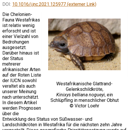
DOI:
10.1016/j.jnc.2021.125977 (externer Link)
Die Chelonien-
Fauna Westafrikas
ist relativ wenig
erforscht und ist
einer Vielzahl von
Bedrohungen
ausgesetzt.
Darüber hinaus ist
der Status
mehrerer
afrikanischer Arten
auf der Roten Liste
der IUCN sowohl
Westafrikanische Glattrand-
veraltet als auch
Gelenkschildkröte,
unserer Meinung
Kinixys belliana nogueyi
, ein
nach unterschätzt.
Schlüpfling in menschlicher Obhut
In diesem Artikel
© Victor Loehr
werden Prognosen
über die
Entwicklung des Status von Süßwasser- und
Landschildkröten in Westafrika für die nächsten zehn Jahre