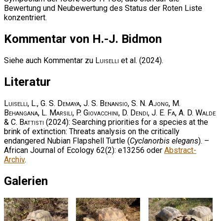
Bewertung und Neubewertung des Status der Roten Liste
konzentriert.
Kommentar von H.-J. Bidmon
Siehe auch Kommentar zu
Luiselli
et al. (2024).
Literatur
Luiselli, L., G. S. Demaya, J. S. Benansio, S. N. Ajong, M.
Behangana, L. Marsili, P. Giovacchini, D. Dendi, J. E. Fa, A. D. Walde
& C. Battisti
(2024): Searching priorities for a species at the
brink of extinction: Threats analysis on the critically
endangered Nubian Flapshell Turtle (
Cyclanorbis elegans
). –
African Journal of Ecology 62(2): e13256 oder
Abstract-
Archiv
.
Galerien