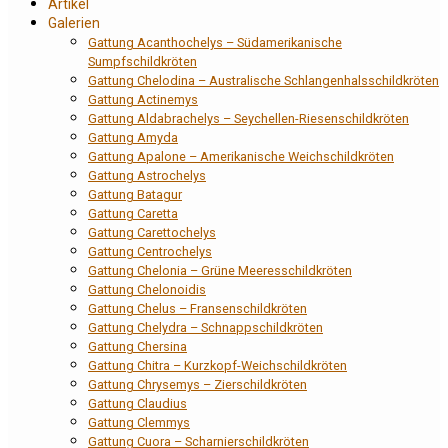
Artikel
Galerien
Gattung Acanthochelys – Südamerikanische
Sumpfschildkröten
Gattung Chelodina – Australische Schlangenhalsschildkröten
Gattung Actinemys
Gattung Aldabrachelys – Seychellen-Riesenschildkröten
Gattung Amyda
Gattung Apalone – Amerikanische Weichschildkröten
Gattung Astrochelys
Gattung Batagur
Gattung Caretta
Gattung Carettochelys
Gattung Centrochelys
Gattung Chelonia – Grüne Meeresschildkröten
Gattung Chelonoidis
Gattung Chelus – Fransenschildkröten
Gattung Chelydra – Schnappschildkröten
Gattung Chersina
Gattung Chitra – Kurzkopf-Weichschildkröten
Gattung Chrysemys – Zierschildkröten
Gattung Claudius
Gattung Clemmys
Gattung Cuora – Scharnierschildkröten