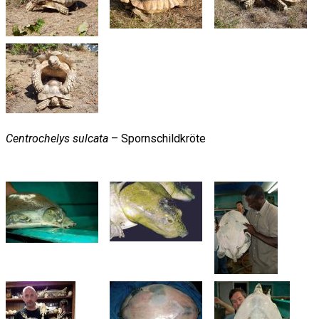
Centrochelys sulcata
– Spornschildkröte