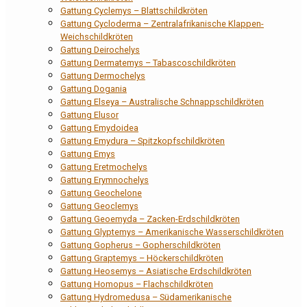
Gattung Cyclemys – Blattschildkröten
Gattung Cycloderma – Zentralafrikanische Klappen-
Weichschildkröten
Gattung Deirochelys
Gattung Dermatemys – Tabascoschildkröten
Gattung Dermochelys
Gattung Dogania
Gattung Elseya – Australische Schnappschildkröten
Gattung Elusor
Gattung Emydoidea
Gattung Emydura – Spitzkopfschildkröten
Gattung Emys
Gattung Eretmochelys
Gattung Erymnochelys
Gattung Geochelone
Gattung Geoclemys
Gattung Geoemyda – Zacken-Erdschildkröten
Gattung Glyptemys – Amerikanische Wasserschildkröten
Gattung Gopherus – Gopherschildkröten
Gattung Graptemys – Höckerschildkröten
Gattung Heosemys – Asiatische Erdschildkröten
Gattung Homopus – Flachschildkröten
Gattung Hydromedusa – Südamerikanische