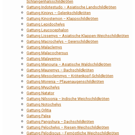
Schlangenhalsschildkröten
Gattung Indotestudo – Asiatische Landschildkröten
Gattung Kinixys – Gelenkschildkröten
Gattung Kinosternon – Klappschildkröten
Gattung Lepidochelys
Gattung Leucocephalon
Gattung Lissemys – Asiatische Klappen-Weichschildkröten
Gattung Macrochelys – Geierschildkröten
Gattung Malaclemys
Gattung Malacochersus
Gattung Malayemys
Gattung Manouria – Asiatische Waldschildkröten
Gattung Mauremys – Bachschildkröten
Gattung Mesoclemmys – Krötenkopf-Schildkröten
Gattung Morenia – Pfauenaugenschildkröten
Gattung Myuchelys
Gattung Natator
Gattung Nilssonia – Indische Weichschildkröten
Gattung Notochelys
Gattung Orlitia
Gattung Palea
Gattung Pangshura – Dachschildkröten
Gattung Pelochelys – Riesen-Weichschildkröten
Gattung Pelodiscus – Fernöstliche Weichschildkröten