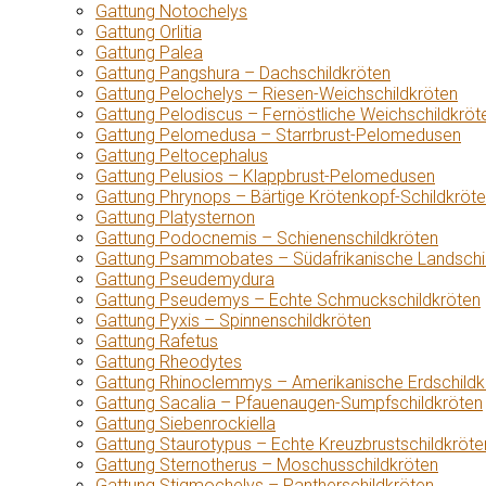
Gattung Notochelys
Gattung Orlitia
Gattung Palea
Gattung Pangshura – Dachschildkröten
Gattung Pelochelys – Riesen-Weichschildkröten
Gattung Pelodiscus – Fernöstliche Weichschildkröt
Gattung Pelomedusa – Starrbrust-Pelomedusen
Gattung Peltocephalus
Gattung Pelusios – Klappbrust-Pelomedusen
Gattung Phrynops – Bärtige Krötenkopf-Schildkröt
Gattung Platysternon
Gattung Podocnemis – Schienenschildkröten
Gattung Psammobates – Südafrikanische Landschi
Gattung Pseudemydura
Gattung Pseudemys – Echte Schmuckschildkröten
Gattung Pyxis – Spinnenschildkröten
Gattung Rafetus
Gattung Rheodytes
Gattung Rhinoclemmys – Amerikanische Erdschildk
Gattung Sacalia – Pfauenaugen-Sumpfschildkröten
Gattung Siebenrockiella
Gattung Staurotypus – Echte Kreuzbrustschildkröte
Gattung Sternotherus – Moschusschildkröten
Gattung Stigmochelys – Pantherschildkröten