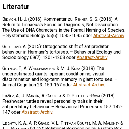
Literatur
Bidmon, H.-J.
(2016): Kommentar zu:
Renner, S. S.
(2016): A
Return to Linnaeus's Focus on Diagnosis, Not Description:
The Use of DNA Characters in the Formal Naming of Species.
– Systematic Biology 65(6): 1085-1095 oder
Abstract-Archiv
.
Golubović, A.
(2015): Ontogenetic shift of antipredator
behaviour in Hermann’s tortoises. – Behavioral Ecology and
Sociobiology 69(7): 1201-1208 oder
Abstract-Archiv
.
Gutnick, T., A. Weissenbacher & M. J. Kuba
(2019): The
underestimated giants: operant conditioning, visual
discrimination and long-term memory in giant tortoises. –
Animal Cognition 23: 159-167 oder
Abstract-Archiv
.
Ibáñez, A., J. Martín, A. Gazzola & D. Pellitteri-Rosa
(2018):
Freshwater turtles reveal personality traits in their
antipredatory behaviour. – Behavioural Processes 157: 142-
147 oder
Abstract-Archiv
.
Leighty, K. A., A. P. Grand, V. L. Pittman Courte, M. A. Maloney &
T. L. Bettinger
(2013): Relational Responding by Eastern Box