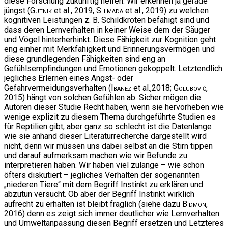
diese Forschung zukünftig helfen. Wir erkennen ja gerade
jüngst (
Gutnik
et al., 2019,
Shimada
et al., 2019) zu welchen
kognitiven Leistungen z. B. Schildkröten befähigt sind und
dass deren Lernverhalten in keiner Weise dem der Säuger
und Vögel hinterherhinkt. Diese Fähigkeit zur Kognition geht
eng einher mit Merkfähigkeit und Erinnerungsvermögen und
diese grundlegenden Fähigkeiten sind eng an
Gefühlsempfindungen und Emotionen gekoppelt. Letztendlich
jegliches Erlernen eines Angst- oder
Gefahrvermeidungsverhalten (
Ibanez
et al.,2018;
Golubović
,
2015) hängt von solchen Gefühlen ab. Sicher mögen die
Autoren dieser Studie Recht haben, wenn sie hervorheben wie
wenige explizit zu diesem Thema durchgeführte Studien es
für Reptilien gibt, aber ganz so schlecht ist die Datenlange
wie sie anhand dieser Literaturrecherche dargestellt wird
nicht, denn wir müssen uns dabei selbst an die Stirn tippen
und darauf aufmerksam machen wie wir Befunde zu
interpretieren haben. Wir haben viel zulange – wie schon
öfters diskutiert – jegliches Verhalten der sogenannten
„niederen Tiere“ mit dem Begriff Instinkt zu erklären und
abzutun versucht. Ob aber der Begriff Instinkt wirklich
aufrecht zu erhalten ist bleibt fraglich (siehe dazu
Bidmon
,
2016) denn es zeigt sich immer deutlicher wie Lernverhalten
und Umweltanpassung diesen Begriff ersetzen und Letzteres