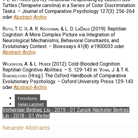
Turtles (
Terrapene carolina
) in a Series of Color Discrimination
Tasks. – Journal of Comparative Psychology 127(3): 256-264
oder
Abstract-Archiv
.
Roth, T. C. II, A. R. Krochmal & L. D. LaDage
(2019): Reptilian
Cognition: A More Complex Picture via Integration of
Neurological Mechanisms, Behavioral Constraints, and
Evolutionary Context. – Bioessays 41(8): e1900033 oder
Abstract-Archiv
.
Wilkinson, A. & L. Huber
(2012): Cold-Blooded Cognition:
Reptilian Cognitive Abilities. – S. 129-143 in:
Vonk, J. & T. K.
Shackelford
(Hrsg.): The Oxford Handbook of Comparative
Evolutionary Psychology. – Oxford University Press 129-143
oder
Abstract-Archiv
.
Forschung
Helen Lambert
Vorheriger Beitrag: Liu - 2019 - 01
Zurück
Nächster Beitrag:
Lin - 2018 - 01
Weiter
Neueste Abstracts