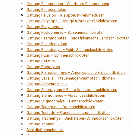
Gattung Pelomedusa – Starrbrust-Pelomedusen
Gattung Peltocephalus
Gattung Pelusios – Klappbrust-Pelomedusen
Gattung Phrynops – Bärtige Krötenkopf-Schildkröten
Gattung Platysternon
Gattung Podocnemis – Schienenschildkröten
Gattung Psammobates – Südafrikanische Landschildkröten
Gattung Pseudemydura
Gattung Pseudemys – Echte Schmuckschildkröten
Gattung Pyxis – Spinnenschildkröten
Gattung Rafetus
Gattung Rheodytes
Gattung Rhinoclemmys – Amerikanische Erdschildkröten
Gattung Sacalia – Pfauenaugen-Sumpfschildkröten
Gattung Siebenrockiella
Gattung Staurotypus – Echte Kreuzbrustschildkröten
Gattung Sternotherus – Moschusschildkröten
Gattung Stigmochelys – Pantherschildkröten
Gattung Terrapene – Dosenschildkröten
Gattung Testudo – Eigentliche Landschildkröten
Gattung Trachemys – Buchstaben-Schmuckschildkröten
Gattung Trionyx
Schildkrötenschmuck