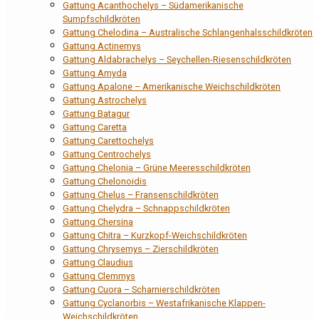
Gattung Acanthochelys – Südamerikanische
Sumpfschildkröten
Gattung Chelodina – Australische Schlangenhalsschildkröten
Gattung Actinemys
Gattung Aldabrachelys – Seychellen-Riesenschildkröten
Gattung Amyda
Gattung Apalone – Amerikanische Weichschildkröten
Gattung Astrochelys
Gattung Batagur
Gattung Caretta
Gattung Carettochelys
Gattung Centrochelys
Gattung Chelonia – Grüne Meeresschildkröten
Gattung Chelonoidis
Gattung Chelus – Fransenschildkröten
Gattung Chelydra – Schnappschildkröten
Gattung Chersina
Gattung Chitra – Kurzkopf-Weichschildkröten
Gattung Chrysemys – Zierschildkröten
Gattung Claudius
Gattung Clemmys
Gattung Cuora – Scharnierschildkröten
Gattung Cyclanorbis – Westafrikanische Klappen-
Weichschildkröten