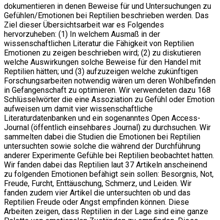
dokumentieren in denen Beweise für und Untersuchungen zu
Gefühlen/Emotionen bei Reptilien beschrieben werden. Das
Ziel dieser Übersichtsarbeit war es Folgendes
hervorzuheben: (1) In welchem Ausmaß in der
wissenschaftlichen Literatur die Fähigkeit von Reptilien
Emotionen zu zeigen beschrieben wird; (2) zu diskutieren
welche Auswirkungen solche Beweise für den Handel mit
Reptilien hätten; und (3) aufzuzeigen welche zukünftigen
Forschungsarbeiten notwendig wären um deren Wohlbefinden
in Gefangenschaft zu optimieren. Wir verwendeten dazu 168
Schlüsselwörter die eine Assoziation zu Gefühl oder Emotion
aufweisen um damit vier wissenschaftliche
Literaturdatenbanken und ein sogenanntes Open Access-
Journal (öffentlich einsehbares Journal) zu durchsuchen. Wir
sammelten dabei die Studien die Emotionen bei Reptilien
untersuchten sowie solche die während der Durchführung
anderer Experimente Gefühle bei Reptilien beobachtet hatten.
Wir fanden dabei das Reptilien laut 37 Artikeln anscheinend
zu folgenden Emotionen befähigt sein sollen: Besorgnis, Not,
Freude, Furcht, Enttäuschung, Schmerz, und Leiden. Wir
fanden zudem vier Artikel die untersuchten ob und das
Reptilien Freude oder Angst empfinden können. Diese
Arbeiten zeigen, dass Reptilien in der Lage sind eine ganze