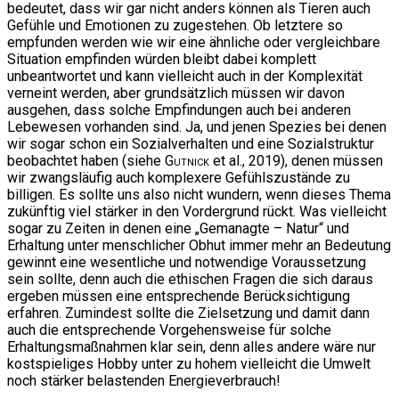
bedeutet, dass wir gar nicht anders können als Tieren auch
Gefühle und Emotionen zu zugestehen. Ob letztere so
empfunden werden wie wir eine ähnliche oder vergleichbare
Situation empfinden würden bleibt dabei komplett
unbeantwortet und kann vielleicht auch in der Komplexität
verneint werden, aber grundsätzlich müssen wir davon
ausgehen, dass solche Empfindungen auch bei anderen
Lebewesen vorhanden sind. Ja, und jenen Spezies bei denen
wir sogar schon ein Sozialverhalten und eine Sozialstruktur
beobachtet haben (siehe
Gutnick
et al., 2019), denen müssen
wir zwangsläufig auch komplexere Gefühlszustände zu
billigen. Es sollte uns also nicht wundern, wenn dieses Thema
zukünftig viel stärker in den Vordergrund rückt. Was vielleicht
sogar zu Zeiten in denen eine „Gemanagte – Natur“ und
Erhaltung unter menschlicher Obhut immer mehr an Bedeutung
gewinnt eine wesentliche und notwendige Voraussetzung
sein sollte, denn auch die ethischen Fragen die sich daraus
ergeben müssen eine entsprechende Berücksichtigung
erfahren. Zumindest sollte die Zielsetzung und damit dann
auch die entsprechende Vorgehensweise für solche
Erhaltungsmaßnahmen klar sein, denn alles andere wäre nur
kostspieliges Hobby unter zu hohem vielleicht die Umwelt
noch stärker belastenden Energieverbrauch!