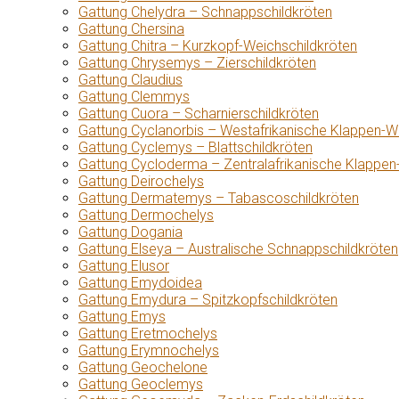
Gattung Chelydra – Schnappschildkröten
Gattung Chersina
Gattung Chitra – Kurzkopf-Weichschildkröten
Gattung Chrysemys – Zierschildkröten
Gattung Claudius
Gattung Clemmys
Gattung Cuora – Scharnierschildkröten
Gattung Cyclanorbis – Westafrikanische Klappen-W
Gattung Cyclemys – Blattschildkröten
Gattung Cycloderma – Zentralafrikanische Klappen
Gattung Deirochelys
Gattung Dermatemys – Tabascoschildkröten
Gattung Dermochelys
Gattung Dogania
Gattung Elseya – Australische Schnappschildkröten
Gattung Elusor
Gattung Emydoidea
Gattung Emydura – Spitzkopfschildkröten
Gattung Emys
Gattung Eretmochelys
Gattung Erymnochelys
Gattung Geochelone
Gattung Geoclemys