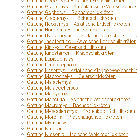
Gattung Geoemyda – Zacken-Erdschildkröten
Gattung Glyptemys – Amerikanische Wasserschildk
Gattung Gopherus – Gopherschildkröten
Gattung Graptemys – Höckerschildkröten
Gattung Heosemys – Asiatische Erdschildkröten
Gattung Homopus – Flachschildkröten
Gattung Hydromedusa – Südamerikanische Schlang
Gattung Indotestudo – Asiatische Landschildkröten
Gattung Kinixys – Gelenkschildkröten
Gattung Kinosternon – Klappschildkröten
Gattung Lepidochelys
Gattung Leucocephalon
Gattung Lissemys – Asiatische Klappen-Weichschil
Gattung Macrochelys – Geierschildkröten
Gattung Malaclemys
Gattung Malacochersus
Gattung Malayemys
Gattung Manouria – Asiatische Waldschildkröten
Gattung Mauremys – Bachschildkröten
Gattung Mesoclemmys – Krötenkopf-Schildkröten
Gattung Morenia – Pfauenaugenschildkröten
Gattung Myuchelys
Gattung Natator
Gattung Nilssonia – Indische Weichschildkröten