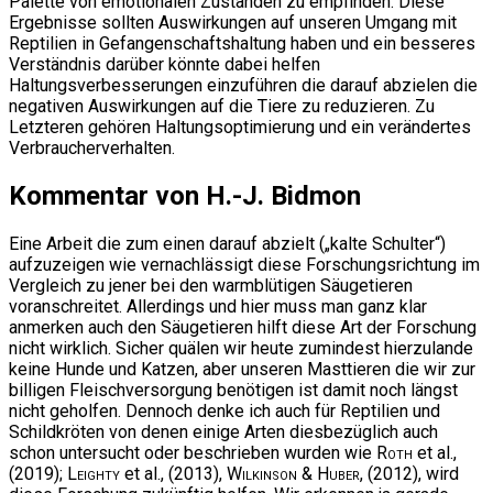
Palette von emotionalen Zuständen zu empfinden. Diese
Ergebnisse sollten Auswirkungen auf unseren Umgang mit
Reptilien in Gefangenschaftshaltung haben und ein besseres
Verständnis darüber könnte dabei helfen
Haltungsverbesserungen einzuführen die darauf abzielen die
negativen Auswirkungen auf die Tiere zu reduzieren. Zu
Letzteren gehören Haltungsoptimierung und ein verändertes
Verbraucherverhalten.
Kommentar von H.-J. Bidmon
Eine Arbeit die zum einen darauf abzielt („kalte Schulter“)
aufzuzeigen wie vernachlässigt diese Forschungsrichtung im
Vergleich zu jener bei den warmblütigen Säugetieren
voranschreitet. Allerdings und hier muss man ganz klar
anmerken auch den Säugetieren hilft diese Art der Forschung
nicht wirklich. Sicher quälen wir heute zumindest hierzulande
keine Hunde und Katzen, aber unseren Masttieren die wir zur
billigen Fleischversorgung benötigen ist damit noch längst
nicht geholfen. Dennoch denke ich auch für Reptilien und
Schildkröten von denen einige Arten diesbezüglich auch
schon untersucht oder beschrieben wurden wie
Roth
et al.,
(2019);
Leighty
et al., (2013),
Wilkinson & Huber
, (2012), wird