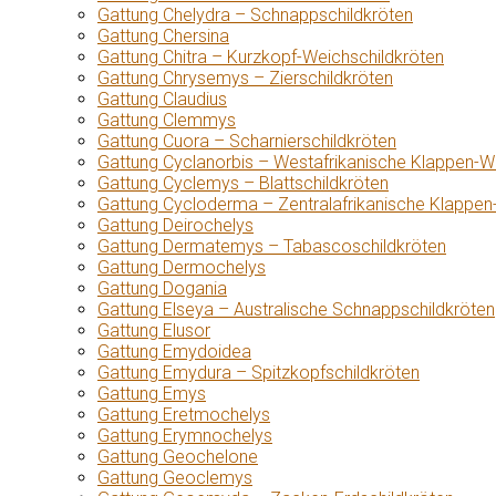
Gattung Chelydra – Schnappschildkröten
Gattung Chersina
Gattung Chitra – Kurzkopf-Weichschildkröten
Gattung Chrysemys – Zierschildkröten
Gattung Claudius
Gattung Clemmys
Gattung Cuora – Scharnierschildkröten
Gattung Cyclanorbis – Westafrikanische Klappen-W
Gattung Cyclemys – Blattschildkröten
Gattung Cycloderma – Zentralafrikanische Klappen
Gattung Deirochelys
Gattung Dermatemys – Tabascoschildkröten
Gattung Dermochelys
Gattung Dogania
Gattung Elseya – Australische Schnappschildkröten
Gattung Elusor
Gattung Emydoidea
Gattung Emydura – Spitzkopfschildkröten
Gattung Emys
Gattung Eretmochelys
Gattung Erymnochelys
Gattung Geochelone
Gattung Geoclemys