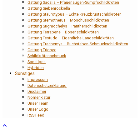
Gattung Sacalia – Pfauenaugen-Sumpfschildkröten
Gattung Siebenrockiella
Gattung Staurotypus – Echte Kreuzbrustschildkröten
Gattung Sternotherus – Moschusschildkröten
Gattung Stigmochelys – Pantherschildkröten
Gattung Terrapene – Dosenschildkröten
Gattung Testudo – Eigentliche Landschildkröten
Gattung Trachemys – Buchstaben-Schmuckschildkröten
Gattung Trionyx
Schildkrötenschmuck
Sonstiges
Hybriden
Sonstiges
Impressum
Datenschutzerklärung
Disclaimer
Nomenklatur
Unser Team
Unser Logo
RSS Feed