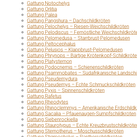
Gattung Notochelys
Gattung Orlitia
Gattung Palea
Gattung Pangshura – Dachschildkröten
Gattung Pelochelys – Riesen-Weichschildkröten
Gattung Pelodiscus – Fernöstliche Weichschildkröt
Gattung Pelomedusa – Starrbrust-Pelomedusen
Gattung Peltocephalus
Gattung Pelusios – Klappbrust-Pelomedusen
Gattung Phrynops – Bärtige Krötenkopf-Schildkröt
Gattung Platysternon
Gattung Podocnemis – Schienenschildkröten
Gattung Psammobates – Südafrikanische Landschi
Gattung Pseudemydura
Gattung Pseudemys – Echte Schmuckschildkröten
Gattung Pyxis – Spinnenschildkröten
Gattung Rafetus
Gattung Rheodytes
Gattung Rhinoclemmys – Amerikanische Erdschildk
Gattung Sacalia – Pfauenaugen-Sumpfschildkröten
Gattung Siebenrockiella
Gattung Staurotypus – Echte Kreuzbrustschildkröte
Gattung Sternotherus – Moschusschildkröten
Gattung Stigmochelys – Pantherschildkröten