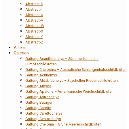
Abstract-S
Abstract-T
Abstract-U
Abstract-V
Abstract-W
Abstract-X
Abstract-Y
Abstract-Z
Artikel
Galerien
Gattung Acanthochelys – Südamerikanische
Sumpfschildkröten
Gattung Chelodina – Australische Schlangenhalsschildkröten
Gattung Actinemys
Gattung Aldabrachelys – Seychellen-Riesenschildkröten
Gattung Amyda
Gattung Apalone – Amerikanische Weichschildkröten
Gattung Astrochelys
Gattung Batagur
Gattung Caretta
Gattung Carettochelys
Gattung Centrochelys
Gattung Chelonia – Grüne Meeresschildkröten