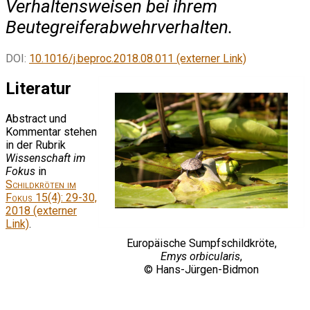
Verhaltensweisen bei ihrem
Beutegreiferabwehrverhalten.
DOI:
10.1016/j.beproc.2018.08.011 (externer Link)
Literatur
Abstract und
Kommentar stehen
in der Rubrik
Wissenschaft im
Fokus
in
Schildkröten im
Fokus
15(4): 29-30,
2018 (externer
Link)
.
Europäische Sumpfschildkröte,
Emys orbicularis
,
© Hans-Jürgen-Bidmon