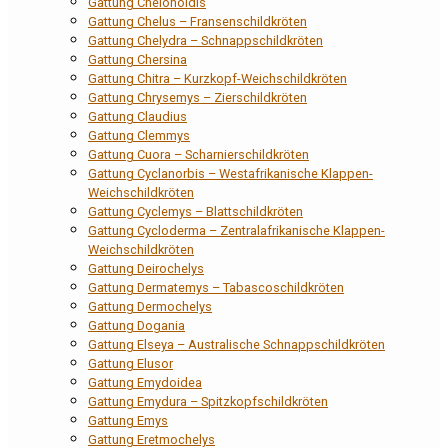
Gattung Chelonoidis
Gattung Chelus – Fransenschildkröten
Gattung Chelydra – Schnappschildkröten
Gattung Chersina
Gattung Chitra – Kurzkopf-Weichschildkröten
Gattung Chrysemys – Zierschildkröten
Gattung Claudius
Gattung Clemmys
Gattung Cuora – Scharnierschildkröten
Gattung Cyclanorbis – Westafrikanische Klappen-
Weichschildkröten
Gattung Cyclemys – Blattschildkröten
Gattung Cycloderma – Zentralafrikanische Klappen-
Weichschildkröten
Gattung Deirochelys
Gattung Dermatemys – Tabascoschildkröten
Gattung Dermochelys
Gattung Dogania
Gattung Elseya – Australische Schnappschildkröten
Gattung Elusor
Gattung Emydoidea
Gattung Emydura – Spitzkopfschildkröten
Gattung Emys
Gattung Eretmochelys