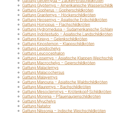
Gattung Geoemyda – Zacken-Erdschildkröten
Gattung Glyptemys – Amerikanische Wasserschildk
Gattung Gopherus – Gopherschildkröten
Gattung Graptemys – Höckerschildkröten
Gattung Heosemys – Asiatische Erdschildkröten
Gattung Homopus – Flachschildkröten
Gattung Hydromedusa – Südamerikanische Schlang
Gattung Indotestudo – Asiatische Landschildkröten
Gattung Kinixys – Gelenkschildkröten
Gattung Kinosternon – Klappschildkröten
Gattung Lepidochelys
Gattung Leucocephalon
Gattung Lissemys – Asiatische Klappen-Weichschil
Gattung Macrochelys – Geierschildkröten
Gattung Malaclemys
Gattung Malacochersus
Gattung Malayemys
Gattung Manouria – Asiatische Waldschildkröten
Gattung Mauremys – Bachschildkröten
Gattung Mesoclemmys – Krötenkopf-Schildkröten
Gattung Morenia – Pfauenaugenschildkröten
Gattung Myuchelys
Gattung Natator
Gattung Nilssonia – Indische Weichschildkröten