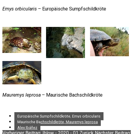
Emys orbicularis
– Europäische Sumpfschildkröte
Mauremys leprosa
– Maurische Bachschildkröte
Europäische Sumpfschildkröte, Emys orbicularis
Maurische Bachschildkröte, Mauremys leprosa
Alex Ibáñez
Vorheriger Beitrag: Ihlow - 2020 - 01
Zurück
Nächster Beitrag: