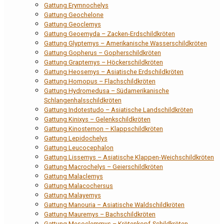
Gattung Erymnochelys
Gattung Geochelone
Gattung Geoclemys
Gattung Geoemyda – Zacken-Erdschildkröten
Gattung Glyptemys – Amerikanische Wasserschildkröten
Gattung Gopherus – Gopherschildkröten
Gattung Graptemys – Höckerschildkröten
Gattung Heosemys – Asiatische Erdschildkröten
Gattung Homopus – Flachschildkröten
Gattung Hydromedusa – Südamerikanische
Schlangenhalsschildkröten
Gattung Indotestudo – Asiatische Landschildkröten
Gattung Kinixys – Gelenkschildkröten
Gattung Kinosternon – Klappschildkröten
Gattung Lepidochelys
Gattung Leucocephalon
Gattung Lissemys – Asiatische Klappen-Weichschildkröten
Gattung Macrochelys – Geierschildkröten
Gattung Malaclemys
Gattung Malacochersus
Gattung Malayemys
Gattung Manouria – Asiatische Waldschildkröten
Gattung Mauremys – Bachschildkröten
Gattung Mesoclemmys – Krötenkopf-Schildkröten