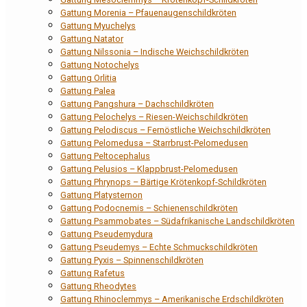
Gattung Morenia – Pfauenaugenschildkröten
Gattung Myuchelys
Gattung Natator
Gattung Nilssonia – Indische Weichschildkröten
Gattung Notochelys
Gattung Orlitia
Gattung Palea
Gattung Pangshura – Dachschildkröten
Gattung Pelochelys – Riesen-Weichschildkröten
Gattung Pelodiscus – Fernöstliche Weichschildkröten
Gattung Pelomedusa – Starrbrust-Pelomedusen
Gattung Peltocephalus
Gattung Pelusios – Klappbrust-Pelomedusen
Gattung Phrynops – Bärtige Krötenkopf-Schildkröten
Gattung Platysternon
Gattung Podocnemis – Schienenschildkröten
Gattung Psammobates – Südafrikanische Landschildkröten
Gattung Pseudemydura
Gattung Pseudemys – Echte Schmuckschildkröten
Gattung Pyxis – Spinnenschildkröten
Gattung Rafetus
Gattung Rheodytes
Gattung Rhinoclemmys – Amerikanische Erdschildkröten