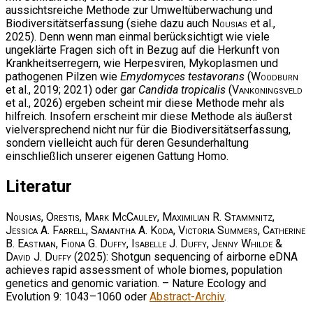
aussichtsreiche Methode zur Umweltüberwachung und
Biodiversitätserfassung (siehe dazu auch
Nousias
et al.,
2025). Denn wenn man einmal berücksichtigt wie viele
ungeklärte Fragen sich oft in Bezug auf die Herkunft von
Krankheitserregern, wie Herpesviren, Mykoplasmen und
pathogenen Pilzen wie
Emydomyces testavorans
(
Woodburn
et al., 2019; 2021) oder gar
Candida tropicalis
(
Vankoningsveld
et al., 2026) ergeben scheint mir diese Methode mehr als
hilfreich. Insofern erscheint mir diese Methode als äußerst
vielversprechend nicht nur für die Biodiversitätserfassung,
sondern vielleicht auch für deren Gesunderhaltung
einschließlich unserer eigenen Gattung Homo.
Literatur
Nousias, Orestis, Mark McCauley, Maximilian R. Stammnitz,
Jessica A. Farrell, Samantha A. Koda, Victoria Summers, Catherine
B. Eastman, Fiona G. Duffy, Isabelle J. Duffy, Jenny Whilde &
David J. Duffy
(2025): Shotgun sequencing of airborne eDNA
achieves rapid assessment of whole biomes, population
genetics and genomic variation. – Nature Ecology and
Evolution 9: 1043–1060 oder
Abstract-Archiv
.