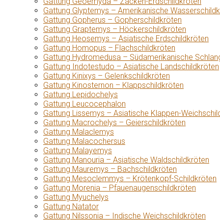
Gattung Geoemyda – Zacken-Erdschildkröten
Gattung Glyptemys – Amerikanische Wasserschildk
Gattung Gopherus – Gopherschildkröten
Gattung Graptemys – Höckerschildkröten
Gattung Heosemys – Asiatische Erdschildkröten
Gattung Homopus – Flachschildkröten
Gattung Hydromedusa – Südamerikanische Schlang
Gattung Indotestudo – Asiatische Landschildkröten
Gattung Kinixys – Gelenkschildkröten
Gattung Kinosternon – Klappschildkröten
Gattung Lepidochelys
Gattung Leucocephalon
Gattung Lissemys – Asiatische Klappen-Weichschil
Gattung Macrochelys – Geierschildkröten
Gattung Malaclemys
Gattung Malacochersus
Gattung Malayemys
Gattung Manouria – Asiatische Waldschildkröten
Gattung Mauremys – Bachschildkröten
Gattung Mesoclemmys – Krötenkopf-Schildkröten
Gattung Morenia – Pfauenaugenschildkröten
Gattung Myuchelys
Gattung Natator
Gattung Nilssonia – Indische Weichschildkröten