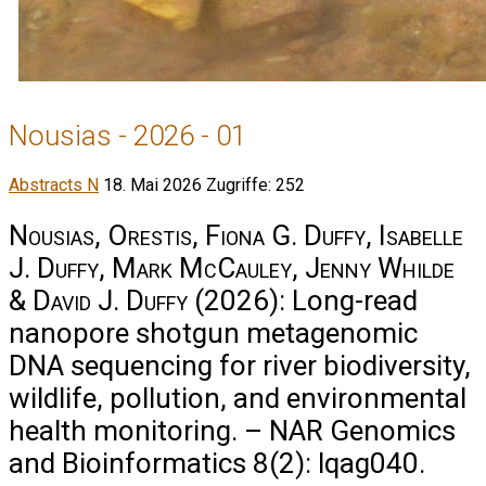
Nousias - 2026 - 01
Abstracts N
18. Mai 2026
Zugriffe: 252
Nousias, Orestis, Fiona G. Duffy, Isabelle
J. Duffy, Mark McCauley, Jenny Whilde
& David J. Duffy
(2026): Long-read
nanopore shotgun metagenomic
DNA sequencing for river biodiversity,
wildlife, pollution, and environmental
health monitoring. – NAR Genomics
and Bioinformatics 8(2): lqag040.