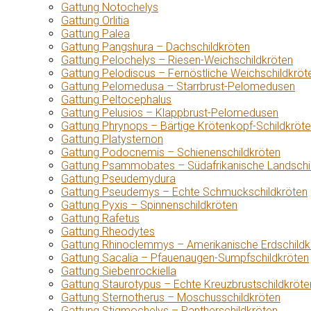
Gattung Notochelys
Gattung Orlitia
Gattung Palea
Gattung Pangshura – Dachschildkröten
Gattung Pelochelys – Riesen-Weichschildkröten
Gattung Pelodiscus – Fernöstliche Weichschildkröt
Gattung Pelomedusa – Starrbrust-Pelomedusen
Gattung Peltocephalus
Gattung Pelusios – Klappbrust-Pelomedusen
Gattung Phrynops – Bärtige Krötenkopf-Schildkröt
Gattung Platysternon
Gattung Podocnemis – Schienenschildkröten
Gattung Psammobates – Südafrikanische Landschi
Gattung Pseudemydura
Gattung Pseudemys – Echte Schmuckschildkröten
Gattung Pyxis – Spinnenschildkröten
Gattung Rafetus
Gattung Rheodytes
Gattung Rhinoclemmys – Amerikanische Erdschildk
Gattung Sacalia – Pfauenaugen-Sumpfschildkröten
Gattung Siebenrockiella
Gattung Staurotypus – Echte Kreuzbrustschildkröte
Gattung Sternotherus – Moschusschildkröten
Gattung Stigmochelys – Pantherschildkröten