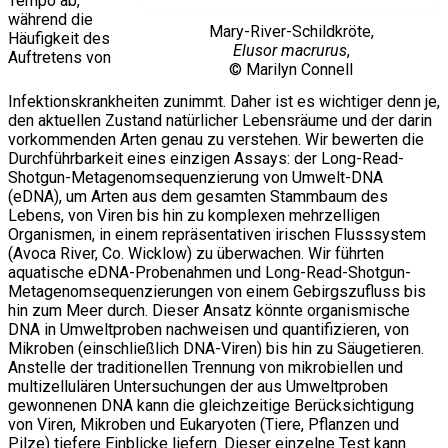
Tempo ab,
während die
Mary-River-Schildkröte,
Häufigkeit des
Elusor macrurus
,
Auftretens von
© Marilyn Connell
Infektionskrankheiten zunimmt. Daher ist es wichtiger denn je,
den aktuellen Zustand natürlicher Lebensräume und der darin
vorkommenden Arten genau zu verstehen. Wir bewerten die
Durchführbarkeit eines einzigen Assays: der Long-Read-
Shotgun-Metagenomsequenzierung von Umwelt-DNA
(eDNA), um Arten aus dem gesamten Stammbaum des
Lebens, von Viren bis hin zu komplexen mehrzelligen
Organismen, in einem repräsentativen irischen Flusssystem
(Avoca River, Co. Wicklow) zu überwachen. Wir führten
aquatische eDNA-Probenahmen und Long-Read-Shotgun-
Metagenomsequenzierungen von einem Gebirgszufluss bis
hin zum Meer durch. Dieser Ansatz könnte organismische
DNA in Umweltproben nachweisen und quantifizieren, von
Mikroben (einschließlich DNA-Viren) bis hin zu Säugetieren.
Anstelle der traditionellen Trennung von mikrobiellen und
multizellulären Untersuchungen der aus Umweltproben
gewonnenen DNA kann die gleichzeitige Berücksichtigung
von Viren, Mikroben und Eukaryoten (Tiere, Pflanzen und
Pilze) tiefere Einblicke liefern. Dieser einzelne Test kann