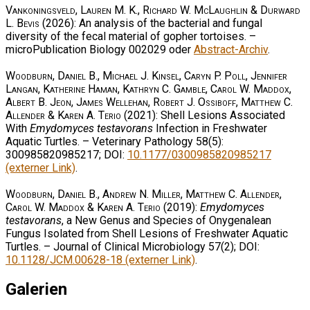
Vankoningsveld, Lauren M. K., Richard W. McLaughlin & Durward
L. Bevis
(2026): An analysis of the bacterial and fungal
diversity of the fecal material of gopher tortoises. –
microPublication Biology 002029 oder
Abstract-Archiv
.
Woodburn, Daniel B., Michael J. Kinsel, Caryn P. Poll, Jennifer
Langan, Katherine Haman, Kathryn C. Gamble, Carol W. Maddox,
Albert B. Jeon, James Wellehan, Robert J. Ossiboff, Matthew C.
Allender & Karen A. Terio
(2021): Shell Lesions Associated
With
Emydomyces testavorans
Infection in Freshwater
Aquatic Turtles. – Veterinary Pathology 58(5):
300985820985217; DOI:
10.1177/0300985820985217
(externer Link)
.
Woodburn, Daniel B., Andrew N. Miller, Matthew C. Allender,
Carol W. Maddox & Karen A. Terio
(2019):
Emydomyces
testavorans
, a New Genus and Species of Onygenalean
Fungus Isolated from Shell Lesions of Freshwater Aquatic
Turtles. – Journal of Clinical Microbiology 57(2); DOI:
10.1128/JCM.00628-18 (externer Link)
.
Galerien