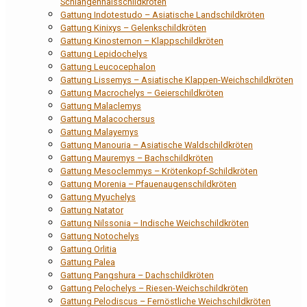
Schlangenhalsschildkröten
Gattung Indotestudo – Asiatische Landschildkröten
Gattung Kinixys – Gelenkschildkröten
Gattung Kinosternon – Klappschildkröten
Gattung Lepidochelys
Gattung Leucocephalon
Gattung Lissemys – Asiatische Klappen-Weichschildkröten
Gattung Macrochelys – Geierschildkröten
Gattung Malaclemys
Gattung Malacochersus
Gattung Malayemys
Gattung Manouria – Asiatische Waldschildkröten
Gattung Mauremys – Bachschildkröten
Gattung Mesoclemmys – Krötenkopf-Schildkröten
Gattung Morenia – Pfauenaugenschildkröten
Gattung Myuchelys
Gattung Natator
Gattung Nilssonia – Indische Weichschildkröten
Gattung Notochelys
Gattung Orlitia
Gattung Palea
Gattung Pangshura – Dachschildkröten
Gattung Pelochelys – Riesen-Weichschildkröten
Gattung Pelodiscus – Fernöstliche Weichschildkröten