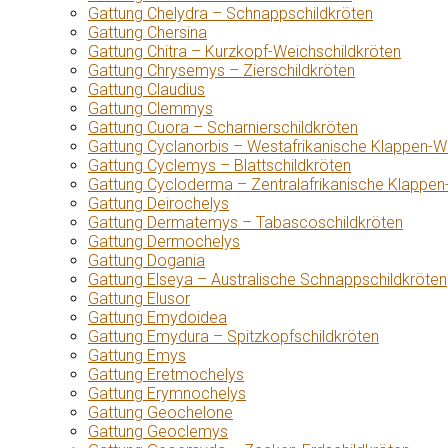
Gattung Chelydra – Schnappschildkröten
Gattung Chersina
Gattung Chitra – Kurzkopf-Weichschildkröten
Gattung Chrysemys – Zierschildkröten
Gattung Claudius
Gattung Clemmys
Gattung Cuora – Scharnierschildkröten
Gattung Cyclanorbis – Westafrikanische Klappen-W
Gattung Cyclemys – Blattschildkröten
Gattung Cycloderma – Zentralafrikanische Klappen
Gattung Deirochelys
Gattung Dermatemys – Tabascoschildkröten
Gattung Dermochelys
Gattung Dogania
Gattung Elseya – Australische Schnappschildkröten
Gattung Elusor
Gattung Emydoidea
Gattung Emydura – Spitzkopfschildkröten
Gattung Emys
Gattung Eretmochelys
Gattung Erymnochelys
Gattung Geochelone
Gattung Geoclemys