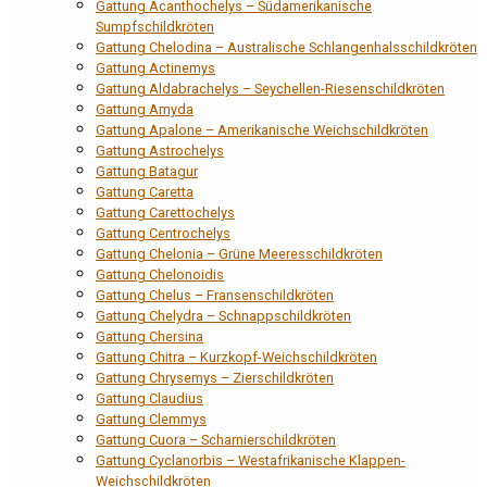
Gattung Acanthochelys – Südamerikanische
Sumpfschildkröten
Gattung Chelodina – Australische Schlangenhalsschildkröten
Gattung Actinemys
Gattung Aldabrachelys – Seychellen-Riesenschildkröten
Gattung Amyda
Gattung Apalone – Amerikanische Weichschildkröten
Gattung Astrochelys
Gattung Batagur
Gattung Caretta
Gattung Carettochelys
Gattung Centrochelys
Gattung Chelonia – Grüne Meeresschildkröten
Gattung Chelonoidis
Gattung Chelus – Fransenschildkröten
Gattung Chelydra – Schnappschildkröten
Gattung Chersina
Gattung Chitra – Kurzkopf-Weichschildkröten
Gattung Chrysemys – Zierschildkröten
Gattung Claudius
Gattung Clemmys
Gattung Cuora – Scharnierschildkröten
Gattung Cyclanorbis – Westafrikanische Klappen-
Weichschildkröten