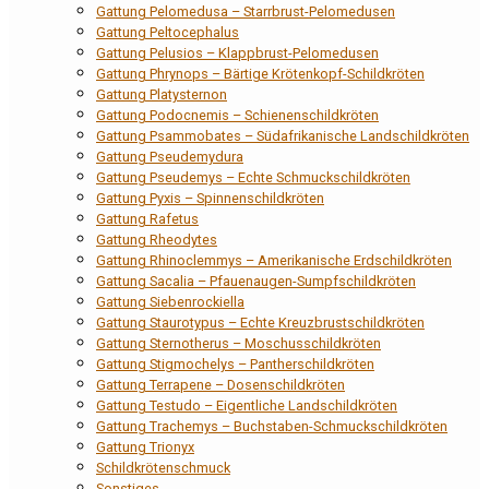
Gattung Pelomedusa – Starrbrust-Pelomedusen
Gattung Peltocephalus
Gattung Pelusios – Klappbrust-Pelomedusen
Gattung Phrynops – Bärtige Krötenkopf-Schildkröten
Gattung Platysternon
Gattung Podocnemis – Schienenschildkröten
Gattung Psammobates – Südafrikanische Landschildkröten
Gattung Pseudemydura
Gattung Pseudemys – Echte Schmuckschildkröten
Gattung Pyxis – Spinnenschildkröten
Gattung Rafetus
Gattung Rheodytes
Gattung Rhinoclemmys – Amerikanische Erdschildkröten
Gattung Sacalia – Pfauenaugen-Sumpfschildkröten
Gattung Siebenrockiella
Gattung Staurotypus – Echte Kreuzbrustschildkröten
Gattung Sternotherus – Moschusschildkröten
Gattung Stigmochelys – Pantherschildkröten
Gattung Terrapene – Dosenschildkröten
Gattung Testudo – Eigentliche Landschildkröten
Gattung Trachemys – Buchstaben-Schmuckschildkröten
Gattung Trionyx
Schildkrötenschmuck
Sonstiges