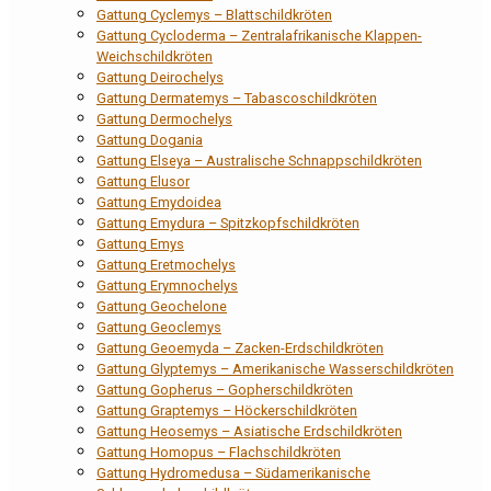
Gattung Cyclemys – Blattschildkröten
Gattung Cycloderma – Zentralafrikanische Klappen-
Weichschildkröten
Gattung Deirochelys
Gattung Dermatemys – Tabascoschildkröten
Gattung Dermochelys
Gattung Dogania
Gattung Elseya – Australische Schnappschildkröten
Gattung Elusor
Gattung Emydoidea
Gattung Emydura – Spitzkopfschildkröten
Gattung Emys
Gattung Eretmochelys
Gattung Erymnochelys
Gattung Geochelone
Gattung Geoclemys
Gattung Geoemyda – Zacken-Erdschildkröten
Gattung Glyptemys – Amerikanische Wasserschildkröten
Gattung Gopherus – Gopherschildkröten
Gattung Graptemys – Höckerschildkröten
Gattung Heosemys – Asiatische Erdschildkröten
Gattung Homopus – Flachschildkröten
Gattung Hydromedusa – Südamerikanische