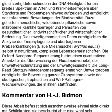
gleichzeitig Unterschiede in der DNA-Häufigkeit für ein
breites Spektrum an Arten und Krankheitserregern über
Standorte und Probentypen hinweg aufzeigen und ermöglicht
so umfassende Bewertungen der Biodiversität. Dazu
gehörten menschliche, wildlebende, pflanzliche sowie
mikrobielle Krankheitserreger und Parasiten von
gesundheitlicher, landwirtschaftlicher und wirtschaftlicher
Bedeutung. Die umweltgenomischen Daten ermöglichten die
Analyse der Tierphylogenie und übertragbarer
Krebserkrankungen (Blaue Miesmuschel,
Mytilus edulis
)
selbst in natürlichen, komplexen Lebensgemeinschaften. Die
Oxford-Nanopore-Sequenzierung bietet einen quantitativen
Ansatz für die Überwachung der Flussbiodiversität, der
Umweltverschmutzung und der Umweltgesundheit. Die Long-
Read-Shotgun-Metagenomsequenzierung von Umweltproben
ermöglicht die Bewertung ganzer Ökosysteme sowie der
ökologischen, trophischen und Wirt-Pathogen-
Wechselwirkungen, die in ihnen stattfinden.
Kommentar von H.-J. Bidmon
Diese Arbeit befasst sich ausnahmsweise einmal nicht direkt
mit Schildkröten, sie beschreibt aber eine wohl sehr