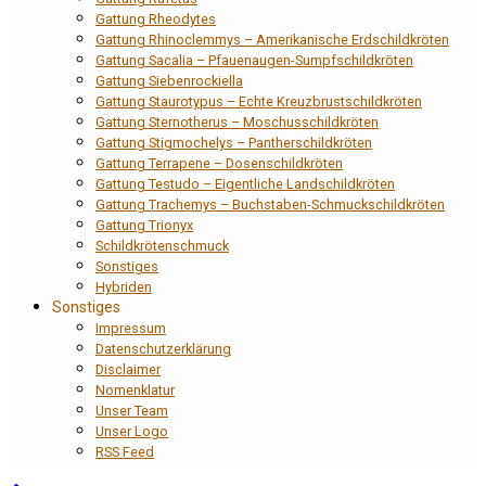
Gattung Rheodytes
Gattung Rhinoclemmys – Amerikanische Erdschildkröten
Gattung Sacalia – Pfauenaugen-Sumpfschildkröten
Gattung Siebenrockiella
Gattung Staurotypus – Echte Kreuzbrustschildkröten
Gattung Sternotherus – Moschusschildkröten
Gattung Stigmochelys – Pantherschildkröten
Gattung Terrapene – Dosenschildkröten
Gattung Testudo – Eigentliche Landschildkröten
Gattung Trachemys – Buchstaben-Schmuckschildkröten
Gattung Trionyx
Schildkrötenschmuck
Sonstiges
Hybriden
Sonstiges
Impressum
Datenschutzerklärung
Disclaimer
Nomenklatur
Unser Team
Unser Logo
RSS Feed