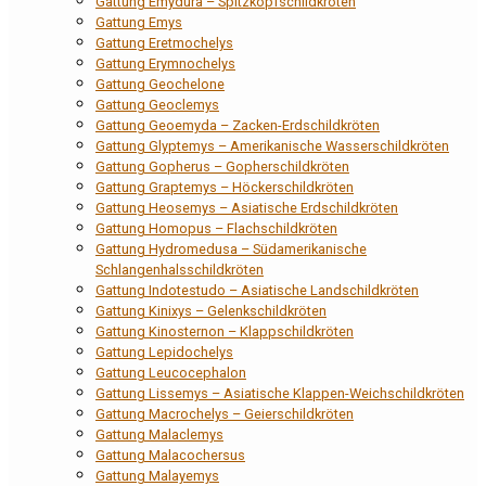
Gattung Emydura – Spitzkopfschildkröten
Gattung Emys
Gattung Eretmochelys
Gattung Erymnochelys
Gattung Geochelone
Gattung Geoclemys
Gattung Geoemyda – Zacken-Erdschildkröten
Gattung Glyptemys – Amerikanische Wasserschildkröten
Gattung Gopherus – Gopherschildkröten
Gattung Graptemys – Höckerschildkröten
Gattung Heosemys – Asiatische Erdschildkröten
Gattung Homopus – Flachschildkröten
Gattung Hydromedusa – Südamerikanische
Schlangenhalsschildkröten
Gattung Indotestudo – Asiatische Landschildkröten
Gattung Kinixys – Gelenkschildkröten
Gattung Kinosternon – Klappschildkröten
Gattung Lepidochelys
Gattung Leucocephalon
Gattung Lissemys – Asiatische Klappen-Weichschildkröten
Gattung Macrochelys – Geierschildkröten
Gattung Malaclemys
Gattung Malacochersus
Gattung Malayemys