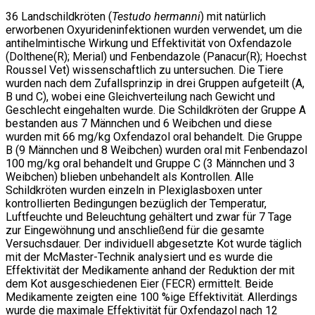
36 Landschildkröten (
Testudo hermanni
) mit natürlich
erworbenen Oxyurideninfektionen wurden verwendet, um die
antihelmintische Wirkung und Effektivität von Oxfendazole
(Dolthene(R); Merial) und Fenbendazole (Panacur(R); Hoechst
Roussel Vet) wissenschaftlich zu untersuchen. Die Tiere
wurden nach dem Zufallsprinzip in drei Gruppen aufgeteilt (A,
B und C), wobei eine Gleichverteilung nach Gewicht und
Geschlecht eingehalten wurde. Die Schildkröten der Gruppe A
bestanden aus 7 Männchen und 6 Weibchen und diese
wurden mit 66 mg/kg Oxfendazol oral behandelt. Die Gruppe
B (9 Männchen und 8 Weibchen) wurden oral mit Fenbendazol
100 mg/kg oral behandelt und Gruppe C (3 Männchen und 3
Weibchen) blieben unbehandelt als Kontrollen. Alle
Schildkröten wurden einzeln in Plexiglasboxen unter
kontrollierten Bedingungen bezüglich der Temperatur,
Luftfeuchte und Beleuchtung gehältert und zwar für 7 Tage
zur Eingewöhnung und anschließend für die gesamte
Versuchsdauer. Der individuell abgesetzte Kot wurde täglich
mit der McMaster-Technik analysiert und es wurde die
Effektivität der Medikamente anhand der Reduktion der mit
dem Kot ausgeschiedenen Eier (FECR) ermittelt. Beide
Medikamente zeigten eine 100 %ige Effektivität. Allerdings
wurde die maximale Effektivität für Oxfendazol nach 12