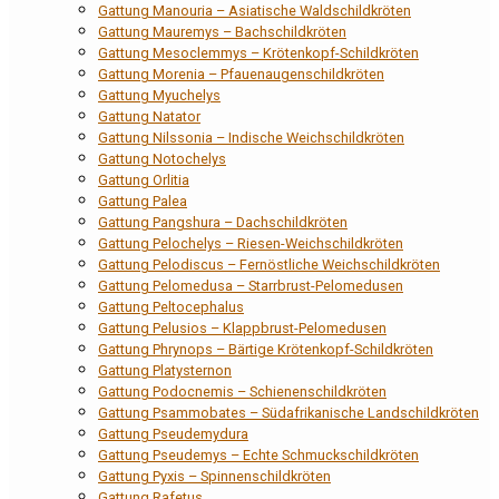
Gattung Manouria – Asiatische Waldschildkröten
Gattung Mauremys – Bachschildkröten
Gattung Mesoclemmys – Krötenkopf-Schildkröten
Gattung Morenia – Pfauenaugenschildkröten
Gattung Myuchelys
Gattung Natator
Gattung Nilssonia – Indische Weichschildkröten
Gattung Notochelys
Gattung Orlitia
Gattung Palea
Gattung Pangshura – Dachschildkröten
Gattung Pelochelys – Riesen-Weichschildkröten
Gattung Pelodiscus – Fernöstliche Weichschildkröten
Gattung Pelomedusa – Starrbrust-Pelomedusen
Gattung Peltocephalus
Gattung Pelusios – Klappbrust-Pelomedusen
Gattung Phrynops – Bärtige Krötenkopf-Schildkröten
Gattung Platysternon
Gattung Podocnemis – Schienenschildkröten
Gattung Psammobates – Südafrikanische Landschildkröten
Gattung Pseudemydura
Gattung Pseudemys – Echte Schmuckschildkröten
Gattung Pyxis – Spinnenschildkröten
Gattung Rafetus