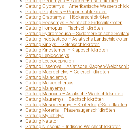
Gattung Geoemyda – Zacken-Erdschildkröten
Gattung Glyptemys – Amerikanische Wasserschildk
Gattung Gopherus – Gopherschildkröten
Gattung Graptemys – Höckerschildkröten
Gattung Heosemys – Asiatische Erdschildkröten
Gattung Homopus – Flachschildkröten
Gattung Hydromedusa – Südamerikanische Schlang
Gattung Indotestudo – Asiatische Landschildkröten
Gattung Kinixys – Gelenkschildkröten
Gattung Kinosternon – Klappschildkröten
Gattung Lepidochelys
Gattung Leucocephalon
Gattung Lissemys – Asiatische Klappen-Weichschil
Gattung Macrochelys – Geierschildkröten
Gattung Malaclemys
Gattung Malacochersus
Gattung Malayemys
Gattung Manouria – Asiatische Waldschildkröten
Gattung Mauremys – Bachschildkröten
Gattung Mesoclemmys – Krötenkopf-Schildkröten
Gattung Morenia – Pfauenaugenschildkröten
Gattung Myuchelys
Gattung Natator
Gattung Nilssonia – Indische Weichschildkröten