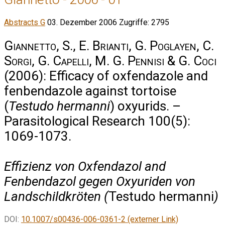
Abstracts G
03. Dezember 2006
Zugriffe: 2795
Giannetto, S., E. Brianti, G. Poglayen, C.
Sorgi, G. Capelli, M. G. Pennisi & G. Coci
(2006): Efficacy of oxfendazole and
fenbendazole against tortoise
(
Testudo hermanni
) oxyurids. –
Parasitological Research 100(5):
1069-1073.
Effizienz von Oxfendazol and
Fenbendazol gegen Oxyuriden von
Landschildkröten (
Testudo hermanni
)
DOI:
10.1007/s00436-006-0361-2 (externer Link)