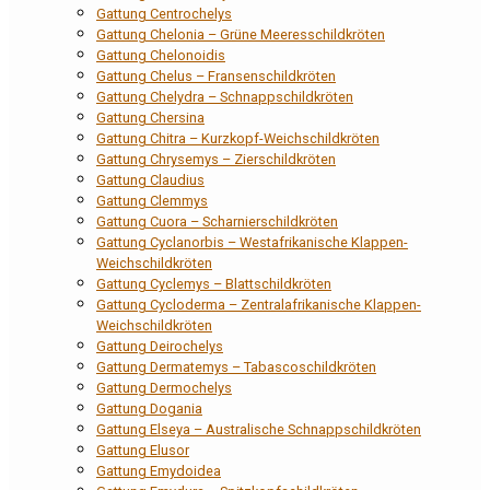
Gattung Centrochelys
Gattung Chelonia – Grüne Meeresschildkröten
Gattung Chelonoidis
Gattung Chelus – Fransenschildkröten
Gattung Chelydra – Schnappschildkröten
Gattung Chersina
Gattung Chitra – Kurzkopf-Weichschildkröten
Gattung Chrysemys – Zierschildkröten
Gattung Claudius
Gattung Clemmys
Gattung Cuora – Scharnierschildkröten
Gattung Cyclanorbis – Westafrikanische Klappen-
Weichschildkröten
Gattung Cyclemys – Blattschildkröten
Gattung Cycloderma – Zentralafrikanische Klappen-
Weichschildkröten
Gattung Deirochelys
Gattung Dermatemys – Tabascoschildkröten
Gattung Dermochelys
Gattung Dogania
Gattung Elseya – Australische Schnappschildkröten
Gattung Elusor
Gattung Emydoidea