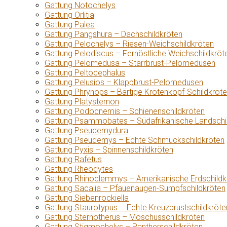
Gattung Notochelys
Gattung Orlitia
Gattung Palea
Gattung Pangshura – Dachschildkröten
Gattung Pelochelys – Riesen-Weichschildkröten
Gattung Pelodiscus – Fernöstliche Weichschildkröt
Gattung Pelomedusa – Starrbrust-Pelomedusen
Gattung Peltocephalus
Gattung Pelusios – Klappbrust-Pelomedusen
Gattung Phrynops – Bärtige Krötenkopf-Schildkröt
Gattung Platysternon
Gattung Podocnemis – Schienenschildkröten
Gattung Psammobates – Südafrikanische Landschi
Gattung Pseudemydura
Gattung Pseudemys – Echte Schmuckschildkröten
Gattung Pyxis – Spinnenschildkröten
Gattung Rafetus
Gattung Rheodytes
Gattung Rhinoclemmys – Amerikanische Erdschildk
Gattung Sacalia – Pfauenaugen-Sumpfschildkröten
Gattung Siebenrockiella
Gattung Staurotypus – Echte Kreuzbrustschildkröte
Gattung Sternotherus – Moschusschildkröten
Gattung Stigmochelys – Pantherschildkröten