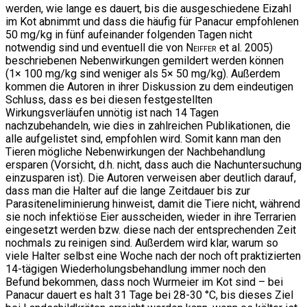
werden, wie lange es dauert, bis die ausgeschiedene Eizahl
im Kot abnimmt und dass die häufig für Panacur empfohlenen
50 mg/kg in fünf aufeinander folgenden Tagen nicht
notwendig sind und eventuell die von
Neiffer
et al. 2005)
beschriebenen Nebenwirkungen gemildert werden können
(1× 100 mg/kg sind weniger als 5× 50 mg/kg). Außerdem
kommen die Autoren in ihrer Diskussion zu dem eindeutigen
Schluss, dass es bei diesen festgestellten
Wirkungsverläufen unnötig ist nach 14 Tagen
nachzubehandeln, wie dies in zahlreichen Publikationen, die
alle aufgelistet sind, empfohlen wird. Somit kann man den
Tieren mögliche Nebenwirkungen der Nachbehandlung
ersparen (Vorsicht, d.h. nicht, dass auch die Nachuntersuchung
einzusparen ist). Die Autoren verweisen aber deutlich darauf,
dass man die Halter auf die lange Zeitdauer bis zur
Parasiteneliminierung hinweist, damit die Tiere nicht, während
sie noch infektiöse Eier ausscheiden, wieder in ihre Terrarien
eingesetzt werden bzw. diese nach der entsprechenden Zeit
nochmals zu reinigen sind. Außerdem wird klar, warum so
viele Halter selbst eine Woche nach der noch oft praktizierten
14-tägigen Wiederholungsbehandlung immer noch den
Befund bekommen, dass noch Wurmeier im Kot sind – bei
Panacur dauert es halt 31 Tage bei 28-30 °C, bis dieses Ziel