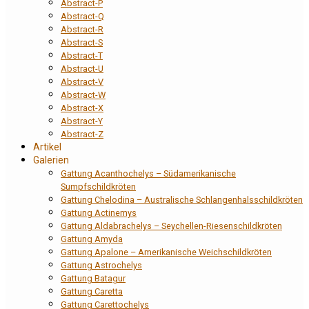
Abstract-P
Abstract-Q
Abstract-R
Abstract-S
Abstract-T
Abstract-U
Abstract-V
Abstract-W
Abstract-X
Abstract-Y
Abstract-Z
Artikel
Galerien
Gattung Acanthochelys – Südamerikanische
Sumpfschildkröten
Gattung Chelodina – Australische Schlangenhalsschildkröten
Gattung Actinemys
Gattung Aldabrachelys – Seychellen-Riesenschildkröten
Gattung Amyda
Gattung Apalone – Amerikanische Weichschildkröten
Gattung Astrochelys
Gattung Batagur
Gattung Caretta
Gattung Carettochelys