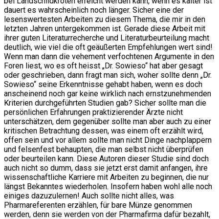
bei Landschildkröten erreicht werden kann, wenn es kälter ist
dauert es wahrscheinlich noch länger. Sicher eine der
lesenswertesten Arbeiten zu diesem Thema, die mir in den
letzten Jahren untergekommen ist. Gerade diese Arbeit mit
ihrer guten Literaturrecherche und Literaturbeurteilung macht
deutlich, wie viel die oft geäußerten Empfehlungen wert sind!
Wenn man dann die vehement verfochtenen Argumente in den
Foren liest, wo es oft heisst „Dr. Sowieso“ hat aber gesagt
oder geschrieben, dann fragt man sich, woher sollte denn „Dr.
Sowieso“ seine Erkenntnisse gehabt haben, wenn es doch
anscheinend noch gar keine wirklich nach ernstzunehmenden
Kriterien durchgeführten Studien gab? Sicher sollte man die
persönlichen Erfahrungen praktizierender Ärzte nicht
unterschätzen, dem gegenüber sollte man aber auch zu einer
kritischen Betrachtung dessen, was einem oft erzählt wird,
offen sein und vor allem sollte man nicht Dinge nachplappern
und felsenfest behaupten, die man selbst nicht überprüfen
oder beurteilen kann. Diese Autoren dieser Studie sind doch
auch nicht so dumm, dass sie jetzt erst damit anfangen, ihre
wissenschaftliche Karriere mit Arbeiten zu beginnen, die nur
längst Bekanntes wiederholen. Insofern haben wohl alle noch
einiges dazuzulernen! Auch sollte nicht alles, was
Pharmareferenten erzählen, für bare Münze genommen
werden, denn sie werden von der Pharmafirma dafür bezahlt,