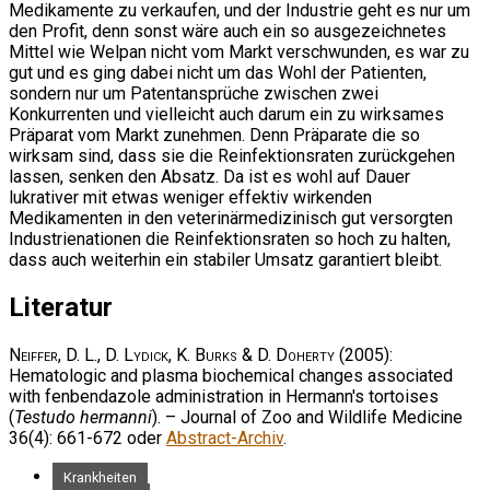
Medikamente zu verkaufen, und der Industrie geht es nur um
den Profit, denn sonst wäre auch ein so ausgezeichnetes
Mittel wie Welpan nicht vom Markt verschwunden, es war zu
gut und es ging dabei nicht um das Wohl der Patienten,
sondern nur um Patentansprüche zwischen zwei
Konkurrenten und vielleicht auch darum ein zu wirksames
Präparat vom Markt zunehmen. Denn Präparate die so
wirksam sind, dass sie die Reinfektionsraten zurückgehen
lassen, senken den Absatz. Da ist es wohl auf Dauer
lukrativer mit etwas weniger effektiv wirkenden
Medikamenten in den veterinärmedizinisch gut versorgten
Industrienationen die Reinfektionsraten so hoch zu halten,
dass auch weiterhin ein stabiler Umsatz garantiert bleibt.
Literatur
Neiffer, D. L., D. Lydick, K. Burks & D. Doherty
(2005):
Hematologic and plasma biochemical changes associated
with fenbendazole administration in Hermann's tortoises
(
Testudo hermanni
). – Journal of Zoo and Wildlife Medicine
36(4): 661-672 oder
Abstract-Archiv
.
Krankheiten