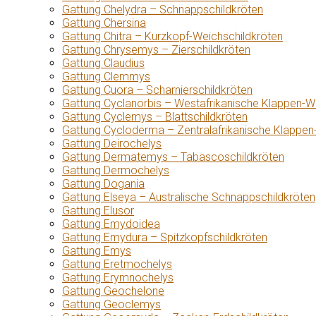
Gattung Chelydra – Schnappschildkröten
Gattung Chersina
Gattung Chitra – Kurzkopf-Weichschildkröten
Gattung Chrysemys – Zierschildkröten
Gattung Claudius
Gattung Clemmys
Gattung Cuora – Scharnierschildkröten
Gattung Cyclanorbis – Westafrikanische Klappen-W
Gattung Cyclemys – Blattschildkröten
Gattung Cycloderma – Zentralafrikanische Klappen
Gattung Deirochelys
Gattung Dermatemys – Tabascoschildkröten
Gattung Dermochelys
Gattung Dogania
Gattung Elseya – Australische Schnappschildkröten
Gattung Elusor
Gattung Emydoidea
Gattung Emydura – Spitzkopfschildkröten
Gattung Emys
Gattung Eretmochelys
Gattung Erymnochelys
Gattung Geochelone
Gattung Geoclemys