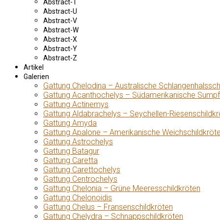
Abstract-T
Abstract-U
Abstract-V
Abstract-W
Abstract-X
Abstract-Y
Abstract-Z
Artikel
Galerien
Gattung Chelodina – Australische Schlangenhalssch
Gattung Acanthochelys – Südamerikanische Sumpf
Gattung Actinemys
Gattung Aldabrachelys – Seychellen-Riesenschildkr
Gattung Amyda
Gattung Apalone – Amerikanische Weichschildkröt
Gattung Astrochelys
Gattung Batagur
Gattung Caretta
Gattung Carettochelys
Gattung Centrochelys
Gattung Chelonia – Grüne Meeresschildkröten
Gattung Chelonoidis
Gattung Chelus – Fransenschildkröten
Gattung Chelydra – Schnappschildkröten