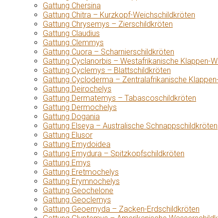
Gattung Chersina
Gattung Chitra – Kurzkopf-Weichschildkröten
Gattung Chrysemys – Zierschildkröten
Gattung Claudius
Gattung Clemmys
Gattung Cuora – Scharnierschildkröten
Gattung Cyclanorbis – Westafrikanische Klappen-W
Gattung Cyclemys – Blattschildkröten
Gattung Cycloderma – Zentralafrikanische Klappen
Gattung Deirochelys
Gattung Dermatemys – Tabascoschildkröten
Gattung Dermochelys
Gattung Dogania
Gattung Elseya – Australische Schnappschildkröten
Gattung Elusor
Gattung Emydoidea
Gattung Emydura – Spitzkopfschildkröten
Gattung Emys
Gattung Eretmochelys
Gattung Erymnochelys
Gattung Geochelone
Gattung Geoclemys
Gattung Geoemyda – Zacken-Erdschildkröten