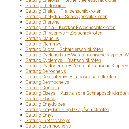
Gattung Chelonia – Grüne Meeresschildkröten
Gattung Chelonoidis
Gattung Chelus – Fransenschildkröten
Gattung Chelydra – Schnappschildkröten
Gattung Chersina
Gattung Chitra – Kurzkopf-Weichschildkröten
Gattung Chrysemys – Zierschildkröten
Gattung Claudius
Gattung Clemmys
Gattung Cuora – Scharnierschildkröten
Gattung Cyclanorbis – Westafrikanische Klappen-W
Gattung Cyclemys – Blattschildkröten
Gattung Cycloderma – Zentralafrikanische Klappen
Gattung Deirochelys
Gattung Dermatemys – Tabascoschildkröten
Gattung Dermochelys
Gattung Dogania
Gattung Elseya – Australische Schnappschildkröten
Gattung Elusor
Gattung Emydoidea
Gattung Emydura – Spitzkopfschildkröten
Gattung Emys
Gattung Eretmochelys
Gattung Erymnochelys