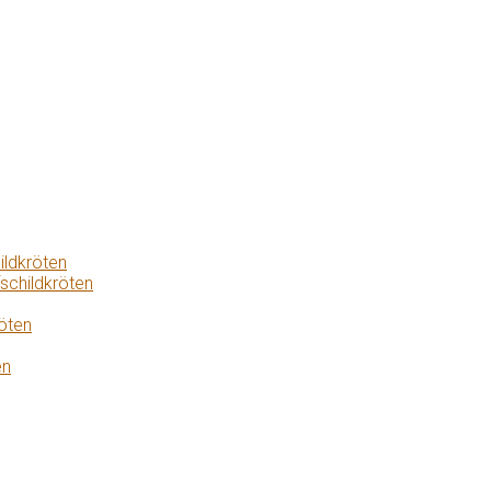
ildkröten
schildkröten
öten
en