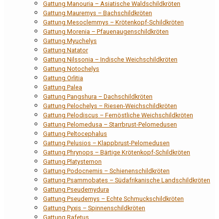
Gattung Manouria – Asiatische Waldschildkröten
Gattung Mauremys – Bachschildkröten
Gattung Mesoclemmys – Krötenkopf-Schildkröten
Gattung Morenia – Pfauenaugenschildkröten
Gattung Myuchelys
Gattung Natator
Gattung Nilssonia – Indische Weichschildkröten
Gattung Notochelys
Gattung Orlitia
Gattung Palea
Gattung Pangshura – Dachschildkröten
Gattung Pelochelys – Riesen-Weichschildkröten
Gattung Pelodiscus – Fernöstliche Weichschildkröten
Gattung Pelomedusa – Starrbrust-Pelomedusen
Gattung Peltocephalus
Gattung Pelusios – Klappbrust-Pelomedusen
Gattung Phrynops – Bärtige Krötenkopf-Schildkröten
Gattung Platysternon
Gattung Podocnemis – Schienenschildkröten
Gattung Psammobates – Südafrikanische Landschildkröten
Gattung Pseudemydura
Gattung Pseudemys – Echte Schmuckschildkröten
Gattung Pyxis – Spinnenschildkröten
Gattung Rafetus