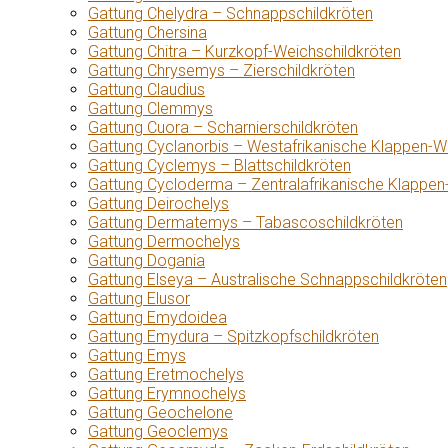
Gattung Chelydra – Schnappschildkröten
Gattung Chersina
Gattung Chitra – Kurzkopf-Weichschildkröten
Gattung Chrysemys – Zierschildkröten
Gattung Claudius
Gattung Clemmys
Gattung Cuora – Scharnierschildkröten
Gattung Cyclanorbis – Westafrikanische Klappen-W
Gattung Cyclemys – Blattschildkröten
Gattung Cycloderma – Zentralafrikanische Klappen
Gattung Deirochelys
Gattung Dermatemys – Tabascoschildkröten
Gattung Dermochelys
Gattung Dogania
Gattung Elseya – Australische Schnappschildkröten
Gattung Elusor
Gattung Emydoidea
Gattung Emydura – Spitzkopfschildkröten
Gattung Emys
Gattung Eretmochelys
Gattung Erymnochelys
Gattung Geochelone
Gattung Geoclemys