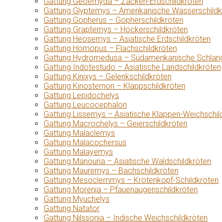
Gattung Geoemyda – Zacken-Erdschildkröten
Gattung Glyptemys – Amerikanische Wasserschildk
Gattung Gopherus – Gopherschildkröten
Gattung Graptemys – Höckerschildkröten
Gattung Heosemys – Asiatische Erdschildkröten
Gattung Homopus – Flachschildkröten
Gattung Hydromedusa – Südamerikanische Schlang
Gattung Indotestudo – Asiatische Landschildkröten
Gattung Kinixys – Gelenkschildkröten
Gattung Kinosternon – Klappschildkröten
Gattung Lepidochelys
Gattung Leucocephalon
Gattung Lissemys – Asiatische Klappen-Weichschil
Gattung Macrochelys – Geierschildkröten
Gattung Malaclemys
Gattung Malacochersus
Gattung Malayemys
Gattung Manouria – Asiatische Waldschildkröten
Gattung Mauremys – Bachschildkröten
Gattung Mesoclemmys – Krötenkopf-Schildkröten
Gattung Morenia – Pfauenaugenschildkröten
Gattung Myuchelys
Gattung Natator
Gattung Nilssonia – Indische Weichschildkröten