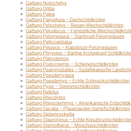
Gattung Notochelys
Gattung Orlitia
Gattung Palea
Gattung Pangshura – Dachschildkröten
Gattung Pelochelys – Riesen-Weichschildkröten
Gattung Pelodiscus – Fernöstliche Weichschildkröt
Gattung Pelomedusa – Starrbrust-Pelomedusen
Gattung Peltocephalus
Gattung Pelusios – Klappbrust-Pelomedusen
Gattung Phrynops – Bärtige Krötenkopf-Schildkröt
Gattung Platysternon
Gattung Podocnemis – Schienenschildkröten
Gattung Psammobates – Südafrikanische Landschi
Gattung Pseudemydura
Gattung Pseudemys – Echte Schmuckschildkröten
Gattung Pyxis – Spinnenschildkröten
Gattung Rafetus
Gattung Rheodytes
Gattung Rhinoclemmys – Amerikanische Erdschildk
Gattung Sacalia – Pfauenaugen-Sumpfschildkröten
Gattung Siebenrockiella
Gattung Staurotypus – Echte Kreuzbrustschildkröte
Gattung Sternotherus – Moschusschildkröten
Gattung Stigmochelys – Pantherschildkröten