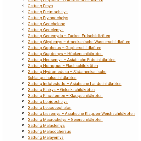
Gattung Emys
Gattung Eretmochelys
Gattung Erymnochelys
Gattung Geochelone
Gattung Geoclemys
Gattung Geoemyda – Zacken-Erdschildkröten
Gattung Glyptemys – Amerikanische Wasserschildkröten
Gattung Gopherus – Gopherschildkröten
Gattung Graptemys – Höckerschildkröten
Gattung Heosemys – Asiatische Erdschildkröten
Gattung Homopus – Flachschildkröten
Gattung Hydromedusa – Südamerikanische
Schlangenhalsschildkröten
Gattung Indotestudo – Asiatische Landschildkröten
Gattung Kinixys – Gelenkschildkröten
Gattung Kinosternon – Klappschildkröten
Gattung Lepidochelys
Gattung Leucocephalon
Gattung Lissemys – Asiatische Klappen-Weichschildkröten
Gattung Macrochelys – Geierschildkröten
Gattung Malaclemys
Gattung Malacochersus
Gattung Malayemys