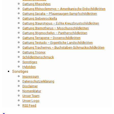
Gattung Rheodytes
Gattung Rhinoclemmys – Amerikanische Erdschildkröten
Gattung Sacalia – Pfauenaugen-Sumpfschildkröten
Gattung Siebenrockiella
Gattung Staurotypus – Echte Kreuzbrustschildkröten
Gattung Sternotherus – Moschusschildkröten
Gattung Stigmochelys – Pantherschildkröten
Gattung Terrapene – Dosenschildkröten
Gattung Testudo – Eigentliche Landschildkröten
Gattung Trachemys – Buchstaben-Schmuckschildkröten
Gattung Trionyx
Schildkrötenschmuck
Sonstiges
Hybriden
Sonstiges
Impressum
Datenschutzerklärung
Disclaimer
Nomenklatur
Unser Team
Unser Logo
RSS Feed