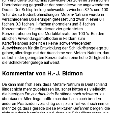
für veränderte Schlüpflingsgewichte bis zu einer zehnfachen
Überdosierung gegenüber der normalerweise angewendeten
Dosis. Der Schlupferfolg schwankte zwischen 87 % und 100
% für diese Bodenbehandlungen. Metam-Natrium wurde in
verschiedenen Dosierungen getestet und zwar in einer 0,1
fachen, 0,3 fachen, 1-fachen (normalen) und 3-fachen
Konzentration. Für jede dieser vier getesteten
Konzentrationen lag die Mortalitätsrate bei 100 %. Bei den
üblichen Anwendungsmethoden in Feldern zum
Kartoffelanbau scheint es keine schwerwiegenden
Auswirkungen für die Entwicklung der Schildkrötengelege zu
geben, allerdings mit der Ausnahme von Metam-Natrium, das
selbst in der geringsten Konzentration eine hohe Giftigkeit für
die Schildkrötengelege aufweist.
Kommentar von H.-J. Bidmon
Da kann man froh sein, dass Metam-Natrium in Deutschland
längst nicht mehr zugelassen ist, sonst hätten es vielleicht
die hiesigen
Emys orbicularis
Bestände noch schwerer zu
überdauern. Allerdings sollte man durchaus auch bei den
anderen Pestiziden vorsichtig sein, zum Teil weil sich immer
mehr zeigt, dass gerade diese Mixturen Gefahren bergen, die