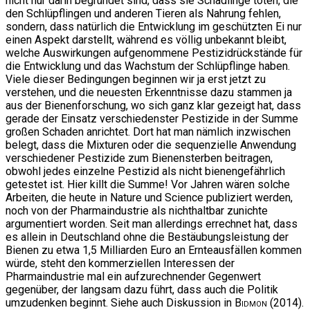
nicht nur darin begründet sind, dass sie Schädlinge töten, die
den Schlüpflingen und anderen Tieren als Nahrung fehlen,
sondern, dass natürlich die Entwicklung im geschützten Ei nur
einen Aspekt darstellt, während es völlig unbekannt bleibt,
welche Auswirkungen aufgenommene Pestizidrückstände für
die Entwicklung und das Wachstum der Schlüpflinge haben.
Viele dieser Bedingungen beginnen wir ja erst jetzt zu
verstehen, und die neuesten Erkenntnisse dazu stammen ja
aus der Bienenforschung, wo sich ganz klar gezeigt hat, dass
gerade der Einsatz verschiedenster Pestizide in der Summe
großen Schaden anrichtet. Dort hat man nämlich inzwischen
belegt, dass die Mixturen oder die sequenzielle Anwendung
verschiedener Pestizide zum Bienensterben beitragen,
obwohl jedes einzelne Pestizid als nicht bienengefährlich
getestet ist. Hier killt die Summe! Vor Jahren wären solche
Arbeiten, die heute in Nature und Science publiziert werden,
noch von der Pharmaindustrie als nichthaltbar zunichte
argumentiert worden. Seit man allerdings errechnet hat, dass
es allein in Deutschland ohne die Bestäubungsleistung der
Bienen zu etwa 1,5 Milliarden Euro an Ernteausfällen kommen
würde, steht den kommerziellen Interessen der
Pharmaindustrie mal ein aufzurechnender Gegenwert
gegenüber, der langsam dazu führt, dass auch die Politik
umzudenken beginnt. Siehe auch Diskussion in
Bidmon
(2014).