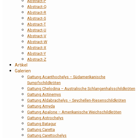
Abstract-P
Abstract-Q
Abstract-R
Abstract-S
Abstract-T
Abstract-U
Abstract-V
Abstract-W
Abstract-X
Abstract-Y
Abstract-Z
Artikel
Galerien
Gattung Acanthochelys – Südamerikanische
Sumpfschildkröten
Gattung Chelodina – Australische Schlangenhalsschildkröten
Gattung Actinemys
Gattung Aldabrachelys – Seychellen-Riesenschildkröten
Gattung Amyda
Gattung Apalone – Amerikanische Weichschildkröten
Gattung Astrochelys
Gattung Batagur
Gattung Caretta
Gattung Carettochelys