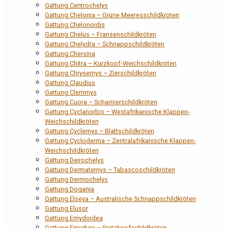
Gattung Centrochelys
Gattung Chelonia – Grüne Meeresschildkröten
Gattung Chelonoidis
Gattung Chelus – Fransenschildkröten
Gattung Chelydra – Schnappschildkröten
Gattung Chersina
Gattung Chitra – Kurzkopf-Weichschildkröten
Gattung Chrysemys – Zierschildkröten
Gattung Claudius
Gattung Clemmys
Gattung Cuora – Scharnierschildkröten
Gattung Cyclanorbis – Westafrikanische Klappen-
Weichschildkröten
Gattung Cyclemys – Blattschildkröten
Gattung Cycloderma – Zentralafrikanische Klappen-
Weichschildkröten
Gattung Deirochelys
Gattung Dermatemys – Tabascoschildkröten
Gattung Dermochelys
Gattung Dogania
Gattung Elseya – Australische Schnappschildkröten
Gattung Elusor
Gattung Emydoidea
Gattung Emydura – Spitzkopfschildkröten