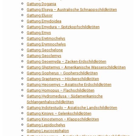
Gattung Dogania
Gattung Elseya – Australische Schnappschildkröten
Gattung Elusor
Gattung Emydoidea
Gattung Emydura – Spitzkopfschildkröten
Gattung Emys
Gattung Eretmochelys
Gattung Erymnochelys
Gattung Geochelone
Gattung Geoclemys
Gattung Geoemyda – Zacken-Erdschildkröten
Gattung Glyptemys – Amerikanische Wasserschildkröten
Gattung Gopherus – Gopherschildkröten
Gattung Graptemys – Höckerschildkröten
Gattung Heosemys – Asiatische Erdschildkröten
Gattung Homopus – Flachschildkröten
Gattung Hydromedusa – Südamerikanische
Schlangenhalsschildkröten
Gattung Indotestudo – Asiatische Landschildkröten
Gattung Kinixys – Gelenkschildkröten
Gattung Kinosternon – Klappschildkröten
Gattung Lepidochelys
Gattung Leucocephalon