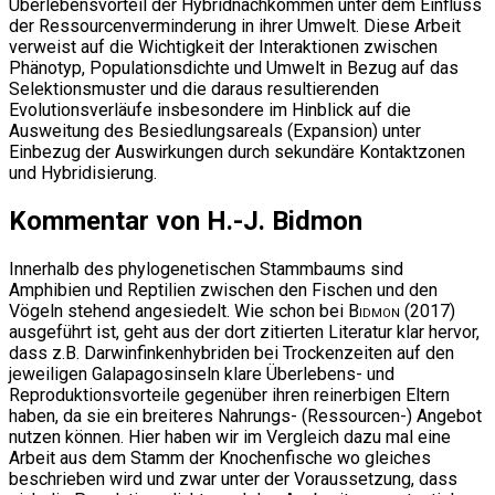
Überlebensvorteil der Hybridnachkommen unter dem Einfluss
der Ressourcenverminderung in ihrer Umwelt. Diese Arbeit
verweist auf die Wichtigkeit der Interaktionen zwischen
Phänotyp, Populationsdichte und Umwelt in Bezug auf das
Selektionsmuster und die daraus resultierenden
Evolutionsverläufe insbesondere im Hinblick auf die
Ausweitung des Besiedlungsareals (Expansion) unter
Einbezug der Auswirkungen durch sekundäre Kontaktzonen
und Hybridisierung.
Kommentar von H.-J. Bidmon
Innerhalb des phylogenetischen Stammbaums sind
Amphibien und Reptilien zwischen den Fischen und den
Vögeln stehend angesiedelt. Wie schon bei
Bidmon
(2017)
ausgeführt ist, geht aus der dort zitierten Literatur klar hervor,
dass z.B. Darwinfinkenhybriden bei Trockenzeiten auf den
jeweiligen Galapagosinseln klare Überlebens- und
Reproduktionsvorteile gegenüber ihren reinerbigen Eltern
haben, da sie ein breiteres Nahrungs- (Ressourcen-) Angebot
nutzen können. Hier haben wir im Vergleich dazu mal eine
Arbeit aus dem Stamm der Knochenfische wo gleiches
beschrieben wird und zwar unter der Voraussetzung, dass