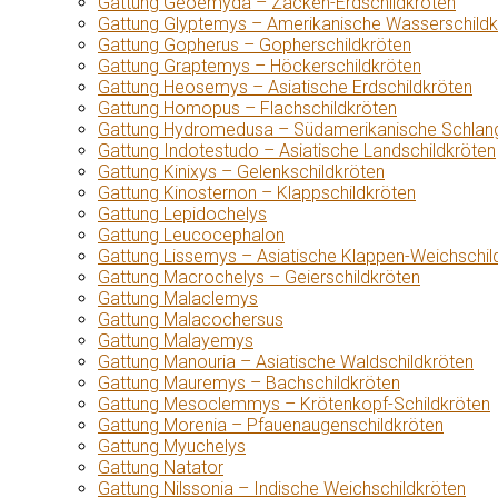
Gattung Geoemyda – Zacken-Erdschildkröten
Gattung Glyptemys – Amerikanische Wasserschildk
Gattung Gopherus – Gopherschildkröten
Gattung Graptemys – Höckerschildkröten
Gattung Heosemys – Asiatische Erdschildkröten
Gattung Homopus – Flachschildkröten
Gattung Hydromedusa – Südamerikanische Schlang
Gattung Indotestudo – Asiatische Landschildkröten
Gattung Kinixys – Gelenkschildkröten
Gattung Kinosternon – Klappschildkröten
Gattung Lepidochelys
Gattung Leucocephalon
Gattung Lissemys – Asiatische Klappen-Weichschil
Gattung Macrochelys – Geierschildkröten
Gattung Malaclemys
Gattung Malacochersus
Gattung Malayemys
Gattung Manouria – Asiatische Waldschildkröten
Gattung Mauremys – Bachschildkröten
Gattung Mesoclemmys – Krötenkopf-Schildkröten
Gattung Morenia – Pfauenaugenschildkröten
Gattung Myuchelys
Gattung Natator
Gattung Nilssonia – Indische Weichschildkröten