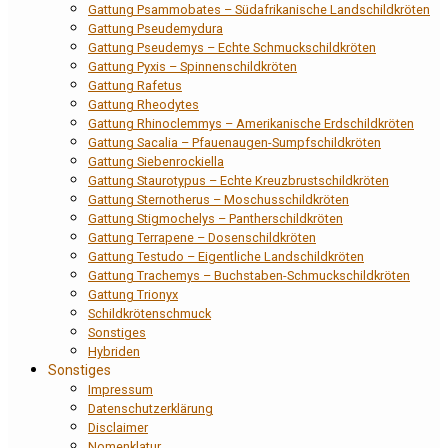
Gattung Psammobates – Südafrikanische Landschildkröten
Gattung Pseudemydura
Gattung Pseudemys – Echte Schmuckschildkröten
Gattung Pyxis – Spinnenschildkröten
Gattung Rafetus
Gattung Rheodytes
Gattung Rhinoclemmys – Amerikanische Erdschildkröten
Gattung Sacalia – Pfauenaugen-Sumpfschildkröten
Gattung Siebenrockiella
Gattung Staurotypus – Echte Kreuzbrustschildkröten
Gattung Sternotherus – Moschusschildkröten
Gattung Stigmochelys – Pantherschildkröten
Gattung Terrapene – Dosenschildkröten
Gattung Testudo – Eigentliche Landschildkröten
Gattung Trachemys – Buchstaben-Schmuckschildkröten
Gattung Trionyx
Schildkrötenschmuck
Sonstiges
Hybriden
Sonstiges
Impressum
Datenschutzerklärung
Disclaimer
Nomenklatur