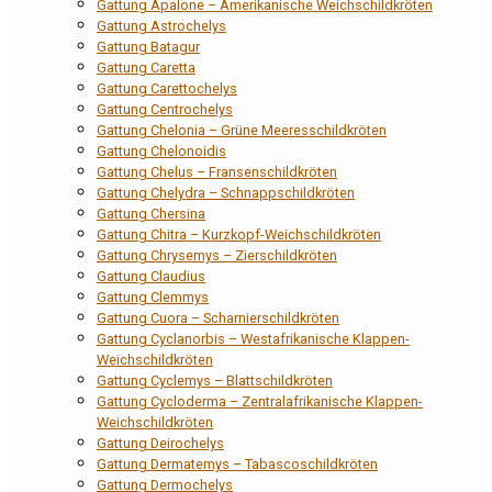
Gattung Apalone – Amerikanische Weichschildkröten
Gattung Astrochelys
Gattung Batagur
Gattung Caretta
Gattung Carettochelys
Gattung Centrochelys
Gattung Chelonia – Grüne Meeresschildkröten
Gattung Chelonoidis
Gattung Chelus – Fransenschildkröten
Gattung Chelydra – Schnappschildkröten
Gattung Chersina
Gattung Chitra – Kurzkopf-Weichschildkröten
Gattung Chrysemys – Zierschildkröten
Gattung Claudius
Gattung Clemmys
Gattung Cuora – Scharnierschildkröten
Gattung Cyclanorbis – Westafrikanische Klappen-
Weichschildkröten
Gattung Cyclemys – Blattschildkröten
Gattung Cycloderma – Zentralafrikanische Klappen-
Weichschildkröten
Gattung Deirochelys
Gattung Dermatemys – Tabascoschildkröten
Gattung Dermochelys