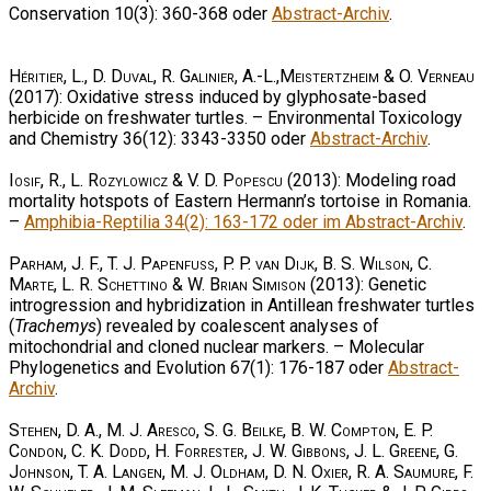
Conservation 10(3): 360-368 oder
Abstract-Archiv
.
Héritier, L., D. Duval, R. Galinier, A.-L.,Meistertzheim & O. Verneau
(2017): Oxidative stress induced by glyphosate-based
herbicide on freshwater turtles. – Environmental Toxicology
and Chemistry 36(12): 3343-3350 oder
Abstract-Archiv
.
Iosif, R., L. Rozylowicz & V. D. Popescu
(2013): Modeling road
mortality hotspots of Eastern Hermann’s tortoise in Romania.
–
Amphibia-Reptilia 34(2): 163-172 oder im Abstract-Archiv
.
Parham, J. F., T. J. Papenfuss, P. P. van Dijk, B. S. Wilson, C.
Marte, L. R. Schettino & W. Brian Simison
(2013): Genetic
introgression and hybridization in Antillean freshwater turtles
(
Trachemys
) revealed by coalescent analyses of
mitochondrial and cloned nuclear markers. – Molecular
Phylogenetics and Evolution 67(1): 176-187 oder
Abstract-
Archiv
.
Stehen, D. A., M. J. Aresco, S. G. Beilke, B. W. Compton, E. P.
Condon, C. K. Dodd, H. Forrester, J. W. Gibbons, J. L. Greene, G.
Johnson, T. A. Langen, M. J. Oldham, D. N. Oxier, R. A. Saumure, F.