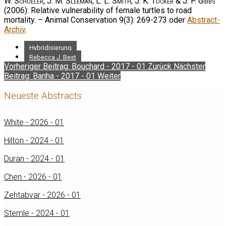
W. Schueler, J. M. Sleeman, L. L. Smith, J. K. Tucker & J. P. Gibbs
(2006): Relative vulnerability of female turtles to road
mortality. – Animal Conservation 9(3): 269-273 oder
Abstract-
Archiv
.
Hybridisierung
Rebecca J. Best
Vorheriger Beitrag: Bouchard - 2017 - 01
Zurück
Nächster
Beitrag: Banha - 2017 - 01
Weiter
Neueste Abstracts
White - 2026 - 01
Hilton - 2024 - 01
Duran - 2024 - 01
Chen - 2026 - 01
Zehtabvar - 2026 - 01
Stemle - 2024 - 01