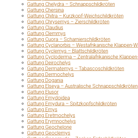
Gattung Chelydra – Schnappschildkröten
Gattung Chersina
Gattung Chitra – Kurzkopf-Weichschildkröten
Gattung Chrysemys – Zierschildkröten
Gattung Claudius
Gattung Clemmys
Gattung Cuora – Scharnierschildkröten
Gattung Cyclanorbis – Westafrikanische Klappen-W
Gattung Cyclemys – Blattschildkröten
Gattung Cycloderma – Zentralafrikanische Klappen
Gattung Deirochelys
Gattung Dermatemys – Tabascoschildkröten
Gattung Dermochelys
Gattung Dogania
Gattung Elseya – Australische Schnappschildkröten
Gattung Elusor
Gattung Emydoidea
Gattung Emydura – Spitzkopfschildkröten
Gattung Emys
Gattung Eretmochelys
Gattung Erymnochelys
Gattung Geochelone
Gattung Geoclemys