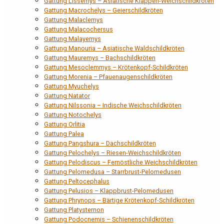
Gattung Lissemys – Asiatische Klappen-Weichschildkröten
Gattung Macrochelys – Geierschildkröten
Gattung Malaclemys
Gattung Malacochersus
Gattung Malayemys
Gattung Manouria – Asiatische Waldschildkröten
Gattung Mauremys – Bachschildkröten
Gattung Mesoclemmys – Krötenkopf-Schildkröten
Gattung Morenia – Pfauenaugenschildkröten
Gattung Myuchelys
Gattung Natator
Gattung Nilssonia – Indische Weichschildkröten
Gattung Notochelys
Gattung Orlitia
Gattung Palea
Gattung Pangshura – Dachschildkröten
Gattung Pelochelys – Riesen-Weichschildkröten
Gattung Pelodiscus – Fernöstliche Weichschildkröten
Gattung Pelomedusa – Starrbrust-Pelomedusen
Gattung Peltocephalus
Gattung Pelusios – Klappbrust-Pelomedusen
Gattung Phrynops – Bärtige Krötenkopf-Schildkröten
Gattung Platysternon
Gattung Podocnemis – Schienenschildkröten