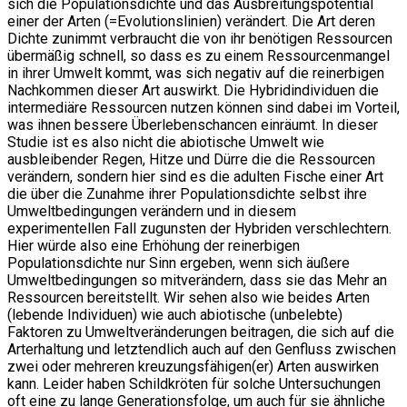
sich die Populationsdichte und das Ausbreitungspotential
einer der Arten (=Evolutionslinien) verändert. Die Art deren
Dichte zunimmt verbraucht die von ihr benötigen Ressourcen
übermäßig schnell, so dass es zu einem Ressourcenmangel
in ihrer Umwelt kommt, was sich negativ auf die reinerbigen
Nachkommen dieser Art auswirkt. Die Hybridindividuen die
intermediäre Ressourcen nutzen können sind dabei im Vorteil,
was ihnen bessere Überlebenschancen einräumt. In dieser
Studie ist es also nicht die abiotische Umwelt wie
ausbleibender Regen, Hitze und Dürre die die Ressourcen
verändern, sondern hier sind es die adulten Fische einer Art
die über die Zunahme ihrer Populationsdichte selbst ihre
Umweltbedingungen verändern und in diesem
experimentellen Fall zugunsten der Hybriden verschlechtern.
Hier würde also eine Erhöhung der reinerbigen
Populationsdichte nur Sinn ergeben, wenn sich äußere
Umweltbedingungen so mitverändern, dass sie das Mehr an
Ressourcen bereitstellt. Wir sehen also wie beides Arten
(lebende Individuen) wie auch abiotische (unbelebte)
Faktoren zu Umweltveränderungen beitragen, die sich auf die
Arterhaltung und letztendlich auch auf den Genfluss zwischen
zwei oder mehreren kreuzungsfähigen(er) Arten auswirken
kann. Leider haben Schildkröten für solche Untersuchungen
oft eine zu lange Generationsfolge, um auch für sie ähnliche