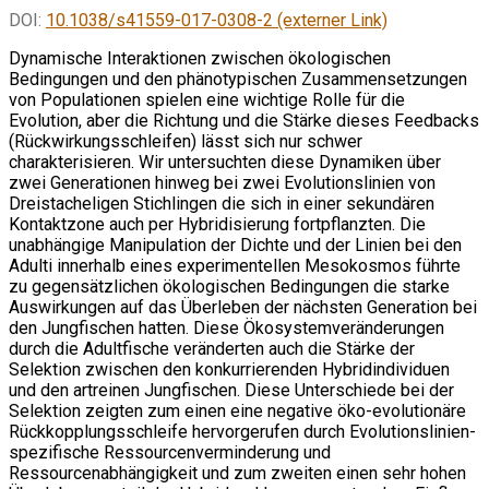
DOI:
10.1038/s41559-017-0308-2 (externer Link)
Dynamische Interaktionen zwischen ökologischen
Bedingungen und den phänotypischen Zusammensetzungen
von Populationen spielen eine wichtige Rolle für die
Evolution, aber die Richtung und die Stärke dieses Feedbacks
(Rückwirkungsschleifen) lässt sich nur schwer
charakterisieren. Wir untersuchten diese Dynamiken über
zwei Generationen hinweg bei zwei Evolutionslinien von
Dreistacheligen Stichlingen die sich in einer sekundären
Kontaktzone auch per Hybridisierung fortpflanzten. Die
unabhängige Manipulation der Dichte und der Linien bei den
Adulti innerhalb eines experimentellen Mesokosmos führte
zu gegensätzlichen ökologischen Bedingungen die starke
Auswirkungen auf das Überleben der nächsten Generation bei
den Jungfischen hatten. Diese Ökosystemveränderungen
durch die Adultfische veränderten auch die Stärke der
Selektion zwischen den konkurrierenden Hybridindividuen
und den artreinen Jungfischen. Diese Unterschiede bei der
Selektion zeigten zum einen eine negative öko-evolutionäre
Rückkopplungsschleife hervorgerufen durch Evolutionslinien-
spezifische Ressourcenverminderung und
Ressourcenabhängigkeit und zum zweiten einen sehr hohen