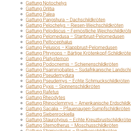
Gattung Notochelys
Gattung Orlitia
Gattung Palea
Gattung Pangshura – Dachschildkröten
Gattung Pelochelys – Riesen-Weichschildkröten
Gattung Pelodiscus – Fernöstliche Weichschildkröt
Gattung Pelomedusa – Starrbrust-Pelomedusen
Gattung Peltocephalus
Gattung Pelusios – Klappbrust-Pelomedusen
Gattung Phrynops – Bärtige Krötenkopf-Schildkröt
Gattung Platysternon
Gattung Podocnemis – Schienenschildkröten
Gattung Psammobates – Südafrikanische Landschi
Gattung Pseudemydura
Gattung Pseudemys – Echte Schmuckschildkröten
Gattung Pyxis – Spinnenschildkröten
Gattung Rafetus
Gattung Rheodytes
Gattung Rhinoclemmys – Amerikanische Erdschildk
Gattung Sacalia – Pfauenaugen-Sumpfschildkröten
Gattung Siebenrockiella
Gattung Staurotypus – Echte Kreuzbrustschildkröte
Gattung Sternotherus – Moschusschildkröten
Gattung Stigmochelys – Pantherschildkröten