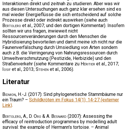
Interaktionen direkt und zeitnah zu studieren. Aber was wir
aus diesen Untersuchungen auch ganz klar ersehen sind es
mal wieder Energieflüsse die sich entscheidend auf solche
Prozesse direkt oder indirekt auswirken (siehe auch
Bertolero
et al., 2007; und den dortigen Kommentar). Insofern
sollten wir uns fragen, inwieweit nicht
Ressourcenveränderungen durch den Menschen die
Hybridisierung bevorteilen und damit meine ich nicht nur die
Faunenverfälschung durch Umsiedlung von Arten sondern
auch z.B. die Verringerung von Nahrungsressourcen durch
Umweltverschmutzung (Pestizide, Herbizide) und den
Straßenverkehr (siehe Kommentare zu
Héritier
et al., 2017;
Iosif
et al., 2013;
Stehen
et al., 2006).
Literatur
Bidmon, H.-J.
(2017): Sind phylogenetische Stammbäume nur
ein Traum? –
Schildkröten im Fokus 14(1): 14-27 (externer
Link)
.
Bertolero, A., D. Oro & A. Besnard
(2007): Assessing the
efficacy of reintroduction programmes by modelling adult
survival: the example of Hermann's tortoise. – Animal