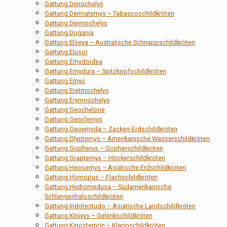
Gattung Deirochelys
Gattung Dermatemys – Tabascoschildkröten
Gattung Dermochelys
Gattung Dogania
Gattung Elseya – Australische Schnappschildkröten
Gattung Elusor
Gattung Emydoidea
Gattung Emydura – Spitzkopfschildkröten
Gattung Emys
Gattung Eretmochelys
Gattung Erymnochelys
Gattung Geochelone
Gattung Geoclemys
Gattung Geoemyda – Zacken-Erdschildkröten
Gattung Glyptemys – Amerikanische Wasserschildkröten
Gattung Gopherus – Gopherschildkröten
Gattung Graptemys – Höckerschildkröten
Gattung Heosemys – Asiatische Erdschildkröten
Gattung Homopus – Flachschildkröten
Gattung Hydromedusa – Südamerikanische
Schlangenhalsschildkröten
Gattung Indotestudo – Asiatische Landschildkröten
Gattung Kinixys – Gelenkschildkröten
Gattung Kinosternon – Klappschildkröten