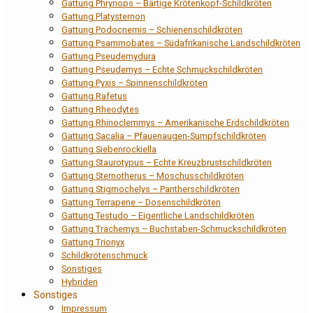
Gattung Phrynops – Bärtige Krötenkopf-Schildkröten
Gattung Platysternon
Gattung Podocnemis – Schienenschildkröten
Gattung Psammobates – Südafrikanische Landschildkröten
Gattung Pseudemydura
Gattung Pseudemys – Echte Schmuckschildkröten
Gattung Pyxis – Spinnenschildkröten
Gattung Rafetus
Gattung Rheodytes
Gattung Rhinoclemmys – Amerikanische Erdschildkröten
Gattung Sacalia – Pfauenaugen-Sumpfschildkröten
Gattung Siebenrockiella
Gattung Staurotypus – Echte Kreuzbrustschildkröten
Gattung Sternotherus – Moschusschildkröten
Gattung Stigmochelys – Pantherschildkröten
Gattung Terrapene – Dosenschildkröten
Gattung Testudo – Eigentliche Landschildkröten
Gattung Trachemys – Buchstaben-Schmuckschildkröten
Gattung Trionyx
Schildkrötenschmuck
Sonstiges
Hybriden
Sonstiges
Impressum