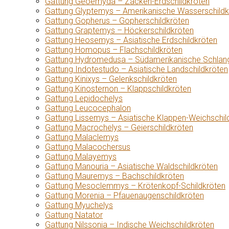
Gattung Geoemyda – Zacken-Erdschildkröten
Gattung Glyptemys – Amerikanische Wasserschildk
Gattung Gopherus – Gopherschildkröten
Gattung Graptemys – Höckerschildkröten
Gattung Heosemys – Asiatische Erdschildkröten
Gattung Homopus – Flachschildkröten
Gattung Hydromedusa – Südamerikanische Schlang
Gattung Indotestudo – Asiatische Landschildkröten
Gattung Kinixys – Gelenkschildkröten
Gattung Kinosternon – Klappschildkröten
Gattung Lepidochelys
Gattung Leucocephalon
Gattung Lissemys – Asiatische Klappen-Weichschil
Gattung Macrochelys – Geierschildkröten
Gattung Malaclemys
Gattung Malacochersus
Gattung Malayemys
Gattung Manouria – Asiatische Waldschildkröten
Gattung Mauremys – Bachschildkröten
Gattung Mesoclemmys – Krötenkopf-Schildkröten
Gattung Morenia – Pfauenaugenschildkröten
Gattung Myuchelys
Gattung Natator
Gattung Nilssonia – Indische Weichschildkröten