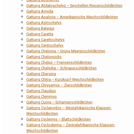
Gattung Aldabrachelys – Seychellen-Riesenschildkröten
Gattung Amyda
Gattung Apalone – Amerikanische Weichschildkröten
Gattung Astrochelys
Gattung Batagur
Gattung Caretta
Gattung Carettochelys
Gattung Centrochelys
Gattung Chelonia – Grüne Meeresschildkröten
Gattung Chelonoidis
Gattung Chelus – Fransenschildkröten
Gattung Chelydra – Schnappschildkröten
Gattung Chersina
Gattung Chitra – Kurzkopf-Weichschildkröten
Gattung Chrysemys – Zierschildkröten
Gattung Claudius
Gattung Clemmys
Gattung Cuora – Scharnierschildkröten
Gattung Cyclanorbis – Westafrikanische Klappen-
Weichschildkröten
Gattung Cyclemys – Blattschildkröten
Gattung Cycloderma – Zentralafrikanische Klappen-
Weichschildkröten