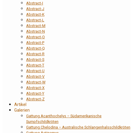
Abstract-I
Abstract-J
Abstract-K
Abstract-L
Abstract-M
Abstract-N
Abstract-O
Abstract-P
Abstract-Q
Abstract-R
Abstract-S
Abstract-T
Abstract-U
Abstract-V
Abstract-W
Abstract-X
Abstract-Y
Abstract-Z
Artikel
Galerien
Gattung Acanthochelys – Südamerikanische
Sumpfschildkröten
Gattung Chelodina – Australische Schlangenhalsschildkröten
Gattung Actinemys