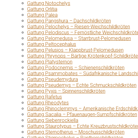
Gattung Notochelys
Gattung Orlitia
Gattung Palea
Gattung Pangshura – Dachschildkröten
Gattung Pelochelys – Riesen-Weichschildkröten
Gattung Pelodiscus – Fernöstliche Weichschildkröt
Gattung Pelomedusa – Starrbrust-Pelomedusen
Gattung Peltocephalus
Gattung Pelusios – Klappbrust-Pelomedusen
Gattung Phrynops – Bärtige Krötenkopf-Schildkröt
Gattung Platysternon
Gattung Podocnemis – Schienenschildkröten
Gattung Psammobates – Südafrikanische Landschi
Gattung Pseudemydura
Gattung Pseudemys – Echte Schmuckschildkröten
Gattung Pyxis – Spinnenschildkröten
Gattung Rafetus
Gattung Rheodytes
Gattung Rhinoclemmys – Amerikanische Erdschildk
Gattung Sacalia – Pfauenaugen-Sumpfschildkröten
Gattung Siebenrockiella
Gattung Staurotypus – Echte Kreuzbrustschildkröte
Gattung Sternotherus – Moschusschildkröten
Gattung Stigmochelys – Pantherschildkröten