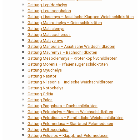
Gattung Lepidochelys
Gattung Leucocephalon
Gattung Lissemys – Asiatische Klappen-Weichschildkröten
Gattung Macrochelys – Geierschildkröten
Gattung Malaclemys
Gattung Malacochersus
Gattung Malayemys
Gattung Manouria – Asiatische Waldschildkröten
Gattung Mauremys – Bachschildkröten
Gattung Mesoclemmys – Krötenkopf-Schildkröten
Gattung Morenia – Pfauenaugenschildkröten
Gattung Myuchelys
Gattung Natator
Gattung Nilssonia – Indische Weichschildkröten
Gattung Notochelys
Gattung Orlitia
Gattung Palea
Gattung Pangshura – Dachschildkröten
Gattung Pelochelys – Riesen-Weichschildkröten
Gattung Pelodiscus – Fernöstliche Weichschildkröten
Gattung Pelomedusa – Starrbrust-Pelomedusen
Gattung Peltocephalus
Gattung Pelusios – Klappbrust-Pelomedusen