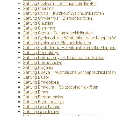
Gattung Chelydra – Schnappschildkröten
Gattung Chersina
Gattung Chitra – Kurzkopf-Weichschildkröten
Gattung Chrysemys – Zierschildkröten
Gattung Claudius
Gattung Clemmys
Gattung Cuora – Scharnierschildkröten
Gattung Cyclanorbis – Westafrikanische Klappen-W
Gattung Cyclemys – Blattschildkröten
Gattung Cycloderma – Zentralafrikanische Klappen
Gattung Deirochelys
Gattung Dermatemys – Tabascoschildkröten
Gattung Dermochelys
Gattung Dogania
Gattung Elseya – Australische Schnappschildkröten
Gattung Elusor
Gattung Emydoidea
Gattung Emydura – Spitzkopfschildkröten
Gattung Emys
Gattung Eretmochelys
Gattung Erymnochelys
Gattung Geochelone
Gattung Geoclemys