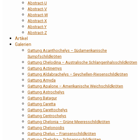
Abstract-U
Abstract-V
Abstract-W
Abstract-X
Abstract-Y
Abstract-Z
Artikel
Galerien
Gattung Acanthochelys – Südamerikanische
Sumpfschildkröten
Gattung Chelodina – Australische Schlangenhalsschildkröten
Gattung Actinemys
Gattung Aldabrachelys – Seychellen-Riesenschildkröten
Gattung Amyda
Gattung Apalone – Amerikanische Weichschildkröten
Gattung Astrochelys
Gattung Batagur
Gattung Caretta
Gattung Carettochelys
Gattung Centrochelys
Gattung Chelonia – Grüne Meeresschildkröten
Gattung Chelonoidis
Gattung Chelus – Fransenschildkröten
Gattung Chelydra – Schnappschildkröten