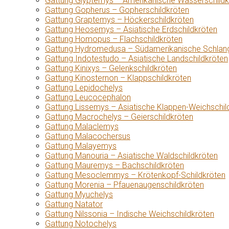
Gattung Glyptemys – Amerikanische Wasserschildk
Gattung Gopherus – Gopherschildkröten
Gattung Graptemys – Höckerschildkröten
Gattung Heosemys – Asiatische Erdschildkröten
Gattung Homopus – Flachschildkröten
Gattung Hydromedusa – Südamerikanische Schlang
Gattung Indotestudo – Asiatische Landschildkröten
Gattung Kinixys – Gelenkschildkröten
Gattung Kinosternon – Klappschildkröten
Gattung Lepidochelys
Gattung Leucocephalon
Gattung Lissemys – Asiatische Klappen-Weichschil
Gattung Macrochelys – Geierschildkröten
Gattung Malaclemys
Gattung Malacochersus
Gattung Malayemys
Gattung Manouria – Asiatische Waldschildkröten
Gattung Mauremys – Bachschildkröten
Gattung Mesoclemmys – Krötenkopf-Schildkröten
Gattung Morenia – Pfauenaugenschildkröten
Gattung Myuchelys
Gattung Natator
Gattung Nilssonia – Indische Weichschildkröten
Gattung Notochelys