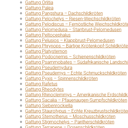
Gattung Orlitia
Gattung Palea
Gattung Pangshura – Dachschildkröten
Gattung Pelochelys – Riesen-Weichschildkröten
Gattung Pelodiscus – Fernöstliche Weichschildkröt
Gattung Pelomedusa – Starrbrust-Pelomedusen
Gattung Peltocephalus
Gattung Pelusios – Klappbrust-Pelomedusen
Gattung Phrynops – Bärtige Krötenkopf-Schildkröt
Gattung Platysternon
Gattung Podocnemis – Schienenschildkröten
Gattung Psammobates – Südafrikanische Landschi
Gattung Pseudemydura
Gattung Pseudemys – Echte Schmuckschildkröten
Gattung Pyxis – Spinnenschildkröten
Gattung Rafetus
Gattung Rheodytes
Gattung Rhinoclemmys – Amerikanische Erdschildk
Gattung Sacalia – Pfauenaugen-Sumpfschildkröten
Gattung Siebenrockiella
Gattung Staurotypus – Echte Kreuzbrustschildkröte
Gattung Sternotherus – Moschusschildkröten
Gattung Stigmochelys – Pantherschildkröten
Gattung Terrapene – Dosenschildkröten