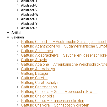
Abstract-T
Abstract-U
Abstract-V
Abstract-W
Abstract-X
Abstract-Y
Abstract-Z
Artikel
Galerien
Gattung Chelodina – Australische Schlangenhalssch
Gattung Acanthochelys – Südamerikanische Sumpf
Gattung Actinemys
Gattung Aldabrachelys – Seychellen-Riesenschildkr
Gattung Amyda
Gattung Apalone – Amerikanische Weichschildkröt
Gattung Astrochelys
Gattung Batagur
Gattung Caretta
Gattung Carettochelys
Gattung Centrochelys
Gattung Chelonia – Grüne Meeresschildkröten
Gattung Chelonoidis
Gattung Chelus – Fransenschildkröten
Gattung Chelydra – Schnappschildkröten