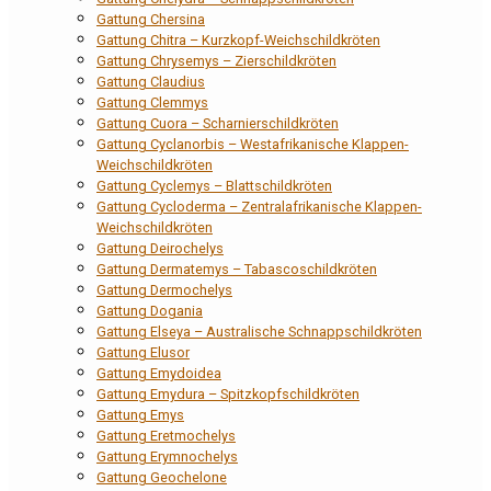
Gattung Chersina
Gattung Chitra – Kurzkopf-Weichschildkröten
Gattung Chrysemys – Zierschildkröten
Gattung Claudius
Gattung Clemmys
Gattung Cuora – Scharnierschildkröten
Gattung Cyclanorbis – Westafrikanische Klappen-
Weichschildkröten
Gattung Cyclemys – Blattschildkröten
Gattung Cycloderma – Zentralafrikanische Klappen-
Weichschildkröten
Gattung Deirochelys
Gattung Dermatemys – Tabascoschildkröten
Gattung Dermochelys
Gattung Dogania
Gattung Elseya – Australische Schnappschildkröten
Gattung Elusor
Gattung Emydoidea
Gattung Emydura – Spitzkopfschildkröten
Gattung Emys
Gattung Eretmochelys
Gattung Erymnochelys
Gattung Geochelone