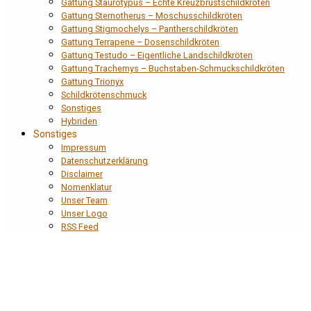
Gattung Staurotypus – Echte Kreuzbrustschildkröten
Gattung Sternotherus – Moschusschildkröten
Gattung Stigmochelys – Pantherschildkröten
Gattung Terrapene – Dosenschildkröten
Gattung Testudo – Eigentliche Landschildkröten
Gattung Trachemys – Buchstaben-Schmuckschildkröten
Gattung Trionyx
Schildkrötenschmuck
Sonstiges
Hybriden
Sonstiges
Impressum
Datenschutzerklärung
Disclaimer
Nomenklatur
Unser Team
Unser Logo
RSS Feed