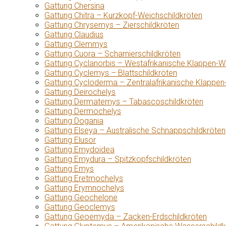
Gattung Chersina
Gattung Chitra – Kurzkopf-Weichschildkröten
Gattung Chrysemys – Zierschildkröten
Gattung Claudius
Gattung Clemmys
Gattung Cuora – Scharnierschildkröten
Gattung Cyclanorbis – Westafrikanische Klappen-W
Gattung Cyclemys – Blattschildkröten
Gattung Cycloderma – Zentralafrikanische Klappen
Gattung Deirochelys
Gattung Dermatemys – Tabascoschildkröten
Gattung Dermochelys
Gattung Dogania
Gattung Elseya – Australische Schnappschildkröten
Gattung Elusor
Gattung Emydoidea
Gattung Emydura – Spitzkopfschildkröten
Gattung Emys
Gattung Eretmochelys
Gattung Erymnochelys
Gattung Geochelone
Gattung Geoclemys
Gattung Geoemyda – Zacken-Erdschildkröten