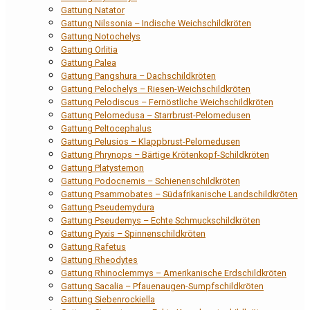
Gattung Natator
Gattung Nilssonia – Indische Weichschildkröten
Gattung Notochelys
Gattung Orlitia
Gattung Palea
Gattung Pangshura – Dachschildkröten
Gattung Pelochelys – Riesen-Weichschildkröten
Gattung Pelodiscus – Fernöstliche Weichschildkröten
Gattung Pelomedusa – Starrbrust-Pelomedusen
Gattung Peltocephalus
Gattung Pelusios – Klappbrust-Pelomedusen
Gattung Phrynops – Bärtige Krötenkopf-Schildkröten
Gattung Platysternon
Gattung Podocnemis – Schienenschildkröten
Gattung Psammobates – Südafrikanische Landschildkröten
Gattung Pseudemydura
Gattung Pseudemys – Echte Schmuckschildkröten
Gattung Pyxis – Spinnenschildkröten
Gattung Rafetus
Gattung Rheodytes
Gattung Rhinoclemmys – Amerikanische Erdschildkröten
Gattung Sacalia – Pfauenaugen-Sumpfschildkröten
Gattung Siebenrockiella