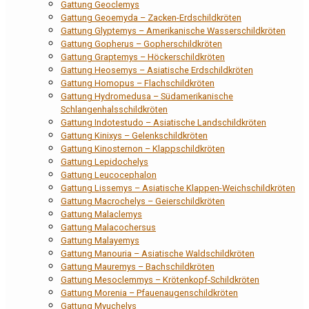
Gattung Geoclemys
Gattung Geoemyda – Zacken-Erdschildkröten
Gattung Glyptemys – Amerikanische Wasserschildkröten
Gattung Gopherus – Gopherschildkröten
Gattung Graptemys – Höckerschildkröten
Gattung Heosemys – Asiatische Erdschildkröten
Gattung Homopus – Flachschildkröten
Gattung Hydromedusa – Südamerikanische
Schlangenhalsschildkröten
Gattung Indotestudo – Asiatische Landschildkröten
Gattung Kinixys – Gelenkschildkröten
Gattung Kinosternon – Klappschildkröten
Gattung Lepidochelys
Gattung Leucocephalon
Gattung Lissemys – Asiatische Klappen-Weichschildkröten
Gattung Macrochelys – Geierschildkröten
Gattung Malaclemys
Gattung Malacochersus
Gattung Malayemys
Gattung Manouria – Asiatische Waldschildkröten
Gattung Mauremys – Bachschildkröten
Gattung Mesoclemmys – Krötenkopf-Schildkröten
Gattung Morenia – Pfauenaugenschildkröten
Gattung Myuchelys