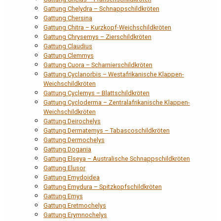
Gattung Chelydra – Schnappschildkröten
Gattung Chersina
Gattung Chitra – Kurzkopf-Weichschildkröten
Gattung Chrysemys – Zierschildkröten
Gattung Claudius
Gattung Clemmys
Gattung Cuora – Scharnierschildkröten
Gattung Cyclanorbis – Westafrikanische Klappen-
Weichschildkröten
Gattung Cyclemys – Blattschildkröten
Gattung Cycloderma – Zentralafrikanische Klappen-
Weichschildkröten
Gattung Deirochelys
Gattung Dermatemys – Tabascoschildkröten
Gattung Dermochelys
Gattung Dogania
Gattung Elseya – Australische Schnappschildkröten
Gattung Elusor
Gattung Emydoidea
Gattung Emydura – Spitzkopfschildkröten
Gattung Emys
Gattung Eretmochelys
Gattung Erymnochelys