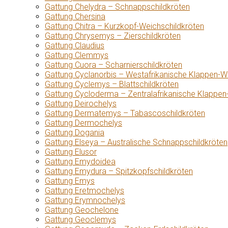
Gattung Chelydra – Schnappschildkröten
Gattung Chersina
Gattung Chitra – Kurzkopf-Weichschildkröten
Gattung Chrysemys – Zierschildkröten
Gattung Claudius
Gattung Clemmys
Gattung Cuora – Scharnierschildkröten
Gattung Cyclanorbis – Westafrikanische Klappen-W
Gattung Cyclemys – Blattschildkröten
Gattung Cycloderma – Zentralafrikanische Klappen
Gattung Deirochelys
Gattung Dermatemys – Tabascoschildkröten
Gattung Dermochelys
Gattung Dogania
Gattung Elseya – Australische Schnappschildkröten
Gattung Elusor
Gattung Emydoidea
Gattung Emydura – Spitzkopfschildkröten
Gattung Emys
Gattung Eretmochelys
Gattung Erymnochelys
Gattung Geochelone
Gattung Geoclemys