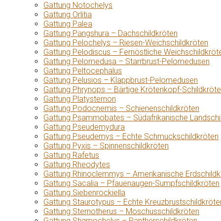
Gattung Notochelys
Gattung Orlitia
Gattung Palea
Gattung Pangshura – Dachschildkröten
Gattung Pelochelys – Riesen-Weichschildkröten
Gattung Pelodiscus – Fernöstliche Weichschildkröt
Gattung Pelomedusa – Starrbrust-Pelomedusen
Gattung Peltocephalus
Gattung Pelusios – Klappbrust-Pelomedusen
Gattung Phrynops – Bärtige Krötenkopf-Schildkröt
Gattung Platysternon
Gattung Podocnemis – Schienenschildkröten
Gattung Psammobates – Südafrikanische Landschi
Gattung Pseudemydura
Gattung Pseudemys – Echte Schmuckschildkröten
Gattung Pyxis – Spinnenschildkröten
Gattung Rafetus
Gattung Rheodytes
Gattung Rhinoclemmys – Amerikanische Erdschildk
Gattung Sacalia – Pfauenaugen-Sumpfschildkröten
Gattung Siebenrockiella
Gattung Staurotypus – Echte Kreuzbrustschildkröte
Gattung Sternotherus – Moschusschildkröten
Gattung Stigmochelys – Pantherschildkröten