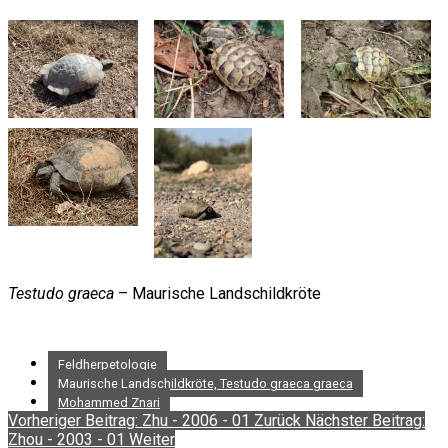
Testudo graeca
– Maurische Landschildkröte
Feldherpetologie
Maurische Landschildkröte, Testudo graeca graeca
Mohammed Znari
Vorheriger Beitrag: Zhu - 2006 - 01
Zurück
Nächster Beitrag:
Zhou - 2003 - 01
Weiter