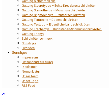
Gattung Siebenrockiella
Gattung Staurotypus – Echte Kreuzbrustschildkröten
Gattung Sternotherus – Moschusschildkröten
Gattung Stigmochelys – Pantherschildkröten
Gattung Terrapene – Dosenschildkröten
Gattung Testudo – Eigentliche Landschildkröten
Gattung Trachemys – Buchstaben-Schmuckschildkröten
Gattung Trionyx
Schildkrötenschmuck
Sonstiges
Hybriden
Sonstiges
Impressum
Datenschutzerklärung
Disclaimer
Nomenklatur
Unser Team
Unser Logo
RSS Feed