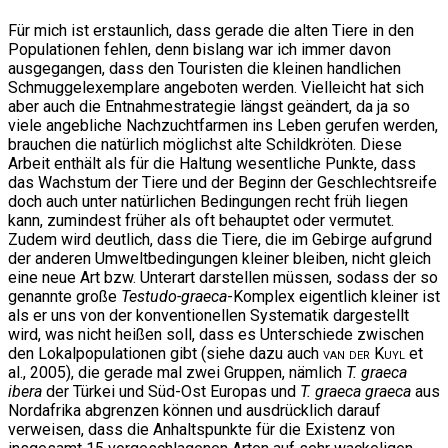
Für mich ist erstaunlich, dass gerade die alten Tiere in den
Populationen fehlen, denn bislang war ich immer davon
ausgegangen, dass den Touristen die kleinen handlichen
Schmuggelexemplare angeboten werden. Vielleicht hat sich
aber auch die Entnahmestrategie längst geändert, da ja so
viele angebliche Nachzuchtfarmen ins Leben gerufen werden,
brauchen die natürlich möglichst alte Schildkröten. Diese
Arbeit enthält als für die Haltung wesentliche Punkte, dass
das Wachstum der Tiere und der Beginn der Geschlechtsreife
doch auch unter natürlichen Bedingungen recht früh liegen
kann, zumindest früher als oft behauptet oder vermutet.
Zudem wird deutlich, dass die Tiere, die im Gebirge aufgrund
der anderen Umweltbedingungen kleiner bleiben, nicht gleich
eine neue Art bzw. Unterart darstellen müssen, sodass der so
genannte große
Testudo-graeca
-Komplex eigentlich kleiner ist
als er uns von der konventionellen Systematik dargestellt
wird, was nicht heißen soll, dass es Unterschiede zwischen
den Lokalpopulationen gibt (siehe dazu auch
van der Kuyl
et
al., 2005), die gerade mal zwei Gruppen, nämlich
T. graeca
ibera
der Türkei und Süd-Ost Europas und
T. graeca graeca
aus
Nordafrika abgrenzen können und ausdrücklich darauf
verweisen, dass die Anhaltspunkte für die Existenz von