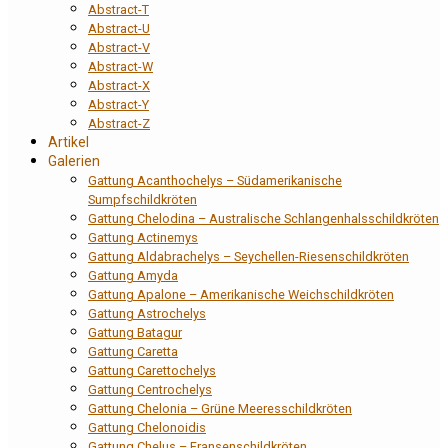
Abstract-T
Abstract-U
Abstract-V
Abstract-W
Abstract-X
Abstract-Y
Abstract-Z
Artikel
Galerien
Gattung Acanthochelys – Südamerikanische
Sumpfschildkröten
Gattung Chelodina – Australische Schlangenhalsschildkröten
Gattung Actinemys
Gattung Aldabrachelys – Seychellen-Riesenschildkröten
Gattung Amyda
Gattung Apalone – Amerikanische Weichschildkröten
Gattung Astrochelys
Gattung Batagur
Gattung Caretta
Gattung Carettochelys
Gattung Centrochelys
Gattung Chelonia – Grüne Meeresschildkröten
Gattung Chelonoidis
Gattung Chelus – Fransenschildkröten