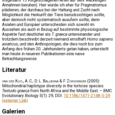
insgesamt 15 vorgeschlagenen Arten auf sehr wackeligen
Annahmen beruhen). Hier würde ich eher für Pragmatismus
plädieren, der durchaus bei der Haltung und Zucht nach
Möglichkeit die Herkunft der Tiere berücksichtigen sollte,
aber dennoch nicht systematisch ausufern sollte, denn
Asiaten und Europäer unterscheiden sich sowohl im
Aussehen als auch in Bezug auf bestimmte physiologische
Aspekte fast deutlicher als
T. graeca
untereinander und
trotzdem beschreibt derzeit niemand ernsthaft
Homo sapiens
asiaticus
, und den Anthropologen, die dies noch bis zum
Anfang des frühen 20. Jahrhunderts getan haben, unterstellt
man heute in neueren Publikationen eine naive
Betrachtungsweise.
Literatur
van der Kuyl, A. C., D. L. Ballasina & F. Zorgdrager
(2005):
Mitochondrial haplotype diversity in the tortoise species
Testudo graeca
from North Africa and the Middle East. – BMC
Evolutionary Biology 5(1): 29; DOI:
10.1186/1471-2148-5-29
(externer Link)
Galerien