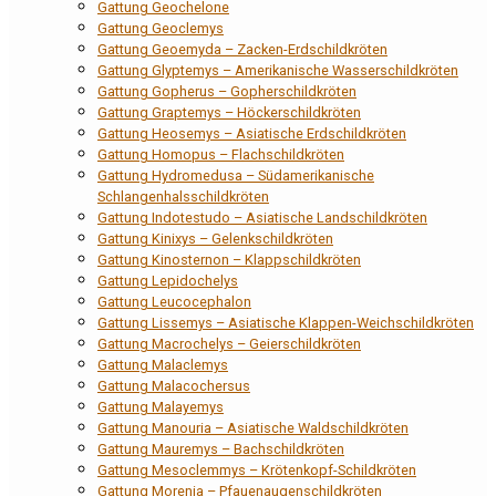
Gattung Geochelone
Gattung Geoclemys
Gattung Geoemyda – Zacken-Erdschildkröten
Gattung Glyptemys – Amerikanische Wasserschildkröten
Gattung Gopherus – Gopherschildkröten
Gattung Graptemys – Höckerschildkröten
Gattung Heosemys – Asiatische Erdschildkröten
Gattung Homopus – Flachschildkröten
Gattung Hydromedusa – Südamerikanische
Schlangenhalsschildkröten
Gattung Indotestudo – Asiatische Landschildkröten
Gattung Kinixys – Gelenkschildkröten
Gattung Kinosternon – Klappschildkröten
Gattung Lepidochelys
Gattung Leucocephalon
Gattung Lissemys – Asiatische Klappen-Weichschildkröten
Gattung Macrochelys – Geierschildkröten
Gattung Malaclemys
Gattung Malacochersus
Gattung Malayemys
Gattung Manouria – Asiatische Waldschildkröten
Gattung Mauremys – Bachschildkröten
Gattung Mesoclemmys – Krötenkopf-Schildkröten
Gattung Morenia – Pfauenaugenschildkröten