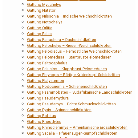
Gattung Myuchelys
Gattung Natator
Gattung Nilssonia – Indische Weichschildkröten
Gattung Notochelys
Gattung Orlitia
Gattung Palea
Gattung Pangshura – Dachschildkröten
Gattung Pelochelys – Riesen-Weichschildkröten
Gattung Pelodiscus – Fernöstliche Weichschildkröten
Gattung Pelomedusa – Starrbrust-Pelomedusen
Gattung Peltocephalus
Gattung Pelusios – Klappbrust-Pelomedusen
Gattung Phrynops – Bärtige Krötenkopf-Schildkröten
Gattung Platysternon
Gattung Podocnemis – Schienenschildkröten
Gattung Psammobates – Südafrikanische Landschildkröten
Gattung Pseudemydura
Gattung Pseudemys – Echte Schmuckschildkröten
Gattung Pyxis – Spinnenschildkröten
Gattung Rafetus
Gattung Rheodytes
Gattung Rhinoclemmys – Amerikanische Erdschildkröten
Gattung Sacalia – Pfauenaugen-Sumpfschildkröten