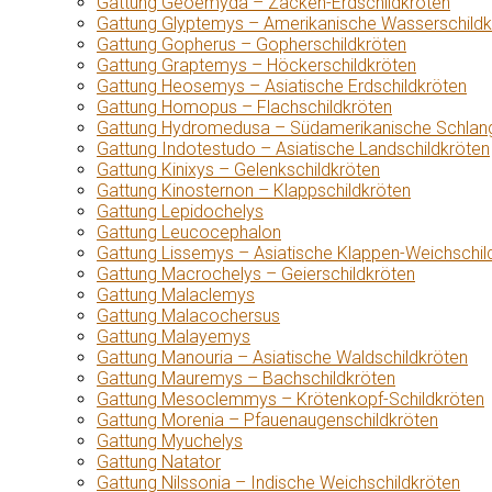
Gattung Geoemyda – Zacken-Erdschildkröten
Gattung Glyptemys – Amerikanische Wasserschildk
Gattung Gopherus – Gopherschildkröten
Gattung Graptemys – Höckerschildkröten
Gattung Heosemys – Asiatische Erdschildkröten
Gattung Homopus – Flachschildkröten
Gattung Hydromedusa – Südamerikanische Schlang
Gattung Indotestudo – Asiatische Landschildkröten
Gattung Kinixys – Gelenkschildkröten
Gattung Kinosternon – Klappschildkröten
Gattung Lepidochelys
Gattung Leucocephalon
Gattung Lissemys – Asiatische Klappen-Weichschil
Gattung Macrochelys – Geierschildkröten
Gattung Malaclemys
Gattung Malacochersus
Gattung Malayemys
Gattung Manouria – Asiatische Waldschildkröten
Gattung Mauremys – Bachschildkröten
Gattung Mesoclemmys – Krötenkopf-Schildkröten
Gattung Morenia – Pfauenaugenschildkröten
Gattung Myuchelys
Gattung Natator
Gattung Nilssonia – Indische Weichschildkröten