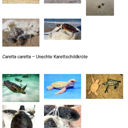
Caretta caretta
– Unechte Karettschildkröte