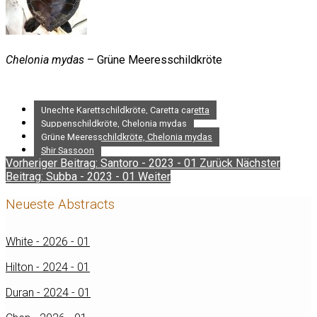
Chelonia mydas
– Grüne Meeresschildkröte
Unechte Karettschildkröte, Caretta caretta
Suppenschildkröte, Chelonia mydas
Grüne Meeresschildkröte, Chelonia mydas
Shir Sassoon
Vorheriger Beitrag: Santoro - 2023 - 01
Zurück
Nächster
Beitrag: Subba - 2023 - 01
Weiter
Neueste Abstracts
White - 2026 - 01
Hilton - 2024 - 01
Duran - 2024 - 01