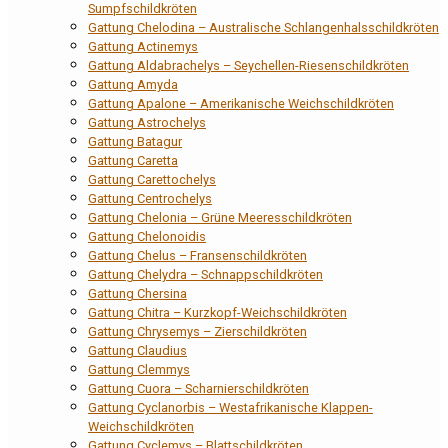
Sumpfschildkröten
Gattung Chelodina – Australische Schlangenhalsschildkröten
Gattung Actinemys
Gattung Aldabrachelys – Seychellen-Riesenschildkröten
Gattung Amyda
Gattung Apalone – Amerikanische Weichschildkröten
Gattung Astrochelys
Gattung Batagur
Gattung Caretta
Gattung Carettochelys
Gattung Centrochelys
Gattung Chelonia – Grüne Meeresschildkröten
Gattung Chelonoidis
Gattung Chelus – Fransenschildkröten
Gattung Chelydra – Schnappschildkröten
Gattung Chersina
Gattung Chitra – Kurzkopf-Weichschildkröten
Gattung Chrysemys – Zierschildkröten
Gattung Claudius
Gattung Clemmys
Gattung Cuora – Scharnierschildkröten
Gattung Cyclanorbis – Westafrikanische Klappen-
Weichschildkröten
Gattung Cyclemys – Blattschildkröten