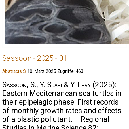
Sassoon - 2025 - 01
Abstracts S
10. März 2025
Zugriffe: 463
Sassoon, S., Y. Suari & Y. Levy
(2025):
Eastern Mediterranean sea turtles in
their epipelagic phase: First records
of monthly growth rates and effects
of a plastic pollutant. – Regional
Studies in Marine Science 82: