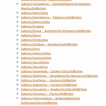
Gattung Cycloderma – Zentralafrikanische Klappen-
Weichschildkröten
Gattung Deirochelys
Gattung Dermatemys – Tabascoschildkröten
Gattung Dermochelys
Gattung Dogania
Gattung Elseya – Australische Schnappschildkröten
Gattung Elusor
Gattung Emydoidea
Gattung Emydura – Spitzkopfschildkröten
Gattung Emys
Gattung Eretmochelys
Gattung Erymnochelys
Gattung Geochelone
Gattung Geoclemys
Gattung Geoemyda – Zacken-Erdschildkröten
Gattung Glyptemys – Amerikanische Wasserschildkröten
Gattung Gopherus – Gopherschildkröten
Gattung Graptemys – Höckerschildkröten
Gattung Heosemys – Asiatische Erdschildkröten
Gattung Homopus – Flachschildkröten
Gattung Hydromedusa – Südamerikanische
Schlangenhalsschildkröten