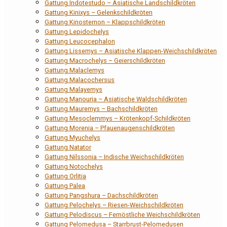
Gattung Indotestudo – Asiatische Landschildkröten
Gattung Kinixys – Gelenkschildkröten
Gattung Kinosternon – Klappschildkröten
Gattung Lepidochelys
Gattung Leucocephalon
Gattung Lissemys – Asiatische Klappen-Weichschildkröten
Gattung Macrochelys – Geierschildkröten
Gattung Malaclemys
Gattung Malacochersus
Gattung Malayemys
Gattung Manouria – Asiatische Waldschildkröten
Gattung Mauremys – Bachschildkröten
Gattung Mesoclemmys – Krötenkopf-Schildkröten
Gattung Morenia – Pfauenaugenschildkröten
Gattung Myuchelys
Gattung Natator
Gattung Nilssonia – Indische Weichschildkröten
Gattung Notochelys
Gattung Orlitia
Gattung Palea
Gattung Pangshura – Dachschildkröten
Gattung Pelochelys – Riesen-Weichschildkröten
Gattung Pelodiscus – Fernöstliche Weichschildkröten
Gattung Pelomedusa – Starrbrust-Pelomedusen