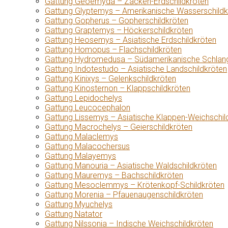
Gattung Geoemyda – Zacken-Erdschildkröten
Gattung Glyptemys – Amerikanische Wasserschildk
Gattung Gopherus – Gopherschildkröten
Gattung Graptemys – Höckerschildkröten
Gattung Heosemys – Asiatische Erdschildkröten
Gattung Homopus – Flachschildkröten
Gattung Hydromedusa – Südamerikanische Schlang
Gattung Indotestudo – Asiatische Landschildkröten
Gattung Kinixys – Gelenkschildkröten
Gattung Kinosternon – Klappschildkröten
Gattung Lepidochelys
Gattung Leucocephalon
Gattung Lissemys – Asiatische Klappen-Weichschil
Gattung Macrochelys – Geierschildkröten
Gattung Malaclemys
Gattung Malacochersus
Gattung Malayemys
Gattung Manouria – Asiatische Waldschildkröten
Gattung Mauremys – Bachschildkröten
Gattung Mesoclemmys – Krötenkopf-Schildkröten
Gattung Morenia – Pfauenaugenschildkröten
Gattung Myuchelys
Gattung Natator
Gattung Nilssonia – Indische Weichschildkröten