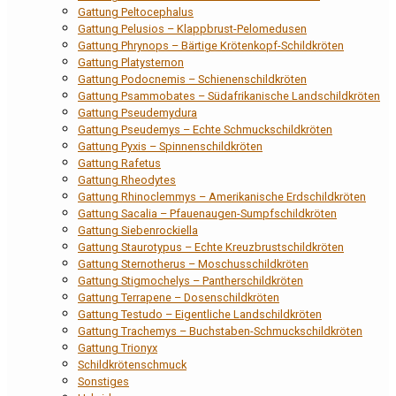
Gattung Peltocephalus
Gattung Pelusios – Klappbrust-Pelomedusen
Gattung Phrynops – Bärtige Krötenkopf-Schildkröten
Gattung Platysternon
Gattung Podocnemis – Schienenschildkröten
Gattung Psammobates – Südafrikanische Landschildkröten
Gattung Pseudemydura
Gattung Pseudemys – Echte Schmuckschildkröten
Gattung Pyxis – Spinnenschildkröten
Gattung Rafetus
Gattung Rheodytes
Gattung Rhinoclemmys – Amerikanische Erdschildkröten
Gattung Sacalia – Pfauenaugen-Sumpfschildkröten
Gattung Siebenrockiella
Gattung Staurotypus – Echte Kreuzbrustschildkröten
Gattung Sternotherus – Moschusschildkröten
Gattung Stigmochelys – Pantherschildkröten
Gattung Terrapene – Dosenschildkröten
Gattung Testudo – Eigentliche Landschildkröten
Gattung Trachemys – Buchstaben-Schmuckschildkröten
Gattung Trionyx
Schildkrötenschmuck
Sonstiges