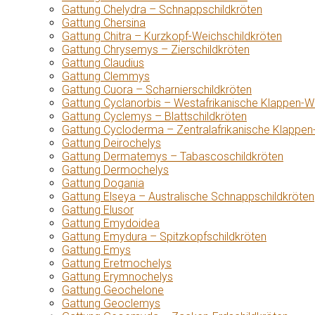
Gattung Chelydra – Schnappschildkröten
Gattung Chersina
Gattung Chitra – Kurzkopf-Weichschildkröten
Gattung Chrysemys – Zierschildkröten
Gattung Claudius
Gattung Clemmys
Gattung Cuora – Scharnierschildkröten
Gattung Cyclanorbis – Westafrikanische Klappen-W
Gattung Cyclemys – Blattschildkröten
Gattung Cycloderma – Zentralafrikanische Klappen
Gattung Deirochelys
Gattung Dermatemys – Tabascoschildkröten
Gattung Dermochelys
Gattung Dogania
Gattung Elseya – Australische Schnappschildkröten
Gattung Elusor
Gattung Emydoidea
Gattung Emydura – Spitzkopfschildkröten
Gattung Emys
Gattung Eretmochelys
Gattung Erymnochelys
Gattung Geochelone
Gattung Geoclemys