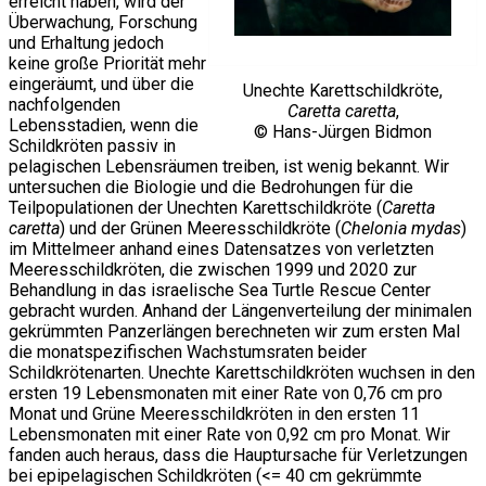
erreicht haben, wird der
Überwachung, Forschung
und Erhaltung jedoch
keine große Priorität mehr
eingeräumt, und über die
Unechte Karettschildkröte,
nachfolgenden
Caretta caretta
,
Lebensstadien, wenn die
© Hans-Jürgen Bidmon
Schildkröten passiv in
pelagischen Lebensräumen treiben, ist wenig bekannt. Wir
untersuchen die Biologie und die Bedrohungen für die
Teilpopulationen der Unechten Karettschildkröte (
Caretta
caretta
) und der Grünen Meeresschildkröte (
Chelonia mydas
)
im Mittelmeer anhand eines Datensatzes von verletzten
Meeresschildkröten, die zwischen 1999 und 2020 zur
Behandlung in das israelische Sea Turtle Rescue Center
gebracht wurden. Anhand der Längenverteilung der minimalen
gekrümmten Panzerlängen berechneten wir zum ersten Mal
die monatspezifischen Wachstumsraten beider
Schildkrötenarten. Unechte Karettschildkröten wuchsen in den
ersten 19 Lebensmonaten mit einer Rate von 0,76 cm pro
Monat und Grüne Meeresschildkröten in den ersten 11
Lebensmonaten mit einer Rate von 0,92 cm pro Monat. Wir
fanden auch heraus, dass die Hauptursache für Verletzungen
bei epipelagischen Schildkröten (<= 40 cm gekrümmte