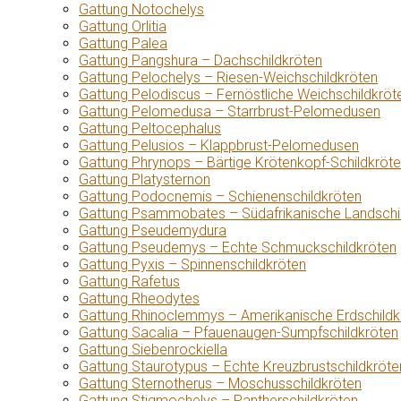
Gattung Notochelys
Gattung Orlitia
Gattung Palea
Gattung Pangshura – Dachschildkröten
Gattung Pelochelys – Riesen-Weichschildkröten
Gattung Pelodiscus – Fernöstliche Weichschildkröt
Gattung Pelomedusa – Starrbrust-Pelomedusen
Gattung Peltocephalus
Gattung Pelusios – Klappbrust-Pelomedusen
Gattung Phrynops – Bärtige Krötenkopf-Schildkröt
Gattung Platysternon
Gattung Podocnemis – Schienenschildkröten
Gattung Psammobates – Südafrikanische Landschi
Gattung Pseudemydura
Gattung Pseudemys – Echte Schmuckschildkröten
Gattung Pyxis – Spinnenschildkröten
Gattung Rafetus
Gattung Rheodytes
Gattung Rhinoclemmys – Amerikanische Erdschildk
Gattung Sacalia – Pfauenaugen-Sumpfschildkröten
Gattung Siebenrockiella
Gattung Staurotypus – Echte Kreuzbrustschildkröte
Gattung Sternotherus – Moschusschildkröten
Gattung Stigmochelys – Pantherschildkröten