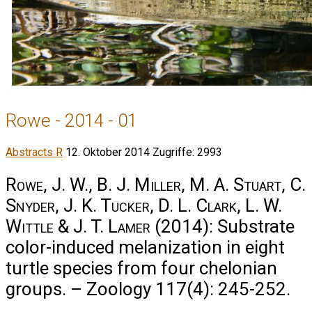
Rowe - 2014 - 01
Abstracts R
12. Oktober 2014
Zugriffe: 2993
Rowe, J. W., B. J. Miller, M. A. Stuart, C.
Snyder, J. K. Tucker, D. L. Clark, L. W.
Wittle & J. T. Lamer
(2014): Substrate
color-induced melanization in eight
turtle species from four chelonian
groups. – Zoology 117(4): 245-252.