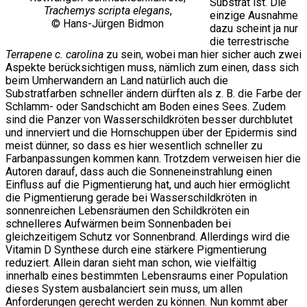
Substrat ist. Die
Trachemys scripta elegans
,
einzige Ausnahme
© Hans-Jürgen Bidmon
dazu scheint ja nur
die terrestrische
Terrapene c. carolina
zu sein, wobei man hier sicher auch zwei
Aspekte berücksichtigen muss, nämlich zum einen, dass sich
beim Umherwandern an Land natürlich auch die
Substratfarben schneller ändern dürften als z. B. die Farbe der
Schlamm- oder Sandschicht am Boden eines Sees. Zudem
sind die Panzer von Wasserschildkröten besser durchblutet
und innerviert und die Hornschuppen über der Epidermis sind
meist dünner, so dass es hier wesentlich schneller zu
Farbanpassungen kommen kann. Trotzdem verweisen hier die
Autoren darauf, dass auch die Sonneneinstrahlung einen
Einfluss auf die Pigmentierung hat, und auch hier ermöglicht
die Pigmentierung gerade bei Wasserschildkröten in
sonnenreichen Lebensräumen den Schildkröten ein
schnelleres Aufwärmen beim Sonnenbaden bei
gleichzeitigem Schutz vor Sonnenbrand. Allerdings wird die
Vitamin D Synthese durch eine stärkere Pigmentierung
reduziert. Allein daran sieht man schon, wie vielfältig
innerhalb eines bestimmten Lebensraums einer Population
dieses System ausbalanciert sein muss, um allen
Anforderungen gerecht werden zu können. Nun kommt aber