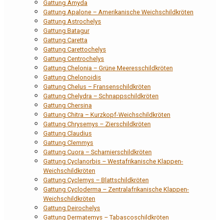
Gattung Amyda
Gattung Apalone – Amerikanische Weichschildkröten
Gattung Astrochelys
Gattung Batagur
Gattung Caretta
Gattung Carettochelys
Gattung Centrochelys
Gattung Chelonia – Grüne Meeresschildkröten
Gattung Chelonoidis
Gattung Chelus – Fransenschildkröten
Gattung Chelydra – Schnappschildkröten
Gattung Chersina
Gattung Chitra – Kurzkopf-Weichschildkröten
Gattung Chrysemys – Zierschildkröten
Gattung Claudius
Gattung Clemmys
Gattung Cuora – Scharnierschildkröten
Gattung Cyclanorbis – Westafrikanische Klappen-
Weichschildkröten
Gattung Cyclemys – Blattschildkröten
Gattung Cycloderma – Zentralafrikanische Klappen-
Weichschildkröten
Gattung Deirochelys
Gattung Dermatemys – Tabascoschildkröten