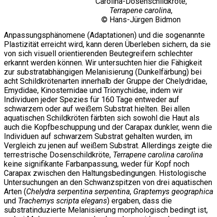
Carolina-Dosenschildkröte,
Terrapene carolina
,
© Hans-Jürgen Bidmon
Anpassungsphänomene (Adaptationen) und die sogenannte
Plastizität erreicht wird, kann deren Überleben sichern, da sie
von sich visuell orientierenden Beutegreifern schlechter
erkannt werden können. Wir untersuchten hier die Fähigkeit
zur substratabhängigen Melanisierung (Dunkelfärbung) bei
acht Schildkrötenarten innerhalb der Gruppe der Chelydridae,
Emydidae, Kinosternidae und Trionychidae, indem wir
Individuen jeder Spezies für 160 Tage entweder auf
schwarzem oder auf weißem Substrat hielten. Bei allen
aquatischen Schildkröten färbten sich sowohl die Haut als
auch die Kopfbeschuppung und der Carapax dunkler, wenn die
Individuen auf schwarzem Substrat gehalten wurden, im
Vergleich zu jenen auf weißem Substrat. Allerdings zeigte die
terrestrische Dosenschildkröte,
Terrapene carolina carolina
keine signifikante Farbanpassung, weder für Kopf noch
Carapax zwischen den Haltungsbedingungen. Histologische
Untersuchungen an den Schwanzspitzen von drei aquatischen
Arten (
Chelydra serpentina serpentina
,
Graptemys geographica
und
Trachemys scripta elegans
) ergaben, dass die
substratinduzierte Melanisierung morphologisch bedingt ist,