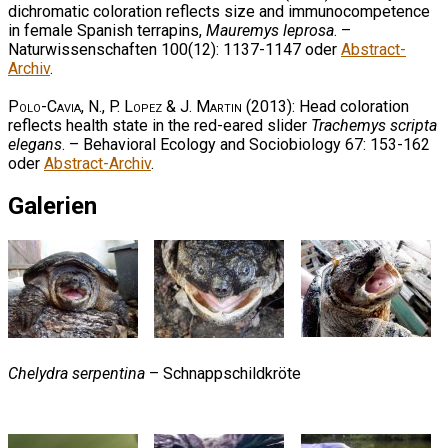
dichromatic coloration reflects size and immunocompetence
in female Spanish terrapins,
Mauremys leprosa
. –
Naturwissenschaften 100(12): 1137-1147 oder
Abstract-
Archiv
.
Polo-Cavia, N., P. Lopez & J. Martin
(2013): Head coloration
reflects health state in the red-eared slider
Trachemys scripta
elegans
. – Behavioral Ecology and Sociobiology 67: 153-162
oder
Abstract-Archiv
.
Galerien
Chelydra serpentina
– Schnappschildkröte