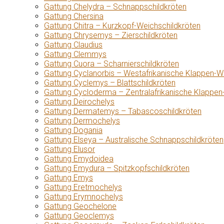
Gattung Chelydra – Schnappschildkröten
Gattung Chersina
Gattung Chitra – Kurzkopf-Weichschildkröten
Gattung Chrysemys – Zierschildkröten
Gattung Claudius
Gattung Clemmys
Gattung Cuora – Scharnierschildkröten
Gattung Cyclanorbis – Westafrikanische Klappen-W
Gattung Cyclemys – Blattschildkröten
Gattung Cycloderma – Zentralafrikanische Klappen
Gattung Deirochelys
Gattung Dermatemys – Tabascoschildkröten
Gattung Dermochelys
Gattung Dogania
Gattung Elseya – Australische Schnappschildkröten
Gattung Elusor
Gattung Emydoidea
Gattung Emydura – Spitzkopfschildkröten
Gattung Emys
Gattung Eretmochelys
Gattung Erymnochelys
Gattung Geochelone
Gattung Geoclemys