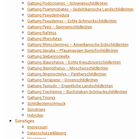
Gattung Podocnemis – Schienenschildkröten
Gattung Psammobates – Südafrikanische Landschildkröten
Gattung Pseudemydura
Gattung Pseudemys – Echte Schmuckschildkröten
Gattung Pyxis – Spinnenschildkröten
Gattung Rafetus
Gattung Rheodytes
Gattung Rhinoclemmys – Amerikanische Erdschildkröten
Gattung Sacalia – Pfauenaugen-Sumpfschildkröten
Gattung Siebenrockiella
Gattung Staurotypus – Echte Kreuzbrustschildkröten
Gattung Sternotherus – Moschusschildkröten
Gattung Stigmochelys – Pantherschildkröten
Gattung Terrapene – Dosenschildkröten
Gattung Testudo – Eigentliche Landschildkröten
Gattung Trachemys – Buchstaben-Schmuckschildkröten
Gattung Trionyx
Schildkrötenschmuck
Sonstiges
Hybriden
Sonstiges
Impressum
Datenschutzerklärung
Disclaimer