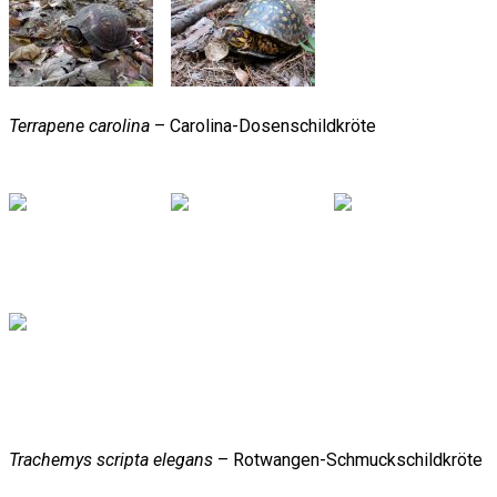
Terrapene carolina
– Carolina-Dosenschildkröte
Trachemys scripta elegans
– Rotwangen-Schmuckschildkröte