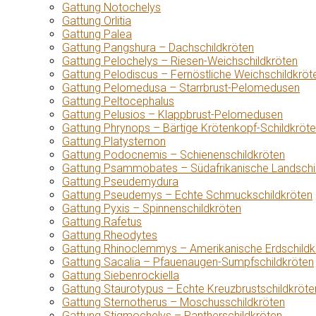
Gattung Notochelys
Gattung Orlitia
Gattung Palea
Gattung Pangshura – Dachschildkröten
Gattung Pelochelys – Riesen-Weichschildkröten
Gattung Pelodiscus – Fernöstliche Weichschildkröt
Gattung Pelomedusa – Starrbrust-Pelomedusen
Gattung Peltocephalus
Gattung Pelusios – Klappbrust-Pelomedusen
Gattung Phrynops – Bärtige Krötenkopf-Schildkröt
Gattung Platysternon
Gattung Podocnemis – Schienenschildkröten
Gattung Psammobates – Südafrikanische Landschi
Gattung Pseudemydura
Gattung Pseudemys – Echte Schmuckschildkröten
Gattung Pyxis – Spinnenschildkröten
Gattung Rafetus
Gattung Rheodytes
Gattung Rhinoclemmys – Amerikanische Erdschildk
Gattung Sacalia – Pfauenaugen-Sumpfschildkröten
Gattung Siebenrockiella
Gattung Staurotypus – Echte Kreuzbrustschildkröte
Gattung Sternotherus – Moschusschildkröten
Gattung Stigmochelys – Pantherschildkröten