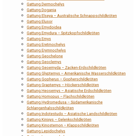
Gattung Dermochelys
Gattung Dogania
Gattung Elseya – Australische Schnappschildkröten
Gattung Elusor
Gattung Emydoidea
Gattung Emydura – Spitzkopfschildkröten
Gattung Emys
Gattung Eretmochelys
Gattung Erymnochelys
Gattung Geochelone
Gattung Geoclemys
Gattung Geoemyda – Zacken-Erdschildkröten
Gattung Glyptemys – Amerikanische Wasserschildkröten
Gattung Gopherus – Gopherschildkröten
Gattung Graptemys – Höckerschildkröten
Gattung Heosemys – Asiatische Erdschildkröten
Gattung Homopus – Flachschildkröten
Gattung Hydromedusa – Südamerikanische
Schlangenhalsschildkröten
Gattung Indotestudo – Asiatische Landschildkröten
Gattung Kinixys – Gelenkschildkröten
Gattung Kinosternon – Klappschildkröten
Gattung Lepidochelys