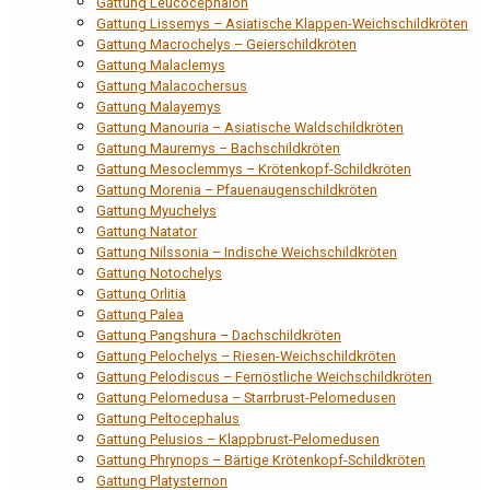
Gattung Leucocephalon
Gattung Lissemys – Asiatische Klappen-Weichschildkröten
Gattung Macrochelys – Geierschildkröten
Gattung Malaclemys
Gattung Malacochersus
Gattung Malayemys
Gattung Manouria – Asiatische Waldschildkröten
Gattung Mauremys – Bachschildkröten
Gattung Mesoclemmys – Krötenkopf-Schildkröten
Gattung Morenia – Pfauenaugenschildkröten
Gattung Myuchelys
Gattung Natator
Gattung Nilssonia – Indische Weichschildkröten
Gattung Notochelys
Gattung Orlitia
Gattung Palea
Gattung Pangshura – Dachschildkröten
Gattung Pelochelys – Riesen-Weichschildkröten
Gattung Pelodiscus – Fernöstliche Weichschildkröten
Gattung Pelomedusa – Starrbrust-Pelomedusen
Gattung Peltocephalus
Gattung Pelusios – Klappbrust-Pelomedusen
Gattung Phrynops – Bärtige Krötenkopf-Schildkröten
Gattung Platysternon