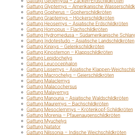
Gattung Geoemyda – Zacken-Erdschildkröten
Gattung Glyptemys – Amerikanische Wasserschildk
Gattung Gopherus – Gopherschildkröten
Gattung Graptemys – Höckerschildkröten
Gattung Heosemys – Asiatische Erdschildkröten
Gattung Homopus – Flachschildkröten
Gattung Hydromedusa – Südamerikanische Schlang
Gattung Indotestudo – Asiatische Landschildkröten
Gattung Kinixys – Gelenkschildkröten
Gattung Kinosternon – Klappschildkröten
Gattung Lepidochelys
Gattung Leucocephalon
Gattung Lissemys – Asiatische Klappen-Weichschil
Gattung Macrochelys – Geierschildkröten
Gattung Malaclemys
Gattung Malacochersus
Gattung Malayemys
Gattung Manouria – Asiatische Waldschildkröten
Gattung Mauremys – Bachschildkröten
Gattung Mesoclemmys – Krötenkopf-Schildkröten
Gattung Morenia – Pfauenaugenschildkröten
Gattung Myuchelys
Gattung Natator
Gattung Nilssonia – Indische Weichschildkröten