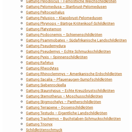
Gattung Pelodiscus – Fernöstliche Weichschildkröten
Gattung Pelomedusa – Starrbrust-Pelomedusen
Gattung Peltocephalus
Gattung Pelusios – Klappbrust-Pelomedusen
Gattung Phrynops – Bärtige Krötenkopf-Schildkröten
Gattung Platysternon
Gattung Podocnemis – Schienenschildkröten
Gattung Psammobates – Südafrikanische Landschildkröten
Gattung Pseudemydura
Gattung Pseudemys – Echte Schmuckschildkröten
Gattung Pyxis – Spinnenschildkröten
Gattung Rafetus
Gattung Rheodytes
Gattung Rhinoclemmys – Amerikanische Erdschildkröten
Gattung Sacalia – Pfauenaugen-Sumpfschildkröten
Gattung Siebenrockiella
Gattung Staurotypus – Echte Kreuzbrustschildkröten
Gattung Sternotherus – Moschusschildkröten
Gattung Stigmochelys – Pantherschildkröten
Gattung Terrapene – Dosenschildkröten
Gattung Testudo – Eigentliche Landschildkröten
Gattung Trachemys – Buchstaben-Schmuckschildkröten
Gattung Trionyx
Schildkrötenschmuck