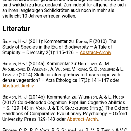
sind wirklich zu kurz gedacht. Zumindest für all jene, die sich
an ihren langlebigen Schildkröten auch noch in mehr als
vielleicht 10 Jahren erfreuen wollen.
Literatur
Bidmon, H.-J.
(2011): Kommentar zu:
Boero, F.
(2010): The
Study of Species in the Era of Biodiversity – A Tale of
Stupidity. – Diversity 2(1): 115-126. –
Abstract-Archiv
.
Bidmon, H.-J.
(2014a): Kommentar zu:
Golubović, A., M.
Andjelkovic, D. Arsovski, A. Vujović, V. Ikovic, S. Djordjevíc & L.
Tomovic
(2014): Skills or strength-how tortoises cope with
dense vegetation? – Acta Ethologica 17(3): 141-147 oder
Abstract-Archiv
.
Bidmon, H.-J.
(2014b): Kommentar zu:
Wilkinson, A. & L. Huber
(2012): Cold-Blooded Cognition: Reptilian Cognitive Abilities.
– S. 129-143 in:
Vonk, J. & T. K. Shackelford
(Hrsg.): The Oxford
Handbook of Comparative Evolutionary Psychology. – Oxford
University Press 129-143 oder
Abstract-Archiv
.
Ferrara, C. R., R. C. Vogt, R. S. Sousa-Lima, B. M. R. Tardio, & V. C.