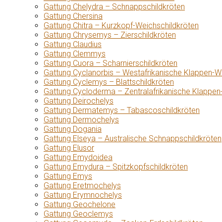
Gattung Chelydra – Schnappschildkröten
Gattung Chersina
Gattung Chitra – Kurzkopf-Weichschildkröten
Gattung Chrysemys – Zierschildkröten
Gattung Claudius
Gattung Clemmys
Gattung Cuora – Scharnierschildkröten
Gattung Cyclanorbis – Westafrikanische Klappen-W
Gattung Cyclemys – Blattschildkröten
Gattung Cycloderma – Zentralafrikanische Klappen
Gattung Deirochelys
Gattung Dermatemys – Tabascoschildkröten
Gattung Dermochelys
Gattung Dogania
Gattung Elseya – Australische Schnappschildkröten
Gattung Elusor
Gattung Emydoidea
Gattung Emydura – Spitzkopfschildkröten
Gattung Emys
Gattung Eretmochelys
Gattung Erymnochelys
Gattung Geochelone
Gattung Geoclemys