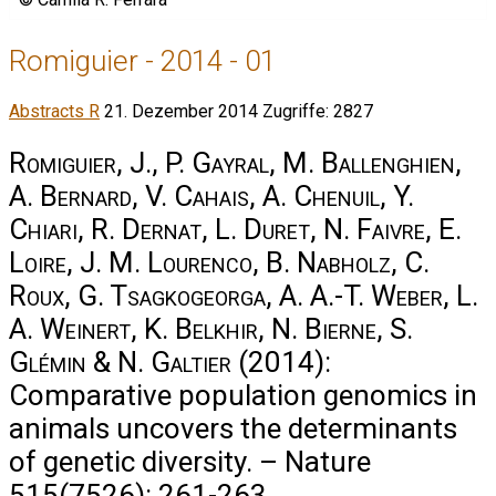
Romiguier - 2014 - 01
Abstracts R
21. Dezember 2014
Zugriffe: 2827
Romiguier, J., P. Gayral, M. Ballenghien,
A. Bernard, V. Cahais, A. Chenuil, Y.
Chiari, R. Dernat, L. Duret, N. Faivre, E.
Loire, J. M. Lourenco, B. Nabholz, C.
Roux, G. Tsagkogeorga, A. A.-T. Weber, L.
A. Weinert, K. Belkhir, N. Bierne, S.
Glémin & N. Galtier
(2014):
Comparative population genomics in
animals uncovers the determinants
of genetic diversity. – Nature
515(7526): 261-263.