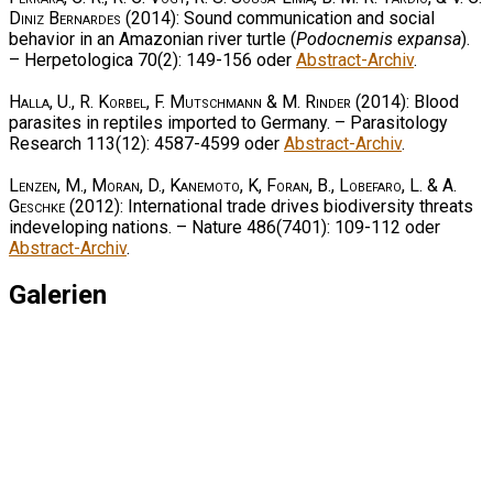
Diniz Bernardes
(2014): Sound communication and social
behavior in an Amazonian river turtle (
Podocnemis expansa
).
– Herpetologica 70(2): 149-156 oder
Abstract-Archiv
.
Halla, U., R. Korbel, F. Mutschmann & M. Rinder
(2014): Blood
parasites in reptiles imported to Germany. – Parasitology
Research 113(12): 4587-4599 oder
Abstract-Archiv
.
Lenzen, M., Moran, D., Kanemoto, K, Foran, B., Lobefaro, L. & A.
Geschke
(2012): International trade drives biodiversity threats
indeveloping nations. – Nature 486(7401): 109-112 oder
Abstract-Archiv
.
Galerien