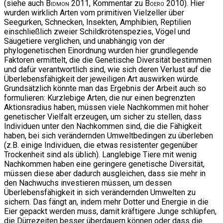
(siehe auch
Bidmon
2011, Kommentar zu
Boero
2010). Hier
wurden wirklich Arten vom primitiven Vielzeller über
Seegurken, Schnecken, Insekten, Amphibien, Reptilien
einschließlich zweier Schildkrötenspezies, Vögel und
Säugetiere verglichen, und unabhängig von der
phylogenetischen Einordnung wurden hier grundlegende
Faktoren ermittelt, die die Genetische Diversität bestimmen
und dafür verantwortlich sind, wie sich deren Verlust auf die
Überlebensfähigkeit der jeweiligen Art auswirken würde.
Grundsätzlich könnte man das Ergebnis der Arbeit auch so
formulieren: Kurzlebige Arten, die nur einen begrenzten
Aktionsradius haben, müssen viele Nachkommen mit hoher
genetischer Vielfalt erzeugen, um sicher zu stellen, dass
Individuen unter den Nachkommen sind, die die Fähigkeit
haben, bei sich verändernden Umweltbedingen zu überleben
(z.B. einige Individuen, die etwas resistenter gegenüber
Trockenheit sind als üblich). Langlebige Tiere mit wenig
Nachkommen haben eine geringere genetische Diversität,
müssen diese aber dadurch ausgleichen, dass sie mehr in
den Nachwuchs investieren müssen, um dessen
Überlebensfähigkeit in sich verändernden Umwelten zu
sichern. Das fängt an, indem mehr Dotter und Energie in die
Eier gepackt werden muss, damit kräftigere Junge schlüpfen,
die Dürrezeiten besser überdauern können oder dass die