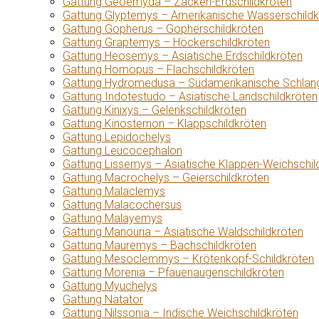
Gattung Geoemyda – Zacken-Erdschildkröten
Gattung Glyptemys – Amerikanische Wasserschildk
Gattung Gopherus – Gopherschildkröten
Gattung Graptemys – Höckerschildkröten
Gattung Heosemys – Asiatische Erdschildkröten
Gattung Homopus – Flachschildkröten
Gattung Hydromedusa – Südamerikanische Schlang
Gattung Indotestudo – Asiatische Landschildkröten
Gattung Kinixys – Gelenkschildkröten
Gattung Kinosternon – Klappschildkröten
Gattung Lepidochelys
Gattung Leucocephalon
Gattung Lissemys – Asiatische Klappen-Weichschil
Gattung Macrochelys – Geierschildkröten
Gattung Malaclemys
Gattung Malacochersus
Gattung Malayemys
Gattung Manouria – Asiatische Waldschildkröten
Gattung Mauremys – Bachschildkröten
Gattung Mesoclemmys – Krötenkopf-Schildkröten
Gattung Morenia – Pfauenaugenschildkröten
Gattung Myuchelys
Gattung Natator
Gattung Nilssonia – Indische Weichschildkröten