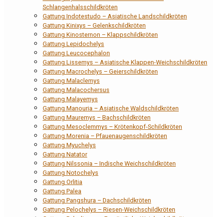
Schlangenhalsschildkröten
Gattung Indotestudo – Asiatische Landschildkröten
Gattung Kinixys – Gelenkschildkröten
Gattung Kinosternon – Klappschildkröten
Gattung Lepidochelys
Gattung Leucocephalon
Gattung Lissemys – Asiatische Klappen-Weichschildkröten
Gattung Macrochelys – Geierschildkröten
Gattung Malaclemys
Gattung Malacochersus
Gattung Malayemys
Gattung Manouria – Asiatische Waldschildkröten
Gattung Mauremys – Bachschildkröten
Gattung Mesoclemmys – Krötenkopf-Schildkröten
Gattung Morenia – Pfauenaugenschildkröten
Gattung Myuchelys
Gattung Natator
Gattung Nilssonia – Indische Weichschildkröten
Gattung Notochelys
Gattung Orlitia
Gattung Palea
Gattung Pangshura – Dachschildkröten
Gattung Pelochelys – Riesen-Weichschildkröten