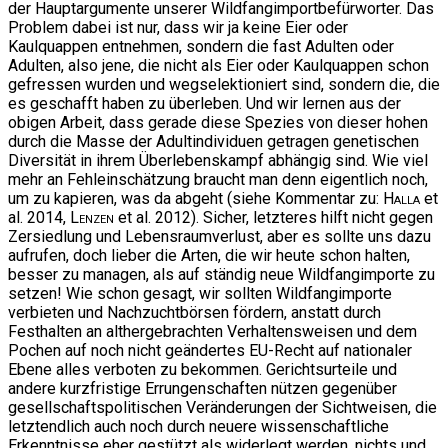
der Hauptargumente unserer Wildfangimportbefürworter. Das
Problem dabei ist nur, dass wir ja keine Eier oder
Kaulquappen entnehmen, sondern die fast Adulten oder
Adulten, also jene, die nicht als Eier oder Kaulquappen schon
gefressen wurden und wegselektioniert sind, sondern die, die
es geschafft haben zu überleben. Und wir lernen aus der
obigen Arbeit, dass gerade diese Spezies von dieser hohen
durch die Masse der Adultindividuen getragen genetischen
Diversität in ihrem Überlebenskampf abhängig sind. Wie viel
mehr an Fehleinschätzung braucht man denn eigentlich noch,
um zu kapieren, was da abgeht (siehe Kommentar zu:
Halla
et
al. 2014,
Lenzen
et al. 2012). Sicher, letzteres hilft nicht gegen
Zersiedlung und Lebensraumverlust, aber es sollte uns dazu
aufrufen, doch lieber die Arten, die wir heute schon halten,
besser zu managen, als auf ständig neue Wildfangimporte zu
setzen! Wie schon gesagt, wir sollten Wildfangimporte
verbieten und Nachzuchtbörsen fördern, anstatt durch
Festhalten an althergebrachten Verhaltensweisen und dem
Pochen auf noch nicht geändertes EU-Recht auf nationaler
Ebene alles verboten zu bekommen. Gerichtsurteile und
andere kurzfristige Errungenschaften nützen gegenüber
gesellschaftspolitischen Veränderungen der Sichtweisen, die
letztendlich auch noch durch neuere wissenschaftliche
Erkenntnisse eher gestützt als widerlegt werden, nichts und