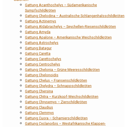
Gattung Acanthochelys – Südamerikanische
Sumpfschildkröten
Gattung Chelodina – Australische Schlangenhalsschildkröten
Gattung Actinemys
Gattung Aldabrachelys – Seychellen-Riesenschildkröten
Gattung Amyda
Gattung Apalone – Amerikanische Weichschildkröten
Gattung Astrochelys
Gattung Batagur
Gattung Caretta
Gattung Carettochelys
Gattung Centrochelys
Gattung Chelonia – Grüne Meeresschildkröten
Gattung Chelonoidis
Gattung Chelus – Fransenschildkröten
Gattung Chelydra – Schnappschildkröten
Gattung Chersina
Gattung Chitra – Kurzkopf-Weichschildkröten
Gattung Chrysemys – Zierschildkröten
Gattung Claudius
Gattung Clemmys
Gattung Cuora – Scharnierschildkröten
Gattung Cyclanorbis – Westafrikanische Klappen-