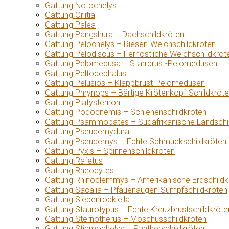
Gattung Notochelys
Gattung Orlitia
Gattung Palea
Gattung Pangshura – Dachschildkröten
Gattung Pelochelys – Riesen-Weichschildkröten
Gattung Pelodiscus – Fernöstliche Weichschildkröt
Gattung Pelomedusa – Starrbrust-Pelomedusen
Gattung Peltocephalus
Gattung Pelusios – Klappbrust-Pelomedusen
Gattung Phrynops – Bärtige Krötenkopf-Schildkröt
Gattung Platysternon
Gattung Podocnemis – Schienenschildkröten
Gattung Psammobates – Südafrikanische Landschi
Gattung Pseudemydura
Gattung Pseudemys – Echte Schmuckschildkröten
Gattung Pyxis – Spinnenschildkröten
Gattung Rafetus
Gattung Rheodytes
Gattung Rhinoclemmys – Amerikanische Erdschildk
Gattung Sacalia – Pfauenaugen-Sumpfschildkröten
Gattung Siebenrockiella
Gattung Staurotypus – Echte Kreuzbrustschildkröte
Gattung Sternotherus – Moschusschildkröten
Gattung Stigmochelys – Pantherschildkröten