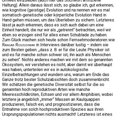
Umwelt einzuleben (auch hier das Stichwort artifizielle
Haltung). Allein daraus lässt sich, so glaube ich, gut erkennen,
wie kognitive (geistige) Evolution und na nennen wir es mal
somatisch-genetische oder körperliche Evolution Hand in
Hand gehen müssen, um das Überleben zu sichern. Letzteres
lässt ja auch erkennen, dass es sich auch dabei um eine
Einheit handelt, die nur wir als „getrennt“ betrachten, weil wir
eben so erzogen sind für alles einen Schublade zu haben.
Zum Glück machen sich heute schon Fernsehmoderatoren wie
Rangar Rogischwar
in Interviews darüber lustig – indem sie
zum Besten geben: „dass z. B. er für die Leute Physiker ist
und es für manche schon schwer ist, ihn auch als Menschen
zu sehen“. Nichts anderes machen wir mit dem so genannten
Ökosystem, wir verstehen es nicht, aber damit wir überhaupt
was haben, unterteilen wir es in autökologische
Einzelbetrachtungen und wundern uns, warum am Ende das
Ganze trotz bester Schutzabsichten doch zusammenbricht.
Wir schätzen die genetische Diversität selbst für die so
genannten hoch reproduktiven Arten wie manche
Meeresschildkröten, Echsen und vor allem Amphibien, wobei
letztere ja angeblich „immer“ Massen an Kaulquappen
produzieren, falsch ein, und prognostizieren, dass die
Entnahme von solch hochproduktiven Spezies aus ihren
Ursprungspopulationen nichts ausmacht! Letzteres ist eines