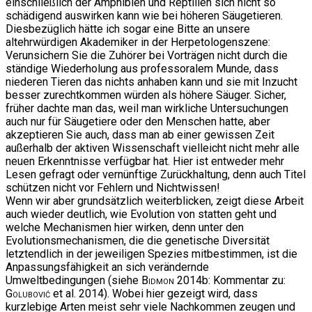
einschließlich der Amphibien und Reptilien sich nicht so
schädigend auswirken kann wie bei höheren Säugetieren.
Diesbezüglich hätte ich sogar eine Bitte an unsere
altehrwürdigen Akademiker in der Herpetologenszene:
Verunsichern Sie die Zuhörer bei Vorträgen nicht durch die
ständige Wiederholung aus professoralem Munde, dass
niederen Tieren das nichts anhaben kann und sie mit Inzucht
besser zurechtkommen würden als höhere Säuger. Sicher,
früher dachte man das, weil man wirkliche Untersuchungen
auch nur für Säugetiere oder den Menschen hatte, aber
akzeptieren Sie auch, dass man ab einer gewissen Zeit
außerhalb der aktiven Wissenschaft vielleicht nicht mehr alle
neuen Erkenntnisse verfügbar hat. Hier ist entweder mehr
Lesen gefragt oder vernünftige Zurückhaltung, denn auch Titel
schützen nicht vor Fehlern und Nichtwissen!
Wenn wir aber grundsätzlich weiterblicken, zeigt diese Arbeit
auch wieder deutlich, wie Evolution von statten geht und
welche Mechanismen hier wirken, denn unter den
Evolutionsmechanismen, die die genetische Diversität
letztendlich in der jeweiligen Spezies mitbestimmen, ist die
Anpassungsfähigkeit an sich verändernde
Umweltbedingungen (siehe
Bidmon
2014b: Kommentar zu:
Golubović
et al. 2014). Wobei hier gezeigt wird, dass
kurzlebige Arten meist sehr viele Nachkommen zeugen und