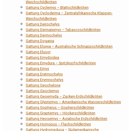
Weichschildkröten
Gattung Cyclemys – Blattschildkröten
Gattung Cycloderma – Zentralafrikanische Klappen-
Weichschildkröten
Gattung Deirochelys
Gattung Dermatemys – Tabascoschildkröten
Gattung Dermochelys
Gattung Dogania
Gattung Elseya – Australische Schnappschildkröten
Gattung Elusor
Gattung Emydoidea
Gattung Emydura – Spitzkopfschildkröten
Gattung Emys
Gattung Eretmochelys
Gattung Erymnochelys
Gattung Geochelone
Gattung Geoclemys
Gattung Geoemyda – Zacken-Erdschildkröten
Gattung Glyptemys – Amerikanische Wasserschildkröten
Gattung Gopherus – Gopherschildkröten
Gattung Graptemys – Höckerschildkröten
Gattung Heosemys – Asiatische Erdschildkröten
Gattung Homopus – Flachschildkröten
Gattung Hydromedusa – Südamerikanische