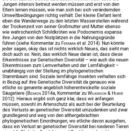
Jungen intensiv betreut werden müssen und erst von den
Eltern lernen müssen, wie man sich bei sich verändernden
Umweltbedingungen richtig verhält. Der kleine Elefant lernt
eben die Wanderwege zu den letzten Wasserstellen während
der Trockenzeit von seiner Großmutter und Mutter ebenso
wie wahrscheinlich Schildkröten wie Podocnemis expansa
ihre Jungen von den Nistplätzen in die Nahrungsgründe
führen (siehe Kommentar zu
Ferrara
et al. 2014). Nun könnte
jeder sagen, okay das ist nichts wirklich Neues, das sieht man
doch auch so. Nein, das wirklich Neue daran ist, dass diese
Erkenntnisse zur Genetischen Diversität – wie auch die neuen
Erkenntnissen zum Lernverhalten und der Lernfähigkeit –
unabhängig von der Stellung im phylogenetischen
Stammbaum sind. Soziale lernfähige Insekten verhalten sich
in Bezug auf ihre Genetische Diversität da genauso wie
etliche so genannte angeblich höherentwickelte soziale
Säugetiere (
Bidmon
2014a, Kommentar zu
Wilkinson & Huber
2012). Hieraus ergibt sich ganz klar, dass wir anfangen
müssen, sowohl im Artenschutz als auch bei der Beurteilung
des Verlusts an genetischer Diversität umzudenken und zwar
grundlegend und weg von den althergebrachten
phylogenetischen Einordnungen, wo etliche davon ausgehen,
dass ein Verlust an genetischer Diversität bei niederen Tieren