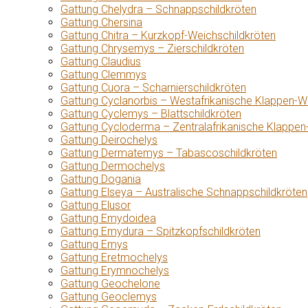
Gattung Chelydra – Schnappschildkröten
Gattung Chersina
Gattung Chitra – Kurzkopf-Weichschildkröten
Gattung Chrysemys – Zierschildkröten
Gattung Claudius
Gattung Clemmys
Gattung Cuora – Scharnierschildkröten
Gattung Cyclanorbis – Westafrikanische Klappen-W
Gattung Cyclemys – Blattschildkröten
Gattung Cycloderma – Zentralafrikanische Klappen
Gattung Deirochelys
Gattung Dermatemys – Tabascoschildkröten
Gattung Dermochelys
Gattung Dogania
Gattung Elseya – Australische Schnappschildkröten
Gattung Elusor
Gattung Emydoidea
Gattung Emydura – Spitzkopfschildkröten
Gattung Emys
Gattung Eretmochelys
Gattung Erymnochelys
Gattung Geochelone
Gattung Geoclemys