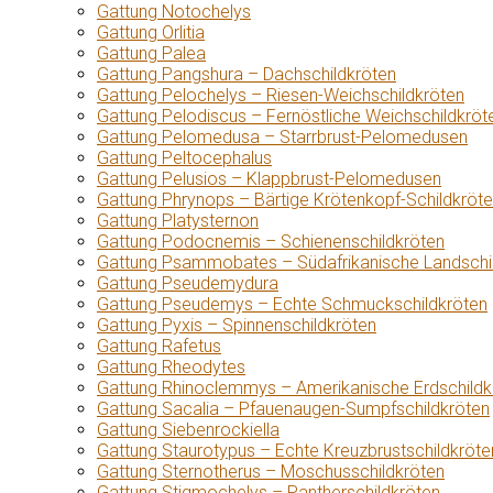
Gattung Notochelys
Gattung Orlitia
Gattung Palea
Gattung Pangshura – Dachschildkröten
Gattung Pelochelys – Riesen-Weichschildkröten
Gattung Pelodiscus – Fernöstliche Weichschildkröt
Gattung Pelomedusa – Starrbrust-Pelomedusen
Gattung Peltocephalus
Gattung Pelusios – Klappbrust-Pelomedusen
Gattung Phrynops – Bärtige Krötenkopf-Schildkröt
Gattung Platysternon
Gattung Podocnemis – Schienenschildkröten
Gattung Psammobates – Südafrikanische Landschi
Gattung Pseudemydura
Gattung Pseudemys – Echte Schmuckschildkröten
Gattung Pyxis – Spinnenschildkröten
Gattung Rafetus
Gattung Rheodytes
Gattung Rhinoclemmys – Amerikanische Erdschildk
Gattung Sacalia – Pfauenaugen-Sumpfschildkröten
Gattung Siebenrockiella
Gattung Staurotypus – Echte Kreuzbrustschildkröte
Gattung Sternotherus – Moschusschildkröten
Gattung Stigmochelys – Pantherschildkröten