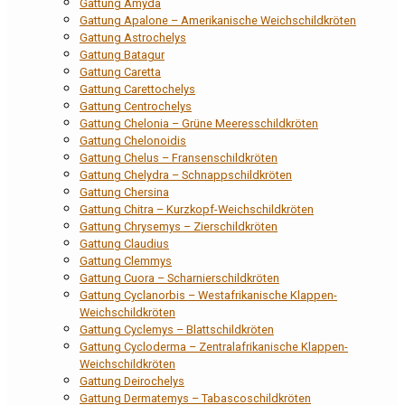
Gattung Amyda
Gattung Apalone – Amerikanische Weichschildkröten
Gattung Astrochelys
Gattung Batagur
Gattung Caretta
Gattung Carettochelys
Gattung Centrochelys
Gattung Chelonia – Grüne Meeresschildkröten
Gattung Chelonoidis
Gattung Chelus – Fransenschildkröten
Gattung Chelydra – Schnappschildkröten
Gattung Chersina
Gattung Chitra – Kurzkopf-Weichschildkröten
Gattung Chrysemys – Zierschildkröten
Gattung Claudius
Gattung Clemmys
Gattung Cuora – Scharnierschildkröten
Gattung Cyclanorbis – Westafrikanische Klappen-
Weichschildkröten
Gattung Cyclemys – Blattschildkröten
Gattung Cycloderma – Zentralafrikanische Klappen-
Weichschildkröten
Gattung Deirochelys
Gattung Dermatemys – Tabascoschildkröten