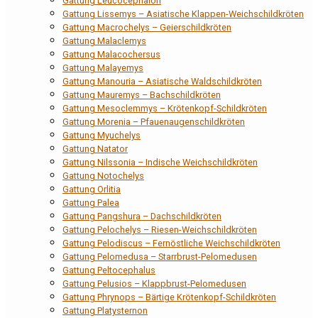
Gattung Leucocephalon
Gattung Lissemys – Asiatische Klappen-Weichschildkröten
Gattung Macrochelys – Geierschildkröten
Gattung Malaclemys
Gattung Malacochersus
Gattung Malayemys
Gattung Manouria – Asiatische Waldschildkröten
Gattung Mauremys – Bachschildkröten
Gattung Mesoclemmys – Krötenkopf-Schildkröten
Gattung Morenia – Pfauenaugenschildkröten
Gattung Myuchelys
Gattung Natator
Gattung Nilssonia – Indische Weichschildkröten
Gattung Notochelys
Gattung Orlitia
Gattung Palea
Gattung Pangshura – Dachschildkröten
Gattung Pelochelys – Riesen-Weichschildkröten
Gattung Pelodiscus – Fernöstliche Weichschildkröten
Gattung Pelomedusa – Starrbrust-Pelomedusen
Gattung Peltocephalus
Gattung Pelusios – Klappbrust-Pelomedusen
Gattung Phrynops – Bärtige Krötenkopf-Schildkröten
Gattung Platysternon