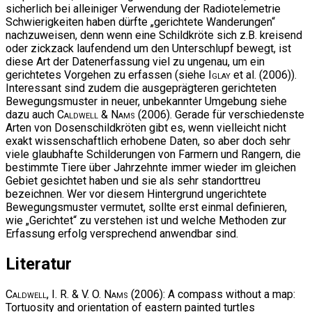
sicherlich bei alleiniger Verwendung der Radiotelemetrie
Schwierigkeiten haben dürfte „gerichtete Wanderungen“
nachzuweisen, denn wenn eine Schildkröte sich z.B. kreisend
oder zickzack laufendend um den Unterschlupf bewegt, ist
diese Art der Datenerfassung viel zu ungenau, um ein
gerichtetes Vorgehen zu erfassen (siehe
Iglay
et al. (2006)).
Interessant sind zudem die ausgeprägteren gerichteten
Bewegungsmuster in neuer, unbekannter Umgebung siehe
dazu auch
Caldwell & Nams
(2006). Gerade für verschiedenste
Arten von Dosenschildkröten gibt es, wenn vielleicht nicht
exakt wissenschaftlich erhobene Daten, so aber doch sehr
viele glaubhafte Schilderungen von Farmern und Rangern, die
bestimmte Tiere über Jahrzehnte immer wieder im gleichen
Gebiet gesichtet haben und sie als sehr standorttreu
bezeichnen. Wer vor diesem Hintergrund ungerichtete
Bewegungsmuster vermutet, sollte erst einmal definieren,
wie „Gerichtet“ zu verstehen ist und welche Methoden zur
Erfassung erfolg versprechend anwendbar sind.
Literatur
Caldwell, I. R. & V. O. Nams
(2006): A compass without a map:
Tortuosity and orientation of eastern painted turtles