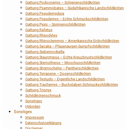
Gattung Podocnemis – Schienenschildkröten
Gattung Psammobates – Südafrikanische Landschildkröten
Gattung Pseudemydura
Gattung Pseudemys – Echte Schmuckschildkröten
Gattung Pyxis – Spinnenschildkröten
Gattung Rafetus
Gattung Rheodytes
Gattung Rhinoclemmys – Amerikanische Erdschildkröten
Gattung Sacalia – Pfauenaugen-Sumpfschildkröten
Gattung Siebenrockiella
Gattung Staurotypus – Echte Kreuzbrustschildkröten
Gattung Sternotherus – Moschusschildkröten
Gattung Stigmochelys – Pantherschildkröten
Gattung Terrapene – Dosenschildkröten
Gattung Testudo – Eigentliche Landschildkröten
Gattung Trachemys – Buchstaben-Schmuckschildkröten
Gattung Trionyx
Schildkrötenschmuck
Sonstiges
Hybriden
Sonstiges
Impressum
Datenschutzerklärung
Disclaimer