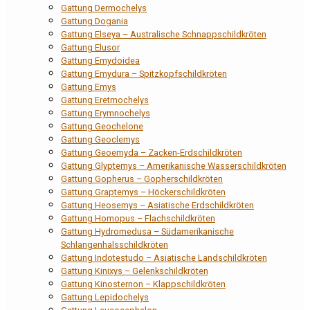
Gattung Dermochelys
Gattung Dogania
Gattung Elseya – Australische Schnappschildkröten
Gattung Elusor
Gattung Emydoidea
Gattung Emydura – Spitzkopfschildkröten
Gattung Emys
Gattung Eretmochelys
Gattung Erymnochelys
Gattung Geochelone
Gattung Geoclemys
Gattung Geoemyda – Zacken-Erdschildkröten
Gattung Glyptemys – Amerikanische Wasserschildkröten
Gattung Gopherus – Gopherschildkröten
Gattung Graptemys – Höckerschildkröten
Gattung Heosemys – Asiatische Erdschildkröten
Gattung Homopus – Flachschildkröten
Gattung Hydromedusa – Südamerikanische
Schlangenhalsschildkröten
Gattung Indotestudo – Asiatische Landschildkröten
Gattung Kinixys – Gelenkschildkröten
Gattung Kinosternon – Klappschildkröten
Gattung Lepidochelys