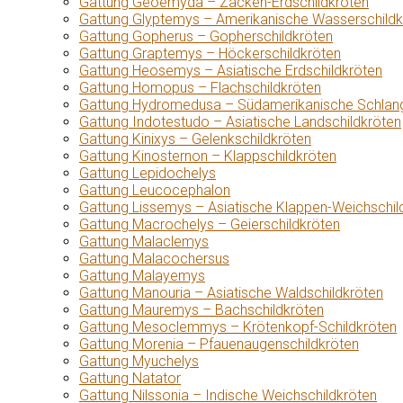
Gattung Geoemyda – Zacken-Erdschildkröten
Gattung Glyptemys – Amerikanische Wasserschildk
Gattung Gopherus – Gopherschildkröten
Gattung Graptemys – Höckerschildkröten
Gattung Heosemys – Asiatische Erdschildkröten
Gattung Homopus – Flachschildkröten
Gattung Hydromedusa – Südamerikanische Schlang
Gattung Indotestudo – Asiatische Landschildkröten
Gattung Kinixys – Gelenkschildkröten
Gattung Kinosternon – Klappschildkröten
Gattung Lepidochelys
Gattung Leucocephalon
Gattung Lissemys – Asiatische Klappen-Weichschil
Gattung Macrochelys – Geierschildkröten
Gattung Malaclemys
Gattung Malacochersus
Gattung Malayemys
Gattung Manouria – Asiatische Waldschildkröten
Gattung Mauremys – Bachschildkröten
Gattung Mesoclemmys – Krötenkopf-Schildkröten
Gattung Morenia – Pfauenaugenschildkröten
Gattung Myuchelys
Gattung Natator
Gattung Nilssonia – Indische Weichschildkröten