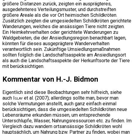
größere Distanzen zurück, zeigten ein ausprägteres,
ausgedehnteres Verteilungsmuster, und durchstreiften
größere Areale als die vor Ort heimischen Schildkröten.
Zusätzlich zeigten die umgesiedelten Schildkröten gerichtete
Wanderungen, welches die ansässigen Tiere nicht zeigten.
Ein Heimkehrverhalten oder gerichtete Wanderungen zu
Waldgebieten, die der Ansiedlungsregion benachbart lagen,
könnten für dieses ausgeprägtere Wanderverhalten
verantwortlich sein. Zukünftige Umsiedlungsmaßnahmen
sollten folglich die Landschaftsaspekte am Ansiedlungsort
als auch die Landschaftsaspekte der Herkunftsorte der Tiere
mit berücksichtigen.
Kommentar von H.-J. Bidmon
Eigentlich sind diese Beobachtungen sehr hilfreich, siehe
auch
Iglay
et al. (2007); allerdings sollte man, bevor man
solche Vermutungen anstellt, auch ganz einfach einmal
berücksichtigen, dass die umgesiedelten Schildkröten neue
Lebensräume erkunden müssen, um entsprechende
Unterschlupfe, Wasser, Nahrungsressourcen etc. zu finden. Im
Vergleich dazu wandern ortsansässige Schildkröten wohl
hauptsächlich, um Nahrung bzw. Partner zu finden, wobei man