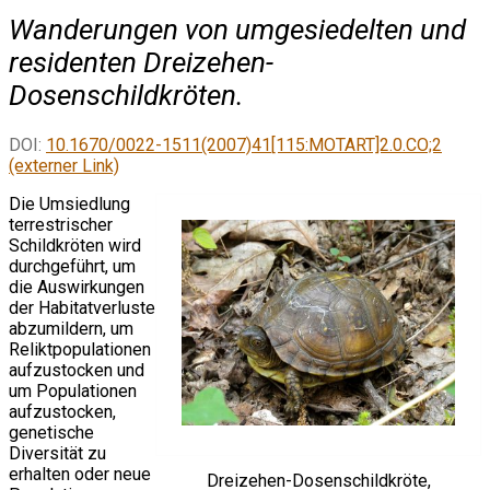
Wanderungen von umgesiedelten und
residenten Dreizehen-
Dosenschildkröten.
DOI:
10.1670/0022-1511(2007)41[115:MOTART]2.0.CO;2
(externer Link)
Die Umsiedlung
terrestrischer
Schildkröten wird
durchgeführt, um
die Auswirkungen
der Habitatverluste
abzumildern, um
Reliktpopulationen
aufzustocken und
um Populationen
aufzustocken,
genetische
Diversität zu
erhalten oder neue
Dreizehen-Dosenschildkröte,