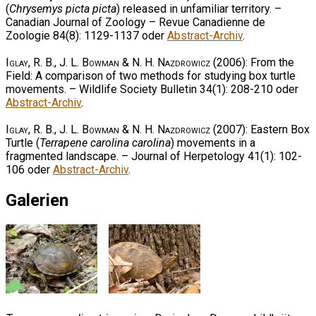
(
Chrysemys picta picta
) released in unfamiliar territory. –
Canadian Journal of Zoology – Revue Canadienne de
Zoologie 84(8): 1129-1137 oder
Abstract-Archiv
.
Iglay, R. B., J. L. Bowman & N. H. Nazdrowicz
(2006): From the
Field: A comparison of two methods for studying box turtle
movements. – Wildlife Society Bulletin 34(1): 208-210 oder
Abstract-Archiv
.
Iglay, R. B., J. L. Bowman & N. H. Nazdrowicz
(2007): Eastern Box
Turtle (
Terrapene carolina carolina
) movements in a
fragmented landscape. – Journal of Herpetology 41(1): 102-
106 oder
Abstract-Archiv
.
Galerien