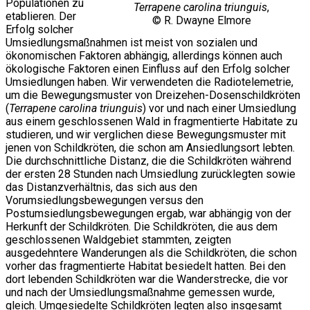
Populationen zu
Terrapene carolina triunguis
,
etablieren. Der
© R. Dwayne Elmore
Erfolg solcher
Umsiedlungsmaßnahmen ist meist von sozialen und
ökonomischen Faktoren abhängig, allerdings können auch
ökologische Faktoren einen Einfluss auf den Erfolg solcher
Umsiedlungen haben. Wir verwendeten die Radiotelemetrie,
um die Bewegungsmuster von Dreizehen-Dosenschildkröten
(
Terrapene carolina triunguis
) vor und nach einer Umsiedlung
aus einem geschlossenen Wald in fragmentierte Habitate zu
studieren, und wir verglichen diese Bewegungsmuster mit
jenen von Schildkröten, die schon am Ansiedlungsort lebten.
Die durchschnittliche Distanz, die die Schildkröten während
der ersten 28 Stunden nach Umsiedlung zurücklegten sowie
das Distanzverhältnis, das sich aus den
Vorumsiedlungsbewegungen versus den
Postumsiedlungsbewegungen ergab, war abhängig von der
Herkunft der Schildkröten. Die Schildkröten, die aus dem
geschlossenen Waldgebiet stammten, zeigten
ausgedehntere Wanderungen als die Schildkröten, die schon
vorher das fragmentierte Habitat besiedelt hatten. Bei den
dort lebenden Schildkröten war die Wanderstrecke, die vor
und nach der Umsiedlungsmaßnahme gemessen wurde,
gleich. Umgesiedelte Schildkröten legten also insgesamt