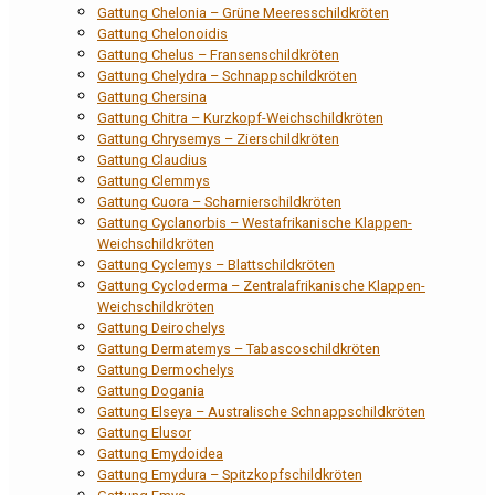
Gattung Chelonia – Grüne Meeresschildkröten
Gattung Chelonoidis
Gattung Chelus – Fransenschildkröten
Gattung Chelydra – Schnappschildkröten
Gattung Chersina
Gattung Chitra – Kurzkopf-Weichschildkröten
Gattung Chrysemys – Zierschildkröten
Gattung Claudius
Gattung Clemmys
Gattung Cuora – Scharnierschildkröten
Gattung Cyclanorbis – Westafrikanische Klappen-
Weichschildkröten
Gattung Cyclemys – Blattschildkröten
Gattung Cycloderma – Zentralafrikanische Klappen-
Weichschildkröten
Gattung Deirochelys
Gattung Dermatemys – Tabascoschildkröten
Gattung Dermochelys
Gattung Dogania
Gattung Elseya – Australische Schnappschildkröten
Gattung Elusor
Gattung Emydoidea
Gattung Emydura – Spitzkopfschildkröten