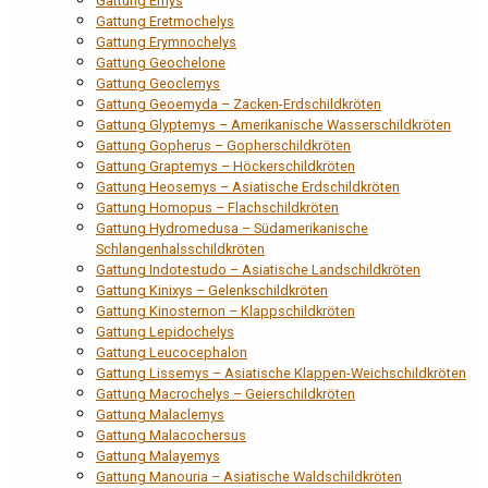
Gattung Emys
Gattung Eretmochelys
Gattung Erymnochelys
Gattung Geochelone
Gattung Geoclemys
Gattung Geoemyda – Zacken-Erdschildkröten
Gattung Glyptemys – Amerikanische Wasserschildkröten
Gattung Gopherus – Gopherschildkröten
Gattung Graptemys – Höckerschildkröten
Gattung Heosemys – Asiatische Erdschildkröten
Gattung Homopus – Flachschildkröten
Gattung Hydromedusa – Südamerikanische
Schlangenhalsschildkröten
Gattung Indotestudo – Asiatische Landschildkröten
Gattung Kinixys – Gelenkschildkröten
Gattung Kinosternon – Klappschildkröten
Gattung Lepidochelys
Gattung Leucocephalon
Gattung Lissemys – Asiatische Klappen-Weichschildkröten
Gattung Macrochelys – Geierschildkröten
Gattung Malaclemys
Gattung Malacochersus
Gattung Malayemys
Gattung Manouria – Asiatische Waldschildkröten