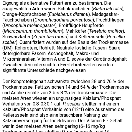
Eignung als alternative Futtertiere zu bestimmen. Die
ausgewählten Arten waren Schokoschaben (
Blatta lateralis
),
Orange-Kopfschaben (
Eublaberus distanti
), Madagaskar-
Fauchschaben (
Gromphadorhina portentosa
), Fruchttfliegen
(
Drosophila melanogaster
), Breitflügel-Heupferde
(
Microcentrum rhombifolium
), Mehlkäfer (
Tenebrio molitor
),
Schwarzkäfer (
Zophobas morio
) und Kellerasseln (
Porcellio
scaber
). Quantifiziert wurden auf der Basis der Trockenmasse
(DM): Rohprotein, Rohfett, Neutrale lösliche Fasern, Säure
detergierbare Fasern, Aschegehalt, Makro- und
Mikromineralien, Vitamin A und E, sowie der Carotinoidgehalt.
Zwischen den untersuchten Evertebratenarten wurden
signifikante Unterschiede nachgewiesen.
Der Rohproteingehalt schwankte zwischen 38 und 76 % der
Trockenmasse, Fett zwischen 14 und 54 % der Trockenmasse
und Asche reichte von 2 bis 8 % der Trockenmasse. Die
meisten Arten wiesen ein ungünstiges Kalzium/Phosphat
Verhältnis von 0.8-0.30:1 auf.
P. scaber
stellten mit einem
Kalzium/Phosphat Verhältnis von (12:1) eine Ausnahme dar.
Kellerasseln sind also eine brauchbare Nahrung zur
Kalziumversorgung für Insektivoren. Der Vitamin E - Gehalt
war in den meisten Arten sehr gering (6-16 mg/kg
Trockenmasse), hier stellten
D. melanogaster
und
M.