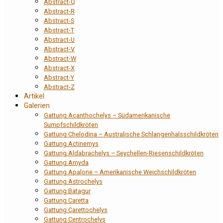
Abstract-Q
Abstract-R
Abstract-S
Abstract-T
Abstract-U
Abstract-V
Abstract-W
Abstract-X
Abstract-Y
Abstract-Z
Artikel
Galerien
Gattung Acanthochelys – Südamerikanische
Sumpfschildkröten
Gattung Chelodina – Australische Schlangenhalsschildkröten
Gattung Actinemys
Gattung Aldabrachelys – Seychellen-Riesenschildkröten
Gattung Amyda
Gattung Apalone – Amerikanische Weichschildkröten
Gattung Astrochelys
Gattung Batagur
Gattung Caretta
Gattung Carettochelys
Gattung Centrochelys