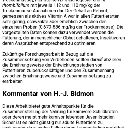
rhombifolium
mit jeweils 112 und 110 mg/kg der
Trockenmasse Ausnahmen dar. Der Gehalt an Retinol,
gemessen als aktives Vitamin A war in allen Futtertierarten
sehr gering, schwankte aber erheblich zwischen den
einzelnen Proben (0.670-886 mg/kg der Trockenmasse). Die
vorgestellten Daten können dazu verwendet werden die
Fütterung, der in menschlicher Obhut gehaltenen, Insektivoren
deren Ansprüchen entsprechend zu optimieren.
Zukünftige Forschungsarbeit in Bezug auf die
Zusammensetzung von Wirbellosen sollten darauf abzielen
die Ernährungsweise der Entwicklungsstadien von
Futtertieren zu berücksichtigen und den Zusammenhang
zwischen Ernährungsweise und Zusammensetzung zu
erarbeiten.
Kommentar von H.-J. Bidmon
Diese Arbeit bietet gute Anhaltspunkte für die
Zusammenstellung der Nahrung für karnivore Schildkröten
oder deren meist mehr karnivor lebenden Juvenilstadien.
Sicher ist es nicht günstig nur adulte Futtertiere zu
analysieren, da in vielen Fällen deren Larvenstadien verfüttert