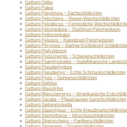
Gattung Orlitia
Gattung Palea
Gattung Pangshura – Dachschildkröten
Gattung Pelochelys – Riesen-Weichschildkröten
Gattung Pelodiscus – Fernöstliche Weichschildkröt
Gattung Pelomedusa – Starrbrust-Pelomedusen
Gattung Peltocephalus
Gattung Pelusios – Klappbrust-Pelomedusen
Gattung Phrynops – Bärtige Krötenkopf-Schildkröt
Gattung Platysternon
Gattung Podocnemis – Schienenschildkröten
Gattung Psammobates – Südafrikanische Landschi
Gattung Pseudemydura
Gattung Pseudemys – Echte Schmuckschildkröten
Gattung Pyxis – Spinnenschildkröten
Gattung Rafetus
Gattung Rheodytes
Gattung Rhinoclemmys – Amerikanische Erdschildk
Gattung Sacalia – Pfauenaugen-Sumpfschildkröten
Gattung Siebenrockiella
Gattung Staurotypus – Echte Kreuzbrustschildkröte
Gattung Sternotherus – Moschusschildkröten
Gattung Stigmochelys – Pantherschildkröten
Gattung Terrapene – Dosenschildkröten