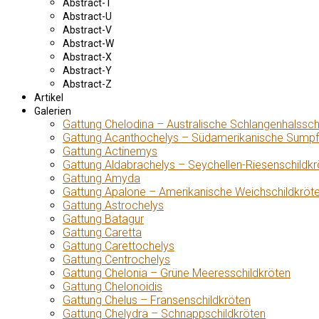
Abstract-T
Abstract-U
Abstract-V
Abstract-W
Abstract-X
Abstract-Y
Abstract-Z
Artikel
Galerien
Gattung Chelodina – Australische Schlangenhalssch
Gattung Acanthochelys – Südamerikanische Sumpf
Gattung Actinemys
Gattung Aldabrachelys – Seychellen-Riesenschildkr
Gattung Amyda
Gattung Apalone – Amerikanische Weichschildkröt
Gattung Astrochelys
Gattung Batagur
Gattung Caretta
Gattung Carettochelys
Gattung Centrochelys
Gattung Chelonia – Grüne Meeresschildkröten
Gattung Chelonoidis
Gattung Chelus – Fransenschildkröten
Gattung Chelydra – Schnappschildkröten