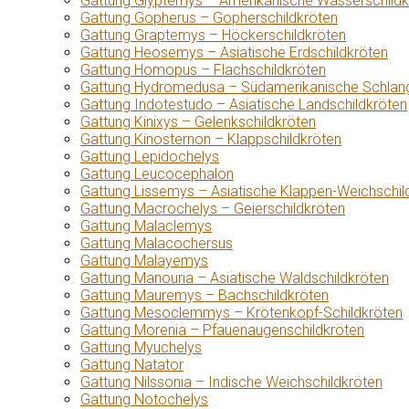
Gattung Glyptemys – Amerikanische Wasserschildk
Gattung Gopherus – Gopherschildkröten
Gattung Graptemys – Höckerschildkröten
Gattung Heosemys – Asiatische Erdschildkröten
Gattung Homopus – Flachschildkröten
Gattung Hydromedusa – Südamerikanische Schlang
Gattung Indotestudo – Asiatische Landschildkröten
Gattung Kinixys – Gelenkschildkröten
Gattung Kinosternon – Klappschildkröten
Gattung Lepidochelys
Gattung Leucocephalon
Gattung Lissemys – Asiatische Klappen-Weichschil
Gattung Macrochelys – Geierschildkröten
Gattung Malaclemys
Gattung Malacochersus
Gattung Malayemys
Gattung Manouria – Asiatische Waldschildkröten
Gattung Mauremys – Bachschildkröten
Gattung Mesoclemmys – Krötenkopf-Schildkröten
Gattung Morenia – Pfauenaugenschildkröten
Gattung Myuchelys
Gattung Natator
Gattung Nilssonia – Indische Weichschildkröten
Gattung Notochelys