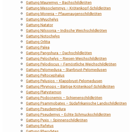
Gattung Mauremys – Bachschildkröten
Gattung Mesoclemmys – Krötenkopf-Schildkröten
Gattung Morenia – Pfauenaugenschildkröten
Gattung Myuchelys
Gattung Natator
Gattung Nilssonia – Indische Weichschildkröten
Gattung Notochelys
Gattung Orlitia
Gattung Palea
Gattung Pangshura – Dachschildkröten
Gattung Pelochelys – Riesen-Weichschildkröten
Gattung Pelodiscus – Fernöstliche Weichschildkröten
Gattung Pelomedusa – Starrbrust-Pelomedusen
Gattung Peltocephalus
Gattung Pelusios – Klappbrust-Pelomedusen
Gattung Phrynops – Bärtige Krötenkopf-Schildkröten
Gattung Platysternon
Gattung Podocnemis – Schienenschildkröten
Gattung Psammobates – Südafrikanische Landschildkröten
Gattung Pseudemydura
Gattung Pseudemys – Echte Schmuckschildkröten
Gattung Pyxis – Spinnenschildkröten
Gattung Rafetus
Gattung Rheodytes