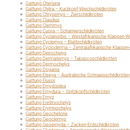
Gattung Chersina
Gattung Chitra – Kurzkopf-Weichschildkröten
Gattung Chrysemys – Zierschildkröten
Gattung Claudius
Gattung Clemmys
Gattung Cuora – Scharnierschildkröten
Gattung Cyclanorbis – Westafrikanische Klappen-W
Gattung Cyclemys – Blattschildkröten
Gattung Cycloderma – Zentralafrikanische Klappen
Gattung Deirochelys
Gattung Dermatemys – Tabascoschildkröten
Gattung Dermochelys
Gattung Dogania
Gattung Elseya – Australische Schnappschildkröten
Gattung Elusor
Gattung Emydoidea
Gattung Emydura – Spitzkopfschildkröten
Gattung Emys
Gattung Eretmochelys
Gattung Erymnochelys
Gattung Geochelone
Gattung Geoclemys
Gattung Geoemyda – Zacken-Erdschildkröten