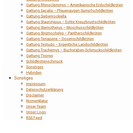
Gattung Rhinoclemmys – Amerikanische Erdschildkröten
Gattung Sacalia – Pfauenaugen-Sumpfschildkröten
Gattung Siebenrockiella
Gattung Staurotypus – Echte Kreuzbrustschildkröten
Gattung Sternotherus – Moschusschildkröten
Gattung Stigmochelys – Pantherschildkröten
Gattung Terrapene – Dosenschildkröten
Gattung Testudo – Eigentliche Landschildkröten
Gattung Trachemys – Buchstaben-Schmuckschildkröten
Gattung Trionyx
Schildkrötenschmuck
Sonstiges
Hybriden
Sonstiges
Impressum
Datenschutzerklärung
Disclaimer
Nomenklatur
Unser Team
Unser Logo
RSS Feed