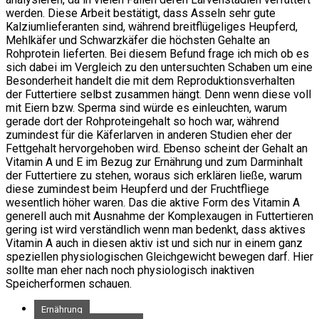
werden. Diese Arbeit bestätigt, dass Asseln sehr gute
Kalziumlieferanten sind, während breitflügeliges Heupferd,
Mehlkäfer und Schwarzkäfer die höchsten Gehalte an
Rohprotein lieferten. Bei diesem Befund frage ich mich ob es
sich dabei im Vergleich zu den untersuchten Schaben um eine
Besonderheit handelt die mit dem Reproduktionsverhalten
der Futtertiere selbst zusammen hängt. Denn wenn diese voll
mit Eiern bzw. Sperma sind würde es einleuchten, warum
gerade dort der Rohproteingehalt so hoch war, während
zumindest für die Käferlarven in anderen Studien eher der
Fettgehalt hervorgehoben wird. Ebenso scheint der Gehalt an
Vitamin A und E im Bezug zur Ernährung und zum Darminhalt
der Futtertiere zu stehen, woraus sich erklären ließe, warum
diese zumindest beim Heupferd und der Fruchtfliege
wesentlich höher waren. Das die aktive Form des Vitamin A
generell auch mit Ausnahme der Komplexaugen in Futtertieren
gering ist wird verständlich wenn man bedenkt, dass aktives
Vitamin A auch in diesen aktiv ist und sich nur in einem ganz
speziellen physiologischen Gleichgewicht bewegen darf. Hier
sollte man eher nach noch physiologisch inaktiven
Speicherformen schauen.
Ernährung