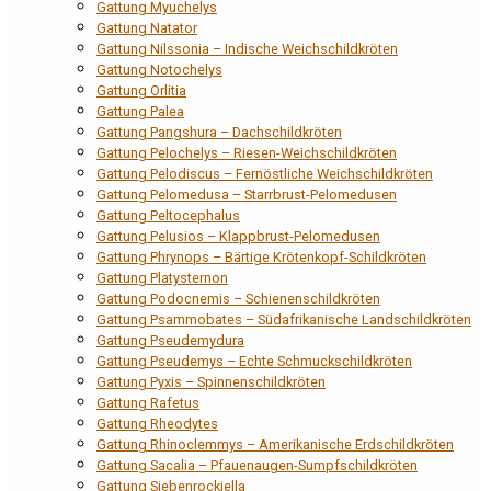
Gattung Myuchelys
Gattung Natator
Gattung Nilssonia – Indische Weichschildkröten
Gattung Notochelys
Gattung Orlitia
Gattung Palea
Gattung Pangshura – Dachschildkröten
Gattung Pelochelys – Riesen-Weichschildkröten
Gattung Pelodiscus – Fernöstliche Weichschildkröten
Gattung Pelomedusa – Starrbrust-Pelomedusen
Gattung Peltocephalus
Gattung Pelusios – Klappbrust-Pelomedusen
Gattung Phrynops – Bärtige Krötenkopf-Schildkröten
Gattung Platysternon
Gattung Podocnemis – Schienenschildkröten
Gattung Psammobates – Südafrikanische Landschildkröten
Gattung Pseudemydura
Gattung Pseudemys – Echte Schmuckschildkröten
Gattung Pyxis – Spinnenschildkröten
Gattung Rafetus
Gattung Rheodytes
Gattung Rhinoclemmys – Amerikanische Erdschildkröten
Gattung Sacalia – Pfauenaugen-Sumpfschildkröten
Gattung Siebenrockiella