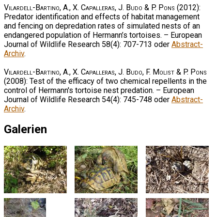
Vilardell-Bartino, A., X. Capalleras, J. Budo & P. Pons
(2012):
Predator identification and effects of habitat management
and fencing on depredation rates of simulated nests of an
endangered population of Hermann’s tortoises. – European
Journal of Wildlife Research 58(4): 707-713 oder
Abstract-
Archiv
.
Vilardell-Bartino, A., X. Capalleras, J. Budo, F. Molist & P. Pons
(2008): Test of the efficacy of two chemical repellents in the
control of Hermann's tortoise nest predation. – European
Journal of Wildlife Research 54(4): 745-748 oder
Abstract-
Archiv
.
Galerien