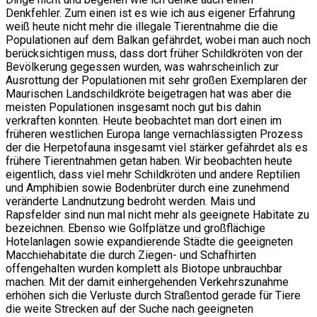
Denkfehler. Zum einen ist es wie ich aus eigener Erfahrung
weiß heute nicht mehr die illegale Tierentnahme die die
Populationen auf dem Balkan gefährdet, wobei man auch noch
berücksichtigen muss, dass dort früher Schildkröten von der
Bevölkerung gegessen wurden, was wahrscheinlich zur
Ausrottung der Populationen mit sehr großen Exemplaren der
Maurischen Landschildkröte beigetragen hat was aber die
meisten Populationen insgesamt noch gut bis dahin
verkraften konnten. Heute beobachtet man dort einen im
früheren westlichen Europa lange vernachlässigten Prozess
der die Herpetofauna insgesamt viel stärker gefährdet als es
frühere Tierentnahmen getan haben. Wir beobachten heute
eigentlich, dass viel mehr Schildkröten und andere Reptilien
und Amphibien sowie Bodenbrüter durch eine zunehmend
veränderte Landnutzung bedroht werden. Mais und
Rapsfelder sind nun mal nicht mehr als geeignete Habitate zu
bezeichnen. Ebenso wie Golfplätze und großflächige
Hotelanlagen sowie expandierende Städte die geeigneten
Macchiehabitate die durch Ziegen- und Schafhirten
offengehalten wurden komplett als Biotope unbrauchbar
machen. Mit der damit einhergehenden Verkehrszunahme
erhöhen sich die Verluste durch Straßentod gerade für Tiere
die weite Strecken auf der Suche nach geeigneten