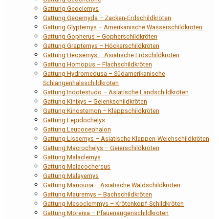
Gattung Geoclemys
Gattung Geoemyda – Zacken-Erdschildkröten
Gattung Glyptemys – Amerikanische Wasserschildkröten
Gattung Gopherus – Gopherschildkröten
Gattung Graptemys – Höckerschildkröten
Gattung Heosemys – Asiatische Erdschildkröten
Gattung Homopus – Flachschildkröten
Gattung Hydromedusa – Südamerikanische
Schlangenhalsschildkröten
Gattung Indotestudo – Asiatische Landschildkröten
Gattung Kinixys – Gelenkschildkröten
Gattung Kinosternon – Klappschildkröten
Gattung Lepidochelys
Gattung Leucocephalon
Gattung Lissemys – Asiatische Klappen-Weichschildkröten
Gattung Macrochelys – Geierschildkröten
Gattung Malaclemys
Gattung Malacochersus
Gattung Malayemys
Gattung Manouria – Asiatische Waldschildkröten
Gattung Mauremys – Bachschildkröten
Gattung Mesoclemmys – Krötenkopf-Schildkröten
Gattung Morenia – Pfauenaugenschildkröten