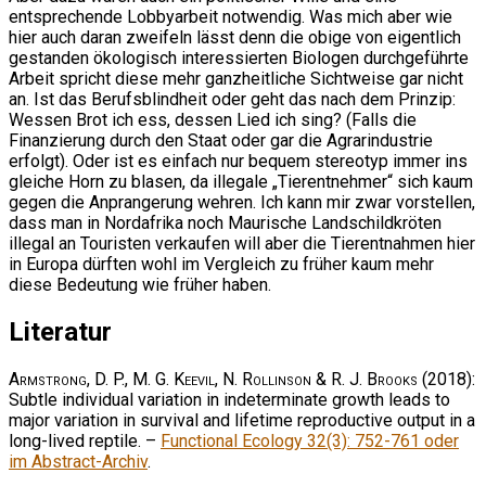
entsprechende Lobbyarbeit notwendig. Was mich aber wie
hier auch daran zweifeln lässt denn die obige von eigentlich
gestanden ökologisch interessierten Biologen durchgeführte
Arbeit spricht diese mehr ganzheitliche Sichtweise gar nicht
an. Ist das Berufsblindheit oder geht das nach dem Prinzip:
Wessen Brot ich ess, dessen Lied ich sing? (Falls die
Finanzierung durch den Staat oder gar die Agrarindustrie
erfolgt). Oder ist es einfach nur bequem stereotyp immer ins
gleiche Horn zu blasen, da illegale „Tierentnehmer“ sich kaum
gegen die Anprangerung wehren. Ich kann mir zwar vorstellen,
dass man in Nordafrika noch Maurische Landschildkröten
illegal an Touristen verkaufen will aber die Tierentnahmen hier
in Europa dürften wohl im Vergleich zu früher kaum mehr
diese Bedeutung wie früher haben.
Literatur
Armstrong, D. P., M. G. Keevil, N. Rollinson & R. J. Brooks
(2018):
Subtle individual variation in indeterminate growth leads to
major variation in survival and lifetime reproductive output in a
long-lived reptile. –
Functional Ecology 32(3): 752-761 oder
im Abstract-Archiv
.