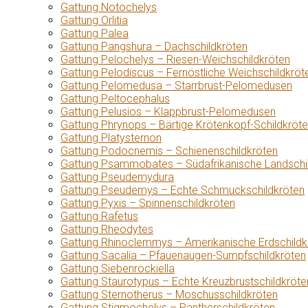
Gattung Notochelys
Gattung Orlitia
Gattung Palea
Gattung Pangshura – Dachschildkröten
Gattung Pelochelys – Riesen-Weichschildkröten
Gattung Pelodiscus – Fernöstliche Weichschildkröt
Gattung Pelomedusa – Starrbrust-Pelomedusen
Gattung Peltocephalus
Gattung Pelusios – Klappbrust-Pelomedusen
Gattung Phrynops – Bärtige Krötenkopf-Schildkröt
Gattung Platysternon
Gattung Podocnemis – Schienenschildkröten
Gattung Psammobates – Südafrikanische Landschi
Gattung Pseudemydura
Gattung Pseudemys – Echte Schmuckschildkröten
Gattung Pyxis – Spinnenschildkröten
Gattung Rafetus
Gattung Rheodytes
Gattung Rhinoclemmys – Amerikanische Erdschildk
Gattung Sacalia – Pfauenaugen-Sumpfschildkröten
Gattung Siebenrockiella
Gattung Staurotypus – Echte Kreuzbrustschildkröte
Gattung Sternotherus – Moschusschildkröten
Gattung Stigmochelys – Pantherschildkröten