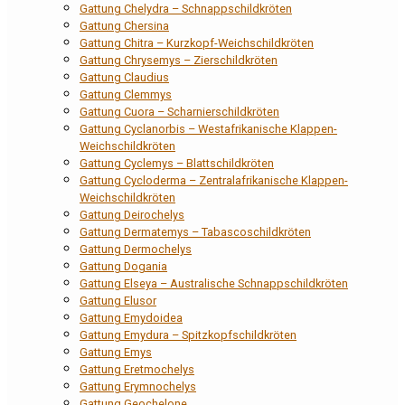
Gattung Chelydra – Schnappschildkröten
Gattung Chersina
Gattung Chitra – Kurzkopf-Weichschildkröten
Gattung Chrysemys – Zierschildkröten
Gattung Claudius
Gattung Clemmys
Gattung Cuora – Scharnierschildkröten
Gattung Cyclanorbis – Westafrikanische Klappen-
Weichschildkröten
Gattung Cyclemys – Blattschildkröten
Gattung Cycloderma – Zentralafrikanische Klappen-
Weichschildkröten
Gattung Deirochelys
Gattung Dermatemys – Tabascoschildkröten
Gattung Dermochelys
Gattung Dogania
Gattung Elseya – Australische Schnappschildkröten
Gattung Elusor
Gattung Emydoidea
Gattung Emydura – Spitzkopfschildkröten
Gattung Emys
Gattung Eretmochelys
Gattung Erymnochelys
Gattung Geochelone