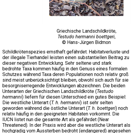
Griechische Landschildkröte,
Testudo hermanni boettgeri
,
© Hans-Jürgen Bidmon
Schildkrötenspezies ernsthaft gefährdet. Habitatverluste und
der illegale Tierhandel leisten einen substantiellen Beitrag zu
dieser negativen Entwicklung. Sehr seltene und stark
bedrohte Taxa kommen häufig in den Genuss eines formalen
Schutzes während Taxa deren Populationen noch relativ groß
sind meist unberücksichtigt bleiben, obwohl sich auch für sie
besorgniserregende Entwicklungen abzeichnen. Die beiden
Unterarten der Griechischen Landschildkröte (
Testudo
hermanni
) liefern für diesen Unterschied ein gutes Beispiel:
Die westliche Unterart (
T. h. hermanni
) ist sehr selten
geworden während die östliche Unterart (
T. h. boettgeri
) noch
relativ häufig in den geeigneten Habitaten vorkommt. Die
IUCN listet nun die gesamte Art als gefährdet (Near
Threatened). In der Praxis wird aber die westliche Unterart als
hochgradig vom Aussterben bedroht (endangered) angesehen