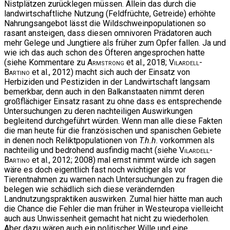
Nistplätzen zurücklegen müssen. Allein das durch die
landwirtschaftliche Nutzung (Feldfrüchte, Getreide) erhöhte
Nahrungsangebot lässt die Wildschweinpopulationen so
rasant ansteigen, dass diesen omnivoren Prädatoren auch
mehr Gelege und Jungtiere als früher zum Opfer fallen. Ja und
wie ich das auch schon des Öfteren angesprochen hatte
(siehe Kommentare zu
Armstrong
et al., 2018;
Vilardell-
Bartino
et al., 2012) macht sich auch der Einsatz von
Herbiziden und Pestiziden in der Landwirtschaft langsam
bemerkbar, denn auch in den Balkanstaaten nimmt deren
großflächiger Einsatz rasant zu ohne dass es entsprechende
Untersuchungen zu deren nachteiligen Auswirkungen
begleitend durchgeführt würden. Wenn man alle diese Fakten
die man heute für die französischen und spanischen Gebiete
in denen noch Reliktpopulationen von
T.h.h
. vorkommen als
nachteilig und bedrohend ausfindig macht (siehe
Vilardell-
Bartino
et al., 2012; 2008) mal ernst nimmt würde ich sagen
wäre es doch eigentlich fast noch wichtiger als vor
Tierentnahmen zu warnen nach Untersuchungen zu fragen die
belegen wie schädlich sich diese verändernden
Landnutzungspraktiken auswirken. Zumal hier hätte man auch
die Chance die Fehler die man früher in Westeuropa vielleicht
auch aus Unwissenheit gemacht hat nicht zu wiederholen.
Aber dazu wären auch ein politischer Wille und eine