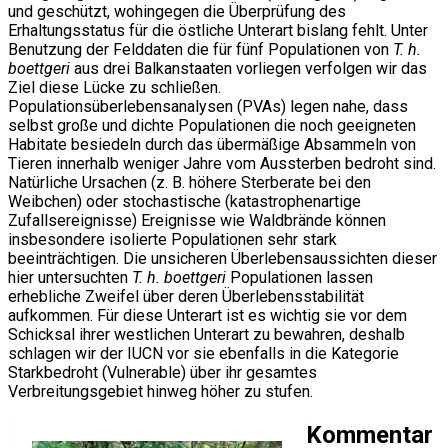
und geschützt, wohingegen die Überprüfung des
Erhaltungsstatus für die östliche Unterart bislang fehlt. Unter
Benutzung der Felddaten die für fünf Populationen von
T. h.
boettgeri
aus drei Balkanstaaten vorliegen verfolgen wir das
Ziel diese Lücke zu schließen.
Populationsüberlebensanalysen (PVAs) legen nahe, dass
selbst große und dichte Populationen die noch geeigneten
Habitate besiedeln durch das übermäßige Absammeln von
Tieren innerhalb weniger Jahre vom Aussterben bedroht sind.
Natürliche Ursachen (z. B. höhere Sterberate bei den
Weibchen) oder stochastische (katastrophenartige
Zufallsereignisse) Ereignisse wie Waldbrände können
insbesondere isolierte Populationen sehr stark
beeinträchtigen. Die unsicheren Überlebensaussichten dieser
hier untersuchten
T. h. boettgeri
Populationen lassen
erhebliche Zweifel über deren Überlebensstabilität
aufkommen. Für diese Unterart ist es wichtig sie vor dem
Schicksal ihrer westlichen Unterart zu bewahren, deshalb
schlagen wir der IUCN vor sie ebenfalls in die Kategorie
Starkbedroht (Vulnerable) über ihr gesamtes
Verbreitungsgebiet hinweg höher zu stufen.
Kommentar