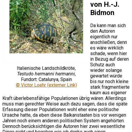
von H.-J.
Bidmon
Da kann man sich
den Autoren
eigentlich nur
anschließen, denn
es wäre wirklich
schade, wenn hier
in Bezug auf deren
Schutz auch
Italienische Landschildkröte,
wieder solange
Testudo hermanni hermanni
,
gewartet würde
Fundort: Catalunya, Spain
bis nur noch kleine
© Victor Loehr (externer Link)
stark fragmentierte
kaum aus eigener
Kraft überlebensfähige Populationen übrig wären. Allerdings
muss man gerechter Weise auch dazu sagen, dass die späte
Erfassung dieser Populationen wohl eher eine politische
Ursache hatte, da eben diese Balkanstaaten bis vor wenigen
Jahren noch einem anderen politischen System angehörten.
Dennoch berücksichtigen die Autoren hier zwei wesentliche
Dinge nicht und begehen wie ich denke auch einen