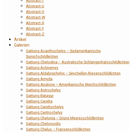
Abstract-T
Abstract-U
Abstract-V
Abstract-W
Abstract-X
Abstract-Y
Abstract-Z
Artikel
Galerien
Gattung Acanthochelys – Südamerikanische
Sumpfschildkröten
Gattung Chelodina – Australische Schlangenhalsschildkröten
Gattung Actinemys
Gattung Aldabrachelys – Seychellen-Riesenschildkröten
Gattung Amyda
Gattung Apalone – Amerikanische Weichschildkröten
Gattung Astrochelys
Gattung Batagur
Gattung Caretta
Gattung Carettochelys
Gattung Centrochelys
Gattung Chelonia – Grüne Meeresschildkröten
Gattung Chelonoidis
Gattung Chelus – Fransenschildkröten