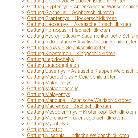
Gattung Geoemyda – Zacken-Erdschildkröten
Gattung Glyptemys – Amerikanische Wasserschildk
Gattung Gopherus – Gopherschildkröten
Gattung Graptemys – Höckerschildkröten
Gattung Heosemys – Asiatische Erdschildkröten
Gattung Homopus – Flachschildkröten
Gattung Hydromedusa – Südamerikanische Schlang
Gattung Indotestudo – Asiatische Landschildkröten
Gattung Kinixys – Gelenkschildkröten
Gattung Kinosternon – Klappschildkröten
Gattung Lepidochelys
Gattung Leucocephalon
Gattung Lissemys – Asiatische Klappen-Weichschil
Gattung Macrochelys – Geierschildkröten
Gattung Malaclemys
Gattung Malacochersus
Gattung Malayemys
Gattung Manouria – Asiatische Waldschildkröten
Gattung Mauremys – Bachschildkröten
Gattung Mesoclemmys – Krötenkopf-Schildkröten
Gattung Morenia – Pfauenaugenschildkröten
Gattung Myuchelys
Gattung Natator
Gattung Nilssonia – Indische Weichschildkröten