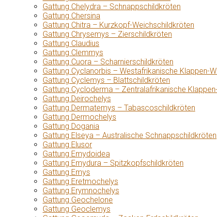
Gattung Chelydra – Schnappschildkröten
Gattung Chersina
Gattung Chitra – Kurzkopf-Weichschildkröten
Gattung Chrysemys – Zierschildkröten
Gattung Claudius
Gattung Clemmys
Gattung Cuora – Scharnierschildkröten
Gattung Cyclanorbis – Westafrikanische Klappen-W
Gattung Cyclemys – Blattschildkröten
Gattung Cycloderma – Zentralafrikanische Klappen
Gattung Deirochelys
Gattung Dermatemys – Tabascoschildkröten
Gattung Dermochelys
Gattung Dogania
Gattung Elseya – Australische Schnappschildkröten
Gattung Elusor
Gattung Emydoidea
Gattung Emydura – Spitzkopfschildkröten
Gattung Emys
Gattung Eretmochelys
Gattung Erymnochelys
Gattung Geochelone
Gattung Geoclemys