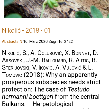
Nikolić - 2018 - 01
Abstracts N
16. März 2020
Zugriffe: 2422
Nikolić, S., A. Golubović, X. Bonnet, D.
Arsovski, J.-M. Ballouard, R. Ajtic, B.
Sterijovski, V. Ikovic, A. Vujović & L.
Tomovic
(2018): Why an apparently
prosperous subspecies needs strict
protection: The case of
Testudo
hermanni boettgeri
from the central
Balkans. – Herpetological