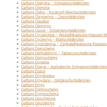
Gattung Chelydra – Schnappschildkröten
Gattung Chersina
Gattung Chitra – Kurzkopf-Weichschildkröten
Gattung Chrysemys – Zierschildkröten
Gattung Claudius
Gattung Clemmys
Gattung Cuora – Scharnierschildkröten
Gattung Cyclanorbis – Westafrikanische Klappen-W
Gattung Cyclemys – Blattschildkröten
Gattung Cycloderma – Zentralafrikanische Klappen
Gattung Deirochelys
Gattung Dermatemys – Tabascoschildkröten
Gattung Dermochelys
Gattung Dogania
Gattung Elseya – Australische Schnappschildkröten
Gattung Elusor
Gattung Emydoidea
Gattung Emydura – Spitzkopfschildkröten
Gattung Emys
Gattung Eretmochelys
Gattung Erymnochelys
Gattung Geochelone
Gattung Geoclemys