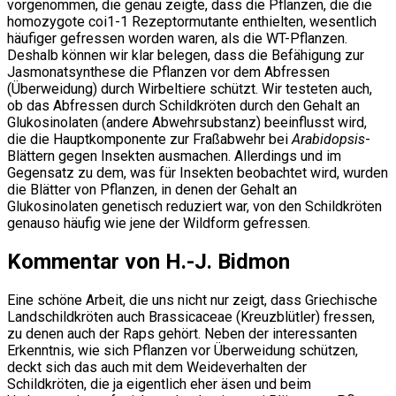
vorgenommen, die genau zeigte, dass die Pflanzen, die die
homozygote coi1-1 Rezeptormutante enthielten, wesentlich
häufiger gefressen worden waren, als die WT-Pflanzen.
Deshalb können wir klar belegen, dass die Befähigung zur
Jasmonatsynthese die Pflanzen vor dem Abfressen
(Überweidung) durch Wirbeltiere schützt. Wir testeten auch,
ob das Abfressen durch Schildkröten durch den Gehalt an
Glukosinolaten (andere Abwehrsubstanz) beeinflusst wird,
die die Hauptkomponente zur Fraßabwehr bei
Arabidopsis
-
Blättern gegen Insekten ausmachen. Allerdings und im
Gegensatz zu dem, was für Insekten beobachtet wird, wurden
die Blätter von Pflanzen, in denen der Gehalt an
Glukosinolaten genetisch reduziert war, von den Schildkröten
genauso häufig wie jene der Wildform gefressen.
Kommentar von H.-J. Bidmon
Eine schöne Arbeit, die uns nicht nur zeigt, dass Griechische
Landschildkröten auch Brassicaceae (Kreuzblütler) fressen,
zu denen auch der Raps gehört. Neben der interessanten
Erkenntnis, wie sich Pflanzen vor Überweidung schützen,
deckt sich das auch mit dem Weideverhalten der
Schildkröten, die ja eigentlich eher äsen und beim