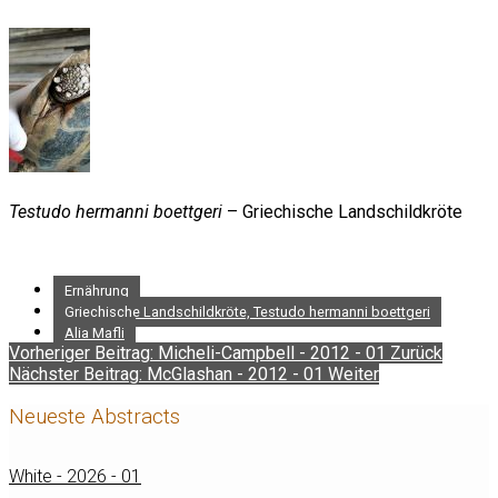
Testudo hermanni boettgeri
– Griechische Landschildkröte
Ernährung
Griechische Landschildkröte, Testudo hermanni boettgeri
Alia Mafli
Vorheriger Beitrag: Micheli-Campbell - 2012 - 01
Zurück
Nächster Beitrag: McGlashan - 2012 - 01
Weiter
Neueste Abstracts
White - 2026 - 01