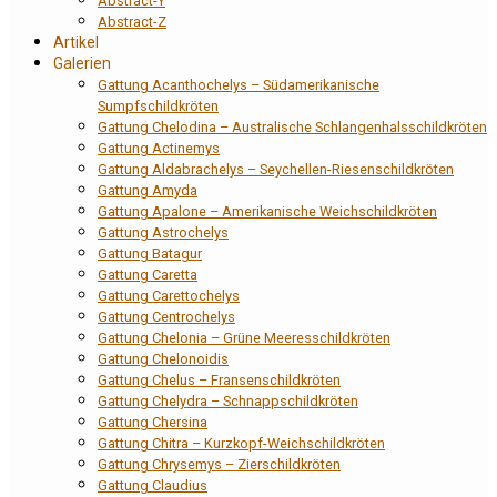
Abstract-Y
Abstract-Z
Artikel
Galerien
Gattung Acanthochelys – Südamerikanische
Sumpfschildkröten
Gattung Chelodina – Australische Schlangenhalsschildkröten
Gattung Actinemys
Gattung Aldabrachelys – Seychellen-Riesenschildkröten
Gattung Amyda
Gattung Apalone – Amerikanische Weichschildkröten
Gattung Astrochelys
Gattung Batagur
Gattung Caretta
Gattung Carettochelys
Gattung Centrochelys
Gattung Chelonia – Grüne Meeresschildkröten
Gattung Chelonoidis
Gattung Chelus – Fransenschildkröten
Gattung Chelydra – Schnappschildkröten
Gattung Chersina
Gattung Chitra – Kurzkopf-Weichschildkröten
Gattung Chrysemys – Zierschildkröten
Gattung Claudius