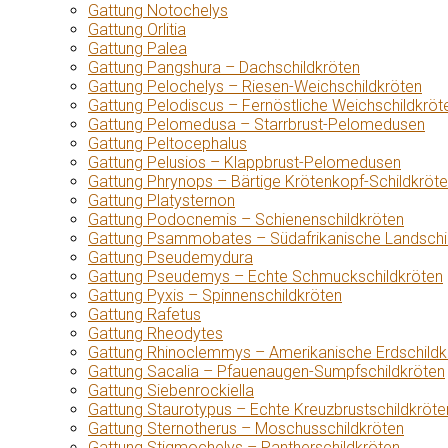
Gattung Notochelys
Gattung Orlitia
Gattung Palea
Gattung Pangshura – Dachschildkröten
Gattung Pelochelys – Riesen-Weichschildkröten
Gattung Pelodiscus – Fernöstliche Weichschildkröt
Gattung Pelomedusa – Starrbrust-Pelomedusen
Gattung Peltocephalus
Gattung Pelusios – Klappbrust-Pelomedusen
Gattung Phrynops – Bärtige Krötenkopf-Schildkröt
Gattung Platysternon
Gattung Podocnemis – Schienenschildkröten
Gattung Psammobates – Südafrikanische Landschi
Gattung Pseudemydura
Gattung Pseudemys – Echte Schmuckschildkröten
Gattung Pyxis – Spinnenschildkröten
Gattung Rafetus
Gattung Rheodytes
Gattung Rhinoclemmys – Amerikanische Erdschildk
Gattung Sacalia – Pfauenaugen-Sumpfschildkröten
Gattung Siebenrockiella
Gattung Staurotypus – Echte Kreuzbrustschildkröte
Gattung Sternotherus – Moschusschildkröten
Gattung Stigmochelys – Pantherschildkröten