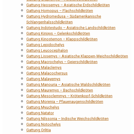
Gattung Heosemys – Asiatische Erdschildkröten
Gattung Homopus – Flachschildkröten
Gattung Hydromedusa – Südamerikanische
Schlangenhalsschildkröten
Gattung Indotestudo – Asiatische Landschildkröten
Gattung Kinixys – Gelenkschildkröten
Gattung Kinosternon – Klappschildkröten
Gattung Lepidochelys
Gattung Leucocephalon
Gattung Lissemys – Asiatische Klappen-Weichschildkröten
Gattung Macrochelys – Geierschildkröten
Gattung Malaclemys
Gattung Malacochersus
Gattung Malayemys
Gattung Manouria – Asiatische Waldschildkröten
Gattung Mauremys – Bachschildkröten
Gattung Mesoclemmys – Krötenkopf-Schildkröten
Gattung Morenia – Pfauenaugenschildkröten
Gattung Myuchelys
Gattung Natator
Gattung Nilssonia – Indische Weichschildkröten
Gattung Notochelys
Gattung Orlitia