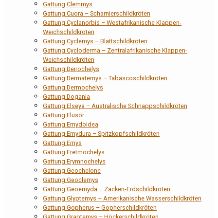
Gattung Clemmys
Gattung Cuora – Scharnierschildkröten
Gattung Cyclanorbis – Westafrikanische Klappen-
Weichschildkröten
Gattung Cyclemys – Blattschildkröten
Gattung Cycloderma – Zentralafrikanische Klappen-
Weichschildkröten
Gattung Deirochelys
Gattung Dermatemys – Tabascoschildkröten
Gattung Dermochelys
Gattung Dogania
Gattung Elseya – Australische Schnappschildkröten
Gattung Elusor
Gattung Emydoidea
Gattung Emydura – Spitzkopfschildkröten
Gattung Emys
Gattung Eretmochelys
Gattung Erymnochelys
Gattung Geochelone
Gattung Geoclemys
Gattung Geoemyda – Zacken-Erdschildkröten
Gattung Glyptemys – Amerikanische Wasserschildkröten
Gattung Gopherus – Gopherschildkröten
Gattung Graptemys – Höckerschildkröten