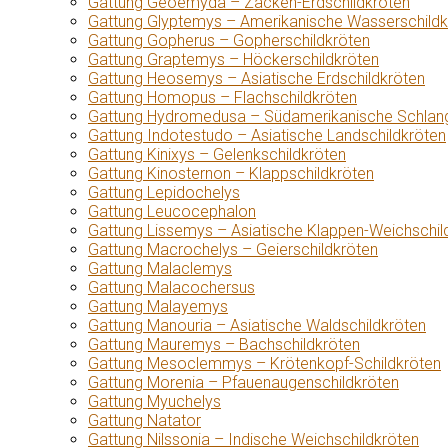
Gattung Geoemyda – Zacken-Erdschildkröten
Gattung Glyptemys – Amerikanische Wasserschildk
Gattung Gopherus – Gopherschildkröten
Gattung Graptemys – Höckerschildkröten
Gattung Heosemys – Asiatische Erdschildkröten
Gattung Homopus – Flachschildkröten
Gattung Hydromedusa – Südamerikanische Schlang
Gattung Indotestudo – Asiatische Landschildkröten
Gattung Kinixys – Gelenkschildkröten
Gattung Kinosternon – Klappschildkröten
Gattung Lepidochelys
Gattung Leucocephalon
Gattung Lissemys – Asiatische Klappen-Weichschil
Gattung Macrochelys – Geierschildkröten
Gattung Malaclemys
Gattung Malacochersus
Gattung Malayemys
Gattung Manouria – Asiatische Waldschildkröten
Gattung Mauremys – Bachschildkröten
Gattung Mesoclemmys – Krötenkopf-Schildkröten
Gattung Morenia – Pfauenaugenschildkröten
Gattung Myuchelys
Gattung Natator
Gattung Nilssonia – Indische Weichschildkröten