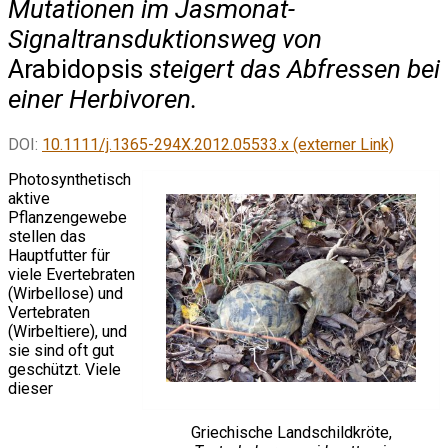
Mutationen im Jasmonat-
Signaltransduktionsweg von
Arabidopsis
steigert das Abfressen bei
einer Herbivoren.
DOI:
10.1111/j.1365-294X.2012.05533.x (externer Link)
Photosynthetisch
aktive
Pflanzengewebe
stellen das
Hauptfutter für
viele Evertebraten
(Wirbellose) und
Vertebraten
(Wirbeltiere), und
sie sind oft gut
geschützt. Viele
dieser
Griechische Landschildkröte,