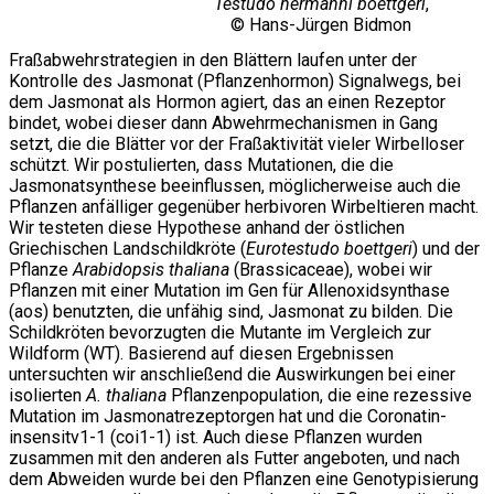
Testudo hermanni boettgeri
,
© Hans-Jürgen Bidmon
Fraßabwehrstrategien in den Blättern laufen unter der
Kontrolle des Jasmonat (Pflanzenhormon) Signalwegs, bei
dem Jasmonat als Hormon agiert, das an einen Rezeptor
bindet, wobei dieser dann Abwehrmechanismen in Gang
setzt, die die Blätter vor der Fraßaktivität vieler Wirbelloser
schützt. Wir postulierten, dass Mutationen, die die
Jasmonatsynthese beeinflussen, möglicherweise auch die
Pflanzen anfälliger gegenüber herbivoren Wirbeltieren macht.
Wir testeten diese Hypothese anhand der östlichen
Griechischen Landschildkröte (
Eurotestudo boettgeri
) und der
Pflanze
Arabidopsis thaliana
(Brassicaceae), wobei wir
Pflanzen mit einer Mutation im Gen für Allenoxidsynthase
(aos) benutzten, die unfähig sind, Jasmonat zu bilden. Die
Schildkröten bevorzugten die Mutante im Vergleich zur
Wildform (WT). Basierend auf diesen Ergebnissen
untersuchten wir anschließend die Auswirkungen bei einer
isolierten
A. thaliana
Pflanzenpopulation, die eine rezessive
Mutation im Jasmonatrezeptorgen hat und die Coronatin-
insensitv1-1 (coi1-1) ist. Auch diese Pflanzen wurden
zusammen mit den anderen als Futter angeboten, und nach
dem Abweiden wurde bei den Pflanzen eine Genotypisierung