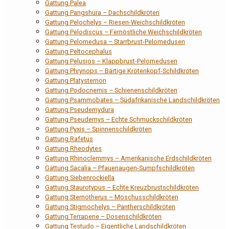
Gattung Palea
Gattung Pangshura – Dachschildkröten
Gattung Pelochelys – Riesen-Weichschildkröten
Gattung Pelodiscus – Fernöstliche Weichschildkröten
Gattung Pelomedusa – Starrbrust-Pelomedusen
Gattung Peltocephalus
Gattung Pelusios – Klappbrust-Pelomedusen
Gattung Phrynops – Bärtige Krötenkopf-Schildkröten
Gattung Platysternon
Gattung Podocnemis – Schienenschildkröten
Gattung Psammobates – Südafrikanische Landschildkröten
Gattung Pseudemydura
Gattung Pseudemys – Echte Schmuckschildkröten
Gattung Pyxis – Spinnenschildkröten
Gattung Rafetus
Gattung Rheodytes
Gattung Rhinoclemmys – Amerikanische Erdschildkröten
Gattung Sacalia – Pfauenaugen-Sumpfschildkröten
Gattung Siebenrockiella
Gattung Staurotypus – Echte Kreuzbrustschildkröten
Gattung Sternotherus – Moschusschildkröten
Gattung Stigmochelys – Pantherschildkröten
Gattung Terrapene – Dosenschildkröten
Gattung Testudo – Eigentliche Landschildkröten