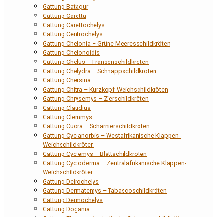
Gattung Batagur
Gattung Caretta
Gattung Carettochelys
Gattung Centrochelys
Gattung Chelonia – Grüne Meeresschildkröten
Gattung Chelonoidis
Gattung Chelus – Fransenschildkröten
Gattung Chelydra – Schnappschildkröten
Gattung Chersina
Gattung Chitra – Kurzkopf-Weichschildkröten
Gattung Chrysemys – Zierschildkröten
Gattung Claudius
Gattung Clemmys
Gattung Cuora – Scharnierschildkröten
Gattung Cyclanorbis – Westafrikanische Klappen-
Weichschildkröten
Gattung Cyclemys – Blattschildkröten
Gattung Cycloderma – Zentralafrikanische Klappen-
Weichschildkröten
Gattung Deirochelys
Gattung Dermatemys – Tabascoschildkröten
Gattung Dermochelys
Gattung Dogania