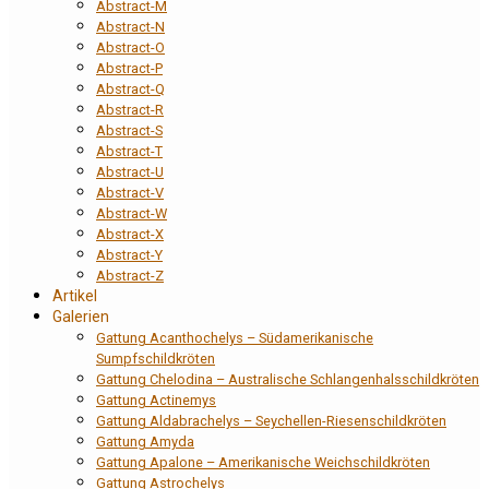
Abstract-M
Abstract-N
Abstract-O
Abstract-P
Abstract-Q
Abstract-R
Abstract-S
Abstract-T
Abstract-U
Abstract-V
Abstract-W
Abstract-X
Abstract-Y
Abstract-Z
Artikel
Galerien
Gattung Acanthochelys – Südamerikanische
Sumpfschildkröten
Gattung Chelodina – Australische Schlangenhalsschildkröten
Gattung Actinemys
Gattung Aldabrachelys – Seychellen-Riesenschildkröten
Gattung Amyda
Gattung Apalone – Amerikanische Weichschildkröten
Gattung Astrochelys