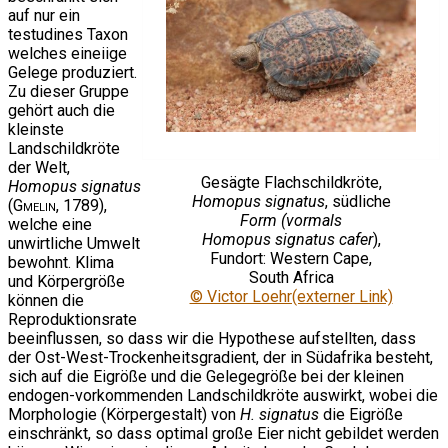
auf nur ein
testudines Taxon
welches eineiige
Gelege produziert.
Zu dieser Gruppe
gehört auch die
kleinste
Landschildkröte
der Welt,
Gesägte Flachschildkröte,
Homopus signatus
Homopus signatus
, südliche
(
Gmelin
, 1789),
Form (vormals
welche eine
Homopus signatus cafer
),
unwirtliche Umwelt
Fundort: Western Cape,
bewohnt. Klima
South Africa
und Körpergröße
© Victor Loehr(externer Link)
können die
Reproduktionsrate
beeinflussen, so dass wir die Hypothese aufstellten, dass
der Ost-West-Trockenheitsgradient, der in Südafrika besteht,
sich auf die Eigröße und die Gelegegröße bei der kleinen
endogen-vorkommenden Landschildkröte auswirkt, wobei die
Morphologie (Körpergestalt) von
H. signatus
die Eigröße
einschränkt, so dass optimal große Eier nicht gebildet werden