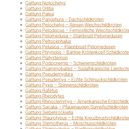
Gattung Notochelys
Gattung Orlitia
Gattung Palea
Gattung Pangshura – Dachschildkröten
Gattung Pelochelys – Riesen-Weichschildkröten
Gattung Pelodiscus – Fernöstliche Weichschildkröt
Gattung Pelomedusa – Starrbrust-Pelomedusen
Gattung Peltocephalus
Gattung Pelusios – Klappbrust-Pelomedusen
Gattung Phrynops – Bärtige Krötenkopf-Schildkröt
Gattung Platysternon
Gattung Podocnemis – Schienenschildkröten
Gattung Psammobates – Südafrikanische Landschi
Gattung Pseudemydura
Gattung Pseudemys – Echte Schmuckschildkröten
Gattung Pyxis – Spinnenschildkröten
Gattung Rafetus
Gattung Rheodytes
Gattung Rhinoclemmys – Amerikanische Erdschildk
Gattung Sacalia – Pfauenaugen-Sumpfschildkröten
Gattung Siebenrockiella
Gattung Staurotypus – Echte Kreuzbrustschildkröte
Gattung Sternotherus – Moschusschildkröten
Gattung Stigmochelys – Pantherschildkröten