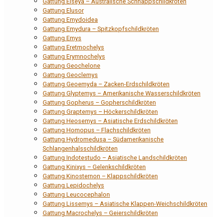
Gattung Elseya – Australische Schnappschildkröten
Gattung Elusor
Gattung Emydoidea
Gattung Emydura – Spitzkopfschildkröten
Gattung Emys
Gattung Eretmochelys
Gattung Erymnochelys
Gattung Geochelone
Gattung Geoclemys
Gattung Geoemyda – Zacken-Erdschildkröten
Gattung Glyptemys – Amerikanische Wasserschildkröten
Gattung Gopherus – Gopherschildkröten
Gattung Graptemys – Höckerschildkröten
Gattung Heosemys – Asiatische Erdschildkröten
Gattung Homopus – Flachschildkröten
Gattung Hydromedusa – Südamerikanische
Schlangenhalsschildkröten
Gattung Indotestudo – Asiatische Landschildkröten
Gattung Kinixys – Gelenkschildkröten
Gattung Kinosternon – Klappschildkröten
Gattung Lepidochelys
Gattung Leucocephalon
Gattung Lissemys – Asiatische Klappen-Weichschildkröten
Gattung Macrochelys – Geierschildkröten