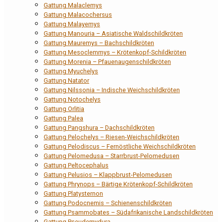
Gattung Malaclemys
Gattung Malacochersus
Gattung Malayemys
Gattung Manouria – Asiatische Waldschildkröten
Gattung Mauremys – Bachschildkröten
Gattung Mesoclemmys – Krötenkopf-Schildkröten
Gattung Morenia – Pfauenaugenschildkröten
Gattung Myuchelys
Gattung Natator
Gattung Nilssonia – Indische Weichschildkröten
Gattung Notochelys
Gattung Orlitia
Gattung Palea
Gattung Pangshura – Dachschildkröten
Gattung Pelochelys – Riesen-Weichschildkröten
Gattung Pelodiscus – Fernöstliche Weichschildkröten
Gattung Pelomedusa – Starrbrust-Pelomedusen
Gattung Peltocephalus
Gattung Pelusios – Klappbrust-Pelomedusen
Gattung Phrynops – Bärtige Krötenkopf-Schildkröten
Gattung Platysternon
Gattung Podocnemis – Schienenschildkröten
Gattung Psammobates – Südafrikanische Landschildkröten
Gattung Pseudemydura