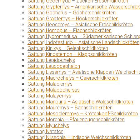
Gattung Geoemyda – Zacken-Erdschildkröten
Gattung Glyptemys – Amerikanische Wasserschildk
Gattung Gopherus – Gopherschildkröten
Gattung Graptemys – Höckerschildkröten
Gattung Heosemys – Asiatische Erdschildkröten
Gattung Homopus – Flachschildkröten
Gattung Hydromedusa – Südamerikanische Schlang
Gattung Indotestudo – Asiatische Landschildkröten
Gattung Kinixys – Gelenkschildkröten
Gattung Kinosternon – Klappschildkröten
Gattung Lepidochelys
Gattung Leucocephalon
Gattung Lissemys – Asiatische Klappen-Weichschil
Gattung Macrochelys – Geierschildkröten
Gattung Malaclemys
Gattung Malacochersus
Gattung Malayemys
Gattung Manouria – Asiatische Waldschildkröten
Gattung Mauremys – Bachschildkröten
Gattung Mesoclemmys – Krötenkopf-Schildkröten
Gattung Morenia – Pfauenaugenschildkröten
Gattung Myuchelys
Gattung Natator
Gattung Nilssonia – Indische Weichschildkröten