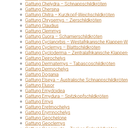
Gattung Chelydra – Schnappschildkröten
Gattung Chersina
Gattung Chitra – Kurzkopf-Weichschildkröten
Gattung Chrysemys – Zierschildkröten
Gattung Claudius
Gattung Clemmys
Gattung Cuora – Scharnierschildkröten
Gattung Cyclanorbis – Westafrikanische Klappen-W
Gattung Cyclemys – Blattschildkröten
Gattung Cycloderma – Zentralafrikanische Klappen
Gattung Deirochelys
Gattung Dermatemys – Tabascoschildkröten
Gattung Dermochelys
Gattung Dogania
Gattung Elseya – Australische Schnappschildkröten
Gattung Elusor
Gattung Emydoidea
Gattung Emydura – Spitzkopfschildkröten
Gattung Emys
Gattung Eretmochelys
Gattung Erymnochelys
Gattung Geochelone
Gattung Geoclemys