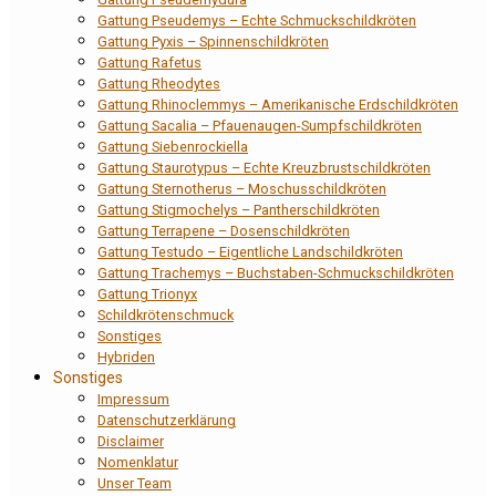
Gattung Pseudemys – Echte Schmuckschildkröten
Gattung Pyxis – Spinnenschildkröten
Gattung Rafetus
Gattung Rheodytes
Gattung Rhinoclemmys – Amerikanische Erdschildkröten
Gattung Sacalia – Pfauenaugen-Sumpfschildkröten
Gattung Siebenrockiella
Gattung Staurotypus – Echte Kreuzbrustschildkröten
Gattung Sternotherus – Moschusschildkröten
Gattung Stigmochelys – Pantherschildkröten
Gattung Terrapene – Dosenschildkröten
Gattung Testudo – Eigentliche Landschildkröten
Gattung Trachemys – Buchstaben-Schmuckschildkröten
Gattung Trionyx
Schildkrötenschmuck
Sonstiges
Hybriden
Sonstiges
Impressum
Datenschutzerklärung
Disclaimer
Nomenklatur
Unser Team