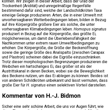
können. Wir zeigen in dieser Arbeit, dass der Grad der
Trockenheit (Aridität) und unregelmäßige Regenfälle
bestimmend dafür sind, welche der Landschildkröten Taxa
eineiige Gelege produzieren. Arten, die in einer Umwelt mit
unvorhersagbaren Wetterbedingungen leben, bilden in Bezug
auf ihre Körpergröße größere Eier als solche, die unter
vorhersagbaren Klimabedingungen leben.
Homopus signatus
produziert in Bezug auf die Körpergröße, das größte Ei,
möglicherweise, um damit die Überlebensfähigkeit der
Nachkommen unter extrem rauen Umweltbedingungen zu
erhöhen. Die Körpergröße, die Größe der Beckenöffnung
sowie die geringe Größe des Analspalts (zwischen Carapax
und Plastron) scheinen dabei die Eigröße einzuschränken.
Trotz dieser morphologischen Begrenzungen produzieren die
Weibchen ein hartschaliges Ei, das größer ist als der
Austrittskanal in deren Becken, wobei sie die Beweglichkeit
des Beckens nutzen, um das Ei ablegen zu können: Beides ist
von anderen Schildkröten unbekannt und lässt vermuten, dass
große Eier für
H. signatus
einen selektiven Vorteil darstellen.
Kommentar von H.-J. Bidmon
Sicher eine sehr schöne Arbeit, die uns vor Augen führt, wie