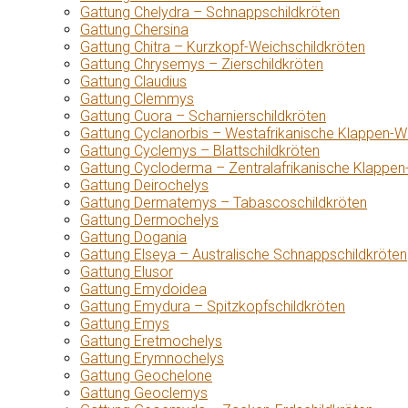
Gattung Chelydra – Schnappschildkröten
Gattung Chersina
Gattung Chitra – Kurzkopf-Weichschildkröten
Gattung Chrysemys – Zierschildkröten
Gattung Claudius
Gattung Clemmys
Gattung Cuora – Scharnierschildkröten
Gattung Cyclanorbis – Westafrikanische Klappen-W
Gattung Cyclemys – Blattschildkröten
Gattung Cycloderma – Zentralafrikanische Klappen
Gattung Deirochelys
Gattung Dermatemys – Tabascoschildkröten
Gattung Dermochelys
Gattung Dogania
Gattung Elseya – Australische Schnappschildkröten
Gattung Elusor
Gattung Emydoidea
Gattung Emydura – Spitzkopfschildkröten
Gattung Emys
Gattung Eretmochelys
Gattung Erymnochelys
Gattung Geochelone
Gattung Geoclemys