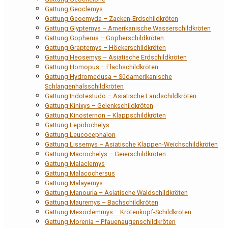
Gattung Geoclemys
Gattung Geoemyda – Zacken-Erdschildkröten
Gattung Glyptemys – Amerikanische Wasserschildkröten
Gattung Gopherus – Gopherschildkröten
Gattung Graptemys – Höckerschildkröten
Gattung Heosemys – Asiatische Erdschildkröten
Gattung Homopus – Flachschildkröten
Gattung Hydromedusa – Südamerikanische
Schlangenhalsschildkröten
Gattung Indotestudo – Asiatische Landschildkröten
Gattung Kinixys – Gelenkschildkröten
Gattung Kinosternon – Klappschildkröten
Gattung Lepidochelys
Gattung Leucocephalon
Gattung Lissemys – Asiatische Klappen-Weichschildkröten
Gattung Macrochelys – Geierschildkröten
Gattung Malaclemys
Gattung Malacochersus
Gattung Malayemys
Gattung Manouria – Asiatische Waldschildkröten
Gattung Mauremys – Bachschildkröten
Gattung Mesoclemmys – Krötenkopf-Schildkröten
Gattung Morenia – Pfauenaugenschildkröten