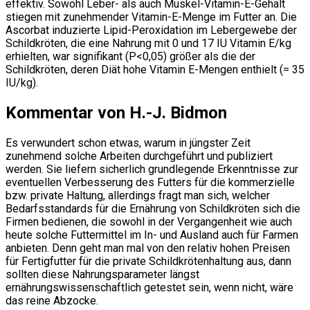
effektiv. Sowohl Leber- als auch Muskel-Vitamin-E-Gehalt
stiegen mit zunehmender Vitamin-E-Menge im Futter an. Die
Ascorbat induzierte Lipid-Peroxidation im Lebergewebe der
Schildkröten, die eine Nahrung mit 0 und 17 IU Vitamin E/kg
erhielten, war signifikant (P<0,05) größer als die der
Schildkröten, deren Diät hohe Vitamin E-Mengen enthielt (= 35
IU/kg).
Kommentar von H.-J. Bidmon
Es verwundert schon etwas, warum in jüngster Zeit
zunehmend solche Arbeiten durchgeführt und publiziert
werden. Sie liefern sicherlich grundlegende Erkenntnisse zur
eventuellen Verbesserung des Futters für die kommerzielle
bzw. private Haltung, allerdings fragt man sich, welcher
Bedarfsstandards für die Ernährung von Schildkröten sich die
Firmen bedienen, die sowohl in der Vergangenheit wie auch
heute solche Futtermittel im In- und Ausland auch für Farmen
anbieten. Denn geht man mal von den relativ hohen Preisen
für Fertigfutter für die private Schildkrötenhaltung aus, dann
sollten diese Nahrungsparameter längst
ernährungswissenschaftlich getestet sein, wenn nicht, wäre
das reine Abzocke.