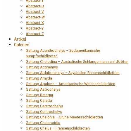
Abstract-T
Abstract-U
Abstract-V
Abstract-W
Abstract-X
Abstract-Y
Abstract-Z
Artikel
Galerien
Gattung Acanthochelys – Südamerikanische
Sumpfschildkröten
Gattung Chelodina – Australische Schlangenhalsschildkröten
Gattung Actinemys
Gattung Aldabrachelys – Seychellen-Riesenschildkröten
Gattung Amyda
Gattung Apalone – Amerikanische Weichschildkröten
Gattung Astrochelys
Gattung Batagur
Gattung Caretta
Gattung Carettochelys
Gattung Centrochelys
Gattung Chelonia – Grüne Meeresschildkröten
Gattung Chelonoidis
Gattung Chelus – Fransenschildkröten