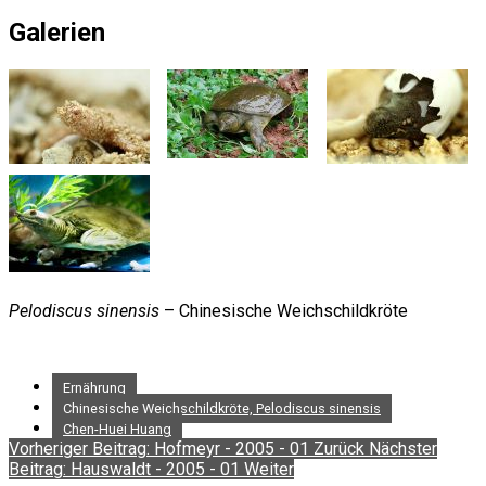
Galerien
Pelodiscus sinensis
– Chinesische Weichschildkröte
Ernährung
Chinesische Weichschildkröte, Pelodiscus sinensis
Chen-Huei Huang
Vorheriger Beitrag: Hofmeyr - 2005 - 01
Zurück
Nächster
Beitrag: Hauswaldt - 2005 - 01
Weiter