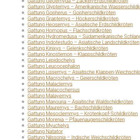
Gattung Geoemyda – Zacken-Erdschildkröten
Gattung Glyptemys – Amerikanische Wasserschildk
Gattung Gopherus – Gopherschildkröten
Gattung Graptemys – Höckerschildkröten
Gattung Heosemys – Asiatische Erdschildkröten
Gattung Homopus – Flachschildkröten
Gattung Hydromedusa – Südamerikanische Schlang
Gattung Indotestudo – Asiatische Landschildkröten
Gattung Kinixys – Gelenkschildkröten
Gattung Kinosternon – Klappschildkröten
Gattung Lepidochelys
Gattung Leucocephalon
Gattung Lissemys – Asiatische Klappen-Weichschil
Gattung Macrochelys – Geierschildkröten
Gattung Malaclemys
Gattung Malacochersus
Gattung Malayemys
Gattung Manouria – Asiatische Waldschildkröten
Gattung Mauremys – Bachschildkröten
Gattung Mesoclemmys – Krötenkopf-Schildkröten
Gattung Morenia – Pfauenaugenschildkröten
Gattung Myuchelys
Gattung Natator
Gattung Nilssonia – Indische Weichschildkröten