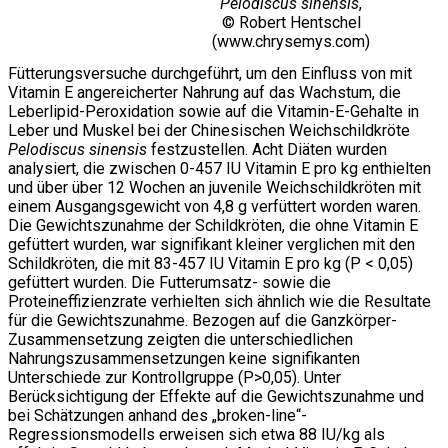
Pelodiscus sinensis
,
© Robert Hentschel
(www.chrysemys.com)
Fütterungsversuche durchgeführt, um den Einfluss von mit
Vitamin E angereicherter Nahrung auf das Wachstum, die
Leberlipid-Peroxidation sowie auf die Vitamin-E-Gehalte in
Leber und Muskel bei der Chinesischen Weichschildkröte
Pelodiscus sinensis
festzustellen. Acht Diäten wurden
analysiert, die zwischen 0-457 IU Vitamin E pro kg enthielten
und über über 12 Wochen an juvenile Weichschildkröten mit
einem Ausgangsgewicht von 4,8 g verfüttert worden waren.
Die Gewichtszunahme der Schildkröten, die ohne Vitamin E
gefüttert wurden, war signifikant kleiner verglichen mit den
Schildkröten, die mit 83-457 IU Vitamin E pro kg (P < 0,05)
gefüttert wurden. Die Futterumsatz- sowie die
Proteineffizienzrate verhielten sich ähnlich wie die Resultate
für die Gewichtszunahme. Bezogen auf die Ganzkörper-
Zusammensetzung zeigten die unterschiedlichen
Nahrungszusammensetzungen keine signifikanten
Unterschiede zur Kontrollgruppe (P>0,05). Unter
Berücksichtigung der Effekte auf die Gewichtszunahme und
bei Schätzungen anhand des „broken-line“-
Regressionsmodells erweisen sich etwa 88 IU/kg als