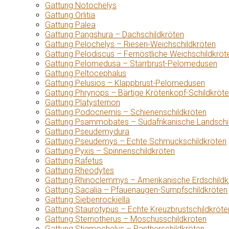
Gattung Notochelys
Gattung Orlitia
Gattung Palea
Gattung Pangshura – Dachschildkröten
Gattung Pelochelys – Riesen-Weichschildkröten
Gattung Pelodiscus – Fernöstliche Weichschildkröt
Gattung Pelomedusa – Starrbrust-Pelomedusen
Gattung Peltocephalus
Gattung Pelusios – Klappbrust-Pelomedusen
Gattung Phrynops – Bärtige Krötenkopf-Schildkröt
Gattung Platysternon
Gattung Podocnemis – Schienenschildkröten
Gattung Psammobates – Südafrikanische Landschi
Gattung Pseudemydura
Gattung Pseudemys – Echte Schmuckschildkröten
Gattung Pyxis – Spinnenschildkröten
Gattung Rafetus
Gattung Rheodytes
Gattung Rhinoclemmys – Amerikanische Erdschildk
Gattung Sacalia – Pfauenaugen-Sumpfschildkröten
Gattung Siebenrockiella
Gattung Staurotypus – Echte Kreuzbrustschildkröte
Gattung Sternotherus – Moschusschildkröten
Gattung Stigmochelys – Pantherschildkröten