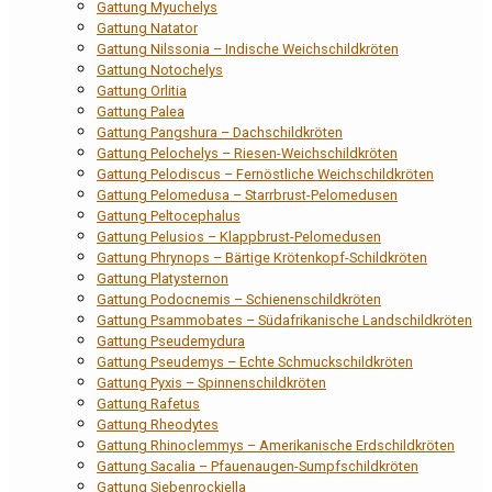
Gattung Myuchelys
Gattung Natator
Gattung Nilssonia – Indische Weichschildkröten
Gattung Notochelys
Gattung Orlitia
Gattung Palea
Gattung Pangshura – Dachschildkröten
Gattung Pelochelys – Riesen-Weichschildkröten
Gattung Pelodiscus – Fernöstliche Weichschildkröten
Gattung Pelomedusa – Starrbrust-Pelomedusen
Gattung Peltocephalus
Gattung Pelusios – Klappbrust-Pelomedusen
Gattung Phrynops – Bärtige Krötenkopf-Schildkröten
Gattung Platysternon
Gattung Podocnemis – Schienenschildkröten
Gattung Psammobates – Südafrikanische Landschildkröten
Gattung Pseudemydura
Gattung Pseudemys – Echte Schmuckschildkröten
Gattung Pyxis – Spinnenschildkröten
Gattung Rafetus
Gattung Rheodytes
Gattung Rhinoclemmys – Amerikanische Erdschildkröten
Gattung Sacalia – Pfauenaugen-Sumpfschildkröten
Gattung Siebenrockiella