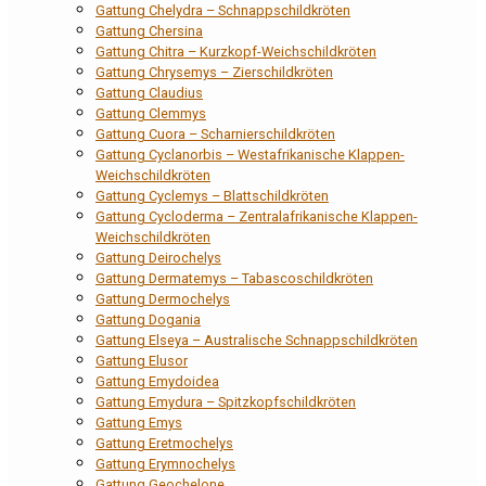
Gattung Chelydra – Schnappschildkröten
Gattung Chersina
Gattung Chitra – Kurzkopf-Weichschildkröten
Gattung Chrysemys – Zierschildkröten
Gattung Claudius
Gattung Clemmys
Gattung Cuora – Scharnierschildkröten
Gattung Cyclanorbis – Westafrikanische Klappen-
Weichschildkröten
Gattung Cyclemys – Blattschildkröten
Gattung Cycloderma – Zentralafrikanische Klappen-
Weichschildkröten
Gattung Deirochelys
Gattung Dermatemys – Tabascoschildkröten
Gattung Dermochelys
Gattung Dogania
Gattung Elseya – Australische Schnappschildkröten
Gattung Elusor
Gattung Emydoidea
Gattung Emydura – Spitzkopfschildkröten
Gattung Emys
Gattung Eretmochelys
Gattung Erymnochelys
Gattung Geochelone