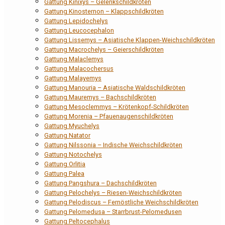
Gattung Kinixys – Gelenkschildkröten
Gattung Kinosternon – Klappschildkröten
Gattung Lepidochelys
Gattung Leucocephalon
Gattung Lissemys – Asiatische Klappen-Weichschildkröten
Gattung Macrochelys – Geierschildkröten
Gattung Malaclemys
Gattung Malacochersus
Gattung Malayemys
Gattung Manouria – Asiatische Waldschildkröten
Gattung Mauremys – Bachschildkröten
Gattung Mesoclemmys – Krötenkopf-Schildkröten
Gattung Morenia – Pfauenaugenschildkröten
Gattung Myuchelys
Gattung Natator
Gattung Nilssonia – Indische Weichschildkröten
Gattung Notochelys
Gattung Orlitia
Gattung Palea
Gattung Pangshura – Dachschildkröten
Gattung Pelochelys – Riesen-Weichschildkröten
Gattung Pelodiscus – Fernöstliche Weichschildkröten
Gattung Pelomedusa – Starrbrust-Pelomedusen
Gattung Peltocephalus