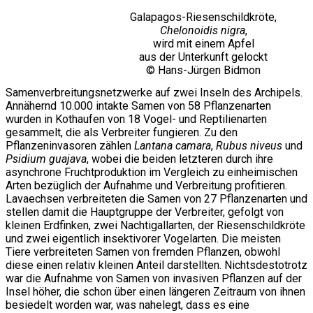
Galapagos-Riesenschildkröte,
Chelonoidis nigra
,
wird mit einem Apfel
aus der Unterkunft gelockt
© Hans-Jürgen Bidmon
Samenverbreitungsnetzwerke auf zwei Inseln des Archipels.
Annähernd 10.000 intakte Samen von 58 Pflanzenarten
wurden in Kothaufen von 18 Vogel- und Reptilienarten
gesammelt, die als Verbreiter fungieren. Zu den
Pflanzeninvasoren zählen
Lantana camara
,
Rubus niveus
und
Psidium guajava
, wobei die beiden letzteren durch ihre
asynchrone Fruchtproduktion im Vergleich zu einheimischen
Arten bezüglich der Aufnahme und Verbreitung profitieren.
Lavaechsen verbreiteten die Samen von 27 Pflanzenarten und
stellen damit die Hauptgruppe der Verbreiter, gefolgt von
kleinen Erdfinken, zwei Nachtigallarten, der Riesenschildkröte
und zwei eigentlich insektivorer Vogelarten. Die meisten
Tiere verbreiteten Samen von fremden Pflanzen, obwohl
diese einen relativ kleinen Anteil darstellten. Nichtsdestotrotz
war die Aufnahme von Samen von invasiven Pflanzen auf der
Insel höher, die schon über einen längeren Zeitraum von ihnen
besiedelt worden war, was nahelegt, dass es eine