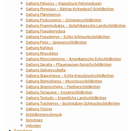
Gattung Pelusios – Klappbrust-Pelomedusen
Gattung Phrynops – Bärtige Krötenkopf-Schildkröten
Gattung Platysternon
Gattung Podocnemis – Schienenschildkröten
Gattung Psammobates – Südafrikanische Landschildkröten
Gattung Pseudemydura
Gattung Pseudemys – Echte Schmuckschildkröten
Gattung Pyxis – Spinnenschildkröten
Gattung Rafetus
Gattung Rheodytes
Gattung Rhinoclemmys – Amerikanische Erdschildkröten
Gattung Sacalia – Pfauenaugen-Sumpfschildkröten
Gattung Siebenrockiella
Gattung Staurotypus – Echte Kreuzbrustschildkröten
Gattung Sternotherus – Moschusschildkröten
Gattung Stigmochelys – Pantherschildkröten
Gattung Terrapene – Dosenschildkröten
Gattung Testudo – Eigentliche Landschildkröten
Gattung Trachemys – Buchstaben-Schmuckschildkröten
Gattung Trionyx
Schildkrötenschmuck
Sonstiges
Hybriden
Sonstiges