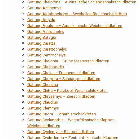
Gattung Chelodina – Australische Schlangenhalsschildkröten
Gattung Actinemys
Gattung Aldabrachelys – Seychellen-Riesenschildkröten
Gattung Amyda
Gattung Apalone – Amerikanische Weichschildkröten
Gattung Astrochelys
Gattung Batagur
Gattung Caretta
Gattung Carettochelys
Gattung Centrochelys
Gattung Chelonia – Grüne Meeresschildkröten
Gattung Chelonoidis
Gattung Chelus – Fransenschildkröten
Gattung Chelydra – Schnappschildkröten
Gattung Chersina
Gattung Chitra – Kurzkopf-Weichschildkröten
Gattung Chrysemys – Zierschildkröten
Gattung Claudius
Gattung Clemmys
Gattung Cuora – Scharnierschildkröten
Gattung Cyclanorbis – Westafrikanische Klappen-
Weichschildkröten
Gattung Cyclemys – Blattschildkröten
Gattung Cycloderma – Zentralafrikanische Klappen-