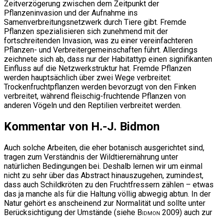
Zeitverzögerung zwischen dem Zeitpunkt der
Pflanzeninvasion und der Aufnahme ins
Samenverbreitungsnetzwerk durch Tiere gibt. Fremde
Pflanzen spezialisieren sich zunehmend mit der
fortschreitenden Invasion, was zu einer vereinfachteren
Pflanzen- und Verbreitergemeinschaften führt. Allerdings
zeichnete sich ab, dass nur der Habitattyp einen signifikanten
Einfluss auf die Netzwerkstruktur hat. Fremde Pflanzen
werden hauptsächlich über zwei Wege verbreitet:
Trockenfruchtpflanzen werden bevorzugt von den Finken
verbreitet, während fleischig-fruchtende Pflanzen von
anderen Vögeln und den Reptilien verbreitet werden.
Kommentar von H.-J. Bidmon
Auch solche Arbeiten, die eher botanisch ausgerichtet sind,
tragen zum Verständnis der Wildtierernährung unter
natürlichen Bedingungen bei. Deshalb lernen wir um einmal
nicht zu sehr über das Abstract hinauszugehen, zumindest,
dass auch Schildkröten zu den Fruchtfressern zählen – etwas
das ja manche als für die Haltung völlig abwegig abtun. In der
Natur gehört es anscheinend zur Normalität und sollte unter
Berücksichtigung der Umstände (siehe
Bidmon
2009) auch zur