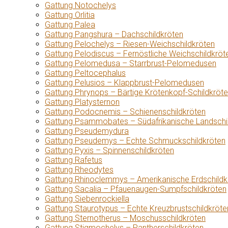
Gattung Notochelys
Gattung Orlitia
Gattung Palea
Gattung Pangshura – Dachschildkröten
Gattung Pelochelys – Riesen-Weichschildkröten
Gattung Pelodiscus – Fernöstliche Weichschildkröt
Gattung Pelomedusa – Starrbrust-Pelomedusen
Gattung Peltocephalus
Gattung Pelusios – Klappbrust-Pelomedusen
Gattung Phrynops – Bärtige Krötenkopf-Schildkröt
Gattung Platysternon
Gattung Podocnemis – Schienenschildkröten
Gattung Psammobates – Südafrikanische Landschi
Gattung Pseudemydura
Gattung Pseudemys – Echte Schmuckschildkröten
Gattung Pyxis – Spinnenschildkröten
Gattung Rafetus
Gattung Rheodytes
Gattung Rhinoclemmys – Amerikanische Erdschildk
Gattung Sacalia – Pfauenaugen-Sumpfschildkröten
Gattung Siebenrockiella
Gattung Staurotypus – Echte Kreuzbrustschildkröte
Gattung Sternotherus – Moschusschildkröten
Gattung Stigmochelys – Pantherschildkröten