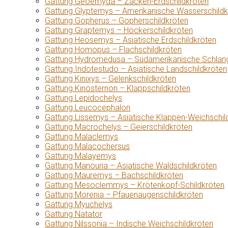
Gattung Geoemyda – Zacken-Erdschildkröten
Gattung Glyptemys – Amerikanische Wasserschildk
Gattung Gopherus – Gopherschildkröten
Gattung Graptemys – Höckerschildkröten
Gattung Heosemys – Asiatische Erdschildkröten
Gattung Homopus – Flachschildkröten
Gattung Hydromedusa – Südamerikanische Schlang
Gattung Indotestudo – Asiatische Landschildkröten
Gattung Kinixys – Gelenkschildkröten
Gattung Kinosternon – Klappschildkröten
Gattung Lepidochelys
Gattung Leucocephalon
Gattung Lissemys – Asiatische Klappen-Weichschil
Gattung Macrochelys – Geierschildkröten
Gattung Malaclemys
Gattung Malacochersus
Gattung Malayemys
Gattung Manouria – Asiatische Waldschildkröten
Gattung Mauremys – Bachschildkröten
Gattung Mesoclemmys – Krötenkopf-Schildkröten
Gattung Morenia – Pfauenaugenschildkröten
Gattung Myuchelys
Gattung Natator
Gattung Nilssonia – Indische Weichschildkröten