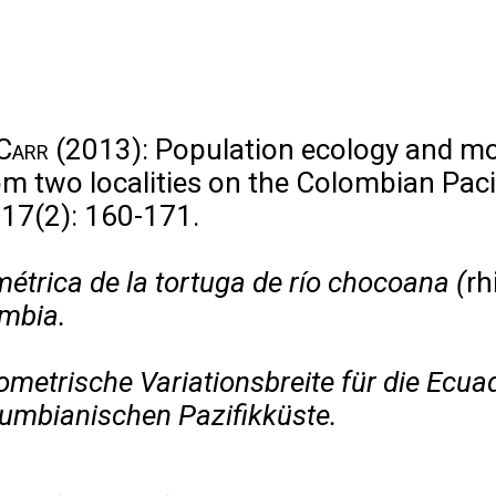
 Carr
(2013): Population ecology and mo
om two localities on the Colombian Pacif
 17(2): 160-171.
étrica de la tortuga de río chocoana (
rh
ombia.
metrische Variationsbreite für die Ecuad
olumbianischen Pazifikküste.