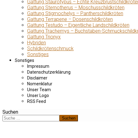
Gattung Staurotypus – Echte Kreuzbrustschildkröte
Gattung Sternotherus – Moschusschildkröten
Gattung Stigmochelys – Pantherschildkröten
Gattung Terrapene – Dosenschildkröten
Gattung Testudo – Eigentliche Landschildkröten
Gattung Trachemys – Buchstaben-Schmuckschildk
Gattung Trionyx
Hybriden
Schildkrötenschmuck
Sonstiges
Sonstiges
Impressum
Datenschutzerklärung
Disclaimer
Nomenklatur
Unser Team
Unser Logo
RSS Feed
Suchen
Suchen