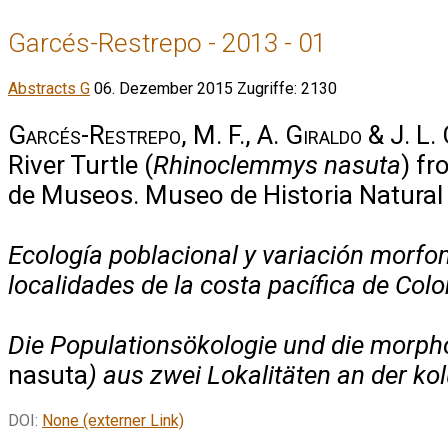
Garcés-Restrepo - 2013 - 01
Abstracts G
06. Dezember 2015
Zugriffe: 2130
Garcés-Restrepo, M. F., A. Giraldo & J. L.
River Turtle (
Rhinoclemmys nasuta
) fr
de Museos. Museo de Historia Natural
Ecología poblacional y variación morfom
localidades de la costa pacífica de Col
Die Populationsökologie und die morpho
nasuta
) aus zwei Lokalitäten an der k
DOI:
None (externer Link)