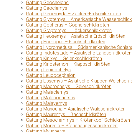
Gattung Geochelone
Gattung Geoclemys
Gattung Geoemyda – Zacken-Erdschildkröten
Gattung Glyptemys – Amerikanische Wasserschildk
Gattung Gopherus – Gopherschildkröten
Gattung Graptemys – Höckerschildkröten
Gattung Heosemys – Asiatische Erdschildkröten
Gattung Homopus – Flachschildkröten
Gattung Hydromedusa – Südamerikanische Schlang
Gattung Indotestudo – Asiatische Landschildkröten
Gattung Kinixys – Gelenkschildkröten
Gattung Kinosternon – Klappschildkröten
Gattung Lepidochelys
Gattung Leucocephalon
Gattung Lissemys – Asiatische Klappen-Weichschil
Gattung Macrochelys – Geierschildkröten
Gattung Malaclemys
Gattung Malacochersus
Gattung Malayemys
Gattung Manouria – Asiatische Waldschildkröten
Gattung Mauremys – Bachschildkröten
Gattung Mesoclemmys – Krötenkopf-Schildkröten
Gattung Morenia – Pfauenaugenschildkröten
Gattung Myuchelys