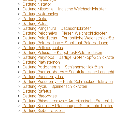
Gattung Natator
Gattung Nilssonia – Indische Weichschildkröten
Gattung Notochelys
Gattung Orlitia
Gattung Palea
Gattung Pangshura – Dachschildkröten
Gattung Pelochelys – Riesen-Weichschildkröten
Gattung Pelodiscus – Fernöstliche Weichschildkröt
Gattung Pelomedusa – Starrbrust-Pelomedusen
Gattung Peltocephalus
Gattung Pelusios – Klappbrust-Pelomedusen
Gattung Phrynops – Bärtige Krötenkopf-Schildkröt
Gattung Platysternon
Gattung Podocnemis – Schienenschildkröten
Gattung Psammobates – Südafrikanische Landschi
Gattung Pseudemydura
Gattung Pseudemys – Echte Schmuckschildkröten
Gattung Pyxis – Spinnenschildkröten
Gattung Rafetus
Gattung Rheodytes
Gattung Rhinoclemmys – Amerikanische Erdschildk
Gattung Sacalia – Pfauenaugen-Sumpfschildkröten
Gattung Siebenrockiella