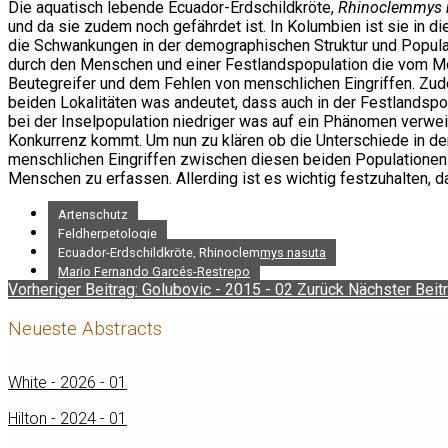
Die aquatisch lebende Ecuador-Erdschildkröte,
Rhinoclemmys 
und da sie zudem noch gefährdet ist. In Kolumbien ist sie in di
die Schwankungen in der demographischen Struktur und Popula
durch den Menschen und einer Festlandspopulation die vom Mens
Beutegreifer und dem Fehlen von menschlichen Eingriffen. Zud
beiden Lokalitäten was andeutet, dass auch in der Festlandsp
bei der Inselpopulation niedriger was auf ein Phänomen verwe
Konkurrenz kommt. Um nun zu klären ob die Unterschiede in d
menschlichen Eingriffen zwischen diesen beiden Populationen
Menschen zu erfassen. Allerding ist es wichtig festzuhalten, d
Artenschutz
Feldherpetologie
Ecuador-Erdschildkröte, Rhinoclemmys nasuta
Mario Fernando Garcés-Restrepo
Vorheriger Beitrag: Golubovic - 2015 - 02
Zurück
Nächster Beitr
Neueste Abstracts
White - 2026 - 01
Hilton - 2024 - 01