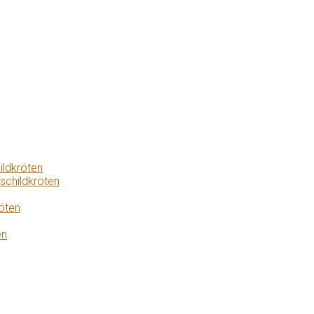
ildkröten
schildkröten
öten
en