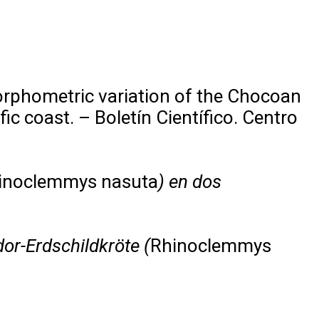
rphometric variation of the Chocoan
ic coast. – Boletín Científico. Centro
inoclemmys nasuta
) en dos
or-Erdschildkröte (
Rhinoclemmys