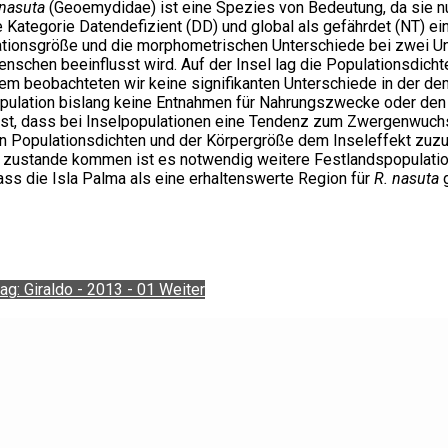
nasuta
(Geoemydidae) ist eine Spezies von Bedeutung, da sie n
e Kategorie Datendefizient (DD) und global als gefährdet (NT) ein
tionsgröße und die morphometrischen Unterschiede bei zwei Unt
chen beeinflusst wird. Auf der Insel lag die Populationsdichte
em beobachteten wir keine signifikanten Unterschiede in der d
opulation bislang keine Entnahmen für Nahrungszwecke oder den 
ist, dass bei Inselpopulationen eine Tendenz zum Zwergenwuchs 
en Populationsdichten und der Körpergröße dem Inseleffekt zuzu
 zustande kommen ist es notwendig weitere Festlandspopulation
ass die Isla Palma als eine erhaltenswerte Region für
R. nasuta
g
ag: Giraldo - 2013 - 01
Weiter