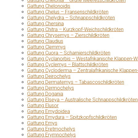
Gattung Chelonia – Grüne Meeresschildkröten
Gattung Chelonoidis
Gattung Chelus – Fransenschildkröten
Gattung Chelydra – Schnappschildkröten
Gattung Chersina
Gattung Chitra – Kurzkopf-Weichschildkröten
Gattung Chrysemys – Zierschildkröten
Gattung Claudius
Gattung Clemmys
Gattung Cuora – Scharnierschildkröten
Gattung Cyclanorbis – Westafrikanische Klappen-W
Gattung Cyclemys – Blattschildkröten
Gattung Cycloderma – Zentralafrikanische Klappen
Gattung Deirochelys
Gattung Dermatemys – Tabascoschildkröten
Gattung Dermochelys
Gattung Dogania
Gattung Elseya – Australische Schnappschildkröten
Gattung Elusor
Gattung Emydoidea
Gattung Emydura – Spitzkopfschildkröten
Gattung Emys
Gattung Eretmochelys
Gattung Erymnochelys