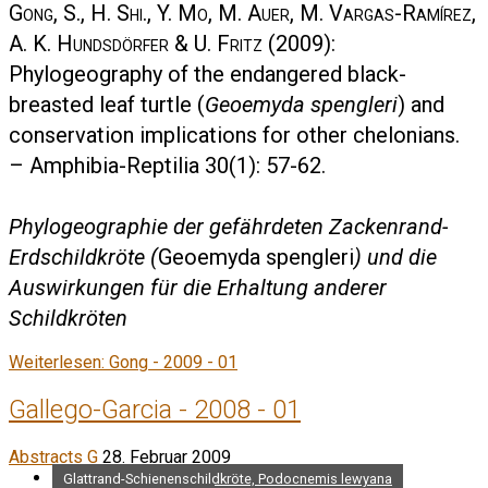
Gong, S., H. Shi., Y. Mo, M. Auer, M. Vargas-Ramírez,
A. K. Hundsdörfer & U. Fritz
(2009):
Phylogeography of the endangered black-
breasted leaf turtle (
Geoemyda spengleri
) and
conservation implications for other chelonians.
– Amphibia-Reptilia 30(1): 57-62.
Phylogeographie der gefährdeten Zackenrand-
Erdschildkröte (
Geoemyda spengleri
) und die
Auswirkungen für die Erhaltung anderer
Schildkröten
Weiterlesen: Gong - 2009 - 01
Gallego-Garcia - 2008 - 01
Abstracts G
28. Februar 2009
Glattrand-Schienenschildkröte, Podocnemis lewyana