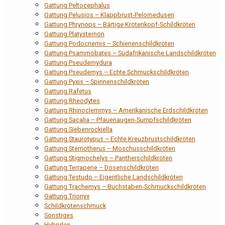
Gattung Peltocephalus
Gattung Pelusios – Klappbrust-Pelomedusen
Gattung Phrynops – Bärtige Krötenkopf-Schildkröten
Gattung Platysternon
Gattung Podocnemis – Schienenschildkröten
Gattung Psammobates – Südafrikanische Landschildkröten
Gattung Pseudemydura
Gattung Pseudemys – Echte Schmuckschildkröten
Gattung Pyxis – Spinnenschildkröten
Gattung Rafetus
Gattung Rheodytes
Gattung Rhinoclemmys – Amerikanische Erdschildkröten
Gattung Sacalia – Pfauenaugen-Sumpfschildkröten
Gattung Siebenrockiella
Gattung Staurotypus – Echte Kreuzbrustschildkröten
Gattung Sternotherus – Moschusschildkröten
Gattung Stigmochelys – Pantherschildkröten
Gattung Terrapene – Dosenschildkröten
Gattung Testudo – Eigentliche Landschildkröten
Gattung Trachemys – Buchstaben-Schmuckschildkröten
Gattung Trionyx
Schildkrötenschmuck
Sonstiges
Hybriden