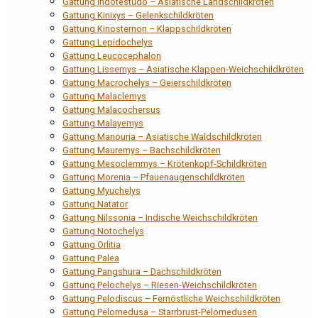
Gattung Indotestudo – Asiatische Landschildkröten
Gattung Kinixys – Gelenkschildkröten
Gattung Kinosternon – Klappschildkröten
Gattung Lepidochelys
Gattung Leucocephalon
Gattung Lissemys – Asiatische Klappen-Weichschildkröten
Gattung Macrochelys – Geierschildkröten
Gattung Malaclemys
Gattung Malacochersus
Gattung Malayemys
Gattung Manouria – Asiatische Waldschildkröten
Gattung Mauremys – Bachschildkröten
Gattung Mesoclemmys – Krötenkopf-Schildkröten
Gattung Morenia – Pfauenaugenschildkröten
Gattung Myuchelys
Gattung Natator
Gattung Nilssonia – Indische Weichschildkröten
Gattung Notochelys
Gattung Orlitia
Gattung Palea
Gattung Pangshura – Dachschildkröten
Gattung Pelochelys – Riesen-Weichschildkröten
Gattung Pelodiscus – Fernöstliche Weichschildkröten
Gattung Pelomedusa – Starrbrust-Pelomedusen