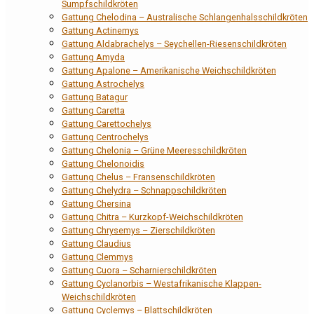
Sumpfschildkröten
Gattung Chelodina – Australische Schlangenhalsschildkröten
Gattung Actinemys
Gattung Aldabrachelys – Seychellen-Riesenschildkröten
Gattung Amyda
Gattung Apalone – Amerikanische Weichschildkröten
Gattung Astrochelys
Gattung Batagur
Gattung Caretta
Gattung Carettochelys
Gattung Centrochelys
Gattung Chelonia – Grüne Meeresschildkröten
Gattung Chelonoidis
Gattung Chelus – Fransenschildkröten
Gattung Chelydra – Schnappschildkröten
Gattung Chersina
Gattung Chitra – Kurzkopf-Weichschildkröten
Gattung Chrysemys – Zierschildkröten
Gattung Claudius
Gattung Clemmys
Gattung Cuora – Scharnierschildkröten
Gattung Cyclanorbis – Westafrikanische Klappen-
Weichschildkröten
Gattung Cyclemys – Blattschildkröten