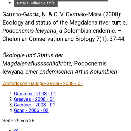
Natalia Gallego-García
Gallego-García, N. & O. V. Castaño-Mora
(2008):
Ecology and status of the Magdalena river turtle,
Podocnemis lewyana
, a Colombian endemic. –
Chelonian Conservation and Biology 7(1): 37-44.
Ökologie und Status der
Magdalenaflussschildkröte,
Podocnemis
lewyana
, einer endemischen Art in Kolumbien
Weiterlesen: Gallego-Garcia - 2008 - 01
Grosman - 2008 - 01
Greaves - 2008 - 01
Gaertner - 2008 - 01
Gong - 2006 - 02
Seite 29 von 38