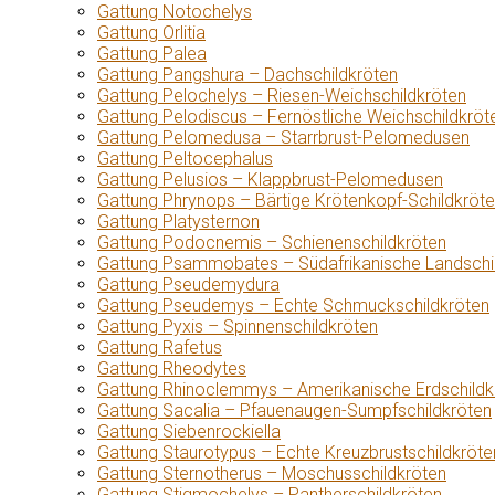
Gattung Notochelys
Gattung Orlitia
Gattung Palea
Gattung Pangshura – Dachschildkröten
Gattung Pelochelys – Riesen-Weichschildkröten
Gattung Pelodiscus – Fernöstliche Weichschildkröt
Gattung Pelomedusa – Starrbrust-Pelomedusen
Gattung Peltocephalus
Gattung Pelusios – Klappbrust-Pelomedusen
Gattung Phrynops – Bärtige Krötenkopf-Schildkröt
Gattung Platysternon
Gattung Podocnemis – Schienenschildkröten
Gattung Psammobates – Südafrikanische Landschi
Gattung Pseudemydura
Gattung Pseudemys – Echte Schmuckschildkröten
Gattung Pyxis – Spinnenschildkröten
Gattung Rafetus
Gattung Rheodytes
Gattung Rhinoclemmys – Amerikanische Erdschildk
Gattung Sacalia – Pfauenaugen-Sumpfschildkröten
Gattung Siebenrockiella
Gattung Staurotypus – Echte Kreuzbrustschildkröte
Gattung Sternotherus – Moschusschildkröten
Gattung Stigmochelys – Pantherschildkröten