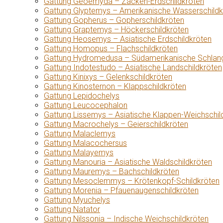
Gattung Geoemyda – Zacken-Erdschildkröten
Gattung Glyptemys – Amerikanische Wasserschildk
Gattung Gopherus – Gopherschildkröten
Gattung Graptemys – Höckerschildkröten
Gattung Heosemys – Asiatische Erdschildkröten
Gattung Homopus – Flachschildkröten
Gattung Hydromedusa – Südamerikanische Schlang
Gattung Indotestudo – Asiatische Landschildkröten
Gattung Kinixys – Gelenkschildkröten
Gattung Kinosternon – Klappschildkröten
Gattung Lepidochelys
Gattung Leucocephalon
Gattung Lissemys – Asiatische Klappen-Weichschil
Gattung Macrochelys – Geierschildkröten
Gattung Malaclemys
Gattung Malacochersus
Gattung Malayemys
Gattung Manouria – Asiatische Waldschildkröten
Gattung Mauremys – Bachschildkröten
Gattung Mesoclemmys – Krötenkopf-Schildkröten
Gattung Morenia – Pfauenaugenschildkröten
Gattung Myuchelys
Gattung Natator
Gattung Nilssonia – Indische Weichschildkröten