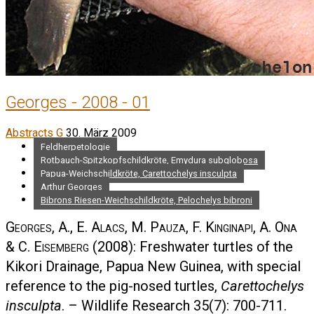
Georges - 2008 - 01
Abstracts G
30. März 2009
Feldherpetologie
Rotbauch-Spitzkopfschildkröte, Emydura subglobosa
Papua-Weichschildkröte, Carettochelys insculpta
Arthur Georges
Bibrons Riesen-Weichschildkröte, Pelochelys bibroni
Georges, A., E. Alacs, M. Pauza, F. Kinginapi, A. Ona
& C. Eisemberg
(2008): Freshwater turtles of the
Kikori Drainage, Papua New Guinea, with special
reference to the pig-nosed turtles,
Carettochelys
insculpta
. – Wildlife Research 35(7): 700-711.