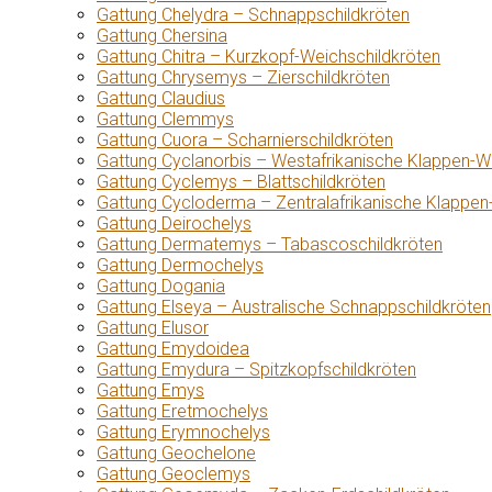
Gattung Chelydra – Schnappschildkröten
Gattung Chersina
Gattung Chitra – Kurzkopf-Weichschildkröten
Gattung Chrysemys – Zierschildkröten
Gattung Claudius
Gattung Clemmys
Gattung Cuora – Scharnierschildkröten
Gattung Cyclanorbis – Westafrikanische Klappen-W
Gattung Cyclemys – Blattschildkröten
Gattung Cycloderma – Zentralafrikanische Klappen
Gattung Deirochelys
Gattung Dermatemys – Tabascoschildkröten
Gattung Dermochelys
Gattung Dogania
Gattung Elseya – Australische Schnappschildkröten
Gattung Elusor
Gattung Emydoidea
Gattung Emydura – Spitzkopfschildkröten
Gattung Emys
Gattung Eretmochelys
Gattung Erymnochelys
Gattung Geochelone
Gattung Geoclemys