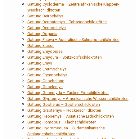
Gattung Cycloderma – Zentralafrikanische Klappen-
Weichschildkröten
Gattung Deirochelys
Gattung Dermatemys – Tabascoschildkröten
Gattung Dermochelys
Gattung Dogania
Gattung Elseya – Australische Schnappschildkröten
Gattung Elusor
Gattung Emydoidea
Gattung Emydura – Spitzkopfschildkröten
Gattung Emys
Gattung Eretmochelys
Gattung Erymnochelys
Gattung Geochelone
Gattung Geoclemys
Gattung Geoemyda – Zacken-Erdschildkröten
Gattung Glyptemys – Amerikanische Wasserschildkröten
Gattung Gopherus – Gopherschildkröten
Gattung Graptemys – Höckerschildkröten
Gattung Heosemys – Asiatische Erdschildkröten
Gattung Homopus – Flachschildkröten
Gattung Hydromedusa – Südamerikanische
Schlangenhalsschildkröten