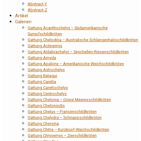
Abstract-Y
Abstract-Z
Artikel
Galerien
Gattung Acanthochelys – Südamerikanische
Sumpfschildkröten
Gattung Chelodina – Australische Schlangenhalsschildkröten
Gattung Actinemys
Gattung Aldabrachelys – Seychellen-Riesenschildkröten
Gattung Amyda
Gattung Apalone – Amerikanische Weichschildkröten
Gattung Astrochelys
Gattung Batagur
Gattung Caretta
Gattung Carettochelys
Gattung Centrochelys
Gattung Chelonia – Grüne Meeresschildkröten
Gattung Chelonoidis
Gattung Chelus – Fransenschildkröten
Gattung Chelydra – Schnappschildkröten
Gattung Chersina
Gattung Chitra – Kurzkopf-Weichschildkröten
Gattung Chrysemys – Zierschildkröten