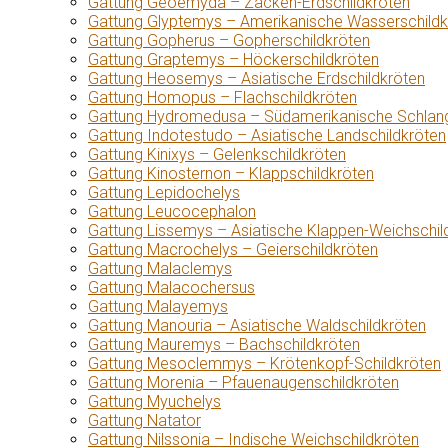
Gattung Geoemyda – Zacken-Erdschildkröten
Gattung Glyptemys – Amerikanische Wasserschildk
Gattung Gopherus – Gopherschildkröten
Gattung Graptemys – Höckerschildkröten
Gattung Heosemys – Asiatische Erdschildkröten
Gattung Homopus – Flachschildkröten
Gattung Hydromedusa – Südamerikanische Schlang
Gattung Indotestudo – Asiatische Landschildkröten
Gattung Kinixys – Gelenkschildkröten
Gattung Kinosternon – Klappschildkröten
Gattung Lepidochelys
Gattung Leucocephalon
Gattung Lissemys – Asiatische Klappen-Weichschil
Gattung Macrochelys – Geierschildkröten
Gattung Malaclemys
Gattung Malacochersus
Gattung Malayemys
Gattung Manouria – Asiatische Waldschildkröten
Gattung Mauremys – Bachschildkröten
Gattung Mesoclemmys – Krötenkopf-Schildkröten
Gattung Morenia – Pfauenaugenschildkröten
Gattung Myuchelys
Gattung Natator
Gattung Nilssonia – Indische Weichschildkröten