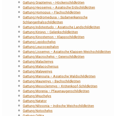
Gattung Graptemys – Höckerschildkröten
Gattung Heosemys – Asiatische Erdschildkröten
Gattung Homopus – Flachschildkröten
Gattung Hydromedusa – Südamerikanische
Schlangenhalsschildkröten
Gattung Indotestudo – Asiatische Landschildkröten
Gattung Kinixys – Gelenkschildkröten
Gattung Kinosternon – Klappschildkröten
Gattung Lepidochelys
Gattung Leucocephalon
Gattung Lissemys – Asiatische Klappen-Weichschildkröten
Gattung Macrochelys – Geierschildkröten
Gattung Malaclemys
Gattung Malacochersus
Gattung Malayemys
Gattung Manouria – Asiatische Waldschildkröten
Gattung Mauremys – Bachschildkröten
Gattung Mesoclemmys – Krötenkopf-Schildkröten
Gattung Morenia – Pfauenaugenschildkröten
Gattung Myuchelys
Gattung Natator
Gattung Nilssonia – Indische Weichschildkröten
Gattung Notochelys
Gattung Orlitia