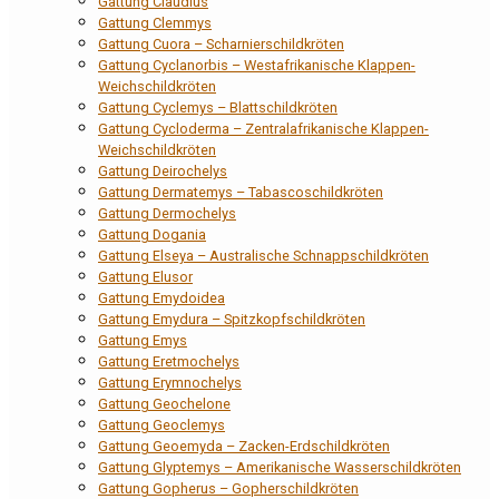
Gattung Claudius
Gattung Clemmys
Gattung Cuora – Scharnierschildkröten
Gattung Cyclanorbis – Westafrikanische Klappen-
Weichschildkröten
Gattung Cyclemys – Blattschildkröten
Gattung Cycloderma – Zentralafrikanische Klappen-
Weichschildkröten
Gattung Deirochelys
Gattung Dermatemys – Tabascoschildkröten
Gattung Dermochelys
Gattung Dogania
Gattung Elseya – Australische Schnappschildkröten
Gattung Elusor
Gattung Emydoidea
Gattung Emydura – Spitzkopfschildkröten
Gattung Emys
Gattung Eretmochelys
Gattung Erymnochelys
Gattung Geochelone
Gattung Geoclemys
Gattung Geoemyda – Zacken-Erdschildkröten
Gattung Glyptemys – Amerikanische Wasserschildkröten
Gattung Gopherus – Gopherschildkröten