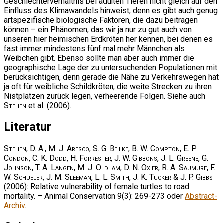
Geschlechterverhältnis bei adulten Tieren nicht gleich auf den
Einfluss des Klimawandels hinweist, denn es gibt auch genug
artspezifische biologische Faktoren, die dazu beitragen
können – ein Phänomen, das wir ja nur zu gut auch von
unseren hier heimischen Erdkröten her kennen, bei denen es
fast immer mindestens fünf mal mehr Männchen als
Weibchen gibt. Ebenso sollte man aber auch immer die
geographische Lage der zu untersuchenden Populationen mit
berücksichtigen, denn gerade die Nähe zu Verkehrswegen hat
ja oft für weibliche Schildkröten, die weite Strecken zu ihren
Nistplätzen zurück legen, verheerende Folgen. Siehe auch
Stehen
et al. (2006).
Literatur
Stehen, D. A., M. J. Aresco, S. G. Beilke, B. W. Compton, E. P.
Condon, C. K. Dodd, H. Forrester, J. W. Gibbons, J. L. Greene, G.
Johnson, T. A. Langen, M. J. Oldham, D. N. Oxier, R. A. Saumure, F.
W. Schueler, J. M. Sleeman, L. L. Smith, J. K. Tucker & J. P. Gibbs
(2006): Relative vulnerability of female turtles to road
mortality. – Animal Conservation 9(3): 269-273 oder
Abstract-
Archiv
.