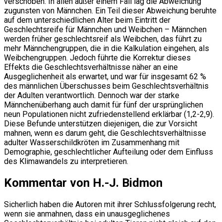
verschoben. In allen außer einem Fall lag die Abweichung
zugunsten von Männchen. Ein Teil dieser Abweichung beruhte
auf dem unterschiedlichen Alter beim Eintritt der
Geschlechtsreife für Männchen und Weibchen – Männchen
werden früher geschlechtsreif als Weibchen, das führt zu
mehr Männchengruppen, die in die Kalkulation eingehen, als
Weibchengruppen. Jedoch führte die Korrektur dieses
Effekts die Geschlechtsverhältnisse näher an eine
Ausgeglichenheit als erwartet, und war für insgesamt 62 %
des männlichen Überschusses beim Geschlechtsverhältnis
der Adulten verantwortlich. Dennoch war der starke
Männchenüberhang auch damit für fünf der ursprünglichen
neun Populationen nicht zufriedenstellend erklärbar (1,2-2,9).
Diese Befunde unterstützen diejenigen, die zur Vorsicht
mahnen, wenn es darum geht, die Geschlechtsverhältnisse
adulter Wasserschildkröten im Zusammenhang mit
Demographie, geschlechtlicher Aufteilung oder dem Einfluss
des Klimawandels zu interpretieren.
Kommentar von H.-J. Bidmon
Sicherlich haben die Autoren mit ihrer Schlussfolgerung recht,
wenn sie anmahnen, dass ein unausgeglichenes