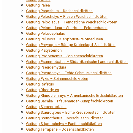
Gattung Palea
Gattung Pangshura – Dachschildkröten
Gattung Pelochelys – Riesen-Weichschildkröten
Gattung Pelodiscus – Fernöstliche Weichschildkröten
Gattung Pelomedusa – Starrbrust-Pelomedusen
Gattung Peltocephalus
Gattung Pelusios – Klappbrust-Pelomedusen
Gattung Phrynops – Bärtige Krötenkopf-Schildkröten
Gattung Platysternon
Gattung Podocnemis – Schienenschildkröten
Gattung Psammobates – Südafrikanische Landschildkröten
Gattung Pseudemydura
Gattung Pseudemys – Echte Schmuckschildkröten
Gattung Pyxis – Spinnenschildkröten
Gattung Rafetus
Gattung Rheodytes
Gattung Rhinoclemmys – Amerikanische Erdschildkröten
Gattung Sacalia – Pfauenaugen-Sumpfschildkröten
Gattung Siebenrockiella
Gattung Staurotypus – Echte Kreuzbrustschildkröten
Gattung Sternotherus – Moschusschildkröten
Gattung Stigmochelys – Pantherschildkröten
Gattung Terrapene – Dosenschildkröten