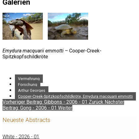
Galerien
Emydura macquarii emmotti
– Cooper-Creek-
Spitzkopfschildkröte
Vermehrung
Forschung
Arthur Georges
Cooper-Creek-Spitzkopfschildkröte, Emydura macquarii emmotti
Vorheriger Beitrag: Gibbons - 2006 - 01
Zurück
Nächster
Beitrag: Gong - 2006 - 01
Weiter
Neueste Abstracts
White - 2026 - 01