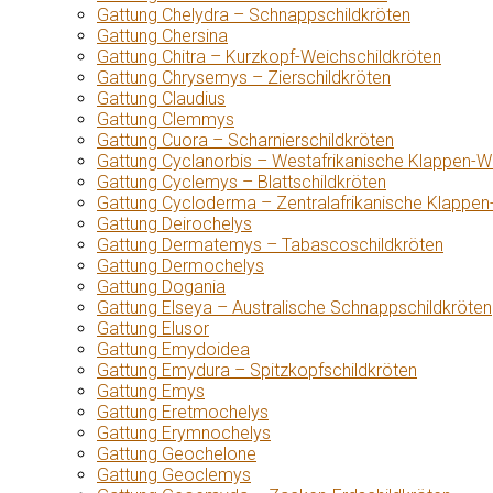
Gattung Chelydra – Schnappschildkröten
Gattung Chersina
Gattung Chitra – Kurzkopf-Weichschildkröten
Gattung Chrysemys – Zierschildkröten
Gattung Claudius
Gattung Clemmys
Gattung Cuora – Scharnierschildkröten
Gattung Cyclanorbis – Westafrikanische Klappen-W
Gattung Cyclemys – Blattschildkröten
Gattung Cycloderma – Zentralafrikanische Klappen
Gattung Deirochelys
Gattung Dermatemys – Tabascoschildkröten
Gattung Dermochelys
Gattung Dogania
Gattung Elseya – Australische Schnappschildkröten
Gattung Elusor
Gattung Emydoidea
Gattung Emydura – Spitzkopfschildkröten
Gattung Emys
Gattung Eretmochelys
Gattung Erymnochelys
Gattung Geochelone
Gattung Geoclemys