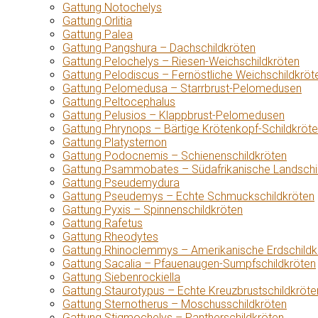
Gattung Notochelys
Gattung Orlitia
Gattung Palea
Gattung Pangshura – Dachschildkröten
Gattung Pelochelys – Riesen-Weichschildkröten
Gattung Pelodiscus – Fernöstliche Weichschildkröt
Gattung Pelomedusa – Starrbrust-Pelomedusen
Gattung Peltocephalus
Gattung Pelusios – Klappbrust-Pelomedusen
Gattung Phrynops – Bärtige Krötenkopf-Schildkröt
Gattung Platysternon
Gattung Podocnemis – Schienenschildkröten
Gattung Psammobates – Südafrikanische Landschi
Gattung Pseudemydura
Gattung Pseudemys – Echte Schmuckschildkröten
Gattung Pyxis – Spinnenschildkröten
Gattung Rafetus
Gattung Rheodytes
Gattung Rhinoclemmys – Amerikanische Erdschildk
Gattung Sacalia – Pfauenaugen-Sumpfschildkröten
Gattung Siebenrockiella
Gattung Staurotypus – Echte Kreuzbrustschildkröte
Gattung Sternotherus – Moschusschildkröten
Gattung Stigmochelys – Pantherschildkröten