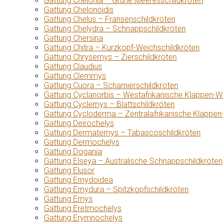
Gattung Chelonia – Grüne Meeresschildkröten
Gattung Chelonoidis
Gattung Chelus – Fransenschildkröten
Gattung Chelydra – Schnappschildkröten
Gattung Chersina
Gattung Chitra – Kurzkopf-Weichschildkröten
Gattung Chrysemys – Zierschildkröten
Gattung Claudius
Gattung Clemmys
Gattung Cuora – Scharnierschildkröten
Gattung Cyclanorbis – Westafrikanische Klappen-W
Gattung Cyclemys – Blattschildkröten
Gattung Cycloderma – Zentralafrikanische Klappen
Gattung Deirochelys
Gattung Dermatemys – Tabascoschildkröten
Gattung Dermochelys
Gattung Dogania
Gattung Elseya – Australische Schnappschildkröten
Gattung Elusor
Gattung Emydoidea
Gattung Emydura – Spitzkopfschildkröten
Gattung Emys
Gattung Eretmochelys
Gattung Erymnochelys