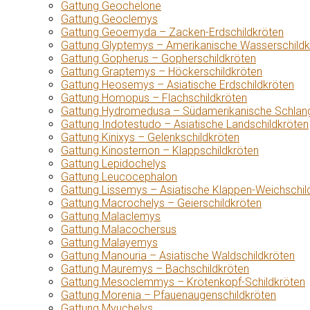
Gattung Geochelone
Gattung Geoclemys
Gattung Geoemyda – Zacken-Erdschildkröten
Gattung Glyptemys – Amerikanische Wasserschildk
Gattung Gopherus – Gopherschildkröten
Gattung Graptemys – Höckerschildkröten
Gattung Heosemys – Asiatische Erdschildkröten
Gattung Homopus – Flachschildkröten
Gattung Hydromedusa – Südamerikanische Schlang
Gattung Indotestudo – Asiatische Landschildkröten
Gattung Kinixys – Gelenkschildkröten
Gattung Kinosternon – Klappschildkröten
Gattung Lepidochelys
Gattung Leucocephalon
Gattung Lissemys – Asiatische Klappen-Weichschil
Gattung Macrochelys – Geierschildkröten
Gattung Malaclemys
Gattung Malacochersus
Gattung Malayemys
Gattung Manouria – Asiatische Waldschildkröten
Gattung Mauremys – Bachschildkröten
Gattung Mesoclemmys – Krötenkopf-Schildkröten
Gattung Morenia – Pfauenaugenschildkröten
Gattung Myuchelys