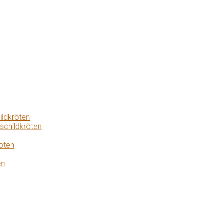
ildkröten
schildkröten
öten
en