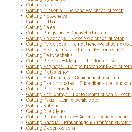
Gattung Natator
Gattung Nilssonia – Indische Weichschildkröten
Gattung Notochelys
Gattung Orlitia
Gattung Palea
Gattung Pangshura – Dachschildkröten
Gattung Pelochelys – Riesen-Weichschildkröten
Gattung Pelodiscus – Fernöstliche Weichschildkröt
Gattung Pelomedusa – Starrbrust-Pelomedusen
Gattung Peltocephalus
Gattung Pelusios – Klappbrust-Pelomedusen
Gattung Phrynops – Bärtige Krötenkopf-Schildkröt
Gattung Platysternon
Gattung Podocnemis – Schienenschildkröten
Gattung Psammobates – Südafrikanische Landschi
Gattung Pseudemydura
Gattung Pseudemys – Echte Schmuckschildkröten
Gattung Pyxis – Spinnenschildkröten
Gattung Rafetus
Gattung Rheodytes
Gattung Rhinoclemmys – Amerikanische Erdschildk
Gattung Sacalia – Pfauenaugen-Sumpfschildkröten
Gattung Siebenrockiella