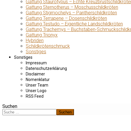
Gattung Staurotypus – Echte Kreuzbrustschildkröte
Gattung Sternotherus – Moschusschildkröten
Gattung Stigmochelys – Pantherschildkröten
Gattung Terrapene – Dosenschildkröten
Gattung Testudo – Eigentliche Landschildkröten
Gattung Trachemys – Buchstaben-Schmuckschildk
Gattung Trionyx
Hybriden
Schildkrötenschmuck
Sonstiges
Sonstiges
Impressum
Datenschutzerklärung
Disclaimer
Nomenklatur
Unser Team
Unser Logo
RSS Feed
Suchen
Suchen