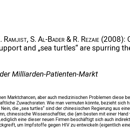
K. Ramjist, S. Al-Bader & R. Rezaie
(2008): C
port and „sea turtles“ are spurring the 
der Milliarden-Patienten-Markt
elchen Marktchancen, aber auch medizinischen Problemen diese b
tliche Zuwachsraten. Wie man vermuten könnte, bezieht sich hie
ein, die „sea turtles“ sind der chinesischen Regierung aus ein
nn, chinesische Wissenschaftler, die (am besten mit einer Hand
ediglich eine dieser neuen Firmen beschäftigt sich auch indirek
ckgreift, um Impfstoffe gegen HIV zu entwickeln (eigentlich ein