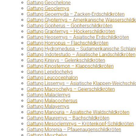
Gattung Geochelone
Gattung Geoclemys
Gattung Geoemyda – Zacken-Erdschildkröten
Gattung Glyptemys – Amerikanische Wasserschildk
Gattung Gopherus – Gopherschildkröten
Gattung Graptemys – Höckerschildkröten
Gattung Heosemys – Asiatische Erdschildkröten
Gattung Homopus – Flachschildkröten
Gattung Hydromedusa – Südamerikanische Schlang
Gattung Indotestudo – Asiatische Landschildkröten
Gattung Kinixys – Gelenkschildkröten
Gattung Kinosternon – Klappschildkröten
Gattung Lepidochelys
Gattung Leucocephalon
Gattung Lissemys – Asiatische Klappen-Weichschil
Gattung Macrochelys – Geierschildkröten
Gattung Malaclemys
Gattung Malacochersus
Gattung Malayemys
Gattung Manouria – Asiatische Waldschildkröten
Gattung Mauremys – Bachschildkröten
Gattung Mesoclemmys – Krötenkopf-Schildkröten
Gattung Morenia – Pfauenaugenschildkröten
Gattung Myuchelys