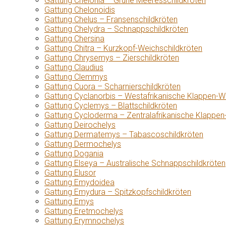
Gattung Chelonia – Grüne Meeresschildkröten
Gattung Chelonoidis
Gattung Chelus – Fransenschildkröten
Gattung Chelydra – Schnappschildkröten
Gattung Chersina
Gattung Chitra – Kurzkopf-Weichschildkröten
Gattung Chrysemys – Zierschildkröten
Gattung Claudius
Gattung Clemmys
Gattung Cuora – Scharnierschildkröten
Gattung Cyclanorbis – Westafrikanische Klappen-W
Gattung Cyclemys – Blattschildkröten
Gattung Cycloderma – Zentralafrikanische Klappen
Gattung Deirochelys
Gattung Dermatemys – Tabascoschildkröten
Gattung Dermochelys
Gattung Dogania
Gattung Elseya – Australische Schnappschildkröten
Gattung Elusor
Gattung Emydoidea
Gattung Emydura – Spitzkopfschildkröten
Gattung Emys
Gattung Eretmochelys
Gattung Erymnochelys