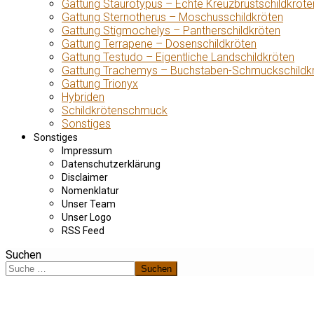
Gattung Staurotypus – Echte Kreuzbrustschildkröte
Gattung Sternotherus – Moschusschildkröten
Gattung Stigmochelys – Pantherschildkröten
Gattung Terrapene – Dosenschildkröten
Gattung Testudo – Eigentliche Landschildkröten
Gattung Trachemys – Buchstaben-Schmuckschildk
Gattung Trionyx
Hybriden
Schildkrötenschmuck
Sonstiges
Sonstiges
Impressum
Datenschutzerklärung
Disclaimer
Nomenklatur
Unser Team
Unser Logo
RSS Feed
Suchen
Suchen