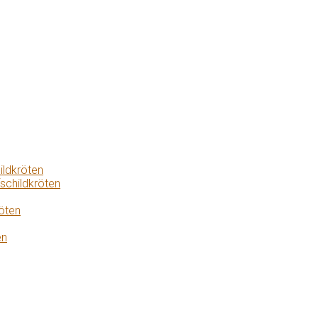
ildkröten
schildkröten
öten
en