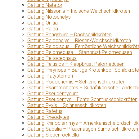
Gattung Natator
Gattung Nilssonia – Indische Weichschildkröten
Gattung Notochelys
Gattung Orlitia
Gattung Palea
Gattung Pangshura – Dachschildkröten
Gattung Pelochelys – Riesen-Weichschildkröten
Gattung Pelodiscus – Fernöstliche Weichschildkröt
Gattung Pelomedusa – Starrbrust-Pelomedusen
Gattung Peltocephalus
Gattung Pelusios – Klappbrust-Pelomedusen
Gattung Phrynops – Bärtige Krötenkopf-Schildkröt
Gattung Platysternon
Gattung Podocnemis – Schienenschildkröten
Gattung Psammobates – Südafrikanische Landschi
Gattung Pseudemydura
Gattung Pseudemys – Echte Schmuckschildkröten
Gattung Pyxis – Spinnenschildkröten
Gattung Rafetus
Gattung Rheodytes
Gattung Rhinoclemmys – Amerikanische Erdschildk
Gattung Sacalia – Pfauenaugen-Sumpfschildkröten
Gattung Siebenrockiella