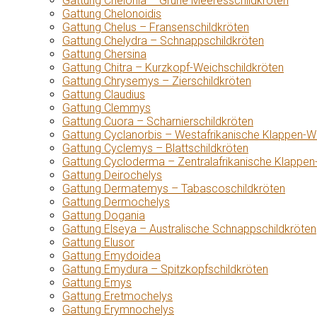
Gattung Chelonia – Grüne Meeresschildkröten
Gattung Chelonoidis
Gattung Chelus – Fransenschildkröten
Gattung Chelydra – Schnappschildkröten
Gattung Chersina
Gattung Chitra – Kurzkopf-Weichschildkröten
Gattung Chrysemys – Zierschildkröten
Gattung Claudius
Gattung Clemmys
Gattung Cuora – Scharnierschildkröten
Gattung Cyclanorbis – Westafrikanische Klappen-W
Gattung Cyclemys – Blattschildkröten
Gattung Cycloderma – Zentralafrikanische Klappen
Gattung Deirochelys
Gattung Dermatemys – Tabascoschildkröten
Gattung Dermochelys
Gattung Dogania
Gattung Elseya – Australische Schnappschildkröten
Gattung Elusor
Gattung Emydoidea
Gattung Emydura – Spitzkopfschildkröten
Gattung Emys
Gattung Eretmochelys
Gattung Erymnochelys