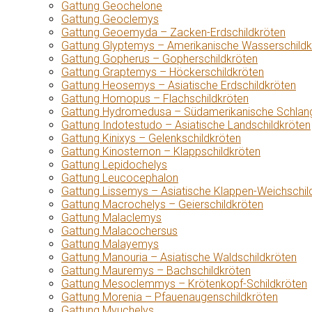
Gattung Geochelone
Gattung Geoclemys
Gattung Geoemyda – Zacken-Erdschildkröten
Gattung Glyptemys – Amerikanische Wasserschildk
Gattung Gopherus – Gopherschildkröten
Gattung Graptemys – Höckerschildkröten
Gattung Heosemys – Asiatische Erdschildkröten
Gattung Homopus – Flachschildkröten
Gattung Hydromedusa – Südamerikanische Schlang
Gattung Indotestudo – Asiatische Landschildkröten
Gattung Kinixys – Gelenkschildkröten
Gattung Kinosternon – Klappschildkröten
Gattung Lepidochelys
Gattung Leucocephalon
Gattung Lissemys – Asiatische Klappen-Weichschil
Gattung Macrochelys – Geierschildkröten
Gattung Malaclemys
Gattung Malacochersus
Gattung Malayemys
Gattung Manouria – Asiatische Waldschildkröten
Gattung Mauremys – Bachschildkröten
Gattung Mesoclemmys – Krötenkopf-Schildkröten
Gattung Morenia – Pfauenaugenschildkröten
Gattung Myuchelys