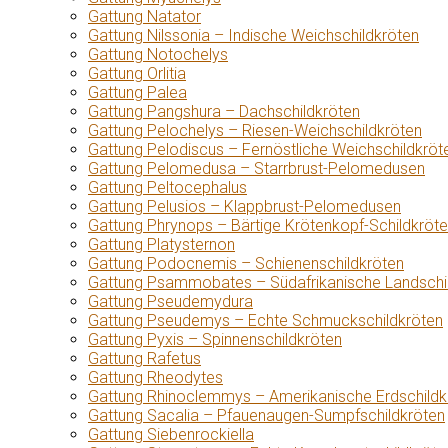
Gattung Natator
Gattung Nilssonia – Indische Weichschildkröten
Gattung Notochelys
Gattung Orlitia
Gattung Palea
Gattung Pangshura – Dachschildkröten
Gattung Pelochelys – Riesen-Weichschildkröten
Gattung Pelodiscus – Fernöstliche Weichschildkröt
Gattung Pelomedusa – Starrbrust-Pelomedusen
Gattung Peltocephalus
Gattung Pelusios – Klappbrust-Pelomedusen
Gattung Phrynops – Bärtige Krötenkopf-Schildkröt
Gattung Platysternon
Gattung Podocnemis – Schienenschildkröten
Gattung Psammobates – Südafrikanische Landschi
Gattung Pseudemydura
Gattung Pseudemys – Echte Schmuckschildkröten
Gattung Pyxis – Spinnenschildkröten
Gattung Rafetus
Gattung Rheodytes
Gattung Rhinoclemmys – Amerikanische Erdschildk
Gattung Sacalia – Pfauenaugen-Sumpfschildkröten
Gattung Siebenrockiella