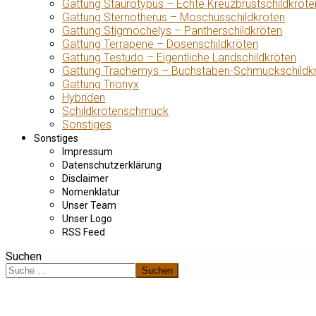
Gattung Staurotypus – Echte Kreuzbrustschildkröte
Gattung Sternotherus – Moschusschildkröten
Gattung Stigmochelys – Pantherschildkröten
Gattung Terrapene – Dosenschildkröten
Gattung Testudo – Eigentliche Landschildkröten
Gattung Trachemys – Buchstaben-Schmuckschildk
Gattung Trionyx
Hybriden
Schildkrötenschmuck
Sonstiges
Sonstiges
Impressum
Datenschutzerklärung
Disclaimer
Nomenklatur
Unser Team
Unser Logo
RSS Feed
Suchen
Suchen