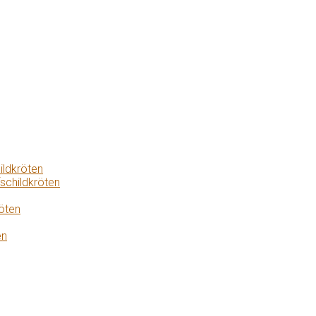
ildkröten
schildkröten
öten
en