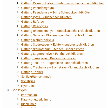
Gattung Psammobates – Südafrikanische Landschildkröten
Gattung Pseudemydura
Gattung Pseudemys – Echte Schmuckschildkröten
Gattung Pyxis – Spinnenschildkröten
Gattung Rafetus
Gattung Rheodytes
Gattung Rhinoclemmys – Amerikanische Erdschildkröten
Gattung Sacalia – Pfauenaugen-Sumpfschildkröten
Gattung Siebenrockiella
Gattung Staurotypus – Echte Kreuzbrustschildkröten
Gattung Sternotherus – Moschusschildkröten
Gattung Stigmochelys – Pantherschildkröten
Gattung Terrapene – Dosenschildkröten
Gattung Testudo – Eigentliche Landschildkröten
Gattung Trachemys – Buchstaben-Schmuckschildkröten
Gattung Trionyx
Schildkrötenschmuck
Sonstiges
Hybriden
Sonstiges
Impressum
Datenschutzerklärung
Disclaimer