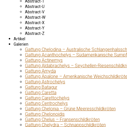
Abstract-T
Abstract-U
Abstract-V
Abstract-W
Abstract-X
Abstract-Y
Abstract-Z
Artikel
Galerien
Gattung Chelodina – Australische Schlangenhalssch
Gattung Acanthochelys – Südamerikanische Sumpf
Gattung Actinemys
Gattung Aldabrachelys – Seychellen-Riesenschildkr
Gattung Amyda
Gattung Apalone – Amerikanische Weichschildkröt
Gattung Astrochelys
Gattung Batagur
Gattung Caretta
Gattung Carettochelys
Gattung Centrochelys
Gattung Chelonia – Grüne Meeresschildkröten
Gattung Chelonoidis
Gattung Chelus – Fransenschildkröten
Gattung Chelydra – Schnappschildkröten