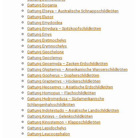
Gattung Dogania
Gattung Elseya – Australische Schnappschildkröten
Gattung Elusor
Gattung Emydoidea
Gattung Emydura – Spitzkopfschildkröten
Gattung Emys
Gattung Eretmochelys
Gattung Erymnochelys
Gattung Geochelone
Gattung Geoclemys
Gattung Geoemyda – Zacken-Erdschildkröten
Gattung Glyptemys – Amerikanische Wasserschildkröten
Gattung Gopherus – Gopherschildkröten
Gattung Graptemys – Höckerschildkröten
Gattung Heosemys – Asiatische Erdschildkröten
Gattung Homopus – Flachschildkröten
Gattung Hydromedusa – Südamerikanische
Schlangenhalsschildkröten
Gattung Indotestudo – Asiatische Landschildkröten
Gattung Kinixys – Gelenkschildkröten
Gattung Kinosternon – Klappschildkröten
Gattung Lepidochelys
Gattung Leucocephalon