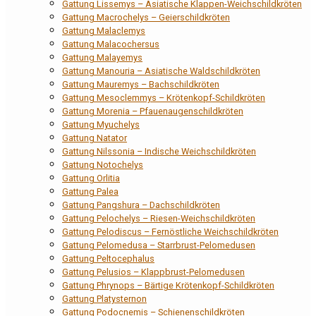
Gattung Lissemys – Asiatische Klappen-Weichschildkröten
Gattung Macrochelys – Geierschildkröten
Gattung Malaclemys
Gattung Malacochersus
Gattung Malayemys
Gattung Manouria – Asiatische Waldschildkröten
Gattung Mauremys – Bachschildkröten
Gattung Mesoclemmys – Krötenkopf-Schildkröten
Gattung Morenia – Pfauenaugenschildkröten
Gattung Myuchelys
Gattung Natator
Gattung Nilssonia – Indische Weichschildkröten
Gattung Notochelys
Gattung Orlitia
Gattung Palea
Gattung Pangshura – Dachschildkröten
Gattung Pelochelys – Riesen-Weichschildkröten
Gattung Pelodiscus – Fernöstliche Weichschildkröten
Gattung Pelomedusa – Starrbrust-Pelomedusen
Gattung Peltocephalus
Gattung Pelusios – Klappbrust-Pelomedusen
Gattung Phrynops – Bärtige Krötenkopf-Schildkröten
Gattung Platysternon
Gattung Podocnemis – Schienenschildkröten