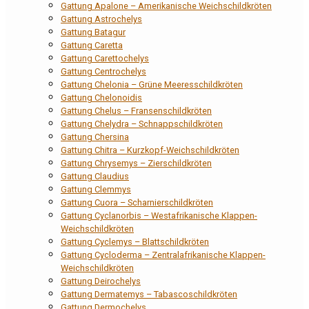
Gattung Apalone – Amerikanische Weichschildkröten
Gattung Astrochelys
Gattung Batagur
Gattung Caretta
Gattung Carettochelys
Gattung Centrochelys
Gattung Chelonia – Grüne Meeresschildkröten
Gattung Chelonoidis
Gattung Chelus – Fransenschildkröten
Gattung Chelydra – Schnappschildkröten
Gattung Chersina
Gattung Chitra – Kurzkopf-Weichschildkröten
Gattung Chrysemys – Zierschildkröten
Gattung Claudius
Gattung Clemmys
Gattung Cuora – Scharnierschildkröten
Gattung Cyclanorbis – Westafrikanische Klappen-
Weichschildkröten
Gattung Cyclemys – Blattschildkröten
Gattung Cycloderma – Zentralafrikanische Klappen-
Weichschildkröten
Gattung Deirochelys
Gattung Dermatemys – Tabascoschildkröten
Gattung Dermochelys