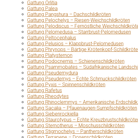
Gattung Orlitia
Gattung Palea
Gattung Pangshura – Dachschildkröten
Gattung Pelochelys – Riesen-Weichschildkröten
Gattung Pelodiscus – Fernöstliche Weichschildkröt
Gattung Pelomedusa – Starrbrust-Pelomedusen
Gattung Peltocephalus
Gattung Pelusios – Klappbrust-Pelomedusen
Gattung Phrynops – Bärtige Krötenkopf-Schildkröt
Gattung Platysternon
Gattung Podocnemis – Schienenschildkröten
Gattung Psammobates – Südafrikanische Landschi
Gattung Pseudemydura
Gattung Pseudemys – Echte Schmuckschildkröten
Gattung Pyxis – Spinnenschildkröten
Gattung Rafetus
Gattung Rheodytes
Gattung Rhinoclemmys – Amerikanische Erdschildk
Gattung Sacalia – Pfauenaugen-Sumpfschildkröten
Gattung Siebenrockiella
Gattung Staurotypus – Echte Kreuzbrustschildkröte
Gattung Sternotherus – Moschusschildkröten
Gattung Stigmochelys – Pantherschildkröten
Gattung Terrapene – Dosenschildkröten