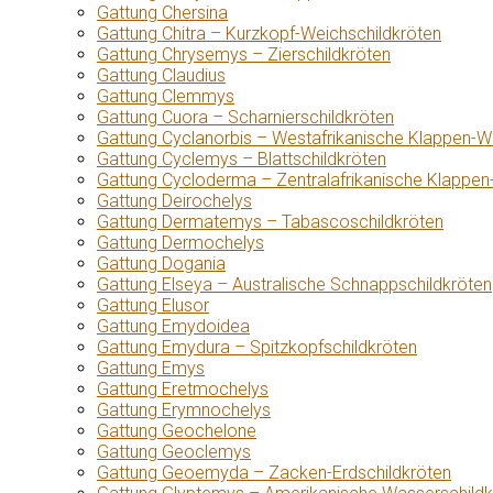
Gattung Chersina
Gattung Chitra – Kurzkopf-Weichschildkröten
Gattung Chrysemys – Zierschildkröten
Gattung Claudius
Gattung Clemmys
Gattung Cuora – Scharnierschildkröten
Gattung Cyclanorbis – Westafrikanische Klappen-W
Gattung Cyclemys – Blattschildkröten
Gattung Cycloderma – Zentralafrikanische Klappen
Gattung Deirochelys
Gattung Dermatemys – Tabascoschildkröten
Gattung Dermochelys
Gattung Dogania
Gattung Elseya – Australische Schnappschildkröten
Gattung Elusor
Gattung Emydoidea
Gattung Emydura – Spitzkopfschildkröten
Gattung Emys
Gattung Eretmochelys
Gattung Erymnochelys
Gattung Geochelone
Gattung Geoclemys
Gattung Geoemyda – Zacken-Erdschildkröten