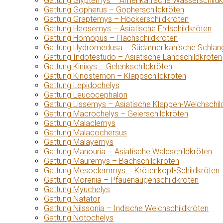
Gattung Glyptemys – Amerikanische Wasserschildk
Gattung Gopherus – Gopherschildkröten
Gattung Graptemys – Höckerschildkröten
Gattung Heosemys – Asiatische Erdschildkröten
Gattung Homopus – Flachschildkröten
Gattung Hydromedusa – Südamerikanische Schlang
Gattung Indotestudo – Asiatische Landschildkröten
Gattung Kinixys – Gelenkschildkröten
Gattung Kinosternon – Klappschildkröten
Gattung Lepidochelys
Gattung Leucocephalon
Gattung Lissemys – Asiatische Klappen-Weichschil
Gattung Macrochelys – Geierschildkröten
Gattung Malaclemys
Gattung Malacochersus
Gattung Malayemys
Gattung Manouria – Asiatische Waldschildkröten
Gattung Mauremys – Bachschildkröten
Gattung Mesoclemmys – Krötenkopf-Schildkröten
Gattung Morenia – Pfauenaugenschildkröten
Gattung Myuchelys
Gattung Natator
Gattung Nilssonia – Indische Weichschildkröten
Gattung Notochelys