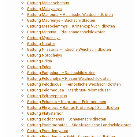
Gattung Malacochersus
Gattung Malayemys
Gattung Manouria – Asiatische Waldschildkröten
Gattung Mauremys – Bachschildkröten
Gattung Mesoclemmys – Krötenkopf-Schildkröten
Gattung Morenia – Pfauenaugenschildkröten
Gattung Myuchelys
Gattung Natator
Gattung Nilssonia – Indische Weichschildkröten
Gattung Notochelys
Gattung Orlitia
Gattung Palea
Gattung Pangshura – Dachschildkröten
Gattung Pelochelys – Riesen-Weichschildkröten
Gattung Pelodiscus – Fernöstliche Weichschildkröten
Gattung Pelomedusa – Starrbrust-Pelomedusen
Gattung Peltocephalus
Gattung Pelusios – Klappbrust-Pelomedusen
Gattung Phrynops – Bärtige Krötenkopf-Schildkröten
Gattung Platysternon
Gattung Podocnemis – Schienenschildkröten
Gattung Psammobates – Südafrikanische Landschildkröten
Gattung Pseudemydura
Gattung Pseudemys – Echte Schmuckschildkröten