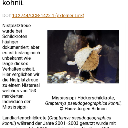
kohnii
.
DOI:
10.2744/CCB-1423.1 (externer Link)
Nistplatztreue
wurde bei
Schildkröten
häufiger
dokumentiert, aber
es ist bislang noch
unbekannt wie
lange dieses
Verhalten anhält.
Hier verglichen wir
die Nistplatztreue
zu einem Nistareal
welches von 153
markierten
Mississippi-Höckerschildkröte,
Individuen der
Graptemys pseudogeographica kohnii
,
Mississippi-
© Hans-Jürgen Bidmon
Landkartenschildkröte (
Graptemys pseudogeographica
kohnii
) während der Jahre 2001–2003 genutzt wurde mit