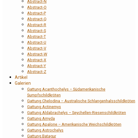
Abstract-N
Abstract-O
Abstract-P
Abstract-Q
Abstract-R
Abstract-S
Abstract-T
Abstract-U
Abstract-V
Abstract-W
Abstract-X
Abstract-Y
Abstract-Z
Artikel
Galerien
Gattung Acanthochelys – Südamerikanische
Sumpfschildkröten
Gattung Chelodina – Australische Schlangenhalsschildkröten
Gattung Actinemys
Gattung Aldabrachelys – Seychellen-Riesenschildkröten
Gattung Amyda
Gattung Apalone – Amerikanische Weichschildkröten
Gattung Astrochelys
Gattung Batagur