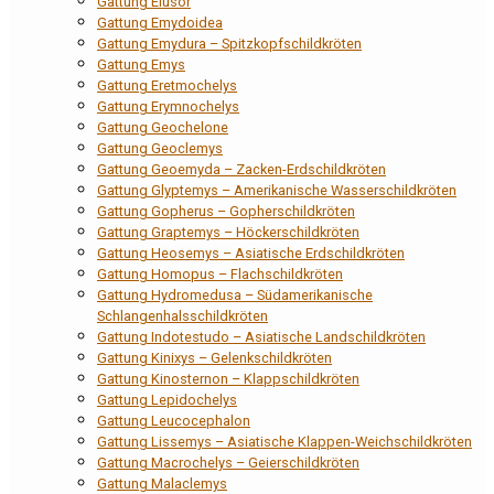
Gattung Elusor
Gattung Emydoidea
Gattung Emydura – Spitzkopfschildkröten
Gattung Emys
Gattung Eretmochelys
Gattung Erymnochelys
Gattung Geochelone
Gattung Geoclemys
Gattung Geoemyda – Zacken-Erdschildkröten
Gattung Glyptemys – Amerikanische Wasserschildkröten
Gattung Gopherus – Gopherschildkröten
Gattung Graptemys – Höckerschildkröten
Gattung Heosemys – Asiatische Erdschildkröten
Gattung Homopus – Flachschildkröten
Gattung Hydromedusa – Südamerikanische
Schlangenhalsschildkröten
Gattung Indotestudo – Asiatische Landschildkröten
Gattung Kinixys – Gelenkschildkröten
Gattung Kinosternon – Klappschildkröten
Gattung Lepidochelys
Gattung Leucocephalon
Gattung Lissemys – Asiatische Klappen-Weichschildkröten
Gattung Macrochelys – Geierschildkröten
Gattung Malaclemys