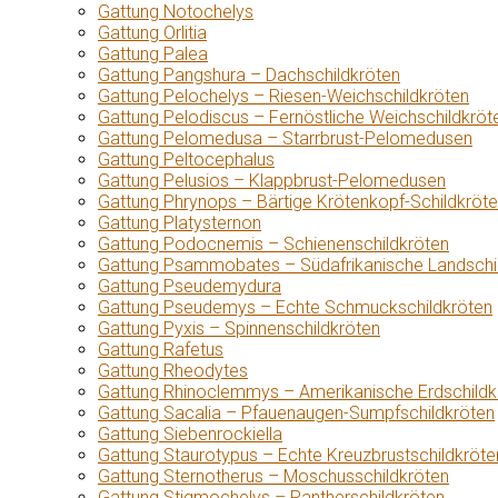
Gattung Notochelys
Gattung Orlitia
Gattung Palea
Gattung Pangshura – Dachschildkröten
Gattung Pelochelys – Riesen-Weichschildkröten
Gattung Pelodiscus – Fernöstliche Weichschildkröt
Gattung Pelomedusa – Starrbrust-Pelomedusen
Gattung Peltocephalus
Gattung Pelusios – Klappbrust-Pelomedusen
Gattung Phrynops – Bärtige Krötenkopf-Schildkröt
Gattung Platysternon
Gattung Podocnemis – Schienenschildkröten
Gattung Psammobates – Südafrikanische Landschi
Gattung Pseudemydura
Gattung Pseudemys – Echte Schmuckschildkröten
Gattung Pyxis – Spinnenschildkröten
Gattung Rafetus
Gattung Rheodytes
Gattung Rhinoclemmys – Amerikanische Erdschildk
Gattung Sacalia – Pfauenaugen-Sumpfschildkröten
Gattung Siebenrockiella
Gattung Staurotypus – Echte Kreuzbrustschildkröte
Gattung Sternotherus – Moschusschildkröten
Gattung Stigmochelys – Pantherschildkröten