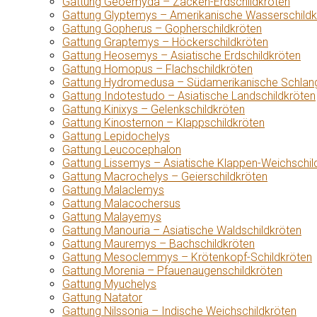
Gattung Geoemyda – Zacken-Erdschildkröten
Gattung Glyptemys – Amerikanische Wasserschildk
Gattung Gopherus – Gopherschildkröten
Gattung Graptemys – Höckerschildkröten
Gattung Heosemys – Asiatische Erdschildkröten
Gattung Homopus – Flachschildkröten
Gattung Hydromedusa – Südamerikanische Schlang
Gattung Indotestudo – Asiatische Landschildkröten
Gattung Kinixys – Gelenkschildkröten
Gattung Kinosternon – Klappschildkröten
Gattung Lepidochelys
Gattung Leucocephalon
Gattung Lissemys – Asiatische Klappen-Weichschil
Gattung Macrochelys – Geierschildkröten
Gattung Malaclemys
Gattung Malacochersus
Gattung Malayemys
Gattung Manouria – Asiatische Waldschildkröten
Gattung Mauremys – Bachschildkröten
Gattung Mesoclemmys – Krötenkopf-Schildkröten
Gattung Morenia – Pfauenaugenschildkröten
Gattung Myuchelys
Gattung Natator
Gattung Nilssonia – Indische Weichschildkröten