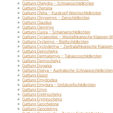
Gattung Chelydra – Schnappschildkröten
Gattung Chersina
Gattung Chitra – Kurzkopf-Weichschildkröten
Gattung Chrysemys – Zierschildkröten
Gattung Claudius
Gattung Clemmys
Gattung Cuora – Scharnierschildkröten
Gattung Cyclanorbis – Westafrikanische Klappen-W
Gattung Cyclemys – Blattschildkröten
Gattung Cycloderma – Zentralafrikanische Klappen
Gattung Deirochelys
Gattung Dermatemys – Tabascoschildkröten
Gattung Dermochelys
Gattung Dogania
Gattung Elseya – Australische Schnappschildkröten
Gattung Elusor
Gattung Emydoidea
Gattung Emydura – Spitzkopfschildkröten
Gattung Emys
Gattung Eretmochelys
Gattung Erymnochelys
Gattung Geochelone
Gattung Geoclemys