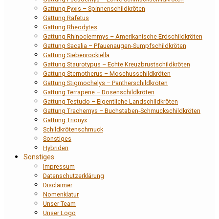
Gattung Pyxis – Spinnenschildkröten
Gattung Rafetus
Gattung Rheodytes
Gattung Rhinoclemmys – Amerikanische Erdschildkröten
Gattung Sacalia – Pfauenaugen-Sumpfschildkröten
Gattung Siebenrockiella
Gattung Staurotypus – Echte Kreuzbrustschildkröten
Gattung Sternotherus – Moschusschildkröten
Gattung Stigmochelys – Pantherschildkröten
Gattung Terrapene – Dosenschildkröten
Gattung Testudo – Eigentliche Landschildkröten
Gattung Trachemys – Buchstaben-Schmuckschildkröten
Gattung Trionyx
Schildkrötenschmuck
Sonstiges
Hybriden
Sonstiges
Impressum
Datenschutzerklärung
Disclaimer
Nomenklatur
Unser Team
Unser Logo