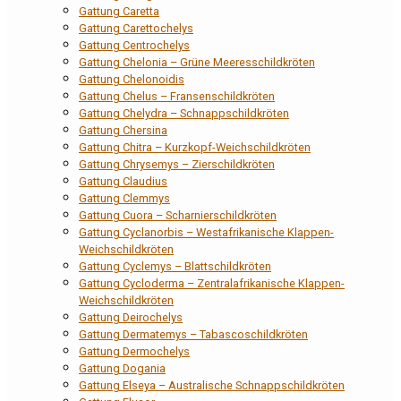
Gattung Caretta
Gattung Carettochelys
Gattung Centrochelys
Gattung Chelonia – Grüne Meeresschildkröten
Gattung Chelonoidis
Gattung Chelus – Fransenschildkröten
Gattung Chelydra – Schnappschildkröten
Gattung Chersina
Gattung Chitra – Kurzkopf-Weichschildkröten
Gattung Chrysemys – Zierschildkröten
Gattung Claudius
Gattung Clemmys
Gattung Cuora – Scharnierschildkröten
Gattung Cyclanorbis – Westafrikanische Klappen-
Weichschildkröten
Gattung Cyclemys – Blattschildkröten
Gattung Cycloderma – Zentralafrikanische Klappen-
Weichschildkröten
Gattung Deirochelys
Gattung Dermatemys – Tabascoschildkröten
Gattung Dermochelys
Gattung Dogania
Gattung Elseya – Australische Schnappschildkröten