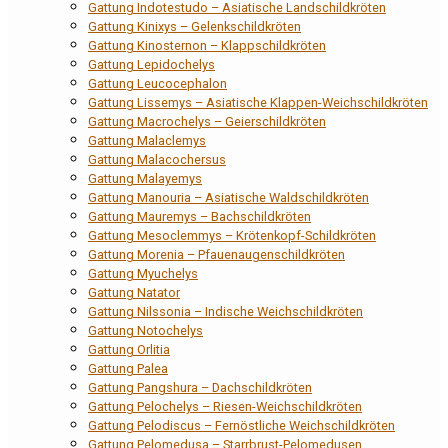
Gattung Indotestudo – Asiatische Landschildkröten
Gattung Kinixys – Gelenkschildkröten
Gattung Kinosternon – Klappschildkröten
Gattung Lepidochelys
Gattung Leucocephalon
Gattung Lissemys – Asiatische Klappen-Weichschildkröten
Gattung Macrochelys – Geierschildkröten
Gattung Malaclemys
Gattung Malacochersus
Gattung Malayemys
Gattung Manouria – Asiatische Waldschildkröten
Gattung Mauremys – Bachschildkröten
Gattung Mesoclemmys – Krötenkopf-Schildkröten
Gattung Morenia – Pfauenaugenschildkröten
Gattung Myuchelys
Gattung Natator
Gattung Nilssonia – Indische Weichschildkröten
Gattung Notochelys
Gattung Orlitia
Gattung Palea
Gattung Pangshura – Dachschildkröten
Gattung Pelochelys – Riesen-Weichschildkröten
Gattung Pelodiscus – Fernöstliche Weichschildkröten
Gattung Pelomedusa – Starrbrust-Pelomedusen