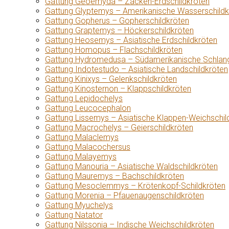
Gattung Geoemyda – Zacken-Erdschildkröten
Gattung Glyptemys – Amerikanische Wasserschildk
Gattung Gopherus – Gopherschildkröten
Gattung Graptemys – Höckerschildkröten
Gattung Heosemys – Asiatische Erdschildkröten
Gattung Homopus – Flachschildkröten
Gattung Hydromedusa – Südamerikanische Schlang
Gattung Indotestudo – Asiatische Landschildkröten
Gattung Kinixys – Gelenkschildkröten
Gattung Kinosternon – Klappschildkröten
Gattung Lepidochelys
Gattung Leucocephalon
Gattung Lissemys – Asiatische Klappen-Weichschil
Gattung Macrochelys – Geierschildkröten
Gattung Malaclemys
Gattung Malacochersus
Gattung Malayemys
Gattung Manouria – Asiatische Waldschildkröten
Gattung Mauremys – Bachschildkröten
Gattung Mesoclemmys – Krötenkopf-Schildkröten
Gattung Morenia – Pfauenaugenschildkröten
Gattung Myuchelys
Gattung Natator
Gattung Nilssonia – Indische Weichschildkröten