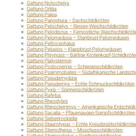
Gattung Notochelys
Gattung Orlitia
Gattung Palea
Gattung Pangshura – Dachschildkröten
Gattung Pelochelys – Riesen-Weichschildkröten
Gattung Pelodiscus – Fernöstliche Weichschildkröt
Gattung Pelomedusa – Starrbrust-Pelomedusen
Gattung Peltocephalus
Gattung Pelusios – Klappbrust-Pelomedusen
Gattung Phrynops – Bärtige Krötenkopf-Schildkröt
Gattung Platysternon
Gattung Podocnemis – Schienenschildkröten
Gattung Psammobates – Südafrikanische Landschi
Gattung Pseudemydura
Gattung Pseudemys – Echte Schmuckschildkröten
Gattung Pyxis – Spinnenschildkröten
Gattung Rafetus
Gattung Rheodytes
Gattung Rhinoclemmys – Amerikanische Erdschildk
Gattung Sacalia – Pfauenaugen-Sumpfschildkröten
Gattung Siebenrockiella
Gattung Staurotypus – Echte Kreuzbrustschildkröte
Gattung Sternotherus – Moschusschildkröten
Gattung Stigmochelys – Pantherschildkröten