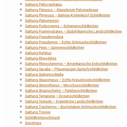
Gattung Peltocephalus
Gattung Pelusios – Klappbrust-Pelomedusen
Gattung Phrynops – Bärtige Krötenkopf-Schildkröten
Gattung Platysternon
Gattung Podocnemis – Schienenschildkröten
Gattung Psammobates – Südafrikanische Landschildkröten
Gattung Pseudemydura
Gattung Pseudemys – Echte Schmuckschildkröten
Gattung Pyxis – Spinnenschildkröten
Gattung Rafetus
Gattung Rheodytes
Gattung Rhinoclemmys – Amerikanische Erdschildkröten
Gattung Sacalia – Pfauenaugen-Sumpfschildkröten
Gattung Siebenrockiella
Gattung Staurotypus – Echte Kreuzbrustschildkröten
Gattung Sternotherus – Moschusschildkröten
Gattung Stigmochelys – Pantherschildkröten
Gattung Terrapene – Dosenschildkröten
Gattung Testudo – Eigentliche Landschildkröten
Gattung Trachemys – Buchstaben-Schmuckschildkröten
Gattung Trionyx
Schildkrötenschmuck
Sonstiges