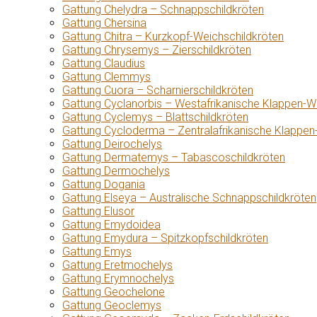
Gattung Chelydra – Schnappschildkröten
Gattung Chersina
Gattung Chitra – Kurzkopf-Weichschildkröten
Gattung Chrysemys – Zierschildkröten
Gattung Claudius
Gattung Clemmys
Gattung Cuora – Scharnierschildkröten
Gattung Cyclanorbis – Westafrikanische Klappen-W
Gattung Cyclemys – Blattschildkröten
Gattung Cycloderma – Zentralafrikanische Klappen
Gattung Deirochelys
Gattung Dermatemys – Tabascoschildkröten
Gattung Dermochelys
Gattung Dogania
Gattung Elseya – Australische Schnappschildkröten
Gattung Elusor
Gattung Emydoidea
Gattung Emydura – Spitzkopfschildkröten
Gattung Emys
Gattung Eretmochelys
Gattung Erymnochelys
Gattung Geochelone
Gattung Geoclemys