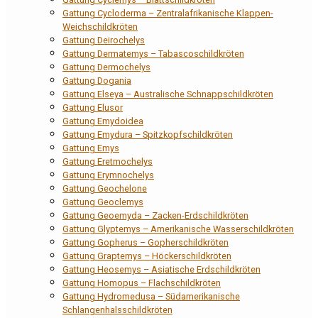
Gattung Cycloderma – Zentralafrikanische Klappen-
Weichschildkröten
Gattung Deirochelys
Gattung Dermatemys – Tabascoschildkröten
Gattung Dermochelys
Gattung Dogania
Gattung Elseya – Australische Schnappschildkröten
Gattung Elusor
Gattung Emydoidea
Gattung Emydura – Spitzkopfschildkröten
Gattung Emys
Gattung Eretmochelys
Gattung Erymnochelys
Gattung Geochelone
Gattung Geoclemys
Gattung Geoemyda – Zacken-Erdschildkröten
Gattung Glyptemys – Amerikanische Wasserschildkröten
Gattung Gopherus – Gopherschildkröten
Gattung Graptemys – Höckerschildkröten
Gattung Heosemys – Asiatische Erdschildkröten
Gattung Homopus – Flachschildkröten
Gattung Hydromedusa – Südamerikanische
Schlangenhalsschildkröten