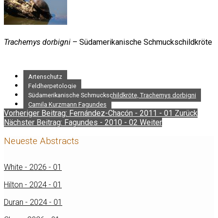
Trachemys dorbigni
– Südamerikanische Schmuckschildkröte
Artenschutz
Feldherpetologie
Südamerikanische Schmuckschildkröte, Trachemys dorbigni
Camila Kurzmann Fagundes
Vorheriger Beitrag: Fernández-Chacón - 2011 - 01
Zurück
Nächster Beitrag: Fagundes - 2010 - 02
Weiter
Neueste Abstracts
White - 2026 - 01
Hilton - 2024 - 01
Duran - 2024 - 01