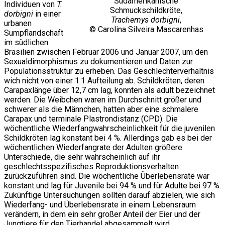
Südamerikanische
Individuen von
T.
Schmuckschildkröte,
dorbigni
in einer
Trachemys dorbigni
,
urbanen
© Carolina Silveira Mascarenhas
Sumpflandschaft
im südlichen
Brasilien zwischen Februar 2006 und Januar 2007, um den
Sexualdimorphismus zu dokumentieren und Daten zur
Populationsstruktur zu erheben. Das Geschlechterverhältnis
wich nicht von einer 1:1 Aufteilung ab. Schildkröten, deren
Carapaxlänge über 12,7 cm lag, konnten als adult bezeichnet
werden. Die Weibchen waren im Durchschnitt größer und
schwerer als die Männchen, hatten aber eine schmalere
Carapax und terminale Plastrondistanz (CPD). Die
wöchentliche Wiederfangwahrscheinlichkeit für die juvenilen
Schildkröten lag konstant bei 4 %. Allerdings gab es bei der
wöchentlichen Wiederfangrate der Adulten größere
Unterschiede, die sehr wahrscheinlich auf ihr
geschlechtsspezifisches Reproduktionsverhalten
zurückzuführen sind. Die wöchentliche Überlebensrate war
konstant und lag für Juvenile bei 94 % und für Adulte bei 97 %.
Zukünftige Untersuchungen sollten darauf abzielen, wie sich
Wiederfang- und Überlebensrate in einem Lebensraum
verändern, in dem ein sehr großer Anteil der Eier und der
Jungtiere für den Tierhandel abgesammelt wird.