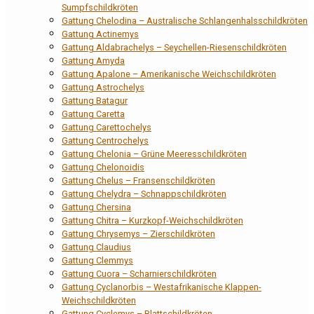
Sumpfschildkröten
Gattung Chelodina – Australische Schlangenhalsschildkröten
Gattung Actinemys
Gattung Aldabrachelys – Seychellen-Riesenschildkröten
Gattung Amyda
Gattung Apalone – Amerikanische Weichschildkröten
Gattung Astrochelys
Gattung Batagur
Gattung Caretta
Gattung Carettochelys
Gattung Centrochelys
Gattung Chelonia – Grüne Meeresschildkröten
Gattung Chelonoidis
Gattung Chelus – Fransenschildkröten
Gattung Chelydra – Schnappschildkröten
Gattung Chersina
Gattung Chitra – Kurzkopf-Weichschildkröten
Gattung Chrysemys – Zierschildkröten
Gattung Claudius
Gattung Clemmys
Gattung Cuora – Scharnierschildkröten
Gattung Cyclanorbis – Westafrikanische Klappen-
Weichschildkröten
Gattung Cyclemys – Blattschildkröten