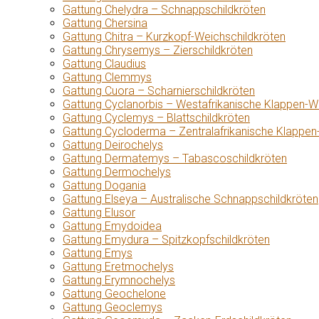
Gattung Chelydra – Schnappschildkröten
Gattung Chersina
Gattung Chitra – Kurzkopf-Weichschildkröten
Gattung Chrysemys – Zierschildkröten
Gattung Claudius
Gattung Clemmys
Gattung Cuora – Scharnierschildkröten
Gattung Cyclanorbis – Westafrikanische Klappen-W
Gattung Cyclemys – Blattschildkröten
Gattung Cycloderma – Zentralafrikanische Klappen
Gattung Deirochelys
Gattung Dermatemys – Tabascoschildkröten
Gattung Dermochelys
Gattung Dogania
Gattung Elseya – Australische Schnappschildkröten
Gattung Elusor
Gattung Emydoidea
Gattung Emydura – Spitzkopfschildkröten
Gattung Emys
Gattung Eretmochelys
Gattung Erymnochelys
Gattung Geochelone
Gattung Geoclemys