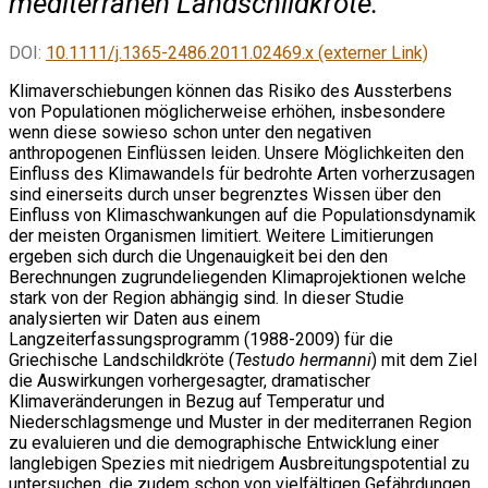
mediterranen Landschildkröte.
DOI:
10.1111/j.1365-2486.2011.02469.x (externer Link)
Klimaverschiebungen können das Risiko des Aussterbens
von Populationen möglicherweise erhöhen, insbesondere
wenn diese sowieso schon unter den negativen
anthropogenen Einflüssen leiden. Unsere Möglichkeiten den
Einfluss des Klimawandels für bedrohte Arten vorherzusagen
sind einerseits durch unser begrenztes Wissen über den
Einfluss von Klimaschwankungen auf die Populationsdynamik
der meisten Organismen limitiert. Weitere Limitierungen
ergeben sich durch die Ungenauigkeit bei den den
Berechnungen zugrundeliegenden Klimaprojektionen welche
stark von der Region abhängig sind. In dieser Studie
analysierten wir Daten aus einem
Langzeiterfassungsprogramm (1988-2009) für die
Griechische Landschildkröte (
Testudo hermanni
) mit dem Ziel
die Auswirkungen vorhergesagter, dramatischer
Klimaveränderungen in Bezug auf Temperatur und
Niederschlagsmenge und Muster in der mediterranen Region
zu evaluieren und die demographische Entwicklung einer
langlebigen Spezies mit niedrigem Ausbreitungspotential zu
untersuchen, die zudem schon von vielfältigen Gefährdungen