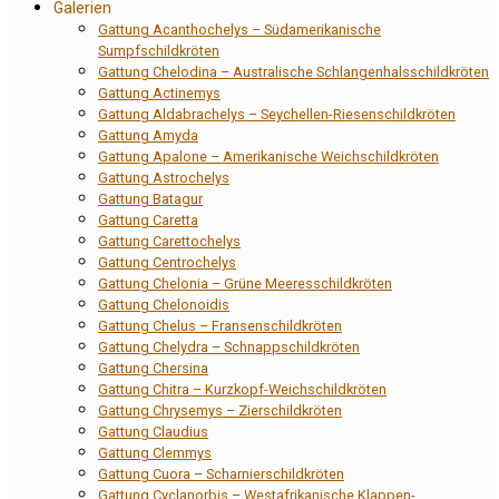
Galerien
Gattung Acanthochelys – Südamerikanische
Sumpfschildkröten
Gattung Chelodina – Australische Schlangenhalsschildkröten
Gattung Actinemys
Gattung Aldabrachelys – Seychellen-Riesenschildkröten
Gattung Amyda
Gattung Apalone – Amerikanische Weichschildkröten
Gattung Astrochelys
Gattung Batagur
Gattung Caretta
Gattung Carettochelys
Gattung Centrochelys
Gattung Chelonia – Grüne Meeresschildkröten
Gattung Chelonoidis
Gattung Chelus – Fransenschildkröten
Gattung Chelydra – Schnappschildkröten
Gattung Chersina
Gattung Chitra – Kurzkopf-Weichschildkröten
Gattung Chrysemys – Zierschildkröten
Gattung Claudius
Gattung Clemmys
Gattung Cuora – Scharnierschildkröten
Gattung Cyclanorbis – Westafrikanische Klappen-