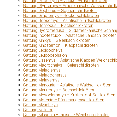
Gattung Geoemyda – Zacken-Erdschildkröten
Gattung Glyptemys – Amerikanische Wasserschildk
Gattung Gopherus – Gopherschildkröten
Gattung Graptemys – Höckerschildkröten
Gattung Heosemys – Asiatische Erdschildkröten
Gattung Homopus – Flachschildkröten
Gattung Hydromedusa – Südamerikanische Schlang
Gattung Indotestudo – Asiatische Landschildkröten
Gattung Kinixys – Gelenkschildkröten
Gattung Kinosternon – Klappschildkröten
Gattung Lepidochelys
Gattung Leucocephalon
Gattung Lissemys – Asiatische Klappen-Weichschil
Gattung Macrochelys – Geierschildkröten
Gattung Malaclemys
Gattung Malacochersus
Gattung Malayemys
Gattung Manouria – Asiatische Waldschildkröten
Gattung Mauremys – Bachschildkröten
Gattung Mesoclemmys – Krötenkopf-Schildkröten
Gattung Morenia – Pfauenaugenschildkröten
Gattung Myuchelys
Gattung Natator
Gattung Nilssonia – Indische Weichschildkröten