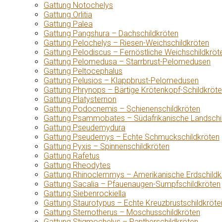
Gattung Notochelys
Gattung Orlitia
Gattung Palea
Gattung Pangshura – Dachschildkröten
Gattung Pelochelys – Riesen-Weichschildkröten
Gattung Pelodiscus – Fernöstliche Weichschildkröt
Gattung Pelomedusa – Starrbrust-Pelomedusen
Gattung Peltocephalus
Gattung Pelusios – Klappbrust-Pelomedusen
Gattung Phrynops – Bärtige Krötenkopf-Schildkröt
Gattung Platysternon
Gattung Podocnemis – Schienenschildkröten
Gattung Psammobates – Südafrikanische Landschi
Gattung Pseudemydura
Gattung Pseudemys – Echte Schmuckschildkröten
Gattung Pyxis – Spinnenschildkröten
Gattung Rafetus
Gattung Rheodytes
Gattung Rhinoclemmys – Amerikanische Erdschildk
Gattung Sacalia – Pfauenaugen-Sumpfschildkröten
Gattung Siebenrockiella
Gattung Staurotypus – Echte Kreuzbrustschildkröte
Gattung Sternotherus – Moschusschildkröten
Gattung Stigmochelys – Pantherschildkröten