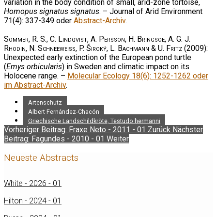
variation in the body condition of small, arid-zone tortoise,
Homopus signatus signatus
. – Journal of Arid Environment
71(4): 337-349 oder
Abstract-Archiv
.
Sommer, R. S., C. Lindqvist, A. Persson, H. Bringsoe, A. G. J.
Rhodin, N. Schneeweiss, P. Široký, L. Bachmann & U. Fritz
(2009):
Unexpected early extinction of the European pond turtle
(
Emys orbicularis
) in Sweden and climatic impact on its
Holocene range. –
Molecular Ecology 18(6): 1252-1262 oder
im Abstract-Archiv
.
Artenschutz
Albert Fernández-Chacón
Griechische Landschildkröte, Testudo hermanni
Vorheriger Beitrag: Fraxe Neto - 2011 - 01
Zurück
Nächster
Beitrag: Fagundes - 2010 - 01
Weiter
Neueste Abstracts
White - 2026 - 01
Hilton - 2024 - 01