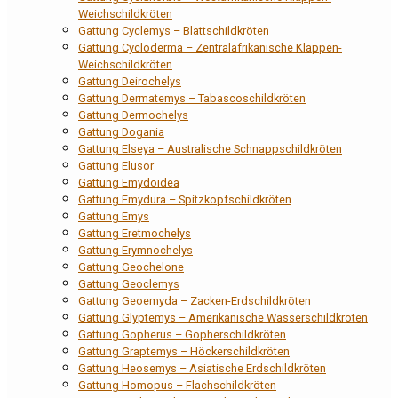
Weichschildkröten
Gattung Cyclemys – Blattschildkröten
Gattung Cycloderma – Zentralafrikanische Klappen-
Weichschildkröten
Gattung Deirochelys
Gattung Dermatemys – Tabascoschildkröten
Gattung Dermochelys
Gattung Dogania
Gattung Elseya – Australische Schnappschildkröten
Gattung Elusor
Gattung Emydoidea
Gattung Emydura – Spitzkopfschildkröten
Gattung Emys
Gattung Eretmochelys
Gattung Erymnochelys
Gattung Geochelone
Gattung Geoclemys
Gattung Geoemyda – Zacken-Erdschildkröten
Gattung Glyptemys – Amerikanische Wasserschildkröten
Gattung Gopherus – Gopherschildkröten
Gattung Graptemys – Höckerschildkröten
Gattung Heosemys – Asiatische Erdschildkröten
Gattung Homopus – Flachschildkröten