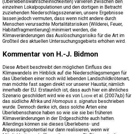
(Überlebenswahrscheinlichkeiten) variieren zwischen den
einzelnen Lokalpopulationen und den dortigen in Betracht
zuziehenden Niederschlagsszenarien, unsere Ergebnisse
lassen jedoch vermuten, dass wenn nicht andere durch
Menschen verursachte Mortalitätsrisiken (Wilderei, Feuer,
Habitatfragmentierung) minimiert werden, die
Klimaveränderungen das Auslöschungsrisiko für die Art im
Großteil des aktuellen Untersuchungsgebiets erhöhen wird.
Kommentar von H.-J. Bidmon
Diese Arbeit beschreibt den möglichen Einfluss des
Klimawandels im Hinblick auf die Niederschlagsmengen für
das Überleben einer noch wild lebenden Landschildkrötenart,
man möchte fast sagen direkt vor unserer Haustür, nämlich
innerhalb der EU. Erstaunlich ist, dass auch hier ein ähnliches
Szenario geschildert wird wie es von
Loehr
et al. (2007a,b) für
das südliche Afrika und
Homopus s. signatus
beschrieben
wurde. Dennoch denke ich, dass solche Arten eine
Überlebenschance haben so wie sie sie bei früheren
Klimaveränderungen in der Erdgeschichte auch hatten.
Allerdings können sie dieses Überlebens- und
Anpassungspotential nur dann realisieren, wenn wir