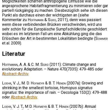
Möglichkeiten schaffen anthropogene Einflüsse wie die
angesprochene Habitatfragmentierung zu minimieren oder gar
partiell rückgängig zu machen. Diesbezüglich sehe ich diesen
Punkt als durchaus einen der wichtigsten an (siehe
Kommentar zu
Hoffmann & Sgro
, 2011), denn was passiert
wenn diese verbindenden Brücken verschwinden, wird uns
sehr schön für die Europäische Sumpfschildkröte geschildert
wobei es im letzteren Fall um eine Abkühlung ging die das
Erlöschen der Art in bestimmten Lokalitäten bedingte (
Sommer
et al. 2009).
Literatur
Hoffmann, A. A. & C. M. Sgro
(2011): Climate change and
evolutionary Adaptation. – Nature 470(7335): 479-485 oder
Abstract-Archiv
.
Loehr, V. J., M. D. Hofmeyr & B. T. Henen
(2007a): Growing and
shrinking in the smallest tortoise,
Homopus signatus
signatus
: the importance of rain. – Oecologia 153(2): 479-488
oder
Abstract-Archiv
.
Loehr, V. J. T., M D. Hofmeyr & B. T. Henen
(2007b): Annual