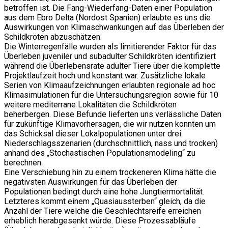
betroffen ist. Die Fang-Wiederfang-Daten einer Population
aus dem Ebro Delta (Nordost Spanien) erlaubte es uns die
Auswirkungen von Klimaschwankungen auf das Überleben der
Schildkröten abzuschätzen.
Die Winterregenfälle wurden als limitierender Faktor für das
Überleben juveniler und subadulter Schildkröten identifiziert
während die Überlebensrate adulter Tiere über die komplette
Projektlaufzeit hoch und konstant war. Zusätzliche lokale
Serien von Klimaaufzeichnungen erlaubten regionale ad hoc
Klimasimulationen für die Untersuchungsregion sowie für 10
weitere mediterrane Lokalitäten die Schildkröten
beherbergen. Diese Befunde lieferten uns verlässliche Daten
für zukünftige Klimavorhersagen, die wir nutzen konnten um
das Schicksal dieser Lokalpopulationen unter drei
Niederschlagsszenarien (durchschnittlich, nass und trocken)
anhand des „Stochastischen Populationsmodeling“ zu
berechnen.
Eine Verschiebung hin zu einem trockeneren Klima hätte die
negativsten Auswirkungen für das Überleben der
Populationen bedingt durch eine hohe Jungtiermortalität.
Letzteres kommt einem „Quasiaussterben“ gleich, da die
Anzahl der Tiere welche die Geschlechtsreife erreichen
erheblich herabgesenkt würde. Diese Prozessabläufe