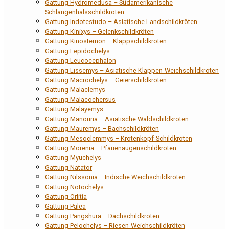
Gattung Hydromedusa – Südamerikanische
Schlangenhalsschildkröten
Gattung Indotestudo – Asiatische Landschildkröten
Gattung Kinixys – Gelenkschildkröten
Gattung Kinosternon – Klappschildkröten
Gattung Lepidochelys
Gattung Leucocephalon
Gattung Lissemys – Asiatische Klappen-Weichschildkröten
Gattung Macrochelys – Geierschildkröten
Gattung Malaclemys
Gattung Malacochersus
Gattung Malayemys
Gattung Manouria – Asiatische Waldschildkröten
Gattung Mauremys – Bachschildkröten
Gattung Mesoclemmys – Krötenkopf-Schildkröten
Gattung Morenia – Pfauenaugenschildkröten
Gattung Myuchelys
Gattung Natator
Gattung Nilssonia – Indische Weichschildkröten
Gattung Notochelys
Gattung Orlitia
Gattung Palea
Gattung Pangshura – Dachschildkröten
Gattung Pelochelys – Riesen-Weichschildkröten