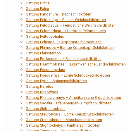
Gattung Orlitia
Gattung Palea
Gattung Pangshura – Dachschildkröten
Gattung Pelochelys – Riesen-Weichschildkröten
Gattung Pelodiscus – Fernöstliche Weichschildkröten
Gattung Pelomedusa – Starrbrust-Pelomedusen
Gattung Peltocephalus
Gattung Pelusios – Klappbrust-Pelomedusen
Gattung Phrynops – Bärtige Krötenkopf-Schildkröten
Gattung Platysternon
Gattung Podocnemis – Schienenschildkröten
Gattung Psammobates – Südafrikanische Landschildkröten
Gattung Pseudemydura
Gattung Pseudemys – Echte Schmuckschildkröten
Gattung Pyxis – Spinnenschildkröten
Gattung Rafetus
Gattung Rheodytes
Gattung Rhinoclemmys – Amerikanische Erdschildkröten
Gattung Sacalia – Pfauenaugen-Sumpfschildkröten
Gattung Siebenrockiella
Gattung Staurotypus – Echte Kreuzbrustschildkröten
Gattung Sternotherus – Moschusschildkröten
Gattung Stigmochelys – Pantherschildkröten
Gattung Terrapene – Dosenschildkröten