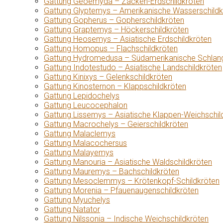
Gattung Geoemyda – Zacken-Erdschildkröten
Gattung Glyptemys – Amerikanische Wasserschildk
Gattung Gopherus – Gopherschildkröten
Gattung Graptemys – Höckerschildkröten
Gattung Heosemys – Asiatische Erdschildkröten
Gattung Homopus – Flachschildkröten
Gattung Hydromedusa – Südamerikanische Schlang
Gattung Indotestudo – Asiatische Landschildkröten
Gattung Kinixys – Gelenkschildkröten
Gattung Kinosternon – Klappschildkröten
Gattung Lepidochelys
Gattung Leucocephalon
Gattung Lissemys – Asiatische Klappen-Weichschil
Gattung Macrochelys – Geierschildkröten
Gattung Malaclemys
Gattung Malacochersus
Gattung Malayemys
Gattung Manouria – Asiatische Waldschildkröten
Gattung Mauremys – Bachschildkröten
Gattung Mesoclemmys – Krötenkopf-Schildkröten
Gattung Morenia – Pfauenaugenschildkröten
Gattung Myuchelys
Gattung Natator
Gattung Nilssonia – Indische Weichschildkröten