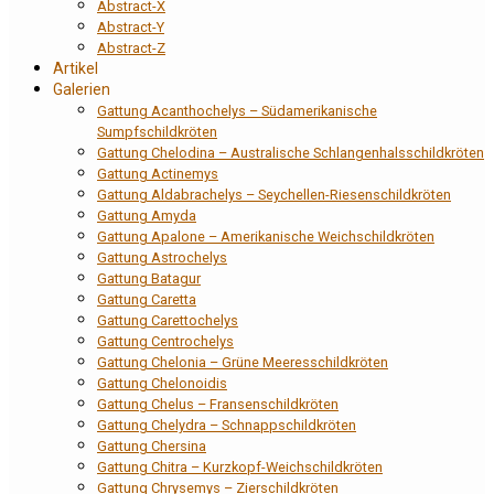
Abstract-X
Abstract-Y
Abstract-Z
Artikel
Galerien
Gattung Acanthochelys – Südamerikanische
Sumpfschildkröten
Gattung Chelodina – Australische Schlangenhalsschildkröten
Gattung Actinemys
Gattung Aldabrachelys – Seychellen-Riesenschildkröten
Gattung Amyda
Gattung Apalone – Amerikanische Weichschildkröten
Gattung Astrochelys
Gattung Batagur
Gattung Caretta
Gattung Carettochelys
Gattung Centrochelys
Gattung Chelonia – Grüne Meeresschildkröten
Gattung Chelonoidis
Gattung Chelus – Fransenschildkröten
Gattung Chelydra – Schnappschildkröten
Gattung Chersina
Gattung Chitra – Kurzkopf-Weichschildkröten
Gattung Chrysemys – Zierschildkröten