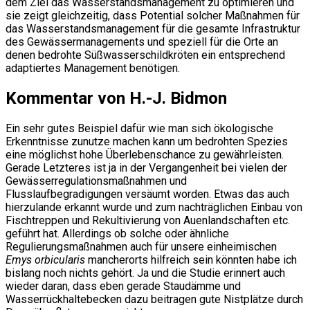
dem Ziel das Wasserstandsmanagement zu optimieren und
sie zeigt gleichzeitig, dass Potential solcher Maßnahmen für
das Wasserstandsmanagement für die gesamte Infrastruktur
des Gewässermanagements und speziell für die Orte an
denen bedrohte Süßwasserschildkröten ein entsprechend
adaptiertes Management benötigen.
Kommentar von H.-J. Bidmon
Ein sehr gutes Beispiel dafür wie man sich ökologische
Erkenntnisse zunutze machen kann um bedrohten Spezies
eine möglichst hohe Überlebenschance zu gewährleisten.
Gerade Letzteres ist ja in der Vergangenheit bei vielen der
Gewässerregulationsmaßnahmen und
Flusslaufbegradigungen versäumt worden. Etwas das auch
hierzulande erkannt wurde und zum nachträglichen Einbau von
Fischtreppen und Rekultivierung von Auenlandschaften etc.
geführt hat. Allerdings ob solche oder ähnliche
Regulierungsmaßnahmen auch für unsere einheimischen
Emys orbicularis
mancherorts hilfreich sein könnten habe ich
bislang noch nichts gehört. Ja und die Studie erinnert auch
wieder daran, dass eben gerade Staudämme und
Wasserrückhaltebecken dazu beitragen gute Nistplätze durch