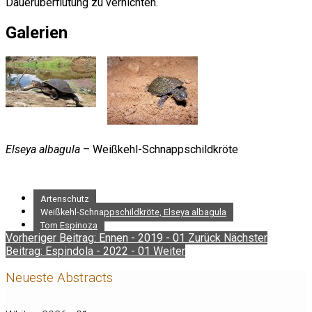
Dauerüberflutung zu vernichten.
Galerien
Elseya albagula
– Weißkehl-Schnappschildkröte
Artenschutz
Weißkehl-Schnappschildkröte, Elseya albagula
Tom Espinoza
Vorheriger Beitrag: Ennen - 2019 - 01
Zurück
Nächster
Beitrag: Espindola - 2022 - 01
Weiter
Neueste Abstracts