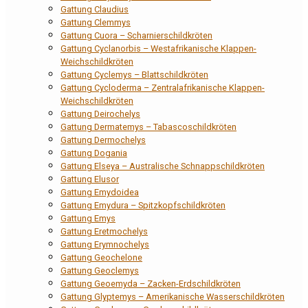
Gattung Claudius
Gattung Clemmys
Gattung Cuora – Scharnierschildkröten
Gattung Cyclanorbis – Westafrikanische Klappen-
Weichschildkröten
Gattung Cyclemys – Blattschildkröten
Gattung Cycloderma – Zentralafrikanische Klappen-
Weichschildkröten
Gattung Deirochelys
Gattung Dermatemys – Tabascoschildkröten
Gattung Dermochelys
Gattung Dogania
Gattung Elseya – Australische Schnappschildkröten
Gattung Elusor
Gattung Emydoidea
Gattung Emydura – Spitzkopfschildkröten
Gattung Emys
Gattung Eretmochelys
Gattung Erymnochelys
Gattung Geochelone
Gattung Geoclemys
Gattung Geoemyda – Zacken-Erdschildkröten
Gattung Glyptemys – Amerikanische Wasserschildkröten