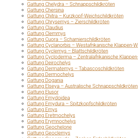
Gattung Chelydra – Schnappschildkröten
Gattung Chersina
Gattung Chitra – Kurzkopf-Weichschildkröten
Gattung Chrysemys – Zierschildkröten
Gattung Claudius
Gattung Clemmys
Gattung Cuora – Scharnierschildkröten
Gattung Cyclanorbis – Westafrikanische Klappen-W
Gattung Cyclemys – Blattschildkröten
Gattung Cycloderma – Zentralafrikanische Klappen
Gattung Deirochelys
Gattung Dermatemys – Tabascoschildkröten
Gattung Dermochelys
Gattung Dogania
Gattung Elseya – Australische Schnappschildkröten
Gattung Elusor
Gattung Emydoidea
Gattung Emydura – Spitzkopfschildkröten
Gattung Emys
Gattung Eretmochelys
Gattung Erymnochelys
Gattung Geochelone
Gattung Geoclemys