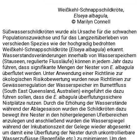
Weißkehl-Schnappschildkröte,
Elseya albagula
,
© Marilyn Connell
Süßwasserschildkröten wurde als Ursache für die schwachen
Populationszuwächse und für das Langzeitüberleben von
verschieden Spezies wie der hochgradig bedrohten
Weißkehl-Schnappschildkröte (
Elseya albagula
) erkannt.
Wasserstandsveränderungen innerhalb von Wasserspeichern
(Stauseen, regulierte Flussläufe) können in jedem Jahr dazu
führen, dass signifikante Mengen der Nester von
E. albagula
überflutet werden. Unter Anwendung einer Richtlinie zur
ökologischen Risikobewertung wurden neue Richtlinien zur
Gewässerregulation der Wasserspeicher im Burnettfluss
(South East Queensland, Australien) eingeführt die dazu
führen sollen, dass die
E. albagula
überflutungssichere
Nistplätze nutzen. Durch die Erhöhung der Wasserstände
während der Ablagesaison wurden die Schildkröten dazu
bewegt ihre Nester in den höhergelegenen Uferbereichen
anzulegen und anschließend wurden die Wasserspiegel
während der Inkubationszeit der Gelege wieder abgesenkt
um damit eine Überflutung der Nester durch unkontrollierbare
Wasserzuflüsse (Regenfälle etc.) zu minimieren. Um den