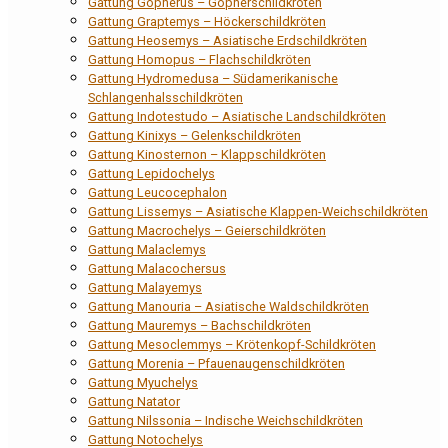
Gattung Gopherus – Gopherschildkröten
Gattung Graptemys – Höckerschildkröten
Gattung Heosemys – Asiatische Erdschildkröten
Gattung Homopus – Flachschildkröten
Gattung Hydromedusa – Südamerikanische
Schlangenhalsschildkröten
Gattung Indotestudo – Asiatische Landschildkröten
Gattung Kinixys – Gelenkschildkröten
Gattung Kinosternon – Klappschildkröten
Gattung Lepidochelys
Gattung Leucocephalon
Gattung Lissemys – Asiatische Klappen-Weichschildkröten
Gattung Macrochelys – Geierschildkröten
Gattung Malaclemys
Gattung Malacochersus
Gattung Malayemys
Gattung Manouria – Asiatische Waldschildkröten
Gattung Mauremys – Bachschildkröten
Gattung Mesoclemmys – Krötenkopf-Schildkröten
Gattung Morenia – Pfauenaugenschildkröten
Gattung Myuchelys
Gattung Natator
Gattung Nilssonia – Indische Weichschildkröten
Gattung Notochelys