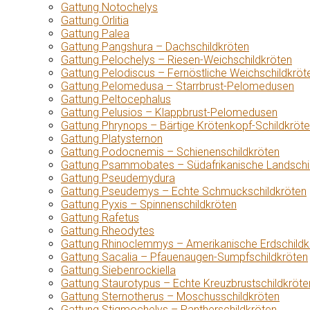
Gattung Notochelys
Gattung Orlitia
Gattung Palea
Gattung Pangshura – Dachschildkröten
Gattung Pelochelys – Riesen-Weichschildkröten
Gattung Pelodiscus – Fernöstliche Weichschildkröt
Gattung Pelomedusa – Starrbrust-Pelomedusen
Gattung Peltocephalus
Gattung Pelusios – Klappbrust-Pelomedusen
Gattung Phrynops – Bärtige Krötenkopf-Schildkröt
Gattung Platysternon
Gattung Podocnemis – Schienenschildkröten
Gattung Psammobates – Südafrikanische Landschi
Gattung Pseudemydura
Gattung Pseudemys – Echte Schmuckschildkröten
Gattung Pyxis – Spinnenschildkröten
Gattung Rafetus
Gattung Rheodytes
Gattung Rhinoclemmys – Amerikanische Erdschildk
Gattung Sacalia – Pfauenaugen-Sumpfschildkröten
Gattung Siebenrockiella
Gattung Staurotypus – Echte Kreuzbrustschildkröte
Gattung Sternotherus – Moschusschildkröten
Gattung Stigmochelys – Pantherschildkröten