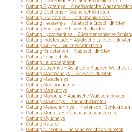
Gattung Geoemyda – Zacken-Erdschildkröten
Gattung Glyptemys – Amerikanische Wasserschildk
Gattung Gopherus – Gopherschildkröten
Gattung Graptemys – Höckerschildkröten
Gattung Heosemys – Asiatische Erdschildkröten
Gattung Homopus – Flachschildkröten
Gattung Hydromedusa – Südamerikanische Schlang
Gattung Indotestudo – Asiatische Landschildkröten
Gattung Kinixys – Gelenkschildkröten
Gattung Kinosternon – Klappschildkröten
Gattung Lepidochelys
Gattung Leucocephalon
Gattung Lissemys – Asiatische Klappen-Weichschil
Gattung Macrochelys – Geierschildkröten
Gattung Malaclemys
Gattung Malacochersus
Gattung Malayemys
Gattung Manouria – Asiatische Waldschildkröten
Gattung Mauremys – Bachschildkröten
Gattung Mesoclemmys – Krötenkopf-Schildkröten
Gattung Morenia – Pfauenaugenschildkröten
Gattung Myuchelys
Gattung Natator
Gattung Nilssonia – Indische Weichschildkröten