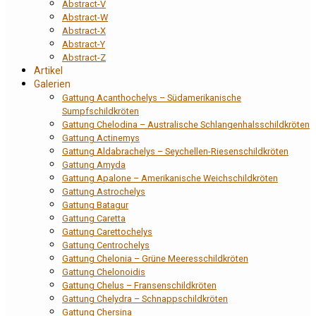
Abstract-V
Abstract-W
Abstract-X
Abstract-Y
Abstract-Z
Artikel
Galerien
Gattung Acanthochelys – Südamerikanische
Sumpfschildkröten
Gattung Chelodina – Australische Schlangenhalsschildkröten
Gattung Actinemys
Gattung Aldabrachelys – Seychellen-Riesenschildkröten
Gattung Amyda
Gattung Apalone – Amerikanische Weichschildkröten
Gattung Astrochelys
Gattung Batagur
Gattung Caretta
Gattung Carettochelys
Gattung Centrochelys
Gattung Chelonia – Grüne Meeresschildkröten
Gattung Chelonoidis
Gattung Chelus – Fransenschildkröten
Gattung Chelydra – Schnappschildkröten
Gattung Chersina