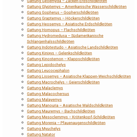
Gattung Geoemyda – Zacken-Erdschildkröten
Gattung Glyptemys – Amerikanische Wasserschildkröten
Gattung Gopherus – Gopherschildkröten
Gattung Graptemys – Höckerschildkröten
Gattung Heosemys – Asiatische Erdschildkröten
Gattung Homopus – Flachschildkröten
Gattung Hydromedusa – Südamerikanische
Schlangenhalsschildkröten
Gattung Indotestudo – Asiatische Landschildkröten
Gattung Kinixys – Gelenkschildkröten
Gattung Kinosternon – Klappschildkröten
Gattung Lepidochelys
Gattung Leucocephalon
Gattung Lissemys – Asiatische Klappen-Weichschildkröten
Gattung Macrochelys – Geierschildkröten
Gattung Malaclemys
Gattung Malacochersus
Gattung Malayemys
Gattung Manouria – Asiatische Waldschildkröten
Gattung Mauremys – Bachschildkröten
Gattung Mesoclemmys – Krötenkopf-Schildkröten
Gattung Morenia – Pfauenaugenschildkröten
Gattung Myuchelys
Gattung Natator