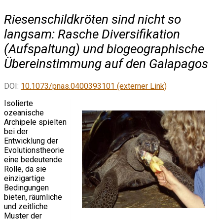
Riesenschildkröten sind nicht so
langsam: Rasche Diversifikation
(Aufspaltung) und biogeographische
Übereinstimmung auf den Galapagos
DOI:
10.1073/pnas.0400393101 (externer Link)
Isolierte
ozeanische
Archipele spielten
bei der
Entwicklung der
Evolutionstheorie
eine bedeutende
Rolle, da sie
einzigartige
Bedingungen
bieten, räumliche
und zeitliche
Muster der