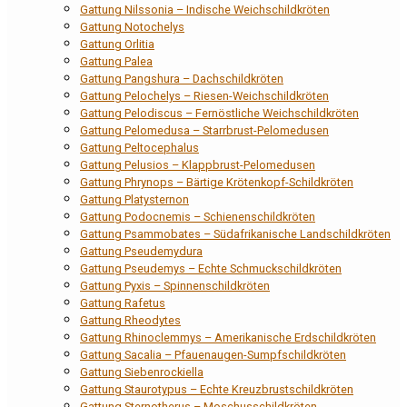
Gattung Nilssonia – Indische Weichschildkröten
Gattung Notochelys
Gattung Orlitia
Gattung Palea
Gattung Pangshura – Dachschildkröten
Gattung Pelochelys – Riesen-Weichschildkröten
Gattung Pelodiscus – Fernöstliche Weichschildkröten
Gattung Pelomedusa – Starrbrust-Pelomedusen
Gattung Peltocephalus
Gattung Pelusios – Klappbrust-Pelomedusen
Gattung Phrynops – Bärtige Krötenkopf-Schildkröten
Gattung Platysternon
Gattung Podocnemis – Schienenschildkröten
Gattung Psammobates – Südafrikanische Landschildkröten
Gattung Pseudemydura
Gattung Pseudemys – Echte Schmuckschildkröten
Gattung Pyxis – Spinnenschildkröten
Gattung Rafetus
Gattung Rheodytes
Gattung Rhinoclemmys – Amerikanische Erdschildkröten
Gattung Sacalia – Pfauenaugen-Sumpfschildkröten
Gattung Siebenrockiella
Gattung Staurotypus – Echte Kreuzbrustschildkröten
Gattung Sternotherus – Moschusschildkröten