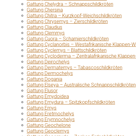
Gattung Chelydra – Schnappschildkröten
Gattung Chersina
Gattung Chitra – Kurzkopf-Weichschildkröten
Gattung Chrysemys – Zierschildkröten
Gattung Claudius
Gattung Clemmys
Gattung Cuora – Scharnierschildkröten
Gattung Cyclanorbis – Westafrikanische Klappen-W
Gattung Cyclemys – Blattschildkröten
Gattung Cycloderma – Zentralafrikanische Klappen
Gattung Deirochelys
Gattung Dermatemys – Tabascoschildkröten
Gattung Dermochelys
Gattung Dogania
Gattung Elseya – Australische Schnappschildkröten
Gattung Elusor
Gattung Emydoidea
Gattung Emydura – Spitzkopfschildkröten
Gattung Emys
Gattung Eretmochelys
Gattung Erymnochelys
Gattung Geochelone
Gattung Geoclemys