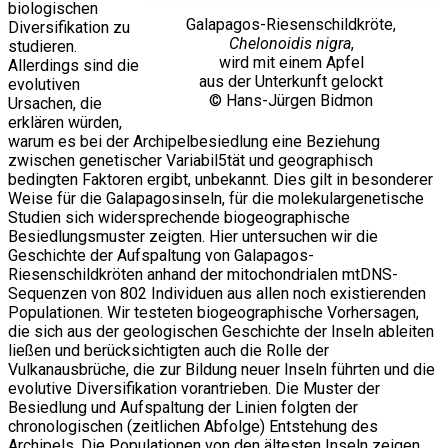
biologischen
Galapagos-Riesenschildkröte,
Diversifikation zu
Chelonoidis nigra
,
studieren.
wird mit einem Apfel
Allerdings sind die
aus der Unterkunft gelockt
evolutiven
© Hans-Jürgen Bidmon
Ursachen, die
erklären würden,
warum es bei der Archipelbesiedlung eine Beziehung
zwischen genetischer Variabil5tät und geographisch
bedingten Faktoren ergibt, unbekannt. Dies gilt in besonderer
Weise für die Galapagosinseln, für die molekulargenetische
Studien sich widersprechende biogeographische
Besiedlungsmuster zeigten. Hier untersuchen wir die
Geschichte der Aufspaltung von Galapagos-
Riesenschildkröten anhand der mitochondrialen mtDNS-
Sequenzen von 802 Individuen aus allen noch existierenden
Populationen. Wir testeten biogeographische Vorhersagen,
die sich aus der geologischen Geschichte der Inseln ableiten
ließen und berücksichtigten auch die Rolle der
Vulkanausbrüche, die zur Bildung neuer Inseln führten und die
evolutive Diversifikation vorantrieben. Die Muster der
Besiedlung und Aufspaltung der Linien folgten der
chronologischen (zeitlichen Abfolge) Entstehung des
Archipels. Die Populationen von den ältesten Inseln zeigen