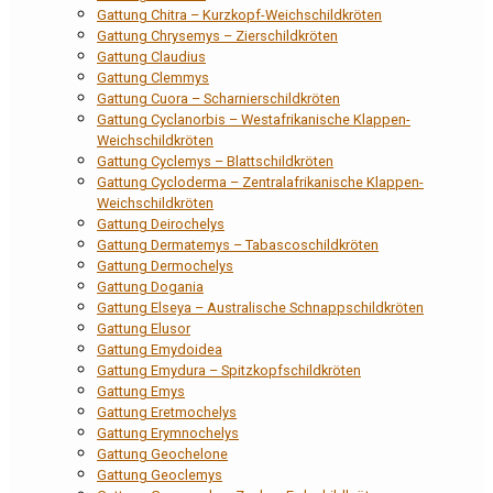
Gattung Chitra – Kurzkopf-Weichschildkröten
Gattung Chrysemys – Zierschildkröten
Gattung Claudius
Gattung Clemmys
Gattung Cuora – Scharnierschildkröten
Gattung Cyclanorbis – Westafrikanische Klappen-
Weichschildkröten
Gattung Cyclemys – Blattschildkröten
Gattung Cycloderma – Zentralafrikanische Klappen-
Weichschildkröten
Gattung Deirochelys
Gattung Dermatemys – Tabascoschildkröten
Gattung Dermochelys
Gattung Dogania
Gattung Elseya – Australische Schnappschildkröten
Gattung Elusor
Gattung Emydoidea
Gattung Emydura – Spitzkopfschildkröten
Gattung Emys
Gattung Eretmochelys
Gattung Erymnochelys
Gattung Geochelone
Gattung Geoclemys