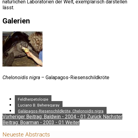
natürlichen Laboratorien der Welt, exemplarisch darstellen
lässt.
Galerien
Chelonoidis nigra
– Galapagos-Riesenschildkröte
Feldherpetologie
Luciano B. Beheregaray
Galápagos-Riesenschildkröte, Chelonoidis nigra
Vorheriger Beitrag: Baldwin - 2004 - 01
Zurück
Nächster
Beitrag: Boarman - 2003 - 01
Weiter
Neueste Abstracts