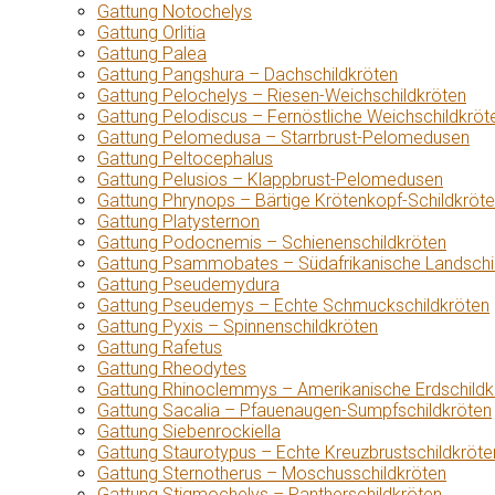
Gattung Notochelys
Gattung Orlitia
Gattung Palea
Gattung Pangshura – Dachschildkröten
Gattung Pelochelys – Riesen-Weichschildkröten
Gattung Pelodiscus – Fernöstliche Weichschildkröt
Gattung Pelomedusa – Starrbrust-Pelomedusen
Gattung Peltocephalus
Gattung Pelusios – Klappbrust-Pelomedusen
Gattung Phrynops – Bärtige Krötenkopf-Schildkröt
Gattung Platysternon
Gattung Podocnemis – Schienenschildkröten
Gattung Psammobates – Südafrikanische Landschi
Gattung Pseudemydura
Gattung Pseudemys – Echte Schmuckschildkröten
Gattung Pyxis – Spinnenschildkröten
Gattung Rafetus
Gattung Rheodytes
Gattung Rhinoclemmys – Amerikanische Erdschildk
Gattung Sacalia – Pfauenaugen-Sumpfschildkröten
Gattung Siebenrockiella
Gattung Staurotypus – Echte Kreuzbrustschildkröte
Gattung Sternotherus – Moschusschildkröten
Gattung Stigmochelys – Pantherschildkröten