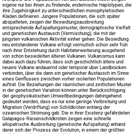
eigene nur bei ihnen zu findende, endemische Haplotypen, die
ihre Zugehörigkeit zu unterschiedlichen monophyletischen
Kladen definieren. Jüngere Populationen, die sich später
abspalteten, zeigen der Besiedlungsausbreitung
entsprechende Aufspaltungsmuster, demographische Vielfalt
und genetischen Austausch (Vermischung), die mit der
jüngsten vulkanischen Aktivität einher gehen. Die Besiedlung
neu entstandener Vulkane erfolgt vermutlich schon sehr früh
nach ihrer Entstehung durch Habitaterweiterung ausgehend
von schon besiedelten älteren Vulkanen. Vulkanismus kann
dabei auch dazu führen, dass sich geschichtlich ältere und
neuere Vulkane andauernd oder temporär über Landbrücken
verbinden, über die dann ein genetischer Austausch im Sinne
eines Genflusses zwischen vorher isolierten Populationen
auftrat. Die Beziehungen der räumlichen und zeitlichen Muster
in der genetischen Variation können unter Berücksichtigung
der geophysikalischen Umweltbedingungen dahingehend
gedeutet werden, dass es nur eine geringe Verbreitung und
Migration (Verdriftung) von Schildkröten entlang der
ozeanischen Strömung gab. Die in ihrer Existenz gefährdeten
Galapagos-Riesenschildkröten zeigen eine schnelle
allopatrische Ausbreitung (genetische Aufspaltung) anhand
derer sich der Prozess der Evolution, in einem der größten