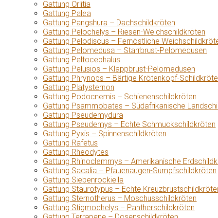
Gattung Orlitia
Gattung Palea
Gattung Pangshura – Dachschildkröten
Gattung Pelochelys – Riesen-Weichschildkröten
Gattung Pelodiscus – Fernöstliche Weichschildkröt
Gattung Pelomedusa – Starrbrust-Pelomedusen
Gattung Peltocephalus
Gattung Pelusios – Klappbrust-Pelomedusen
Gattung Phrynops – Bärtige Krötenkopf-Schildkröt
Gattung Platysternon
Gattung Podocnemis – Schienenschildkröten
Gattung Psammobates – Südafrikanische Landschi
Gattung Pseudemydura
Gattung Pseudemys – Echte Schmuckschildkröten
Gattung Pyxis – Spinnenschildkröten
Gattung Rafetus
Gattung Rheodytes
Gattung Rhinoclemmys – Amerikanische Erdschildk
Gattung Sacalia – Pfauenaugen-Sumpfschildkröten
Gattung Siebenrockiella
Gattung Staurotypus – Echte Kreuzbrustschildkröte
Gattung Sternotherus – Moschusschildkröten
Gattung Stigmochelys – Pantherschildkröten
Gattung Terrapene – Dosenschildkröten