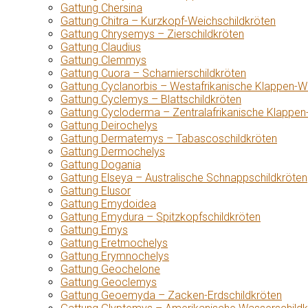
Gattung Chersina
Gattung Chitra – Kurzkopf-Weichschildkröten
Gattung Chrysemys – Zierschildkröten
Gattung Claudius
Gattung Clemmys
Gattung Cuora – Scharnierschildkröten
Gattung Cyclanorbis – Westafrikanische Klappen-W
Gattung Cyclemys – Blattschildkröten
Gattung Cycloderma – Zentralafrikanische Klappen
Gattung Deirochelys
Gattung Dermatemys – Tabascoschildkröten
Gattung Dermochelys
Gattung Dogania
Gattung Elseya – Australische Schnappschildkröten
Gattung Elusor
Gattung Emydoidea
Gattung Emydura – Spitzkopfschildkröten
Gattung Emys
Gattung Eretmochelys
Gattung Erymnochelys
Gattung Geochelone
Gattung Geoclemys
Gattung Geoemyda – Zacken-Erdschildkröten