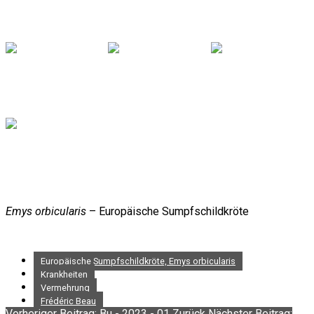
Emys orbicularis
– Europäische Sumpfschildkröte
Europäische Sumpfschildkröte, Emys orbicularis
Krankheiten
Vermehrung
Frédéric Beau
Vorheriger Beitrag: Bu - 2023 - 01
Zurück
Nächster Beitrag: