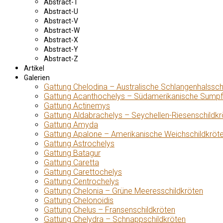
Abstract-T
Abstract-U
Abstract-V
Abstract-W
Abstract-X
Abstract-Y
Abstract-Z
Artikel
Galerien
Gattung Chelodina – Australische Schlangenhalssch
Gattung Acanthochelys – Südamerikanische Sumpf
Gattung Actinemys
Gattung Aldabrachelys – Seychellen-Riesenschildkr
Gattung Amyda
Gattung Apalone – Amerikanische Weichschildkröt
Gattung Astrochelys
Gattung Batagur
Gattung Caretta
Gattung Carettochelys
Gattung Centrochelys
Gattung Chelonia – Grüne Meeresschildkröten
Gattung Chelonoidis
Gattung Chelus – Fransenschildkröten
Gattung Chelydra – Schnappschildkröten