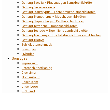
Gattung Sacalia – Pfauenaugen-Sumpfschildkröten
Gattung Siebenrockiella
Gattung Staurotypus – Echte Kreuzbrustschildkröten
Gattung Sternotherus – Moschusschildkröten
Gattung Stigmochelys – Pantherschildkröten
Gattung Terrapene – Dosenschildkröten
Gattung Testudo – Eigentliche Landschildkröten
Gattung Trachemys – Buchstaben-Schmuckschildkröten
Gattung Trionyx
Schildkrötenschmuck
Sonstiges
Hybriden
Sonstiges
Impressum
Datenschutzerklärung
Disclaimer
Nomenklatur
Unser Team
Unser Logo
RSS Feed