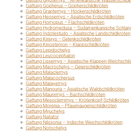
Gattung Glyptemys – Amerikanische Wasserschildk
Gattung Gopherus – Gopherschildkröten
Gattung Graptemys – Höckerschildkröten
Gattung Heosemys – Asiatische Erdschildkröten
Gattung Homopus – Flachschildkröten
Gattung Hydromedusa – Südamerikanische Schlang
Gattung Indotestudo – Asiatische Landschildkröten
Gattung Kinixys – Gelenkschildkröten
Gattung Kinosternon – Klappschildkröten
Gattung Lepidochelys
Gattung Leucocephalon
Gattung Lissemys – Asiatische Klappen-Weichschil
Gattung Macrochelys – Geierschildkröten
Gattung Malaclemys
Gattung Malacochersus
Gattung Malayemys
Gattung Manouria – Asiatische Waldschildkröten
Gattung Mauremys – Bachschildkröten
Gattung Mesoclemmys – Krötenkopf-Schildkröten
Gattung Morenia – Pfauenaugenschildkröten
Gattung Myuchelys
Gattung Natator
Gattung Nilssonia – Indische Weichschildkröten
Gattung Notochelys