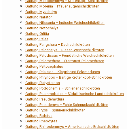
Gattung Mesoclemmys – Krötenkopf-Schildkröten
Gattung Morenia – Pfauenaugenschildkröten
Gattung Myuchelys
Gattung Natator
Gattung Nilssonia – Indische Weichschildkröten
Gattung Notochelys
Gattung Orlitia
Gattung Palea
Gattung Pangshura – Dachschildkröten
Gattung Pelochelys – Riesen-Weichschildkröten
Gattung Pelodiscus – Fernöstliche Weichschildkröten
Gattung Pelomedusa – Starrbrust-Pelomedusen
Gattung Peltocephalus
Gattung Pelusios – Klappbrust-Pelomedusen
Gattung Phrynops – Bärtige Krötenkopf-Schildkröten
Gattung Platysternon
Gattung Podocnemis – Schienenschildkröten
Gattung Psammobates – Südafrikanische Landschildkröten
Gattung Pseudemydura
Gattung Pseudemys – Echte Schmuckschildkröten
Gattung Pyxis – Spinnenschildkröten
Gattung Rafetus
Gattung Rheodytes
Gattung Rhinoclemmys – Amerikanische Erdschildkröten