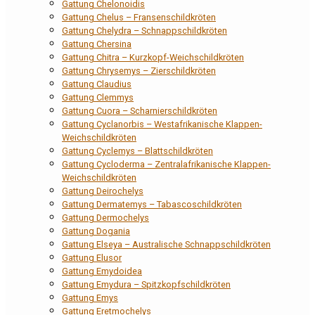
Gattung Chelonoidis
Gattung Chelus – Fransenschildkröten
Gattung Chelydra – Schnappschildkröten
Gattung Chersina
Gattung Chitra – Kurzkopf-Weichschildkröten
Gattung Chrysemys – Zierschildkröten
Gattung Claudius
Gattung Clemmys
Gattung Cuora – Scharnierschildkröten
Gattung Cyclanorbis – Westafrikanische Klappen-
Weichschildkröten
Gattung Cyclemys – Blattschildkröten
Gattung Cycloderma – Zentralafrikanische Klappen-
Weichschildkröten
Gattung Deirochelys
Gattung Dermatemys – Tabascoschildkröten
Gattung Dermochelys
Gattung Dogania
Gattung Elseya – Australische Schnappschildkröten
Gattung Elusor
Gattung Emydoidea
Gattung Emydura – Spitzkopfschildkröten
Gattung Emys
Gattung Eretmochelys