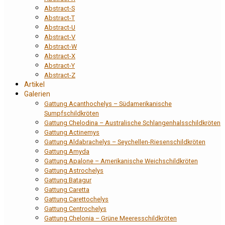
Abstract-S
Abstract-T
Abstract-U
Abstract-V
Abstract-W
Abstract-X
Abstract-Y
Abstract-Z
Artikel
Galerien
Gattung Acanthochelys – Südamerikanische
Sumpfschildkröten
Gattung Chelodina – Australische Schlangenhalsschildkröten
Gattung Actinemys
Gattung Aldabrachelys – Seychellen-Riesenschildkröten
Gattung Amyda
Gattung Apalone – Amerikanische Weichschildkröten
Gattung Astrochelys
Gattung Batagur
Gattung Caretta
Gattung Carettochelys
Gattung Centrochelys
Gattung Chelonia – Grüne Meeresschildkröten