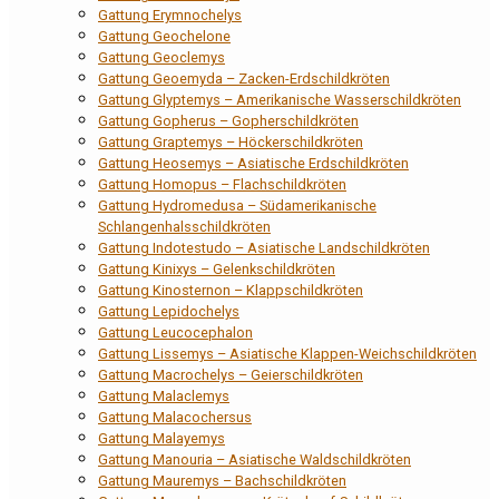
Gattung Erymnochelys
Gattung Geochelone
Gattung Geoclemys
Gattung Geoemyda – Zacken-Erdschildkröten
Gattung Glyptemys – Amerikanische Wasserschildkröten
Gattung Gopherus – Gopherschildkröten
Gattung Graptemys – Höckerschildkröten
Gattung Heosemys – Asiatische Erdschildkröten
Gattung Homopus – Flachschildkröten
Gattung Hydromedusa – Südamerikanische
Schlangenhalsschildkröten
Gattung Indotestudo – Asiatische Landschildkröten
Gattung Kinixys – Gelenkschildkröten
Gattung Kinosternon – Klappschildkröten
Gattung Lepidochelys
Gattung Leucocephalon
Gattung Lissemys – Asiatische Klappen-Weichschildkröten
Gattung Macrochelys – Geierschildkröten
Gattung Malaclemys
Gattung Malacochersus
Gattung Malayemys
Gattung Manouria – Asiatische Waldschildkröten
Gattung Mauremys – Bachschildkröten