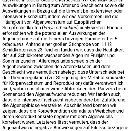
Auswirkungen in Bezug zum Alter und Geschlecht sowie die
Auswirkungen in Bezug auf die Umwelt bei extensiver oder
intensiver Fischzucht, indem wir das Vorkommen und die
Häufigkeit von Algenwachstum auf Europäischen
Sumpfschildkröten (
Emys orbicularis
) analysierten. Ebenso
erforschten wir die potenziellen Auswirkungen der
Algenepibiose auf die Fitness bezogen Parameter bei
E.
orbicularis
. Anhand einer großen Stichprobe von 1.112
Schildkröten aus 23 Teichen fanden wir, dass die Häufigkeit
der auf Schildkröten wachsenden Algen im Frühjahr und
Sommer zunahm. Allerdings unterschied sich der
Algenbewuchs zwischen den Altersklassen und dem
Geschlecht was vermutlich nahelegt, dass Unterschiede bei
der Thermoregulation (zur Steigerung der Metabolismusrate
für Körperwachstum und Reproduktion) dafür verantwortlich
sind, wobei das phasenweise Abtrocknen des Panzers beim
Sonnenbad den Algenaufwuchs reduziert. Wir fanden auch,
dass die intensive Fischzucht insbesondere bei Zufütterung
die Algenepibiose verstärkte. Abschließend konnten wir
zeigen, dass die Körperkondition der adulten Weibchen und
deren Reproduktionsrate negativ mit dem Algenwuchs
korreliert waren. Letzteres lässt vermuten, dass der
Algenaufwuchs negative Auswirkungen auf Fitness bezogene