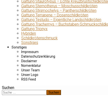
Gattung Staurotypus – Echte Kreuzbrustschildkröte
Gattung Sternotherus – Moschusschildkröten
Gattung Stigmochelys – Pantherschildkröten
Gattung Terrapene – Dosenschildkröten
Gattung Testudo – Eigentliche Landschildkröten
Gattung Trachemys – Buchstaben-Schmuckschildk
Gattung Trionyx
Hybriden
Schildkrötenschmuck
Sonstiges
Sonstiges
Impressum
Datenschutzerklärung
Disclaimer
Nomenklatur
Unser Team
Unser Logo
RSS Feed
Suchen
Suchen