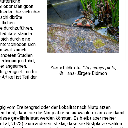
ütterliche
lebensfähigkeit.
hieden die sich über
schildkröte
itlichen
te durchzuführen,
ohabitate standen.
sich durch eine
nterschieden sich
n weit zurück
 anderen Studien
edingungen führt,
 verlangsamen.
Zierschildkröte,
Chrysemys picta
,
ht geeignet, um für
© Hans-Jürgen-Bidmon
rtikel ist Teil der
gig vom Breitengrad oder der Lokalität nach Nistplätzen
n lässt, dass sie die Nistplätze so auswählen, dass sie damit
sse gewährleistet werden könnten. Es bleibt aber meiner
et al., 2023). Zum anderen ist klar, dass sie Nistplätze wählen