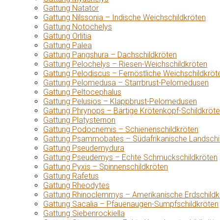
Gattung Natator
Gattung Nilssonia – Indische Weichschildkröten
Gattung Notochelys
Gattung Orlitia
Gattung Palea
Gattung Pangshura – Dachschildkröten
Gattung Pelochelys – Riesen-Weichschildkröten
Gattung Pelodiscus – Fernöstliche Weichschildkröt
Gattung Pelomedusa – Starrbrust-Pelomedusen
Gattung Peltocephalus
Gattung Pelusios – Klappbrust-Pelomedusen
Gattung Phrynops – Bärtige Krötenkopf-Schildkröt
Gattung Platysternon
Gattung Podocnemis – Schienenschildkröten
Gattung Psammobates – Südafrikanische Landschi
Gattung Pseudemydura
Gattung Pseudemys – Echte Schmuckschildkröten
Gattung Pyxis – Spinnenschildkröten
Gattung Rafetus
Gattung Rheodytes
Gattung Rhinoclemmys – Amerikanische Erdschildk
Gattung Sacalia – Pfauenaugen-Sumpfschildkröten
Gattung Siebenrockiella