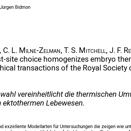
a, C. L. Milne-Zelman, T. S. Mitchell, J. F. R
st-site choice homogenizes embryo th
ical transactions of the Royal Society o
swahl vereinheitlicht die thermischen 
en ektothermen Lebewesen.
d exzellente Modellarten für Untersuchungen die zeigen wie un