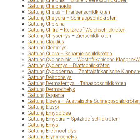
Gattung Chelonia – Grüne Meeresschildkröten
Gattung Chelonoidis
Gattung Chelus – Fransenschildkröten
Gattung Chelydra – Schnappschildkröten
Gattung Chersina
Gattung Chitra – Kurzkopf-Weichschildkröten
Gattung Chrysemys – Zierschildkröten
Gattung Claudius
Gattung Clemmys
Gattung Cuora – Scharnierschildkröten
Gattung Cyclanorbis – Westafrikanische Klappen-W
Gattung Cyclemys – Blattschildkröten
Gattung Cycloderma – Zentralafrikanische Klappen
Gattung Deirochelys
Gattung Dermatemys – Tabascoschildkröten
Gattung Dermochelys
Gattung Dogania
Gattung Elseya – Australische Schnappschildkröten
Gattung Elusor
Gattung Emydoidea
Gattung Emydura – Spitzkopfschildkröten
Gattung Emys
Gattung Eretmochelys
Gattung Erymnochelys