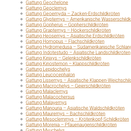
Gattung Geochelone
Gattung Geoclemys
Gattung Geoemyda – Zacken-Erdschildkröten
Gattung Glyptemys – Amerikanische Wasserschildk
Gattung Gopherus – Gopherschildkröten
Gattung Graptemys – Höckerschildkröten
Gattung Heosemys – Asiatische Erdschildkröten
Gattung Homopus – Flachschildkröten
Gattung Hydromedusa – Südamerikanische Schlang
Gattung Indotestudo – Asiatische Landschildkröten
Gattung Kinixys – Gelenkschildkröten
Gattung Kinosternon – Klappschildkröten
Gattung Lepidochelys
Gattung Leucocephalon
Gattung Lissemys – Asiatische Klappen-Weichschil
Gattung Macrochelys – Geierschildkröten
Gattung Malaclemys
Gattung Malacochersus
Gattung Malayemys
Gattung Manouria – Asiatische Waldschildkröten
Gattung Mauremys – Bachschildkröten
Gattung Mesoclemmys – Krötenkopf-Schildkröten
Gattung Morenia – Pfauenaugenschildkröten
Gattung Myuchelys