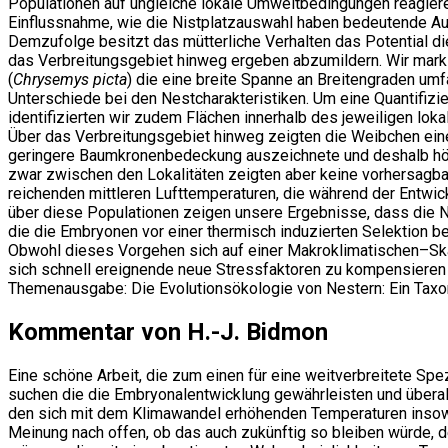
Populationen auf ungleiche lokale Umweltbedingungen reagiere
Einflussnahme, wie die Nistplatzauswahl haben bedeutende A
Demzufolge besitzt das mütterliche Verhalten das Potential d
das Verbreitungsgebiet hinweg ergeben abzumildern. Wir markie
(
Chrysemys picta
) die eine breite Spanne an Breitengraden umf
Unterschiede bei den Nestcharakteristiken. Um eine Quantifizi
identifizierten wir zudem Flächen innerhalb des jeweiligen loka
Über das Verbreitungsgebiet hinweg zeigten die Weibchen eine 
geringere Baumkronenbedeckung auszeichnete und deshalb höh
zwar zwischen den Lokalitäten zeigten aber keine vorhersagba
reichenden mittleren Lufttemperaturen, die während der Entw
über diese Populationen zeigen unsere Ergebnisse, dass die N
die die Embryonen vor einer thermisch induzierten Selektion 
Obwohl dieses Vorgehen sich auf einer Makroklimatischen–Skala
sich schnell ereignende neue Stressfaktoren zu kompensieren wi
Themenausgabe: Die Evolutionsökologie von Nestern: Ein Taxo
Kommentar von H.-J. Bidmon
Eine schöne Arbeit, die zum einen für eine weitverbreitete Sp
suchen die die Embryonalentwicklung gewährleisten und überall
den sich mit dem Klimawandel erhöhenden Temperaturen insowe
Meinung nach offen, ob das auch zukünftig so bleiben würde, de