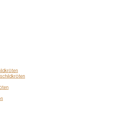
ildkröten
schildkröten
öten
en