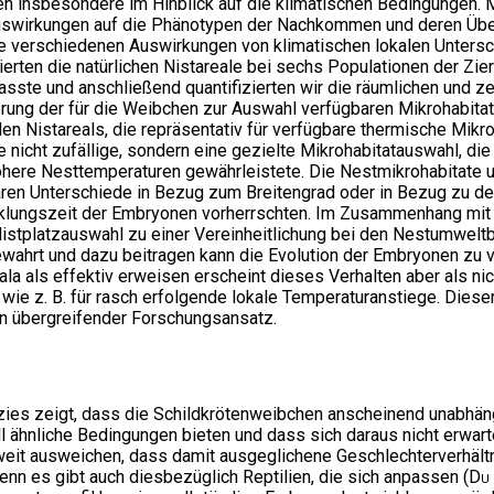
n insbesondere im Hinblick auf die klimatischen Bedingungen. M
uswirkungen auf die Phänotypen der Nachkommen und deren Über
ie verschiedenen Auswirkungen von klimatischen lokalen Untersc
rten die natürlichen Nistareale bei sechs Populationen der Zier
asste und anschließend quantifizierten wir die räumlichen und ze
erung der für die Weibchen zur Auswahl verfügbaren Mikrohabita
len Nistareals, die repräsentativ für verfügbare thermische Mikr
nicht zufällige, sondern eine gezielte Mikrohabitatauswahl, die 
ere Nesttemperaturen gewährleistete. Die Nestmikrohabitate u
ren Unterschiede in Bezug zum Breitengrad oder in Bezug zu de
icklungszeit der Embryonen vorherrschten. Im Zusammenhang mit
istplatzauswahl zu einer Vereinheitlichung bei den Nestumweltb
bewahrt und dazu beitragen kann die Evolution der Embryonen zu
 als effektiv erweisen erscheint dieses Verhalten aber als nic
e z. B. für rasch erfolgende lokale Temperaturanstiege. Dieser A
n übergreifender Forschungsansatz.
ezies zeigt, dass die Schildkrötenweibchen anscheinend unabhän
 ähnliche Bedingungen bieten und dass sich daraus nicht erwarte
it ausweichen, dass damit ausgeglichene Geschlechterverhältni
nn es gibt auch diesbezüglich Reptilien, die sich anpassen (
Du