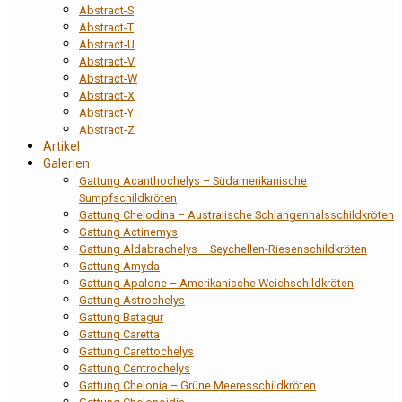
Abstract-S
Abstract-T
Abstract-U
Abstract-V
Abstract-W
Abstract-X
Abstract-Y
Abstract-Z
Artikel
Galerien
Gattung Acanthochelys – Südamerikanische
Sumpfschildkröten
Gattung Chelodina – Australische Schlangenhalsschildkröten
Gattung Actinemys
Gattung Aldabrachelys – Seychellen-Riesenschildkröten
Gattung Amyda
Gattung Apalone – Amerikanische Weichschildkröten
Gattung Astrochelys
Gattung Batagur
Gattung Caretta
Gattung Carettochelys
Gattung Centrochelys
Gattung Chelonia – Grüne Meeresschildkröten