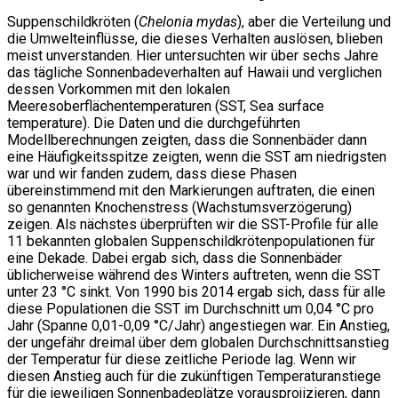
Suppenschildkröten (
Chelonia mydas
), aber die Verteilung und
die Umwelteinflüsse, die dieses Verhalten auslösen, blieben
meist unverstanden. Hier untersuchten wir über sechs Jahre
das tägliche Sonnenbadeverhalten auf Hawaii und verglichen
dessen Vorkommen mit den lokalen
Meeresoberflächentemperaturen (SST, Sea surface
temperature). Die Daten und die durchgeführten
Modellberechnungen zeigten, dass die Sonnenbäder dann
eine Häufigkeitsspitze zeigten, wenn die SST am niedrigsten
war und wir fanden zudem, dass diese Phasen
übereinstimmend mit den Markierungen auftraten, die einen
so genannten Knochenstress (Wachstumsverzögerung)
zeigen. Als nächstes überprüften wir die SST-Profile für alle
11 bekannten globalen Suppenschildkrötenpopulationen für
eine Dekade. Dabei ergab sich, dass die Sonnenbäder
üblicherweise während des Winters auftreten, wenn die SST
unter 23 °C sinkt. Von 1990 bis 2014 ergab sich, dass für alle
diese Populationen die SST im Durchschnitt um 0,04 °C pro
Jahr (Spanne 0,01-0,09 °C/Jahr) angestiegen war. Ein Anstieg,
der ungefähr dreimal über dem globalen Durchschnittsanstieg
der Temperatur für diese zeitliche Periode lag. Wenn wir
diesen Anstieg auch für die zukünftigen Temperaturanstiege
für die jeweiligen Sonnenbadeplätze vorausprojizieren, dann