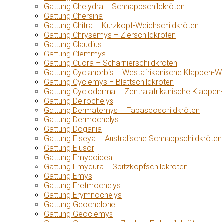
Gattung Chelydra – Schnappschildkröten
Gattung Chersina
Gattung Chitra – Kurzkopf-Weichschildkröten
Gattung Chrysemys – Zierschildkröten
Gattung Claudius
Gattung Clemmys
Gattung Cuora – Scharnierschildkröten
Gattung Cyclanorbis – Westafrikanische Klappen-W
Gattung Cyclemys – Blattschildkröten
Gattung Cycloderma – Zentralafrikanische Klappen
Gattung Deirochelys
Gattung Dermatemys – Tabascoschildkröten
Gattung Dermochelys
Gattung Dogania
Gattung Elseya – Australische Schnappschildkröten
Gattung Elusor
Gattung Emydoidea
Gattung Emydura – Spitzkopfschildkröten
Gattung Emys
Gattung Eretmochelys
Gattung Erymnochelys
Gattung Geochelone
Gattung Geoclemys