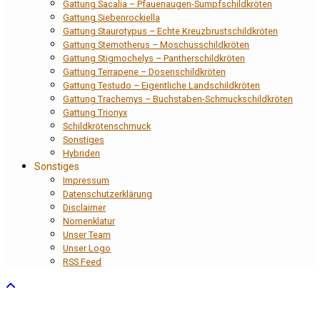
Gattung Sacalia – Pfauenaugen-Sumpfschildkröten
Gattung Siebenrockiella
Gattung Staurotypus – Echte Kreuzbrustschildkröten
Gattung Sternotherus – Moschusschildkröten
Gattung Stigmochelys – Pantherschildkröten
Gattung Terrapene – Dosenschildkröten
Gattung Testudo – Eigentliche Landschildkröten
Gattung Trachemys – Buchstaben-Schmuckschildkröten
Gattung Trionyx
Schildkrötenschmuck
Sonstiges
Hybriden
Sonstiges
Impressum
Datenschutzerklärung
Disclaimer
Nomenklatur
Unser Team
Unser Logo
RSS Feed