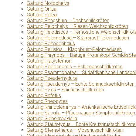
Gattung Notochelys
Gattung Orlitia
Gattung Palea
Gattung Pangshura – Dachschildkröten
Gattung Pelochelys – Riesen-Weichschildkröten
Gattung Pelodiscus – Fernöstliche Weichschildkröt
Gattung Pelomedusa – Starrbrust-Pelomedusen
Gattung Peltocephalus
Gattung Pelusios – Klappbrust-Pelomedusen
Gattung Phrynops – Bärtige Krötenkopf-Schildkröt
Gattung Platysternon
Gattung Podocnemis – Schienenschildkröten
Gattung Psammobates – Südafrikanische Landschi
Gattung Pseudemydura
Gattung Pseudemys – Echte Schmuckschildkröten
Gattung Pyxis – Spinnenschildkröten
Gattung Rafetus
Gattung Rheodytes
Gattung Rhinoclemmys – Amerikanische Erdschildk
Gattung Sacalia – Pfauenaugen-Sumpfschildkröten
Gattung Siebenrockiella
Gattung Staurotypus – Echte Kreuzbrustschildkröte
Gattung Sternotherus – Moschusschildkröten
Gattung Stigmochelys – Pantherschildkröten