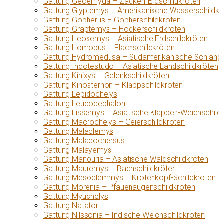
Gattung Geoemyda – Zacken-Erdschildkröten
Gattung Glyptemys – Amerikanische Wasserschildk
Gattung Gopherus – Gopherschildkröten
Gattung Graptemys – Höckerschildkröten
Gattung Heosemys – Asiatische Erdschildkröten
Gattung Homopus – Flachschildkröten
Gattung Hydromedusa – Südamerikanische Schlang
Gattung Indotestudo – Asiatische Landschildkröten
Gattung Kinixys – Gelenkschildkröten
Gattung Kinosternon – Klappschildkröten
Gattung Lepidochelys
Gattung Leucocephalon
Gattung Lissemys – Asiatische Klappen-Weichschil
Gattung Macrochelys – Geierschildkröten
Gattung Malaclemys
Gattung Malacochersus
Gattung Malayemys
Gattung Manouria – Asiatische Waldschildkröten
Gattung Mauremys – Bachschildkröten
Gattung Mesoclemmys – Krötenkopf-Schildkröten
Gattung Morenia – Pfauenaugenschildkröten
Gattung Myuchelys
Gattung Natator
Gattung Nilssonia – Indische Weichschildkröten