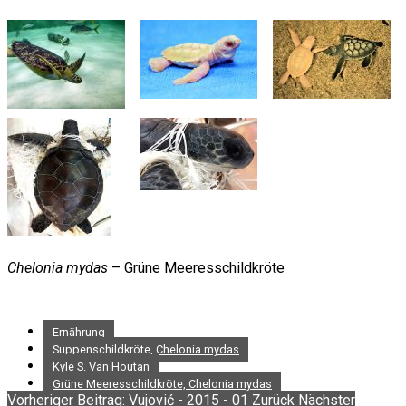
Chelonia mydas
– Grüne Meeresschildkröte
Ernährung
Suppenschildkröte, Chelonia mydas
Kyle S. Van Houtan
Grüne Meeresschildkröte, Chelonia mydas
Vorheriger Beitrag: Vujović - 2015 - 01
Zurück
Nächster