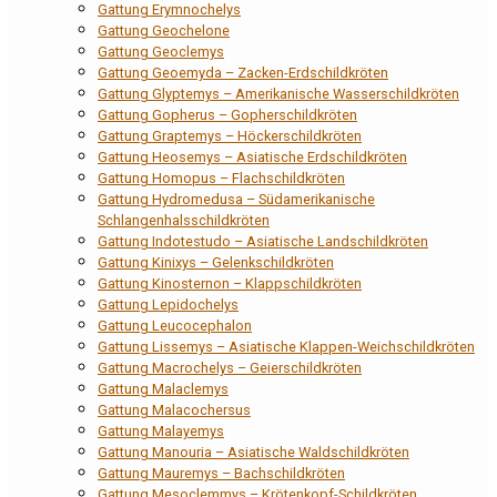
Gattung Erymnochelys
Gattung Geochelone
Gattung Geoclemys
Gattung Geoemyda – Zacken-Erdschildkröten
Gattung Glyptemys – Amerikanische Wasserschildkröten
Gattung Gopherus – Gopherschildkröten
Gattung Graptemys – Höckerschildkröten
Gattung Heosemys – Asiatische Erdschildkröten
Gattung Homopus – Flachschildkröten
Gattung Hydromedusa – Südamerikanische
Schlangenhalsschildkröten
Gattung Indotestudo – Asiatische Landschildkröten
Gattung Kinixys – Gelenkschildkröten
Gattung Kinosternon – Klappschildkröten
Gattung Lepidochelys
Gattung Leucocephalon
Gattung Lissemys – Asiatische Klappen-Weichschildkröten
Gattung Macrochelys – Geierschildkröten
Gattung Malaclemys
Gattung Malacochersus
Gattung Malayemys
Gattung Manouria – Asiatische Waldschildkröten
Gattung Mauremys – Bachschildkröten
Gattung Mesoclemmys – Krötenkopf-Schildkröten