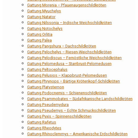
Gattung Morenia – Pfauenaugenschildkröten
Gattung Myuchelys
Gattung Natator
Gattung Nilssonia – Indische Weichschildkröten
Gattung Notochelys
Gattung Orlitia
Gattung Palea
Gattung Pangshura – Dachschildkröten
Gattung Pelochelys – Riesen-Weichschildkröten
Gattung Pelodiscus – Fernöstliche Weichschildkröten
Gattung Pelomedusa – Starrbrust-Pelomedusen
Gattung Peltocephalus
Gattung Pelusios – Klappbrust-Pelomedusen
Gattung Phrynops – Bärtige Krötenkopf-Schildkröten
Gattung Platysternon
Gattung Podocnemis – Schienenschildkröten
Gattung Psammobates – Südafrikanische Landschildkröten
Gattung Pseudemydura
Gattung Pseudemys – Echte Schmuckschildkröten
Gattung Pyxis – Spinnenschildkröten
Gattung Rafetus
Gattung Rheodytes
Gattung Rhinoclemmys – Amerikanische Erdschildkröten