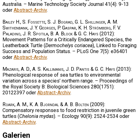
Australia. – Marine Technology Society Journal 41(4): 9-13
oder
Abstract-Archiv
.
Bailey H., S. Fossette, S. J. Bograd, G. L. Shillinger, A. M.
Swithenbank, J. Y. Georges, P. Gaspar, K. H. Strömberg, F. V.
Paladino, J. R. Spotila, B. A. Block & G. C. Hays
(2012):
Movement Patterns for a Critically Endangered Species, the
Leatherback Turtle (
Dermochelys coriacea
), Linked to Foraging
Success and Population Status. – PLoS One 7(5): e36401
oder
Abstract-Archiv
.
Mazaris, A. D., A. S. Kallimanis, J. D. Pantis & G. C. Hays
(2013):
Phenological response of sea turtles to environmental
variation across a species’ northern range. – Proceedings of
the Royal Society B: Biological Sciences 280(1751):
20122397 oder
Abstract-Archiv
.
Roark, A. M., K. A. Bjorndal & A. B. Bolten
(2009):
Compensatory responses to food restriction in juvenile green
turtles (
Chelonia mydas
). – Ecology 90(9): 2524-2534 oder
Abstract-Archiv
.
Galerien