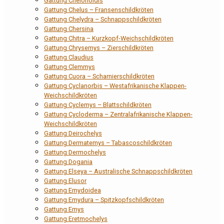
Gattung Chelonoidis
Gattung Chelus – Fransenschildkröten
Gattung Chelydra – Schnappschildkröten
Gattung Chersina
Gattung Chitra – Kurzkopf-Weichschildkröten
Gattung Chrysemys – Zierschildkröten
Gattung Claudius
Gattung Clemmys
Gattung Cuora – Scharnierschildkröten
Gattung Cyclanorbis – Westafrikanische Klappen-
Weichschildkröten
Gattung Cyclemys – Blattschildkröten
Gattung Cycloderma – Zentralafrikanische Klappen-
Weichschildkröten
Gattung Deirochelys
Gattung Dermatemys – Tabascoschildkröten
Gattung Dermochelys
Gattung Dogania
Gattung Elseya – Australische Schnappschildkröten
Gattung Elusor
Gattung Emydoidea
Gattung Emydura – Spitzkopfschildkröten
Gattung Emys
Gattung Eretmochelys