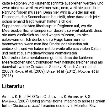
kalte Regionen und Küstenabschnitte ausbreiten werden, und
zwar nicht nur weil es wärmer wird, nein, weil sie auch ihrer
Nahrung folgen müssen. Denn hier wird ja wieder nur ein
Phänomen das Sonnenbaden beurteilt, ohne dass sich jetzt
schon jemand fragt, warum halten sich die
Suppenschildkröten überhaupt in Regionen auf, wo die
Meeresoberflächentemperatur derzeit so weit abkühlt, dass
sie auch zusätzlich an Land wagen müssen, um sich
aufzuwärmen. Ich denke diese Frage kann man nur
beantworten, wenn man ihre Ernährungssituation mit
einbezieht, und wir haben mittlerweile alle aus vielen Daten
und selbst aus medienwirksam vermarkteten
Meerestierdokumentationen gelernt, dass die kühleren
Meereszonen und Strömungen weit nahrungsreicher sind als
dauerhaft warme Gewässer. Siehe z. B. auch
Arthur
et al.
(2007),
Roark
et al. (2009),
Bailey
et al. (2012),
Mazaris
et al.
(2013).
Literatur
Arthur, K. E., J. M. O'Neil, C. J. Limpus, K. Abernathy & G.
Marshall
(2007): Using animal-borne imaging to assess green
turtle (
Chelonia mydas
) foraging ecology in Moreton Bay,