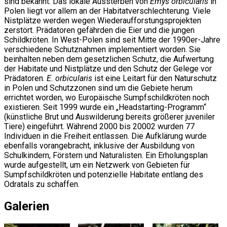
sind bekannt. Das lokale Aussterben von
Emys orbicularis
in
Polen liegt vor allem an der Habitatverschlechterung. Viele
Nistplätze werden wegen Wiederaufforstungsprojekten
zerstört. Prädatoren gefährden die Eier und die jungen
Schildkröten. In West-Polen sind seit Mitte der 1990er-Jahre
verschiedene Schutznahmen implementiert worden. Sie
beinhalten neben dem gesetzlichen Schutz, die Aufwertung
der Habitate und Nistplätze und den Schutz der Gelege vor
Prädatoren.
E. orbicularis
ist eine Leitart für den Naturschutz
in Polen und Schutzzonen sind um die Gebiete herum
errichtet worden, wo Europäische Sumpfschildkröten noch
existieren. Seit 1999 wurde ein „Headstarting-Programm“
(künstliche Brut und Auswilderung bereits größerer juveniler
Tiere) eingeführt. Während 2000 bis 20002 wurden 77
Individuen in die Freiheit entlassen. Die Aufklärung wurde
ebenfalls vorangebracht, inklusive der Ausbildung von
Schulkindern, Förstern und Naturalisten. Ein Erholungsplan
wurde aufgestellt, um ein Netzwerk von Gebieten für
Sumpfschildkröten und potenzielle Habitate entlang des
Odratals zu schaffen.
Galerien