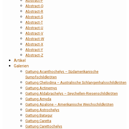
Abstract-P
Abstract-Q
Abstract-R
Abstract-S
Abstract-T
Abstract-U
Abstract-V
Abstract-W
Abstract-X
Abstract-Y
Abstract-Z
Artikel
Galerien
Gattung Acanthochelys – Südamerikanische
Sumpfschildkröten
Gattung Chelodina – Australische Schlangenhalsschildkröten
Gattung Actinemys
Gattung Aldabrachelys – Seychellen-Riesenschildkröten
Gattung Amyda
Gattung Apalone – Amerikanische Weichschildkröten
Gattung Astrochelys
Gattung Batagur
Gattung Caretta
Gattung Carettochelys