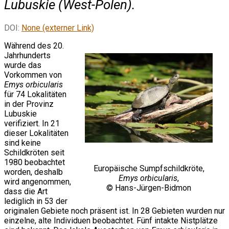
Lubuskie (West-Polen).
DOI:
None (externer Link)
Während des 20.
Jahrhunderts
wurde das
Vorkommen von
Emys orbicularis
für 74 Lokalitäten
in der Provinz
Lubuskie
verifiziert. In 21
dieser Lokalitäten
sind keine
Schildkröten seit
1980 beobachtet
Europäische Sumpfschildkröte,
worden, deshalb
Emys orbicularis
,
wird angenommen,
© Hans-Jürgen-Bidmon
dass die Art
lediglich in 53 der
originalen Gebiete noch präsent ist. In 28 Gebieten wurden nur
einzelne, alte Individuen beobachtet. Fünf intakte Nistplätze