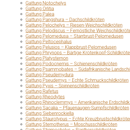
Gattung Notochelys
Gattung Orlitia
Gattung Palea
Gattung Pangshura – Dachschildkröten
Gattung Pelochelys – Riesen-Weichschildkröten
Gattung Pelodiscus – Fernöstliche Weichschildkröt
Gattung Pelomedusa – Starrbrust-Pelomedusen
Gattung Peltocephalus
Gattung Pelusios – Klappbrust-Pelomedusen
Gattung Phrynops – Bärtige Krötenkopf-Schildkröt
Gattung Platysternon
Gattung Podocnemis – Schienenschildkröten
Gattung Psammobates – Südafrikanische Landschi
Gattung Pseudemydura
Gattung Pseudemys – Echte Schmuckschildkröten
Gattung Pyxis – Spinnenschildkröten
Gattung Rafetus
Gattung Rheodytes
Gattung Rhinoclemmys – Amerikanische Erdschildk
Gattung Sacalia – Pfauenaugen-Sumpfschildkröten
Gattung Siebenrockiella
Gattung Staurotypus – Echte Kreuzbrustschildkröte
Gattung Sternotherus – Moschusschildkröten
Gattung Stigmochelys – Pantherschildkröten