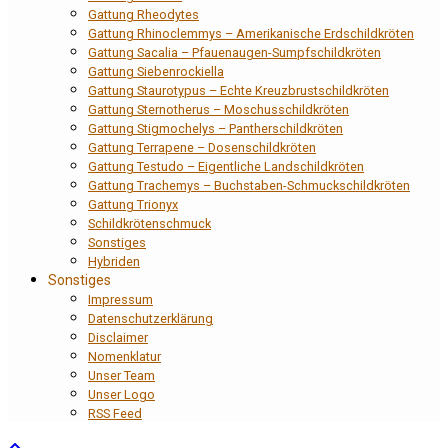
Gattung Rheodytes
Gattung Rhinoclemmys – Amerikanische Erdschildkröten
Gattung Sacalia – Pfauenaugen-Sumpfschildkröten
Gattung Siebenrockiella
Gattung Staurotypus – Echte Kreuzbrustschildkröten
Gattung Sternotherus – Moschusschildkröten
Gattung Stigmochelys – Pantherschildkröten
Gattung Terrapene – Dosenschildkröten
Gattung Testudo – Eigentliche Landschildkröten
Gattung Trachemys – Buchstaben-Schmuckschildkröten
Gattung Trionyx
Schildkrötenschmuck
Sonstiges
Hybriden
Sonstiges
Impressum
Datenschutzerklärung
Disclaimer
Nomenklatur
Unser Team
Unser Logo
RSS Feed