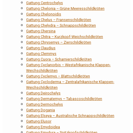
Gattung Centrochelys
Gattung Chelonia – Grüne Meeresschildkröten
Gattung Chelonoidis
Gattung Chelus – Fransenschildkröten
Gattung Chelydra – Schnappschildkröten
Gattung Chersina
Gattung Chitra – Kurzkopf-Weichschildkröten
Gattung Chrysemys – Zierschildkröten
Gattung Claudius
Gattung Clemmys
Gattung Cuora – Scharnierschildkröten
Gattung Cyclanorbis – Westafrikanische Klappen-
Weichschildkröten
Gattung Cyclemys – Blattschildkröten
Gattung Cycloderma – Zentralafrikanische Klappen-
Weichschildkröten
Gattung Deirochelys
Gattung Dermatemys – Tabascoschildkröten
Gattung Dermochelys
Gattung Dogania
Gattung Elseya – Australische Schnappschildkröten
Gattung Elusor
Gattung Emydoidea
Gattung Emydura – Spitzkopfschildkröten