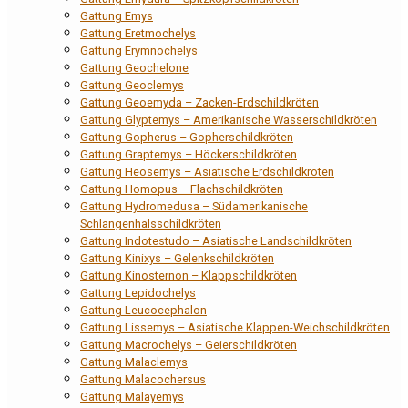
Gattung Emys
Gattung Eretmochelys
Gattung Erymnochelys
Gattung Geochelone
Gattung Geoclemys
Gattung Geoemyda – Zacken-Erdschildkröten
Gattung Glyptemys – Amerikanische Wasserschildkröten
Gattung Gopherus – Gopherschildkröten
Gattung Graptemys – Höckerschildkröten
Gattung Heosemys – Asiatische Erdschildkröten
Gattung Homopus – Flachschildkröten
Gattung Hydromedusa – Südamerikanische
Schlangenhalsschildkröten
Gattung Indotestudo – Asiatische Landschildkröten
Gattung Kinixys – Gelenkschildkröten
Gattung Kinosternon – Klappschildkröten
Gattung Lepidochelys
Gattung Leucocephalon
Gattung Lissemys – Asiatische Klappen-Weichschildkröten
Gattung Macrochelys – Geierschildkröten
Gattung Malaclemys
Gattung Malacochersus
Gattung Malayemys