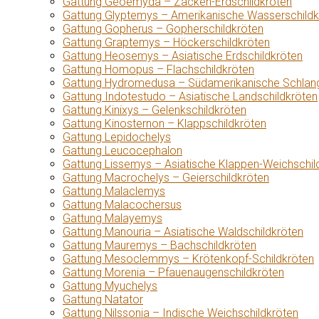
Gattung Geoemyda – Zacken-Erdschildkröten
Gattung Glyptemys – Amerikanische Wasserschildk
Gattung Gopherus – Gopherschildkröten
Gattung Graptemys – Höckerschildkröten
Gattung Heosemys – Asiatische Erdschildkröten
Gattung Homopus – Flachschildkröten
Gattung Hydromedusa – Südamerikanische Schlang
Gattung Indotestudo – Asiatische Landschildkröten
Gattung Kinixys – Gelenkschildkröten
Gattung Kinosternon – Klappschildkröten
Gattung Lepidochelys
Gattung Leucocephalon
Gattung Lissemys – Asiatische Klappen-Weichschil
Gattung Macrochelys – Geierschildkröten
Gattung Malaclemys
Gattung Malacochersus
Gattung Malayemys
Gattung Manouria – Asiatische Waldschildkröten
Gattung Mauremys – Bachschildkröten
Gattung Mesoclemmys – Krötenkopf-Schildkröten
Gattung Morenia – Pfauenaugenschildkröten
Gattung Myuchelys
Gattung Natator
Gattung Nilssonia – Indische Weichschildkröten