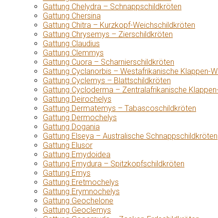
Gattung Chelydra – Schnappschildkröten
Gattung Chersina
Gattung Chitra – Kurzkopf-Weichschildkröten
Gattung Chrysemys – Zierschildkröten
Gattung Claudius
Gattung Clemmys
Gattung Cuora – Scharnierschildkröten
Gattung Cyclanorbis – Westafrikanische Klappen-W
Gattung Cyclemys – Blattschildkröten
Gattung Cycloderma – Zentralafrikanische Klappen
Gattung Deirochelys
Gattung Dermatemys – Tabascoschildkröten
Gattung Dermochelys
Gattung Dogania
Gattung Elseya – Australische Schnappschildkröten
Gattung Elusor
Gattung Emydoidea
Gattung Emydura – Spitzkopfschildkröten
Gattung Emys
Gattung Eretmochelys
Gattung Erymnochelys
Gattung Geochelone
Gattung Geoclemys