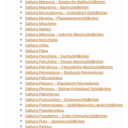
Gattung Manouria – Asiatische Waldschildkröten
Gattung Mauremys – Bachschildkröten
Gattung Mesoclemmys – Krötenkopf-Schildkröten
Gattung Morenia – Pfauenaugenschildkröten
Gattung Myuchelys
Gattung Natator
Gattung Nilssonia – Indische Weichschildkröten
Gattung Notochelys
Gattung Orlitia
Gattung Palea
Gattung Pangshura – Dachschildkröten
Gattung Pelochelys – Riesen-Weichschildkröten
Gattung Pelodiscus – Fernöstliche Weichschildkröten
Gattung Pelomedusa – Starrbrust-Pelomedusen
Gattung Peltocephalus
Gattung Pelusios – Klappbrust-Pelomedusen
Gattung Phrynops – Bärtige Krötenkopf-Schildkröten
Gattung Platysternon
Gattung Podocnemis – Schienenschildkröten
Gattung Psammobates – Südafrikanische Landschildkröten
Gattung Pseudemydura
Gattung Pseudemys – Echte Schmuckschildkröten
Gattung Pyxis – Spinnenschildkröten
Gattung Rafetus