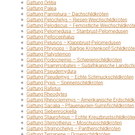
Gattung Orlitia
Gattung Palea
Gattung Pangshura – Dachschildkröten
Gattung Pelochelys – Riesen-Weichschildkröten
Gattung Pelodiscus – Fernöstliche Weichschildkröt
Gattung Pelomedusa – Starrbrust-Pelomedusen
Gattung Peltocephalus
Gattung Pelusios – Klappbrust-Pelomedusen
Gattung Phrynops – Bärtige Krötenkopf-Schildkröt
Gattung Platysternon
Gattung Podocnemis – Schienenschildkröten
Gattung Psammobates – Südafrikanische Landschi
Gattung Pseudemydura
Gattung Pseudemys – Echte Schmuckschildkröten
Gattung Pyxis – Spinnenschildkröten
Gattung Rafetus
Gattung Rheodytes
Gattung Rhinoclemmys – Amerikanische Erdschildk
Gattung Sacalia – Pfauenaugen-Sumpfschildkröten
Gattung Siebenrockiella
Gattung Staurotypus – Echte Kreuzbrustschildkröte
Gattung Sternotherus – Moschusschildkröten
Gattung Stigmochelys – Pantherschildkröten
Gattung Terrapene – Dosenschildkröten