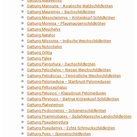
Gattung Malayemys
Gattung Manouria – Asiatische Waldschildkröten
Gattung Mauremys – Bachschildkröten
Gattung Mesoclemmys – Krötenkopf-Schildkröten
Gattung Morenia – Pfauenaugenschildkröten
Gattung Myuchelys
Gattung Natator
Gattung Nilssonia – Indische Weichschildkröten
Gattung Notochelys
Gattung Orlitia
Gattung Palea
Gattung Pangshura – Dachschildkröten
Gattung Pelochelys – Riesen-Weichschildkröten
Gattung Pelodiscus – Fernöstliche Weichschildkröten
Gattung Pelomedusa – Starrbrust-Pelomedusen
Gattung Peltocephalus
Gattung Pelusios – Klappbrust-Pelomedusen
Gattung Phrynops – Bärtige Krötenkopf-Schildkröten
Gattung Platysternon
Gattung Podocnemis – Schienenschildkröten
Gattung Psammobates – Südafrikanische Landschildkröten
Gattung Pseudemydura
Gattung Pseudemys – Echte Schmuckschildkröten
Gattung Pyxis – Spinnenschildkröten