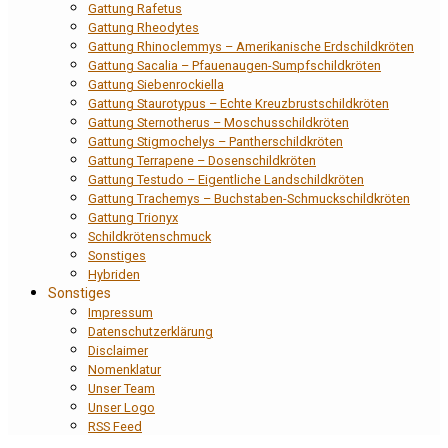
Gattung Rafetus
Gattung Rheodytes
Gattung Rhinoclemmys – Amerikanische Erdschildkröten
Gattung Sacalia – Pfauenaugen-Sumpfschildkröten
Gattung Siebenrockiella
Gattung Staurotypus – Echte Kreuzbrustschildkröten
Gattung Sternotherus – Moschusschildkröten
Gattung Stigmochelys – Pantherschildkröten
Gattung Terrapene – Dosenschildkröten
Gattung Testudo – Eigentliche Landschildkröten
Gattung Trachemys – Buchstaben-Schmuckschildkröten
Gattung Trionyx
Schildkrötenschmuck
Sonstiges
Hybriden
Sonstiges
Impressum
Datenschutzerklärung
Disclaimer
Nomenklatur
Unser Team
Unser Logo
RSS Feed