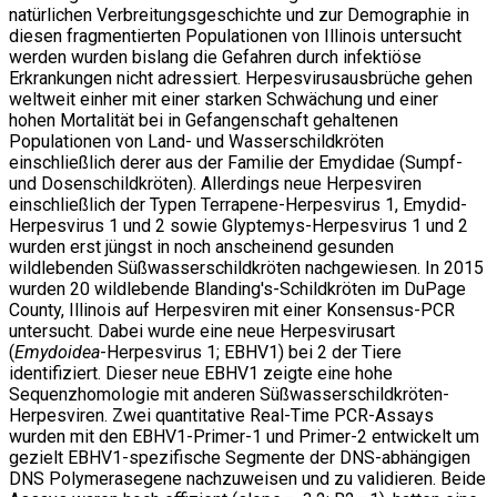
natürlichen Verbreitungsgeschichte und zur Demographie in
diesen fragmentierten Populationen von Illinois untersucht
werden wurden bislang die Gefahren durch infektiöse
Erkrankungen nicht adressiert. Herpesvirusausbrüche gehen
weltweit einher mit einer starken Schwächung und einer
hohen Mortalität bei in Gefangenschaft gehaltenen
Populationen von Land- und Wasserschildkröten
einschließlich derer aus der Familie der Emydidae (Sumpf-
und Dosenschildkröten). Allerdings neue Herpesviren
einschließlich der Typen Terrapene-Herpesvirus 1, Emydid-
Herpesvirus 1 und 2 sowie Glyptemys-Herpesvirus 1 und 2
wurden erst jüngst in noch anscheinend gesunden
wildlebenden Süßwasserschildkröten nachgewiesen. In 2015
wurden 20 wildlebende Blanding's-Schildkröten im DuPage
County, Illinois auf Herpesviren mit einer Konsensus-PCR
untersucht. Dabei wurde eine neue Herpesvirusart
(
Emydoidea
-Herpesvirus 1; EBHV1) bei 2 der Tiere
identifiziert. Dieser neue EBHV1 zeigte eine hohe
Sequenzhomologie mit anderen Süßwasserschildkröten-
Herpesviren. Zwei quantitative Real-Time PCR-Assays
wurden mit den EBHV1-Primer-1 und Primer-2 entwickelt um
gezielt EBHV1-spezifische Segmente der DNS-abhängigen
DNS Polymerasegene nachzuweisen und zu validieren. Beide