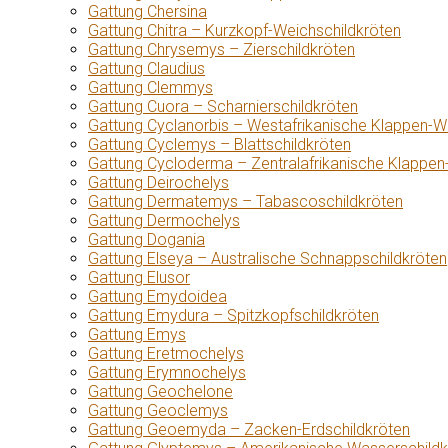
Gattung Chersina
Gattung Chitra – Kurzkopf-Weichschildkröten
Gattung Chrysemys – Zierschildkröten
Gattung Claudius
Gattung Clemmys
Gattung Cuora – Scharnierschildkröten
Gattung Cyclanorbis – Westafrikanische Klappen-W
Gattung Cyclemys – Blattschildkröten
Gattung Cycloderma – Zentralafrikanische Klappen
Gattung Deirochelys
Gattung Dermatemys – Tabascoschildkröten
Gattung Dermochelys
Gattung Dogania
Gattung Elseya – Australische Schnappschildkröten
Gattung Elusor
Gattung Emydoidea
Gattung Emydura – Spitzkopfschildkröten
Gattung Emys
Gattung Eretmochelys
Gattung Erymnochelys
Gattung Geochelone
Gattung Geoclemys
Gattung Geoemyda – Zacken-Erdschildkröten