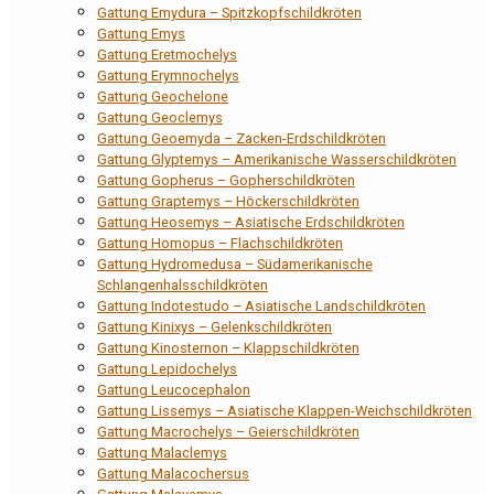
Gattung Emydura – Spitzkopfschildkröten
Gattung Emys
Gattung Eretmochelys
Gattung Erymnochelys
Gattung Geochelone
Gattung Geoclemys
Gattung Geoemyda – Zacken-Erdschildkröten
Gattung Glyptemys – Amerikanische Wasserschildkröten
Gattung Gopherus – Gopherschildkröten
Gattung Graptemys – Höckerschildkröten
Gattung Heosemys – Asiatische Erdschildkröten
Gattung Homopus – Flachschildkröten
Gattung Hydromedusa – Südamerikanische
Schlangenhalsschildkröten
Gattung Indotestudo – Asiatische Landschildkröten
Gattung Kinixys – Gelenkschildkröten
Gattung Kinosternon – Klappschildkröten
Gattung Lepidochelys
Gattung Leucocephalon
Gattung Lissemys – Asiatische Klappen-Weichschildkröten
Gattung Macrochelys – Geierschildkröten
Gattung Malaclemys
Gattung Malacochersus