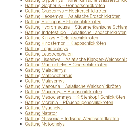
Gattung Glyptemys – Amerikanische Wasserschildk
Gattung Gopherus – Gopherschildkröten
Gattung Graptemys – Höckerschildkröten
Gattung Heosemys – Asiatische Erdschildkröten
Gattung Homopus – Flachschildkröten
Gattung Hydromedusa – Südamerikanische Schlang
Gattung Indotestudo – Asiatische Landschildkröten
Gattung Kinixys – Gelenkschildkröten
Gattung Kinosternon – Klappschildkröten
Gattung Lepidochelys
Gattung Leucocephalon
Gattung Lissemys – Asiatische Klappen-Weichschil
Gattung Macrochelys – Geierschildkröten
Gattung Malaclemys
Gattung Malacochersus
Gattung Malayemys
Gattung Manouria – Asiatische Waldschildkröten
Gattung Mauremys – Bachschildkröten
Gattung Mesoclemmys – Krötenkopf-Schildkröten
Gattung Morenia – Pfauenaugenschildkröten
Gattung Myuchelys
Gattung Natator
Gattung Nilssonia – Indische Weichschildkröten
Gattung Notochelys