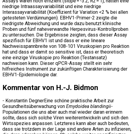
Assays waren hoch effizient (slope = -3.2; R2 = 1), hatten eine
niedrige Intraassayvariabilität und eine niedrige
Interassayvariabilität (Koeffizient für Variation <2 % bei allen
getesteten Verdünnungen). EBHV1-Primer-2 zeigte die
niedrigste Abweichung und wurde dazu benutzt klinische
Proben und fünf naheverwandte Herpesvirus-Kontrollproben
zu untersuchen. Die Ergebnisse zeigten, dass dieser Assay
spezifisch für EBHV1 ist und dass er eine lineare
Nachweisspannbreite von 108-101 Viruskopien pro Reaktion
hat und dass er damit so sensitive ist, dass er theoretisch
eine einzige Viruskopie pro Reaktion (Testansatz)
nachweisen kann. Dieser qPCR-Assay stellt ein sehr
hilfreiches Instrument zur zukünftigen Charakterisierung der
EBHV1-Epidemiologie dar.
Kommentar von H.-J. Bidmon
- Konstantin DegnerEine schöne praktische Arbeit zur
Gesundheitsüberwachung von
Emydoidea blandingii
-
Populationen die uns aber auch mal wieder daran erinnern
sollte, dass sich solche Viren weiterentwickeln und sich den
Wirtsspezies anpassen. Letzteres kann aber auch bedeuten,
dass sie trotzdem in der Lage sind andere Arten zu infizieren,