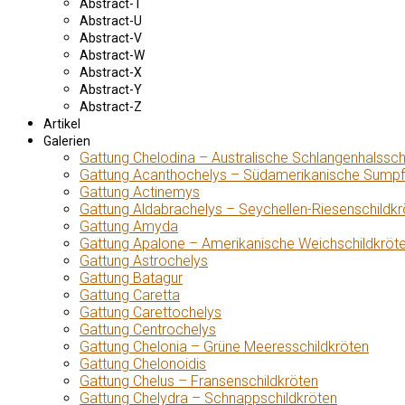
Abstract-T
Abstract-U
Abstract-V
Abstract-W
Abstract-X
Abstract-Y
Abstract-Z
Artikel
Galerien
Gattung Chelodina – Australische Schlangenhalssch
Gattung Acanthochelys – Südamerikanische Sumpf
Gattung Actinemys
Gattung Aldabrachelys – Seychellen-Riesenschildkr
Gattung Amyda
Gattung Apalone – Amerikanische Weichschildkröt
Gattung Astrochelys
Gattung Batagur
Gattung Caretta
Gattung Carettochelys
Gattung Centrochelys
Gattung Chelonia – Grüne Meeresschildkröten
Gattung Chelonoidis
Gattung Chelus – Fransenschildkröten
Gattung Chelydra – Schnappschildkröten