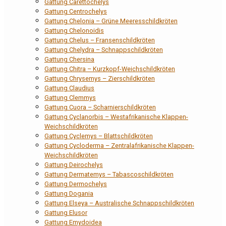
Gattung Carettochelys
Gattung Centrochelys
Gattung Chelonia – Grüne Meeresschildkröten
Gattung Chelonoidis
Gattung Chelus – Fransenschildkröten
Gattung Chelydra – Schnappschildkröten
Gattung Chersina
Gattung Chitra – Kurzkopf-Weichschildkröten
Gattung Chrysemys – Zierschildkröten
Gattung Claudius
Gattung Clemmys
Gattung Cuora – Scharnierschildkröten
Gattung Cyclanorbis – Westafrikanische Klappen-
Weichschildkröten
Gattung Cyclemys – Blattschildkröten
Gattung Cycloderma – Zentralafrikanische Klappen-
Weichschildkröten
Gattung Deirochelys
Gattung Dermatemys – Tabascoschildkröten
Gattung Dermochelys
Gattung Dogania
Gattung Elseya – Australische Schnappschildkröten
Gattung Elusor
Gattung Emydoidea