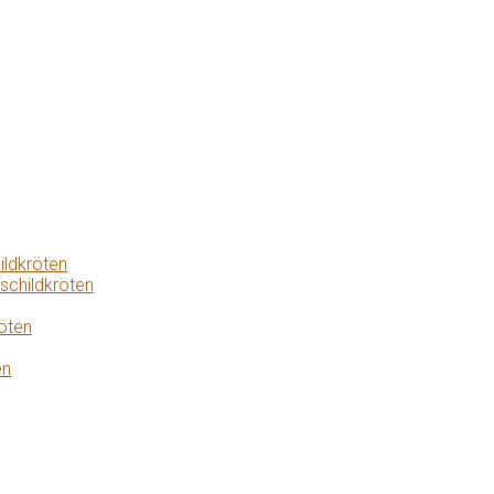
ildkröten
schildkröten
öten
en