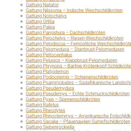
Gattung Natator
Gattung Nilssonia – Indische Weichschildkröten
Gattung Notochelys
Gattung Orlitia
Gattung Palea
Gattung Pangshura – Dachschildkröten
Gattung Pelochelys – Riesen-Weichschildkröten
Gattung Pelodiscus – Fernöstliche Weichschildkröt
Gattung Pelomedusa – Starrbrust-Pelomedusen
Gattung Peltocephalus
Gattung Pelusios – Klappbrust-Pelomedusen
Gattung Phrynops – Bärtige Krötenkopf-Schildkröt
Gattung Platysternon
Gattung Podocnemis – Schienenschildkröten
Gattung Psammobates – Südafrikanische Landschi
Gattung Pseudemydura
Gattung Pseudemys – Echte Schmuckschildkröten
Gattung Pyxis – Spinnenschildkröten
Gattung Rafetus
Gattung Rheodytes
Gattung Rhinoclemmys – Amerikanische Erdschildk
Gattung Sacalia – Pfauenaugen-Sumpfschildkröten
Gattung Siebenrockiella