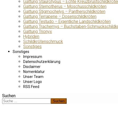
Gattung Staurotypus – Echte Kreuzbrustschildkröte
Gattung Sternotherus – Moschusschildkröten
Gattung Stigmochelys – Pantherschildkröten
Gattung Terrapene – Dosenschildkröten
Gattung Testudo – Eigentliche Landschildkröten
Gattung Trachemys – Buchstaben-Schmuckschildk
Gattung Trionyx
Hybriden
Schildkrötenschmuck
Sonstiges
Sonstiges
Impressum
Datenschutzerklärung
Disclaimer
Nomenklatur
Unser Team
Unser Logo
RSS Feed
Suchen
Suchen