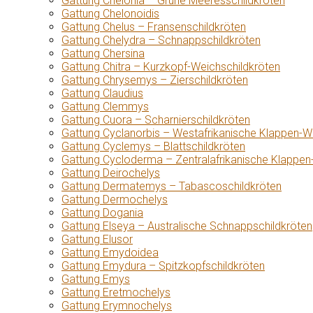
Gattung Chelonia – Grüne Meeresschildkröten
Gattung Chelonoidis
Gattung Chelus – Fransenschildkröten
Gattung Chelydra – Schnappschildkröten
Gattung Chersina
Gattung Chitra – Kurzkopf-Weichschildkröten
Gattung Chrysemys – Zierschildkröten
Gattung Claudius
Gattung Clemmys
Gattung Cuora – Scharnierschildkröten
Gattung Cyclanorbis – Westafrikanische Klappen-W
Gattung Cyclemys – Blattschildkröten
Gattung Cycloderma – Zentralafrikanische Klappen
Gattung Deirochelys
Gattung Dermatemys – Tabascoschildkröten
Gattung Dermochelys
Gattung Dogania
Gattung Elseya – Australische Schnappschildkröten
Gattung Elusor
Gattung Emydoidea
Gattung Emydura – Spitzkopfschildkröten
Gattung Emys
Gattung Eretmochelys
Gattung Erymnochelys