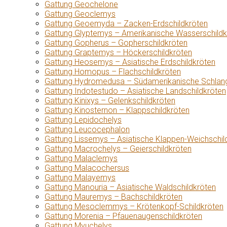
Gattung Geochelone
Gattung Geoclemys
Gattung Geoemyda – Zacken-Erdschildkröten
Gattung Glyptemys – Amerikanische Wasserschildk
Gattung Gopherus – Gopherschildkröten
Gattung Graptemys – Höckerschildkröten
Gattung Heosemys – Asiatische Erdschildkröten
Gattung Homopus – Flachschildkröten
Gattung Hydromedusa – Südamerikanische Schlang
Gattung Indotestudo – Asiatische Landschildkröten
Gattung Kinixys – Gelenkschildkröten
Gattung Kinosternon – Klappschildkröten
Gattung Lepidochelys
Gattung Leucocephalon
Gattung Lissemys – Asiatische Klappen-Weichschil
Gattung Macrochelys – Geierschildkröten
Gattung Malaclemys
Gattung Malacochersus
Gattung Malayemys
Gattung Manouria – Asiatische Waldschildkröten
Gattung Mauremys – Bachschildkröten
Gattung Mesoclemmys – Krötenkopf-Schildkröten
Gattung Morenia – Pfauenaugenschildkröten
Gattung Myuchelys