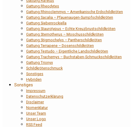
Gattung Rafetus
Gattung Rheodytes
Gattung Rhinoclemmys – Amerikanische Erdschildkröten
Gattung Sacalia – Pfauenaugen-Sumpfschildkröten
Gattung Siebenrockiella
Gattung Staurotypus – Echte Kreuzbrustschildkröten
Gattung Sternotherus – Moschusschildkröten
Gattung Stigmochelys – Pantherschildkröten
Gattung Terrapene – Dosenschildkröten
Gattung Testudo – Eigentliche Landschildkröten
Gattung Trachemys – Buchstaben-Schmuckschildkröten
Gattung Trionyx
Schildkrötenschmuck
Sonstiges
Hybriden
Sonstiges
Impressum
Datenschutzerklärung
Disclaimer
Nomenklatur
Unser Team
Unser Logo
RSS Feed