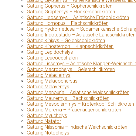
Gattung Glyptemys – Amerikanische Wasserschildk
Gattung Gopherus – Gopherschildkröten
Gattung Graptemys – Höckerschildkröten
Gattung Heosemys – Asiatische Erdschildkröten
Gattung Homopus – Flachschildkröten
Gattung Hydromedusa – Südamerikanische Schlang
Gattung Indotestudo – Asiatische Landschildkröten
Gattung Kinixys – Gelenkschildkröten
Gattung Kinosternon – Klappschildkröten
Gattung Lepidochelys
Gattung Leucocephalon
Gattung Lissemys – Asiatische Klappen-Weichschil
Gattung Macrochelys – Geierschildkröten
Gattung Malaclemys
Gattung Malacochersus
Gattung Malayemys
Gattung Manouria – Asiatische Waldschildkröten
Gattung Mauremys – Bachschildkröten
Gattung Mesoclemmys – Krötenkopf-Schildkröten
Gattung Morenia – Pfauenaugenschildkröten
Gattung Myuchelys
Gattung Natator
Gattung Nilssonia – Indische Weichschildkröten
Gattung Notochelys