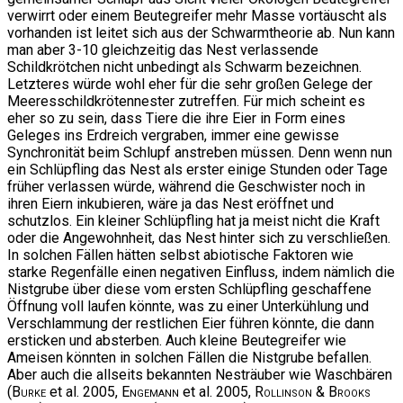
verwirrt oder einem Beutegreifer mehr Masse vortäuscht als
vorhanden ist leitet sich aus der Schwarmtheorie ab. Nun kann
man aber 3-10 gleichzeitig das Nest verlassende
Schildkrötchen nicht unbedingt als Schwarm bezeichnen.
Letzteres würde wohl eher für die sehr großen Gelege der
Meeresschildkrötennester zutreffen. Für mich scheint es
eher so zu sein, dass Tiere die ihre Eier in Form eines
Geleges ins Erdreich vergraben, immer eine gewisse
Synchronität beim Schlupf anstreben müssen. Denn wenn nun
ein Schlüpfling das Nest als erster einige Stunden oder Tage
früher verlassen würde, während die Geschwister noch in
ihren Eiern inkubieren, wäre ja das Nest eröffnet und
schutzlos. Ein kleiner Schlüpfling hat ja meist nicht die Kraft
oder die Angewohnheit, das Nest hinter sich zu verschließen.
In solchen Fällen hätten selbst abiotische Faktoren wie
starke Regenfälle einen negativen Einfluss, indem nämlich die
Nistgrube über diese vom ersten Schlüpfling geschaffene
Öffnung voll laufen könnte, was zu einer Unterkühlung und
Verschlammung der restlichen Eier führen könnte, die dann
ersticken und absterben. Auch kleine Beutegreifer wie
Ameisen könnten in solchen Fällen die Nistgrube befallen.
Aber auch die allseits bekannten Nesträuber wie Waschbären
(
Burke
et al. 2005,
Engemann
et al. 2005,
Rollinson & Brooks