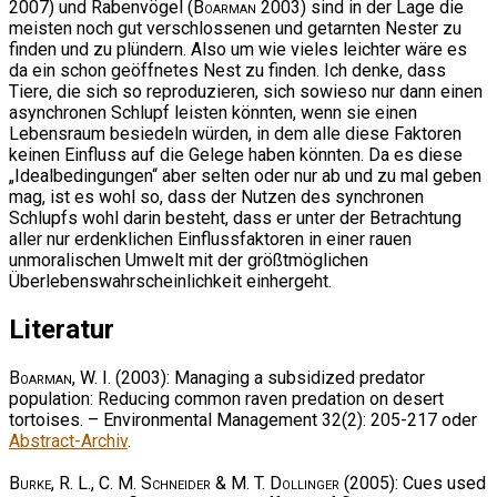
2007) und Rabenvögel (
Boarman
2003) sind in der Lage die
meisten noch gut verschlossenen und getarnten Nester zu
finden und zu plündern. Also um wie vieles leichter wäre es
da ein schon geöffnetes Nest zu finden. Ich denke, dass
Tiere, die sich so reproduzieren, sich sowieso nur dann einen
asynchronen Schlupf leisten könnten, wenn sie einen
Lebensraum besiedeln würden, in dem alle diese Faktoren
keinen Einfluss auf die Gelege haben könnten. Da es diese
„Idealbedingungen“ aber selten oder nur ab und zu mal geben
mag, ist es wohl so, dass der Nutzen des synchronen
Schlupfs wohl darin besteht, dass er unter der Betrachtung
aller nur erdenklichen Einflussfaktoren in einer rauen
unmoralischen Umwelt mit der größtmöglichen
Überlebenswahrscheinlichkeit einhergeht.
Literatur
Boarman, W. I.
(2003): Managing a subsidized predator
population: Reducing common raven predation on desert
tortoises. – Environmental Management 32(2): 205-217 oder
Abstract-Archiv
.
Burke, R. L., C. M. Schneider & M. T. Dollinger
(2005): Cues used