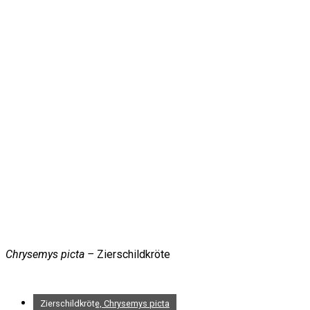
Chrysemys picta –
Zierschildkröte
Zierschildkröte, Chrysemys picta