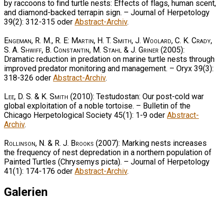
by raccoons to find turtle nests: Effects of flags, human scent,
and diamond-backed terrapin sign. – Journal of Herpetology
39(2): 312-315 oder
Abstract-Archiv
.
Engeman, R. M., R. E: Martin, H. T. Smith, J. Woolard, C. K. Crady,
S. A. Shwiff, B. Constantin, M. Stahl & J. Griner
(2005):
Dramatic reduction in predation on marine turtle nests through
improved predator monitoring and management. – Oryx 39(3):
318-326 oder
Abstract-Archiv
.
Lee, D. S. & K. Smith
(2010): Testudostan: Our post-cold war
global exploitation of a noble tortoise. – Bulletin of the
Chicago Herpetological Society 45(1): 1-9 oder
Abstract-
Archiv
.
Rollinson, N. & R. J. Brooks
(2007): Marking nests increases
the frequency of nest depredation in a northern population of
Painted Turtles (Chrysemys picta). – Journal of Herpetology
41(1): 174-176 oder
Abstract-Archiv
.
Galerien