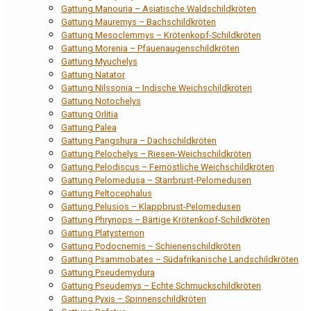
Gattung Manouria – Asiatische Waldschildkröten
Gattung Mauremys – Bachschildkröten
Gattung Mesoclemmys – Krötenkopf-Schildkröten
Gattung Morenia – Pfauenaugenschildkröten
Gattung Myuchelys
Gattung Natator
Gattung Nilssonia – Indische Weichschildkröten
Gattung Notochelys
Gattung Orlitia
Gattung Palea
Gattung Pangshura – Dachschildkröten
Gattung Pelochelys – Riesen-Weichschildkröten
Gattung Pelodiscus – Fernöstliche Weichschildkröten
Gattung Pelomedusa – Starrbrust-Pelomedusen
Gattung Peltocephalus
Gattung Pelusios – Klappbrust-Pelomedusen
Gattung Phrynops – Bärtige Krötenkopf-Schildkröten
Gattung Platysternon
Gattung Podocnemis – Schienenschildkröten
Gattung Psammobates – Südafrikanische Landschildkröten
Gattung Pseudemydura
Gattung Pseudemys – Echte Schmuckschildkröten
Gattung Pyxis – Spinnenschildkröten