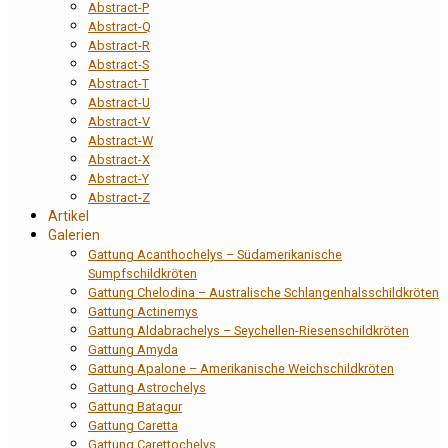
Abstract-P
Abstract-Q
Abstract-R
Abstract-S
Abstract-T
Abstract-U
Abstract-V
Abstract-W
Abstract-X
Abstract-Y
Abstract-Z
Artikel
Galerien
Gattung Acanthochelys – Südamerikanische
Sumpfschildkröten
Gattung Chelodina – Australische Schlangenhalsschildkröten
Gattung Actinemys
Gattung Aldabrachelys – Seychellen-Riesenschildkröten
Gattung Amyda
Gattung Apalone – Amerikanische Weichschildkröten
Gattung Astrochelys
Gattung Batagur
Gattung Caretta
Gattung Carettochelys