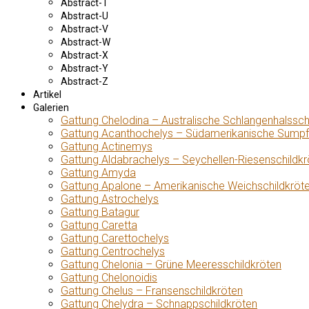
Abstract-T
Abstract-U
Abstract-V
Abstract-W
Abstract-X
Abstract-Y
Abstract-Z
Artikel
Galerien
Gattung Chelodina – Australische Schlangenhalssch
Gattung Acanthochelys – Südamerikanische Sumpf
Gattung Actinemys
Gattung Aldabrachelys – Seychellen-Riesenschildkr
Gattung Amyda
Gattung Apalone – Amerikanische Weichschildkröt
Gattung Astrochelys
Gattung Batagur
Gattung Caretta
Gattung Carettochelys
Gattung Centrochelys
Gattung Chelonia – Grüne Meeresschildkröten
Gattung Chelonoidis
Gattung Chelus – Fransenschildkröten
Gattung Chelydra – Schnappschildkröten