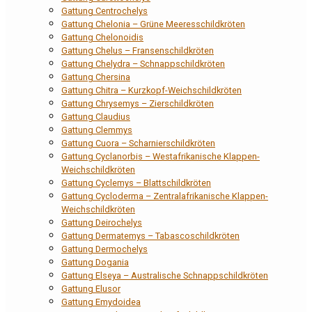
Gattung Centrochelys
Gattung Chelonia – Grüne Meeresschildkröten
Gattung Chelonoidis
Gattung Chelus – Fransenschildkröten
Gattung Chelydra – Schnappschildkröten
Gattung Chersina
Gattung Chitra – Kurzkopf-Weichschildkröten
Gattung Chrysemys – Zierschildkröten
Gattung Claudius
Gattung Clemmys
Gattung Cuora – Scharnierschildkröten
Gattung Cyclanorbis – Westafrikanische Klappen-
Weichschildkröten
Gattung Cyclemys – Blattschildkröten
Gattung Cycloderma – Zentralafrikanische Klappen-
Weichschildkröten
Gattung Deirochelys
Gattung Dermatemys – Tabascoschildkröten
Gattung Dermochelys
Gattung Dogania
Gattung Elseya – Australische Schnappschildkröten
Gattung Elusor
Gattung Emydoidea