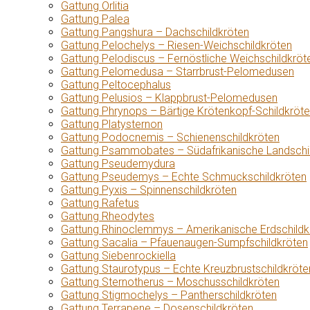
Gattung Orlitia
Gattung Palea
Gattung Pangshura – Dachschildkröten
Gattung Pelochelys – Riesen-Weichschildkröten
Gattung Pelodiscus – Fernöstliche Weichschildkröt
Gattung Pelomedusa – Starrbrust-Pelomedusen
Gattung Peltocephalus
Gattung Pelusios – Klappbrust-Pelomedusen
Gattung Phrynops – Bärtige Krötenkopf-Schildkröt
Gattung Platysternon
Gattung Podocnemis – Schienenschildkröten
Gattung Psammobates – Südafrikanische Landschi
Gattung Pseudemydura
Gattung Pseudemys – Echte Schmuckschildkröten
Gattung Pyxis – Spinnenschildkröten
Gattung Rafetus
Gattung Rheodytes
Gattung Rhinoclemmys – Amerikanische Erdschildk
Gattung Sacalia – Pfauenaugen-Sumpfschildkröten
Gattung Siebenrockiella
Gattung Staurotypus – Echte Kreuzbrustschildkröte
Gattung Sternotherus – Moschusschildkröten
Gattung Stigmochelys – Pantherschildkröten
Gattung Terrapene – Dosenschildkröten