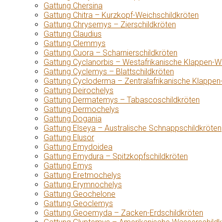
Gattung Chersina
Gattung Chitra – Kurzkopf-Weichschildkröten
Gattung Chrysemys – Zierschildkröten
Gattung Claudius
Gattung Clemmys
Gattung Cuora – Scharnierschildkröten
Gattung Cyclanorbis – Westafrikanische Klappen-W
Gattung Cyclemys – Blattschildkröten
Gattung Cycloderma – Zentralafrikanische Klappen
Gattung Deirochelys
Gattung Dermatemys – Tabascoschildkröten
Gattung Dermochelys
Gattung Dogania
Gattung Elseya – Australische Schnappschildkröten
Gattung Elusor
Gattung Emydoidea
Gattung Emydura – Spitzkopfschildkröten
Gattung Emys
Gattung Eretmochelys
Gattung Erymnochelys
Gattung Geochelone
Gattung Geoclemys
Gattung Geoemyda – Zacken-Erdschildkröten