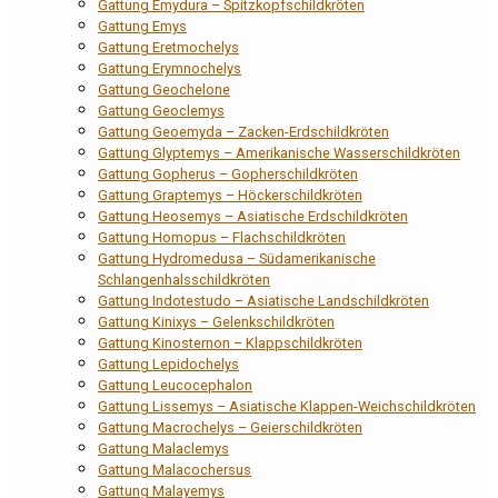
Gattung Emydura – Spitzkopfschildkröten
Gattung Emys
Gattung Eretmochelys
Gattung Erymnochelys
Gattung Geochelone
Gattung Geoclemys
Gattung Geoemyda – Zacken-Erdschildkröten
Gattung Glyptemys – Amerikanische Wasserschildkröten
Gattung Gopherus – Gopherschildkröten
Gattung Graptemys – Höckerschildkröten
Gattung Heosemys – Asiatische Erdschildkröten
Gattung Homopus – Flachschildkröten
Gattung Hydromedusa – Südamerikanische
Schlangenhalsschildkröten
Gattung Indotestudo – Asiatische Landschildkröten
Gattung Kinixys – Gelenkschildkröten
Gattung Kinosternon – Klappschildkröten
Gattung Lepidochelys
Gattung Leucocephalon
Gattung Lissemys – Asiatische Klappen-Weichschildkröten
Gattung Macrochelys – Geierschildkröten
Gattung Malaclemys
Gattung Malacochersus
Gattung Malayemys