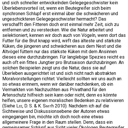
und sich schneller entwickelnden Gelegegeschwister kein
Überlebensvorteil ist, wenn ein Beutegreifer sich beim
synchronen Schlupf erst einmal über die schwächeren und
ungeschickteren Gelegegeschwister hermacht? Das
verschafft den Fitteren doch erst einmal mehr Zeit, sich zu
entfernen und zu verstecken. Wie die Natur arbeitet und
selektioniert, kennen wir doch auch von Vögeln, wenn dort das
Futter für die Brut knapp wird, wirft das älteste und stärkste
Küken, die jüngeren und schwächeren aus dem Nest und die
Altvögel füttern nur das stärkste Küken mit dem Ansinnen
dieses eine durchzubringen. Für langlebige Spezies reicht es
auch oft ein fittes Jungtier pro Brutsaison durchzubringen. An
solchen Beispielen zeigt uns die Natur, dass sie auf
Überleben ausgerichtet ist und sich nicht nach abstrakten
Moralvorstellungen richtet. Vielleicht sollten wir uns auch an
so etwas erinnern, wenn wir darüber nachdenken, ob ein
Vermarkten von Nachzuchten aus Privathand für den
Artenschutz hilfreich sein kann oder nicht, denn es könnte
helfen, unsere eigenen moralischen Bedenken zu relativieren
(Siehe
Lee, D. S. & K. Smit
h 2010). Nachdem ich auf die
Sichtweise und Diskussionsebene der Autoren etwas
eingegangen bin, möchte ich doch noch eine etwas
allgemeinere Frage in den Raum stellen. Denn, dass ein
gemeinsamer Schlupf aus Sicht vieler Ökologen Beutegreifer